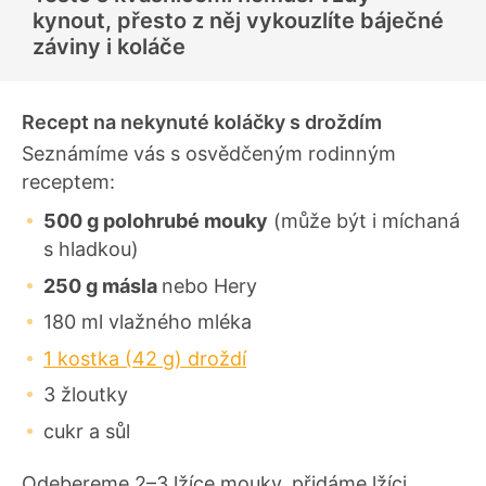
o
kynout, přesto z něj vykouzlíte báječné
c
e
záviny i koláče
n
í
Recept na nekynuté koláčky s droždím
Seznámíme vás s osvědčeným rodinným
receptem:
500 g polohrubé mouky
(může být i míchaná
s hladkou)
250 g másla
nebo Hery
180 ml vlažného mléka
1 kostka (42 g) droždí
3 žloutky
cukr a sůl
Odebereme 2–3 lžíce mouky, přidáme lžíci