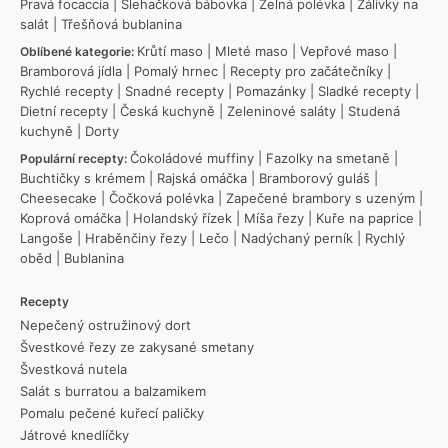
Pravá focaccia
|
Šlehačková bábovka
|
Zelná polévka
|
Zálivky na
salát
|
Třešňová bublanina
Krůtí maso
|
Mleté maso
|
Vepřové maso
|
Oblíbené kategorie:
Bramborová jídla
|
Pomalý hrnec
|
Recepty pro začátečníky
|
Rychlé recepty
|
Snadné recepty
|
Pomazánky
|
Sladké recepty
|
Dietní recepty
|
Česká kuchyně
|
Zeleninové saláty
|
Studená
kuchyně
|
Dorty
Čokoládové muffiny
|
Fazolky na smetaně
|
Populární recepty:
Buchtičky s krémem
|
Rajská omáčka
|
Bramborový guláš
|
Cheesecake
|
Čočková polévka
|
Zapečené brambory s uzeným
|
Koprová omáčka
|
Holandský řízek
|
Míša řezy
|
Kuře na paprice
|
Langoše
|
Hraběnčiny řezy
|
Lečo
|
Nadýchaný perník
|
Rychlý
oběd
|
Bublanina
Recepty
Nepečený ostružinový dort
Švestkové řezy ze zakysané smetany
Švestková nutela
Salát s burratou a balzamikem
Pomalu pečené kuřecí paličky
Játrové knedlíčky