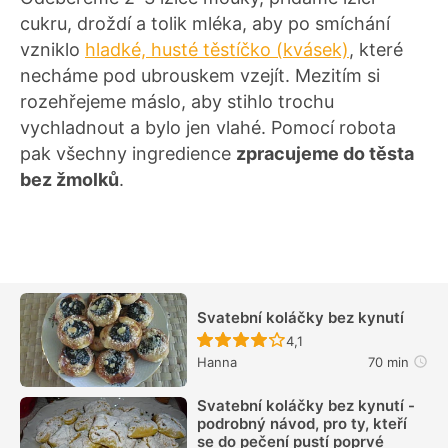
cukru, droždí a tolik mléka, aby po smíchání
vzniklo
hladké, husté těstíčko (kvásek)
, které
necháme pod ubrouskem vzejít. Mezitím si
rozehřejeme máslo, aby stihlo trochu
vychladnout a bylo jen vlahé. Pomocí robota
pak všechny ingredience
zpracujeme do těsta
bez žmolků
.
Svatební koláčky bez kynutí
Recept ještě nebyl hodn
4,1
Hanna
70 min
Svatební koláčky bez kynutí -
podrobný návod, pro ty, kteří
se do pečení pustí poprvé