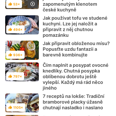
zapomenutým klenotem
53×
Hodnocení
české kuchyně
Jak používat tofu ve studené
kuchyni. Lze jej naložit a
připravit z něj chutnou
494×
Hodnocení
pomazánku
Jak připravit obloženou mísu?
Popusťte uzdu fantazii a
barevně kombinujte
936×
Hodnocení
Čím naplnit a posypat ovocné
knedlíky. Chutná posypka
oblíbenou dobrotu ještě
797×
Hodnocení
vylepší. Každý má rád něco
jiného
7 receptů na lokše: Tradiční
bramborové placky úžasně
chutnají nasladko i naslano
1105×
Hodnocení