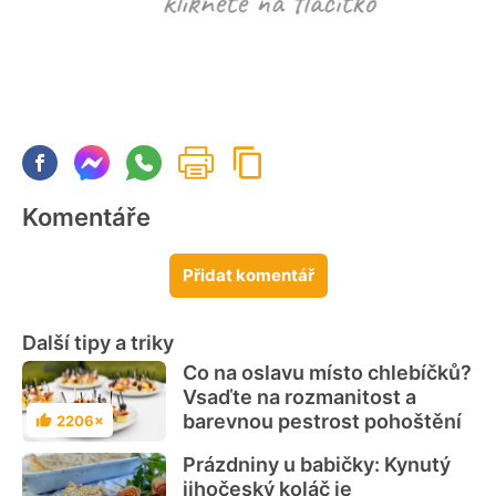
Komentáře
Přidat komentář
Další tipy a triky
Co na oslavu místo chlebíčků?
Vsaďte na rozmanitost a
barevnou pestrost pohoštění
2206×
Hodnocení
Prázdniny u babičky: Kynutý
jihočeský koláč je