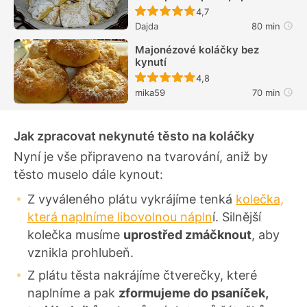
Recept ještě nebyl hodn
4,7
Dajda
80 min
Majonézové koláčky bez
kynutí
Recept ještě nebyl hodn
4,8
mika59
70 min
Jak zpracovat nekynuté těsto na koláčky
Nyní je vše připraveno na tvarování, aniž by
těsto muselo dále kynout:
Z vyváleného plátu vykrájíme tenká
kolečka,
která naplníme libovolnou nápln
í. Silnější
kolečka musíme
uprostřed zmáčknout
, aby
vznikla prohlubeň.
Z plátu těsta nakrájíme čtverečky, které
naplníme a pak
zformujeme do psaníček,