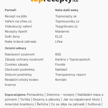
Partneři
Naše další weby
Recept na jídlo
Toprecepty.sk
Vaření na Lifee.cz
Topmoucniky.cz
Videokurzy vaření
Topgrilovani.cz
Recepty Apetit
Marianne
Svět ženy
ELLE
Naše krásná zahrada
Lifee
Ostatní odkazy
Nastavení soukromí
RSS
Zásady ochrany soukromí
Kariéra v Topreceptech
Cookies zásady
Foodie
Obchodní podmínky
Nahlásit
Smluvní podmínky
Transparency report
Redakční etický kodex
Kontakt
Inzerce
Pomazánky
|
Zelenina – recepty
|
Nakládání masa a
Doporučujeme:
potravin
|
Tortilla
|
Dezerty a zákusky
|
Jak na odpalované těsto
|
Americké brambory
|
Řeřicha
|
Co se děje na zahradě
|
Svíčková
|