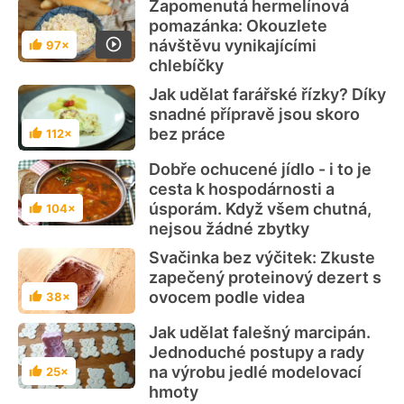
Zapomenutá hermelínová
pomazánka: Okouzlete
návštěvu vynikajícími
97×
Hodnocení
chlebíčky
Jak udělat farářské řízky? Díky
snadné přípravě jsou skoro
bez práce
112×
Hodnocení
Dobře ochucené jídlo - i to je
cesta k hospodárnosti a
úsporám. Když všem chutná,
104×
Hodnocení
nejsou žádné zbytky
Svačinka bez výčitek: Zkuste
zapečený proteinový dezert s
ovocem podle videa
38×
Hodnocení
Jak udělat falešný marcipán.
Jednoduché postupy a rady
na výrobu jedlé modelovací
25×
Hodnocení
hmoty