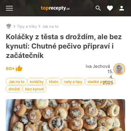
Moje akt
Přejít
Menu
na
vyhledávání
Tipy a triky
Jak na to
Nacházíte
se
Koláčky z těsta s droždím, ale bez
zde:
kynutí: Chutné pečivo připraví i
začátečník
Iva Jechová
60×
15.
4.
Jak na to
koláčky
těsto
rady a tipy
sladké pečení
2025
droždí
bez kynutí