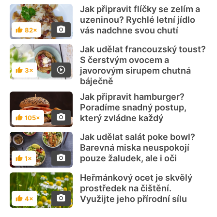
Jak připravit flíčky se zelím a
uzeninou? Rychlé letní jídlo
vás nadchne svou chutí
82×
Hodnocení
Jak udělat francouzský toust?
S čerstvým ovocem a
javorovým sirupem chutná
3×
Hodnocení
báječně
Jak připravit hamburger?
Poradíme snadný postup,
který zvládne každý
105×
Hodnocení
Jak udělat salát poke bowl?
Barevná miska neuspokojí
pouze žaludek, ale i oči
1×
Hodnocení
Heřmánkový ocet je skvělý
prostředek na čištění.
Využijte jeho přírodní sílu
4×
Hodnocení