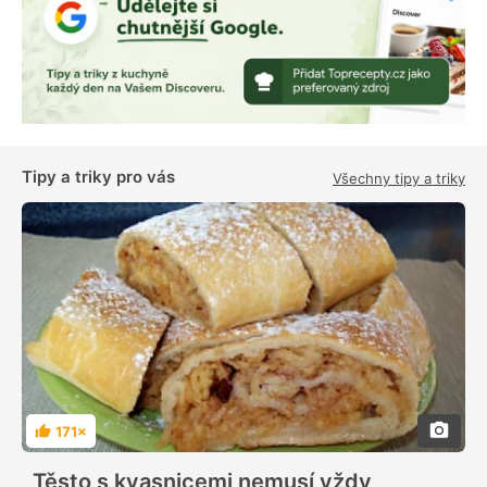
Tipy a triky pro vás
Všechny tipy a triky
171×
H
o
d
Těsto s kvasnicemi nemusí vždy
n