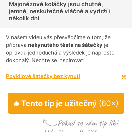
Majonézové koláčky jsou chutné,
n
o
jemné, neskutečně vláčné a vydrží i
c
e
několik dní
n
í
V našem videu vás přesvědčíme o tom, že
příprava
nekynutého těsta na šátečky
je
opravdu jednoduchá a výsledek je naprosto
dokonalý. Nechte se inspirovat:
Povidlové šátečky bez kynutí
Tento tip je užitečný
(60×)