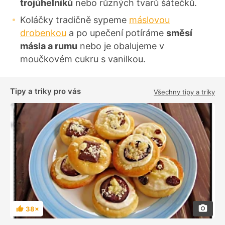
trojúhelníků
nebo různých tvarů šátečků.
Koláčky tradičně sypeme
máslovou
drobenkou
a po upečení potíráme
směsí
másla a rumu
nebo je obalujeme v
moučkovém cukru s vanilkou.
Tipy a triky pro vás
Všechny tipy a triky
38×
H
o
d