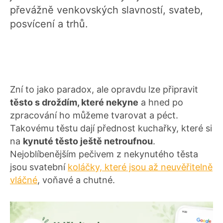
převážně venkovských slavností, svateb,
posvícení a trhů.
Zní to jako paradox, ale opravdu lze připravit
těsto s droždím, které nekyne
a hned po
zpracování ho můžeme tvarovat a péct.
Takovému těstu dají přednost kuchařky, které si
na
kynuté těsto ještě netroufnou
.
Nejoblíbenějším pečivem z nekynutého těsta
jsou svatební
koláčky, které jsou až neuvěřitelně
vláčné
, voňavé a chutné.