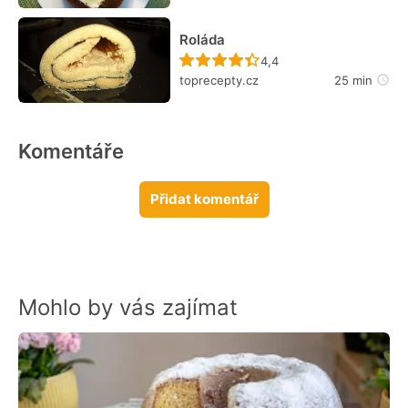
Roláda
Recept ještě nebyl hodn
4,4
toprecepty.cz
25 min
Komentáře
Přidat komentář
Mohlo by vás zajímat