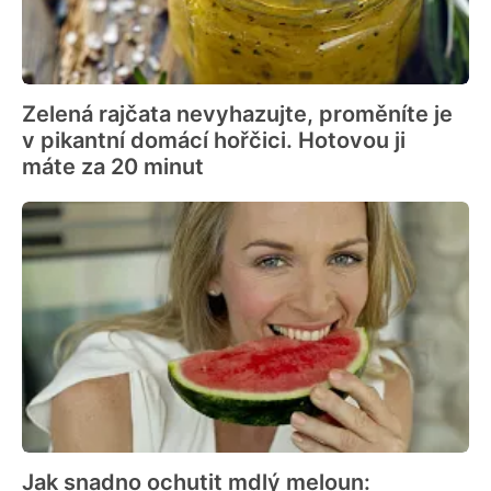
Zelená rajčata nevyhazujte, proměníte je
v pikantní domácí hořčici. Hotovou ji
máte za 20 minut
Jak snadno ochutit mdlý meloun: