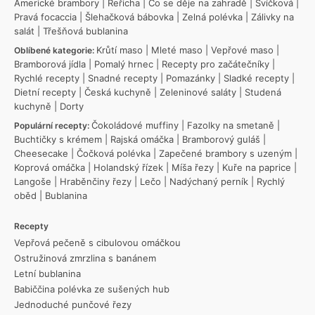
Americké brambory
|
Řeřicha
|
Co se děje na zahradě
|
Svíčková
|
Pravá focaccia
|
Šlehačková bábovka
|
Zelná polévka
|
Zálivky na
salát
|
Třešňová bublanina
Krůtí maso
|
Mleté maso
|
Vepřové maso
|
Oblíbené kategorie:
Bramborová jídla
|
Pomalý hrnec
|
Recepty pro začátečníky
|
Rychlé recepty
|
Snadné recepty
|
Pomazánky
|
Sladké recepty
|
Dietní recepty
|
Česká kuchyně
|
Zeleninové saláty
|
Studená
kuchyně
|
Dorty
Čokoládové muffiny
|
Fazolky na smetaně
|
Populární recepty:
Buchtičky s krémem
|
Rajská omáčka
|
Bramborový guláš
|
Cheesecake
|
Čočková polévka
|
Zapečené brambory s uzeným
|
Koprová omáčka
|
Holandský řízek
|
Míša řezy
|
Kuře na paprice
|
Langoše
|
Hraběnčiny řezy
|
Lečo
|
Nadýchaný perník
|
Rychlý
oběd
|
Bublanina
Recepty
Vepřová pečeně s cibulovou omáčkou
Ostružinová zmrzlina s banánem
Letní bublanina
Babiččina polévka ze sušených hub
Jednoduché punčové řezy