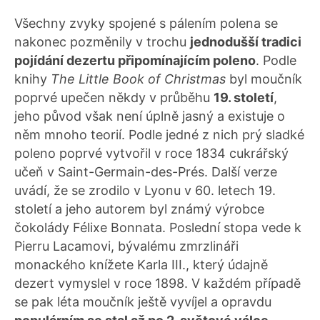
Všechny zvyky spojené s pálením polena se
nakonec pozměnily v trochu
jednodušší tradici
pojídání dezertu připomínajícím poleno
. Podle
knihy
The Little Book of Christmas
byl moučník
poprvé upečen někdy v průběhu
19. století
,
jeho původ však není úplně jasný a existuje o
něm mnoho teorií. Podle jedné z nich prý sladké
poleno poprvé vytvořil v roce 1834 cukrářský
učeň v Saint-Germain-des-Prés. Další verze
uvádí, že se zrodilo v Lyonu v 60. letech 19.
století a jeho autorem byl známý výrobce
čokolády Félixe Bonnata. Poslední stopa vede k
Pierru Lacamovi, bývalému zmrzlináři
monackého knížete Karla III., který údajně
dezert vymyslel v roce 1898. V každém případě
se pak léta moučník ještě vyvíjel a opravdu