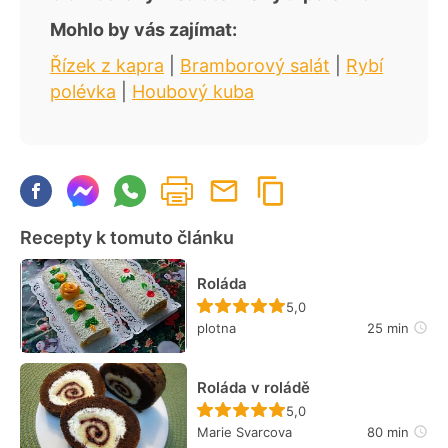
Mohlo by vás zajímat:
Řízek z kapra
|
Bramborový salát
|
Rybí
polévka
|
Houbový kuba
Recepty k tomuto článku
Roláda
Recept ještě nebyl hodn
5,0
plotna
25 min
Roláda v roládě
Recept ještě nebyl hodn
5,0
Marie Svarcova
80 min