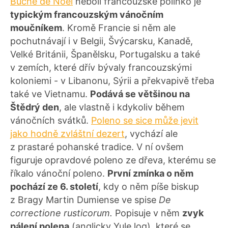
Bûche de Noël
neboli francouzské polínko je
typickým francouzským vánočním
moučníkem
. Kromě Francie si něm ale
pochutnávají i v Belgii, Švýcarsku, Kanadě,
Velké Británii, Španělsku, Portugalsku a také
v zemích, které dřív bývaly francouzskými
koloniemi - v Libanonu, Sýrii a překvapivě třeba
také ve Vietnamu.
Podává se většinou na
Štědrý den
, ale vlastně i kdykoliv během
vánočních svátků.
Poleno se sice může jevit
jako hodně zvláštní dezert
, vychází ale
z prastaré pohanské tradice. V ní ovšem
figuruje opravdové poleno ze dřeva, kterému se
říkalo vánoční poleno.
První zmínka o něm
pochází ze 6. století
, kdy o něm píše biskup
z Bragy Martin Dumiense ve spise
De
correctione rusticorum.
Popisuje v něm
zvyk
pálení polena
(anglicky Yule log), které se