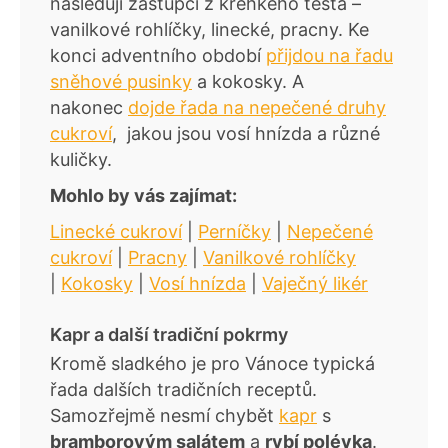
následují zástupci z křehkého těsta –
vanilkové rohlíčky, linecké, pracny. Ke
konci adventního období
přijdou na řadu
sněhové pusinky
a kokosky. A
nakonec
dojde řada na nepečené druhy
cukroví
, jakou jsou vosí hnízda a různé
kuličky.
Mohlo by vás zajímat:
Linecké cukroví
|
Perníčky
|
Nepečené
cukroví
|
Pracny
|
Vanilkové rohlíčky
|
Kokosky
|
Vosí hnízda
|
Vaječný likér
Kapr a další tradiční pokrmy
Kromě sladkého je pro Vánoce typická
řada dalších tradičních receptů.
Samozřejmě nesmí chybět
kapr
s
bramborovým salátem
a
rybí polévka
.