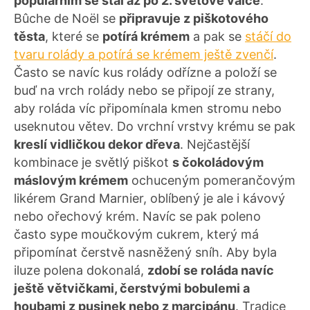
populárním se stal až po 2. světové válce
.
Bûche de Noël se
připravuje z piškotového
těsta
, které se
potírá krémem
a pak se
stáčí do
tvaru rolády a potírá se krémem ještě zvenčí
.
Často se navíc kus rolády odřízne a položí se
buď na vrch rolády nebo se připojí ze strany,
aby roláda víc připomínala kmen stromu nebo
useknutou větev. Do vrchní vrstvy krému se pak
kreslí vidličkou dekor dřeva
. Nejčastější
kombinace je světlý piškot
s čokoládovým
máslovým krémem
ochuceným pomerančovým
likérem Grand Marnier, oblíbený je ale i kávový
nebo ořechový krém. Navíc se pak poleno
často sype moučkovým cukrem, který má
připomínat čerstvě nasněžený sníh. Aby byla
iluze polena dokonalá,
zdobí se roláda navíc
ještě větvičkami, čerstvými bobulemi a
houbami z pusinek nebo z marcipánu
. Tradice