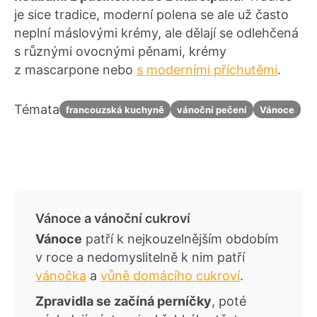
je sice tradice, moderní polena se ale už často
neplní máslovými krémy, ale dělají se odlehčená
s různými ovocnými pěnami, krémy
z mascarpone nebo
s moderními příchutěmi
.
Témata
francouzská kuchyně
vánoční pečení
Vánoce
Vánoce a vánoční cukroví
Vánoce
patří k nejkouzelnějším obdobím
v roce a nedomyslitelně k nim patří
vánočka
a
vůně domácího cukroví
.
Zpravidla se začíná perníčky
, poté