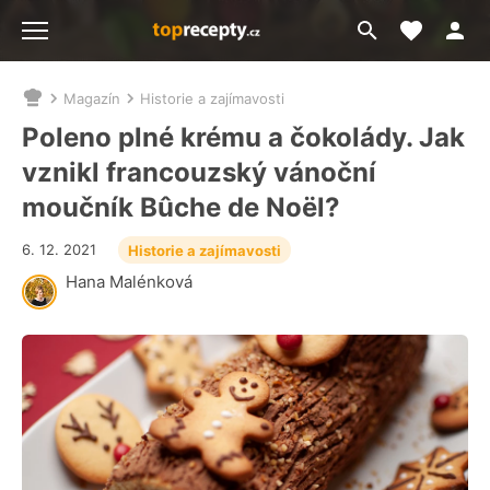
Moje akt
Přejít
Menu
na
vyhledávání
Magazín
Historie a zajímavosti
Nacházíte
se
Poleno plné krému a čokolády. Jak
zde:
vznikl francouzský vánoční
moučník Bûche de Noël?
6. 12. 2021
Historie a zajímavosti
Hana Malénková