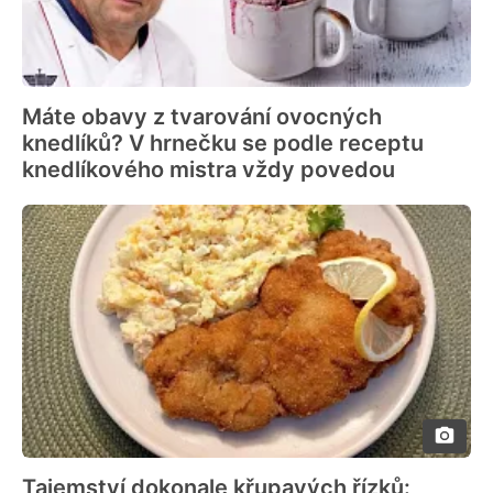
Máte obavy z tvarování ovocných
knedlíků? V hrnečku se podle receptu
knedlíkového mistra vždy povedou
Tajemství dokonale křupavých řízků: