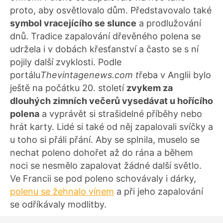
proto, aby osvětlovalo dům. Představovalo také
symbol vracejícího se slunce
a prodlužování
dnů. Tradice zapalování dřevěného polena se
udržela i v dobách křesťanství a často se s ní
pojily další zvyklosti. Podle
portálu
Thevintagenews.com t
řeba v Anglii bylo
ještě na počátku 20. století
zvykem za
dlouhých zimních večerů vysedávat u hořícího
polena
a vyprávět si strašidelné příběhy nebo
hrát karty. Lidé si také od něj zapalovali svíčky a
u toho si přáli přání. Aby se splnila, muselo se
nechat poleno dohořet až do rána a během
noci se nesmělo zapalovat žádné další světlo.
Ve Francii se pod poleno schovávaly i dárky,
polenu se žehnalo vínem
a při jeho zapalování
se odříkávaly modlitby.