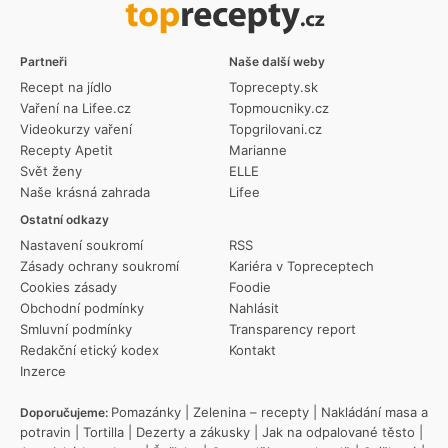
Partneři
Naše další weby
Recept na jídlo
Toprecepty.sk
Vaření na Lifee.cz
Topmoucniky.cz
Videokurzy vaření
Topgrilovani.cz
Recepty Apetit
Marianne
Svět ženy
ELLE
Naše krásná zahrada
Lifee
Ostatní odkazy
Nastavení soukromí
RSS
Zásady ochrany soukromí
Kariéra v Topreceptech
Cookies zásady
Foodie
Obchodní podmínky
Nahlásit
Smluvní podmínky
Transparency report
Redakční etický kodex
Kontakt
Inzerce
Pomazánky
|
Zelenina – recepty
|
Nakládání masa a
Doporučujeme:
potravin
|
Tortilla
|
Dezerty a zákusky
|
Jak na odpalované těsto
|