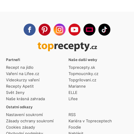
Partneři
Naše další weby
Recept na jídlo
Toprecepty.sk
Vaření na Lifee.cz
Topmoucniky.cz
Videokurzy vaření
Topgrilovani.cz
Recepty Apetit
Marianne
Svět ženy
ELLE
Naše krásná zahrada
Lifee
Ostatní odkazy
Nastavení soukromí
RSS
Zásady ochrany soukromí
Kariéra v Topreceptech
Cookies zásady
Foodie
Obchodní podmínky
Nahlásit