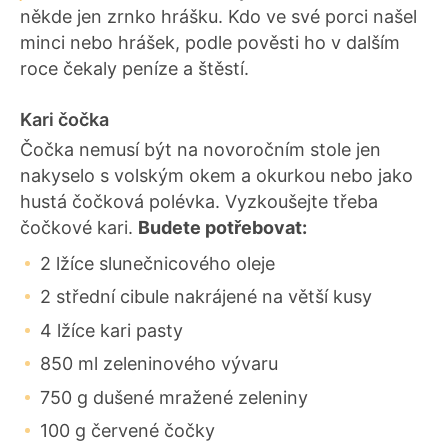
někde jen zrnko hrášku. Kdo ve své porci našel
minci nebo hrášek, podle pověsti ho v dalším
roce čekaly peníze a štěstí.
Kari čočka
Čočka nemusí být na novoročním stole jen
nakyselo s volským okem a okurkou nebo jako
hustá čočková polévka. Vyzkoušejte třeba
čočkové kari.
Budete potřebovat:
2 lžíce slunečnicového oleje
2 střední cibule nakrájené na větší kusy
4 lžíce kari pasty
850 ml zeleninového vývaru
750 g dušené mražené zeleniny
100 g červené čočky