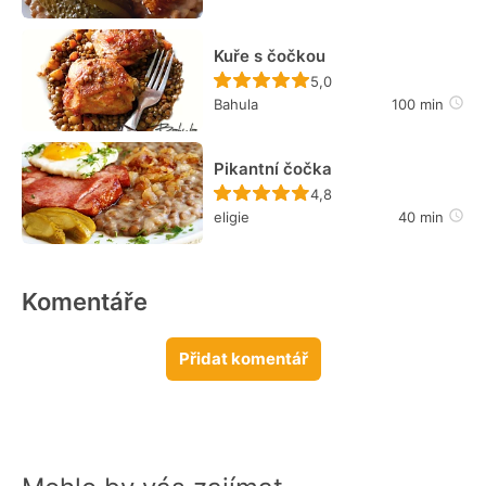
Kuře s čočkou
Recept ještě nebyl hodn
5,0
Bahula
100 min
Pikantní čočka
Recept ještě nebyl hodn
4,8
eligie
40 min
Komentáře
Přidat komentář