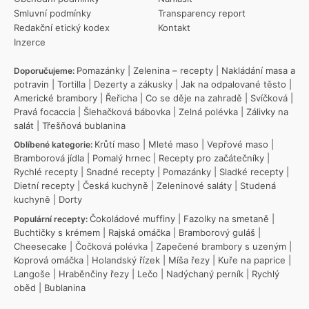
Smluvní podmínky
Transparency report
Redakční etický kodex
Kontakt
Inzerce
Pomazánky
|
Zelenina – recepty
|
Nakládání masa a
Doporučujeme:
potravin
|
Tortilla
|
Dezerty a zákusky
|
Jak na odpalované těsto
|
Americké brambory
|
Řeřicha
|
Co se děje na zahradě
|
Svíčková
|
Pravá focaccia
|
Šlehačková bábovka
|
Zelná polévka
|
Zálivky na
salát
|
Třešňová bublanina
Krůtí maso
|
Mleté maso
|
Vepřové maso
|
Oblíbené kategorie:
Bramborová jídla
|
Pomalý hrnec
|
Recepty pro začátečníky
|
Rychlé recepty
|
Snadné recepty
|
Pomazánky
|
Sladké recepty
|
Dietní recepty
|
Česká kuchyně
|
Zeleninové saláty
|
Studená
kuchyně
|
Dorty
Čokoládové muffiny
|
Fazolky na smetaně
|
Populární recepty:
Buchtičky s krémem
|
Rajská omáčka
|
Bramborový guláš
|
Cheesecake
|
Čočková polévka
|
Zapečené brambory s uzeným
|
Koprová omáčka
|
Holandský řízek
|
Míša řezy
|
Kuře na paprice
|
Langoše
|
Hraběnčiny řezy
|
Lečo
|
Nadýchaný perník
|
Rychlý
oběd
|
Bublanina