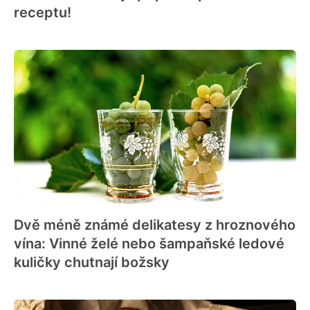
receptu!
Dvě méně známé delikatesy z hroznového
vína: Vinné želé nebo šampaňské ledové
kuličky chutnají božsky