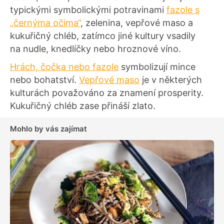
typickými symbolickými potravinami
fazole s
„černýma očima“
, zelenina, vepřové maso a
kukuřičný chléb, zatímco jiné kultury vsadily
na nudle, knedlíčky nebo hroznové víno.
Hrách, čočka nebo fazole
symbolizují mince
nebo bohatství.
Vepřové maso
je v některých
kulturách považováno za znamení prosperity.
Kukuřičný chléb zase přináší zlato.
Mohlo by vás zajímat