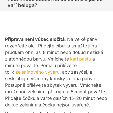
vaří beluga?
Příprava není vůbec složitá
. Na velké pánvi
rozehřejte olej. Přidejte cibuli a smažte ji na
prudkém ohni asi 8 minut nebo dokud nezíská
zlatohnědou barvu. Vmíchejte
kari pastu
a
minutu povařte. Pomalu přilévejte
tolik
zeleninového vývaru
, aby zasyčel, a
seškrábejte všechny kousky ze dna pánve.
Postupně přilévejte zbytek vývaru. Vmíchejte
mraženou zeleninu, přikryjte a 5 minut povařte.
Přidejte čočku a vařte dalších 15–20 minut nebo
dokud zelenina a čočka nejsou uvařené.