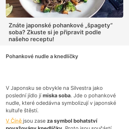
Znáte japonské pohankové „špagety“
soba? Zkuste si je připravit podle
našeho receptu!
Pohankové nudle a knedlíčky
V Japonsku se obvykle na Silvestra jako
poslední jídlo jí
miska soba
. Jde o pohankové
nudle, které odedávna symbolizují v japonské
kultuře štěstí.
V Číně
jsou zase
za symbol bohatství
považovány knedlíčky
. Proto jsou součástí