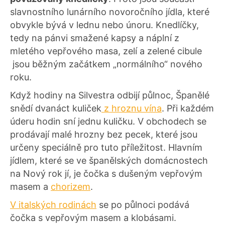
slavnostního lunárního novoročního jídla, které
obvykle bývá v lednu nebo únoru. Knedlíčky,
tedy na pánvi smažené kapsy a náplní z
mletého vepřového masa, zelí a zelené cibule
jsou běžným začátkem „normálního“ nového
roku.
Když hodiny na Silvestra odbijí půlnoc, Španělé
snědí dvanáct kuliček
z hroznu vína
. Při každém
úderu hodin sní jednu kuličku. V obchodech se
prodávají malé hrozny bez pecek, které jsou
určeny speciálně pro tuto příležitost. Hlavním
jídlem, které se ve španělských domácnostech
na Nový rok jí, je čočka s dušeným vepřovým
masem a
chorizem
.
V italských rodinách
se po půlnoci podává
čočka s vepřovým masem a klobásami.