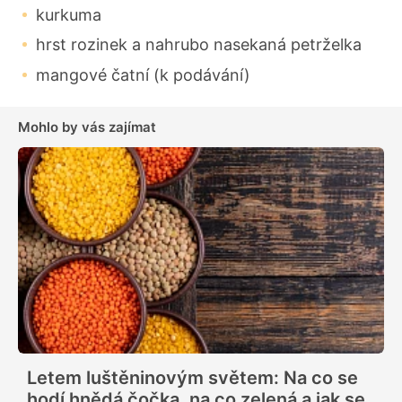
kurkuma
hrst rozinek a nahrubo nasekaná petrželka
mangové čatní (k podávání)
Mohlo by vás zajímat
Letem luštěninovým světem: Na co se
hodí hnědá čočka, na co zelená a jak se