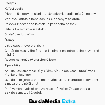
Recepty
Kuřecí paella
Pikantní špagety se slaninou, švestkami, paprikami a žampiony
Vepřová kotleta plněná šunkou s pečeným celerem
Polévka z pečeného květáku a pečeného česneku
Salát s balzamikovou zálivkou
Snídaňové loupáčky
Články
Jak oloupat nové brambory
Co dát do masového štrúdlu: Inspirace na jednoduché a vydatné
náplně
Recept na mražený tvarohový krém
Tipy a triky
Ani olej, ani smetana: Díky bílému vínu bude vaše kuřecí maso
křehké a šťavnaté
Už žádná majonéza v bramborovém salátu. Nahraďte ji odvarem
z masa pro plnější chuť
Proč vyměnit volské oko za ztracené vejce: Zkuste vodu a
získáte sametový žloutek