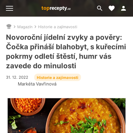
Moje akt
Přejít
Menu
na
vyhledávání
Magazín
Historie a zajímavosti
Nacházíte
se
Novoroční jídelní zvyky a pověry:
zde:
Čočka přináší blahobyt, s kuřecími
pokrmy odletí štěstí, humr vás
zavede do minulosti
31. 12. 2022
Historie a zajímavosti
Markéta Vavřinová