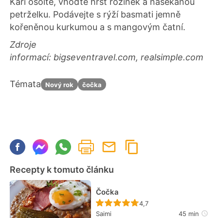
Kari osolte, vhoďte hrst rozinek a nasekanou
petrželku. Podávejte s rýží basmati jemně
kořeněnou kurkumou a s mangovým čatní.
Zdroje
informací: bigseventravel.com, realsimple.com
Témata
Nový rok
čočka
Recepty k tomuto článku
Čočka
Recept ještě nebyl hodn
4,7
Saimi
45 min