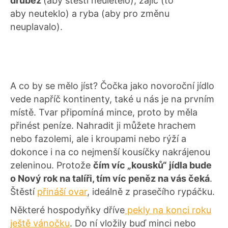
drůbež
(aby štěstí neuletělo), zajíc (to
aby neuteklo) a ryba (aby pro změnu
neuplavalo).
A co by se mělo jíst? Čočka jako novoroční jídlo
vede napříč kontinenty, také u nás je na prvním
místě. Tvar připomíná mince, proto by měla
přinést peníze. Nahradit ji můžete hrachem
nebo fazolemi, ale i kroupami nebo rýží a
dokonce i na co nejmenší kousíčky nakrájenou
zeleninou. Protože
čím víc „kousků“ jídla bude
o Nový rok na talíři, tím víc peněz na vás čeká
.
Štěstí
přináší ovar
, ideálně z prasečího rypáčku.
Některé hospodyňky dříve
pekly na konci roku
ještě vánočku
. Do ní vložily buď minci nebo