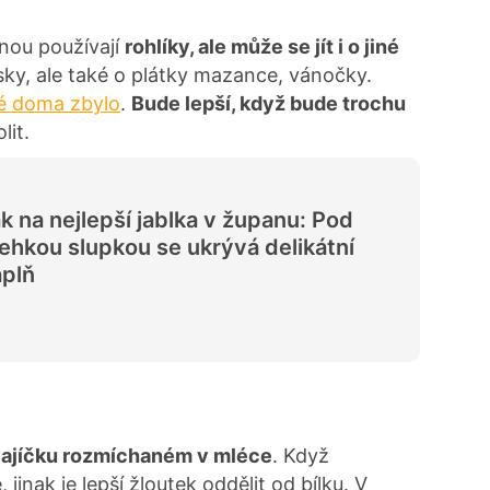
nou používají
rohlíky, ale může se jít i o jiné
usky, ale také o plátky mazance, vánočky.
ré doma zbylo
.
Bude lepší, když bude trochu
lit.
k na nejlepší jablka v županu: Pod
ehkou slupkou se ukrývá delikátní
plň
ajíčku rozmíchaném v mléce
. Když
jinak je lepší žloutek oddělit od bílku. V