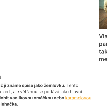
Vl
pa
tak
me
u
ž ji známe spíše jako žemlovku.
Tento
ezert, ale většinou se podává jako hlavní
obit vanilkovou omáčkou nebo
karamelovou
šlehačka.