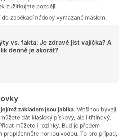
ek zužitkujete později.
jí do zapékací nádoby vymazané máslem.
ty vs. fakta: Je zdravé jíst vajíčka? A
lik denně je akorát?
lovky
 jejímž základem jsou jablka
. Většinou bývají
 můžete dát klasický pískový, ale i třtinový,
 Přidat můžete i rozinky. Buď je předem
ň propláchněte horkou vodou. To pro případ,