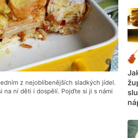
Jak
žu
edním z nejoblíbenějších sladkých jídel.
na ní děti i dospělí. Pojďte si ji s námi
sl
ná