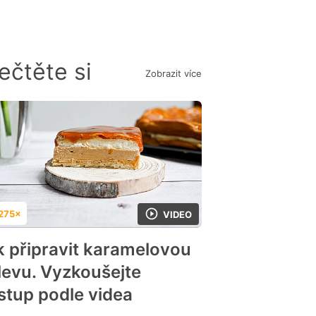
ečtěte si
Zobrazit více
275×
VIDEO
dnocení
k připravit karamelovou
levu. Vyzkoušejte
stup podle videa