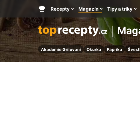
Recepty
Magazín
Tipy a triky
Hlavní
stránka
Mag
Akademie Grilování
Okurka
Paprika
Švest