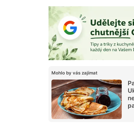
Mohlo by vás zajímat
Pa
Uk
ne
pa