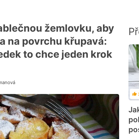
ablečnou žemlovku, aby
Př
 a na povrchu křupavá:
edek to chce jeden krok
manová
Ho
Ja
po
po