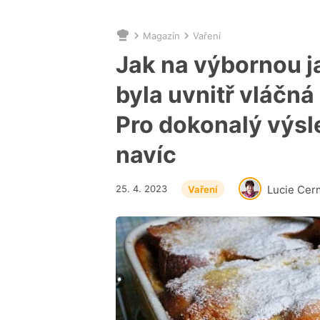
Magazín
Vaření
Nacházíte
se
Jak na výbornou j
zde:
byla uvnitř vláčná
Pro dokonalý výsl
navíc
25. 4. 2023
Lucie Cer
Vaření