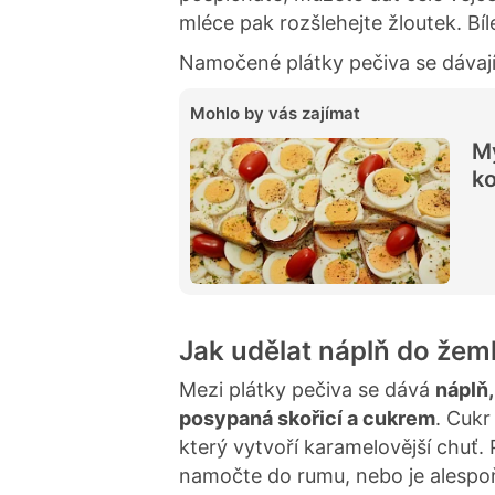
mléce pak rozšlehejte žloutek. Bíl
Namočené plátky pečiva se dáva
Mohlo by vás zajímat
Mý
ko
Jak udělat náplň do žem
Mezi plátky pečiva se dává
náplň,
posypaná skořicí a cukrem
. Cukr
který vytvoří karamelovější chuť.
namočte do rumu, nebo je alespo