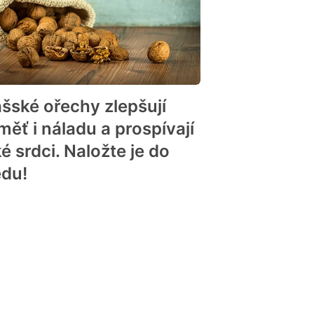
ašské ořechy zlepšují
měť i náladu a prospívají
é srdci. Naložte je do
du!