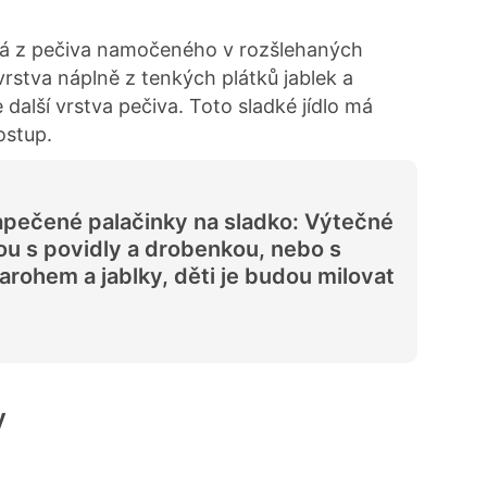
ádá z pečiva namočeného v rozšlehaných
vrstva náplně z tenkých plátků jablek a
 další vrstva pečiva. Toto sladké jídlo má
postup.
pečené palačinky na sladko: Výtečné
ou s povidly a drobenkou, nebo s
arohem a jablky, děti je budou milovat
y