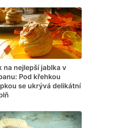
 na nejlepší jablka v
panu: Pod křehkou
upkou se ukrývá delikátní
plň