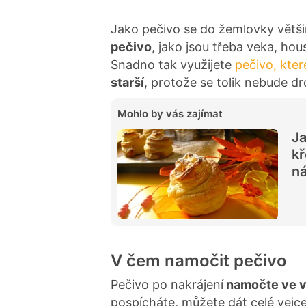
Jako pečivo se do žemlovky větši
pečivo
, jako jsou třeba veka, ho
Snadno tak využijete
pečivo, kte
starší
, protože se tolik nebude dro
Mohlo by vás zajímat
Ja
kř
ná
V čem namočit pečivo
Pečivo po nakrájení
namočte ve v
pospícháte, můžete dát celé vejce, 