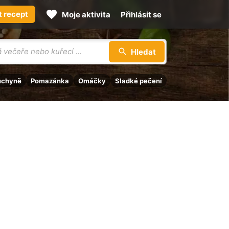
t recept
Moje aktivita
Přihlásit se
Hledat
uchyně
Pomazánka
Omáčky
Sladké pečení