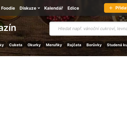
Přida
Foodie
Diskuze
Kalendář
Edice
Vyhledávání
azín
ky
Cuketa
Okurky
Meruňky
Rajčata
Borůvky
Studená k