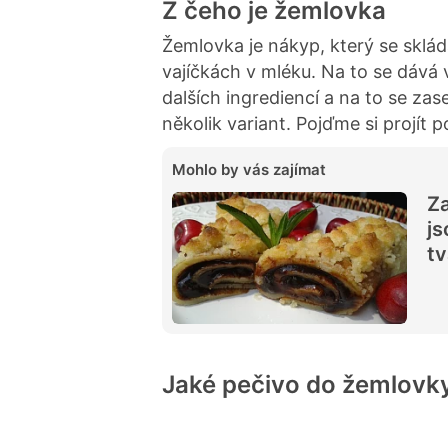
Z čeho je žemlovka
Žemlovka je nákyp, který se skl
vajíčkách v mléku. Na to se dává 
dalších ingrediencí a na to se zase
několik variant. Pojďme si projít 
Mohlo by vás zajímat
Za
js
tv
Jaké pečivo do žemlovk