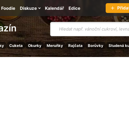
Přida
Foodie
Diskuze
Kalendář
Edice
Vyhledávání
azín
ky
Cuketa
Okurky
Meruňky
Rajčata
Borůvky
Studená k