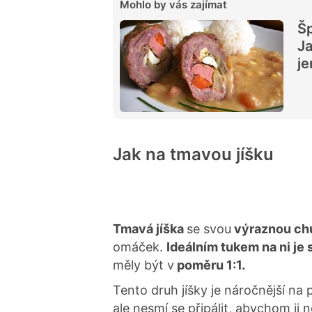
Mohlo by vás zajímat
Šp
Ja
je
Jak na tmavou jíšku
Tmavá jíška
se svou
výraznou chu
omáček.
Ideálním tukem na ni je 
měly být v
poměru 1:1.
Tento druh jíšky je náročnější na
ale nesmí se připálit, abychom ji 