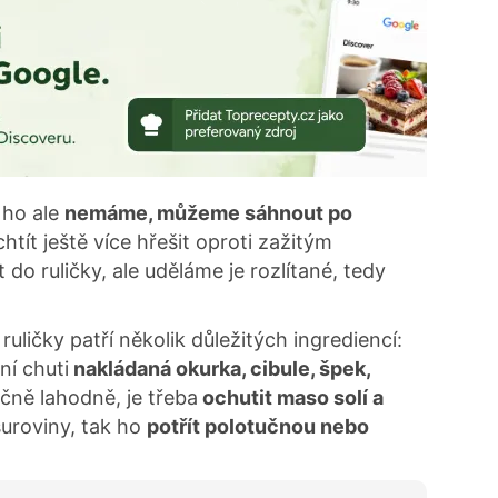
 ho ale
nemáme, můžeme sáhnout po
tít ještě více hřešit oproti zažitým
o ruličky, ale uděláme je rozlítané, tedy
ličky patří několik důležitých ingrediencí:
í chuti
nakládaná okurka, cibule, špek,
čně lahodně, je třeba
ochutit maso solí a
suroviny, tak ho
potřít polotučnou nebo