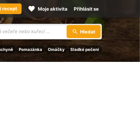
t recept
Moje aktivita
Přihlásit se
Hledat
uchyně
Pomazánka
Omáčky
Sladké pečení