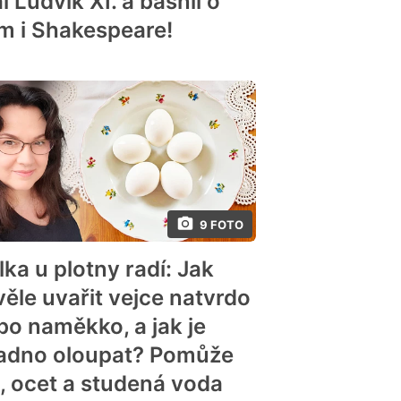
l Ludvík XI. a básnil o
m i Shakespeare!
9 FOTO
lka u plotny radí: Jak
věle uvařit vejce natvrdo
bo naměkko, a jak je
adno oloupat? Pomůže
l, ocet a studená voda