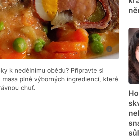
krá
ně
ky k nedělnímu obědu? Připravte si
 masa plné výborných ingrediencí, které
rávnou chuť.
Ho
sk
ne
sn
sů