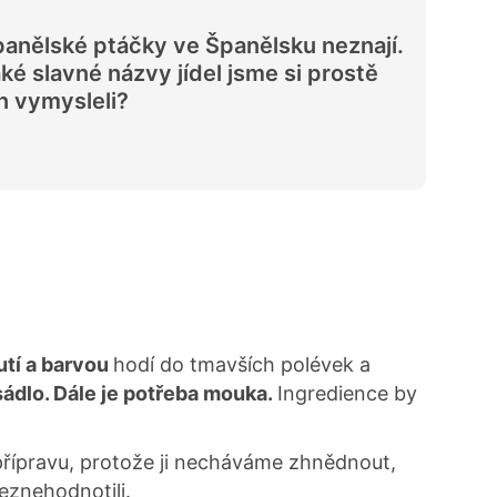
anělské ptáčky ve Španělsku neznají.
ké slavné názvy jídel jsme si prostě
n vymysleli?
tí a barvou
hodí do tmavších polévek a
sádlo. Dále je potřeba mouka.
Ingredience by
 přípravu, protože ji necháváme zhnědnout,
neznehodnotili.