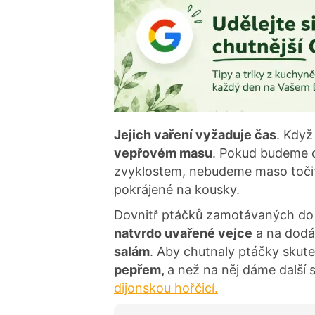
Jejich vaření vyžaduje čas
. Když
vepřovém masu
. Pokud budeme ch
zvyklostem, nebudeme maso točit d
pokrájené na kousky.
Dovnitř ptáčků zamotávaných do ru
natvrdo uvařené vejce
a na dodán
salám
. Aby chutnaly ptáčky skute
pepřem,
a než na něj dáme další 
dijonskou hořčicí.