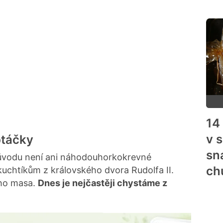
14
v 
ptáčky
sn
 původu není ani náhodouhorkokrevné
ch
 kuchtíkům z královského dvora Rudolfa II.
ího masa.
Dnes je nejčastěji chystáme z