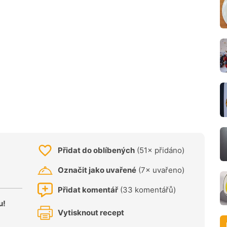
Přidat do oblíbených
(51× přidáno)
Označit jako uvařené
(7× uvařeno)
Přidat komentář
(33 komentářů)
u!
Vytisknout recept