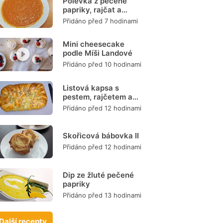
Polévka z pečené
papriky, rajčat a
mrkve
Přidáno před 7 hodinami
Mini cheesecake
podle Míši Landové
Přidáno před 10 hodinami
Listová kapsa s
pestem, rajčetem a
mozzarellou
Přidáno před 12 hodinami
Skořicová bábovka II
Přidáno před 12 hodinami
Dip ze žluté pečené
papriky
Přidáno před 13 hodinami
Další recepty