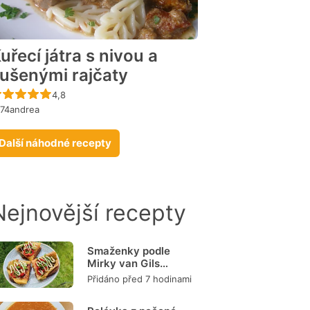
uřecí játra s nivou a
ušenými rajčaty
Recept ještě nebyl hodnocen
4,8
974andrea
Další náhodné recepty
Nejnovější recepty
Smaženky podle
Mirky van Gils
Slavíkové
Přidáno před 7 hodinami