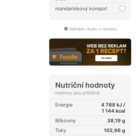
mandarinkový kompot
Nahlásit chybu v receptu
Nutriční hodnoty
Hodnoty jsou přibližné
Energie
4 788
kJ /
1 144
kcal
Bílkoviny
38,19
g
Tuky
102,96
g