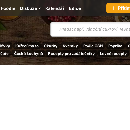
Přida
Foodie
Diskuze
Kalendář
Edice
Vyhledávání
lévky
Kuřecí maso
Okurky
Švestky
Podle ČSN
Paprika
G
ečeře
Česká kuchyně
Recepty pro začátečníky
Levné recepty