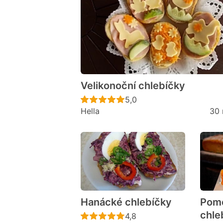
Velikonoční chlebíčky
Recept ještě nebyl hodno
5,0
Hella
30 
Hanácké chlebíčky
Pom
chleb
Recept ještě nebyl hodno
4,8