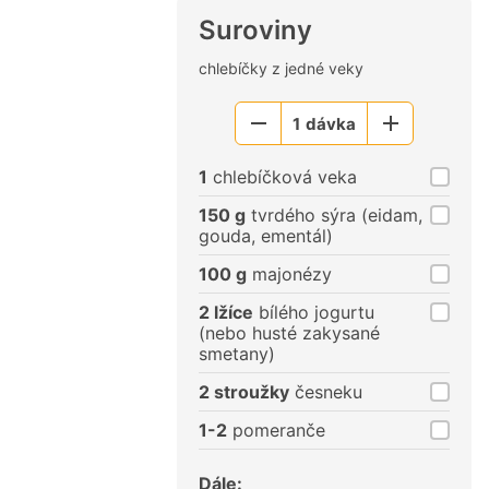
Suroviny
chlebíčky z jedné veky
1
dávka
Menší
Větší
porce
porce
1
chlebíčková veka
150 g
tvrdého sýra (eidam,
gouda, ementál)
100 g
majonézy
2 lžíce
bílého jogurtu
(nebo husté zakysané
smetany)
2 stroužky
česneku
1-2
pomeranče
Dále: