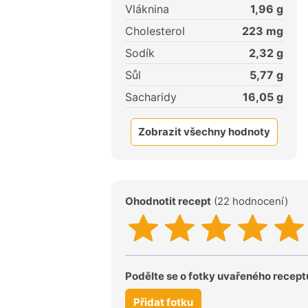
Vláknina
1,96
g
Cholesterol
223
mg
Sodík
2,32
g
Sůl
5,77
g
Sacharidy
16,05
g
Zobrazit všechny hodnoty
Ohodnotit recept
(22 hodnocení)
Podělte se o fotky uvařeného recept
Přidat fotku