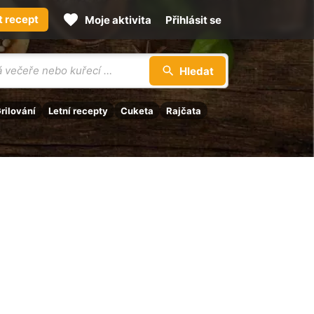
t recept
Moje aktivita
Přihlásit se
Hledat
rilování
Letní recepty
Cuketa
Rajčata