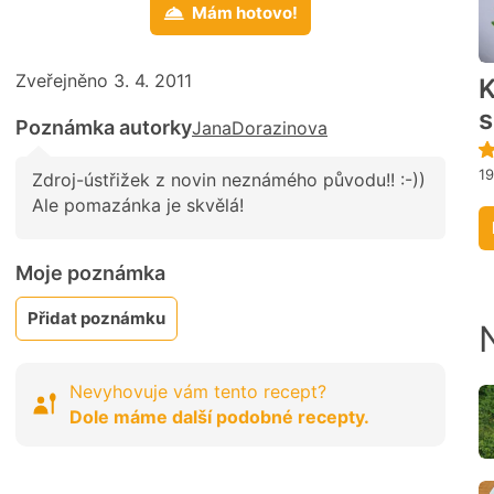
Mám hotovo!
Zveřejněno 3. 4. 2011
K
s
Poznámka autorky
JanaDorazinova
1
Zdroj-ústřižek z novin neznámého původu!! :-))
Ale pomazánka je skvělá!
Moje poznámka
Přidat poznámku
Nevyhovuje vám tento recept?
Dole máme další podobné recepty.