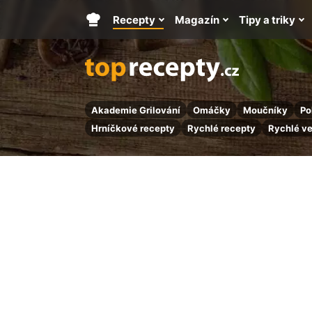
Recepty
Magazín
Tipy a triky
Hlavní
stránka
Akademie Grilování
Omáčky
Moučníky
Po
Hrníčkové recepty
Rychlé recepty
Rychlé v