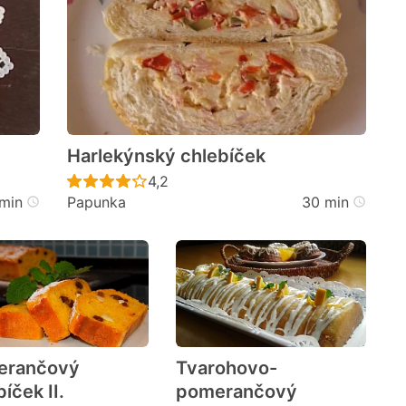
Harlekýnský chlebíček
cen
Recept ještě nebyl hodnocen
4,2
min
Papunka
30 min
erančový
Tvarohovo-
íček II.
pomerančový
cen