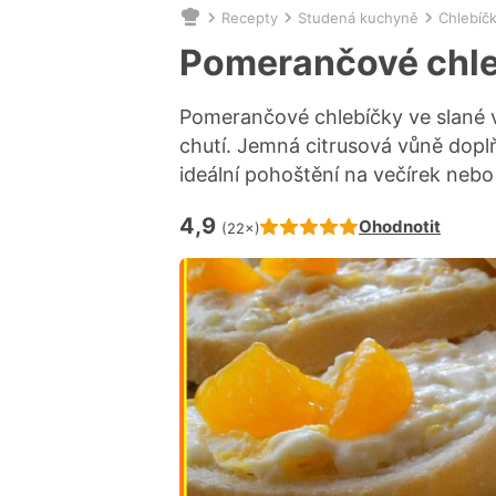
Recepty
Studená kuchyně
Chlebíč
Nacházíte
se
Pomerančové chl
zde:
Pomerančové chlebíčky ve slané v
chutí. Jemná citrusová vůně doplň
ideální pohoštění na večírek nebo
4,9
Hodnocení receptu je
Ohodnotit
(22×)