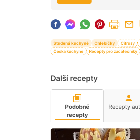
Studená kuchyně
Chlebíčky
Citrusy
Česká kuchyně
Recepty pro začátečníky
Další recepty
Podobné
Recepty au
recepty