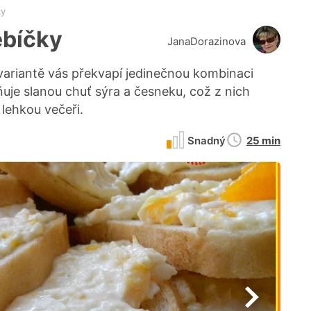
ky
ebíčky
JanaDorazinova
ariantě vás překvapí jedinečnou kombinaci
uje slanou chuť sýra a česneku, což z nich
 lehkou večeři.
Doba
Snadný
25 min
přípravy