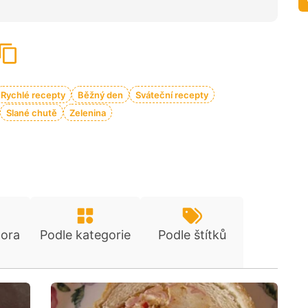
Rychlé recepty
Běžný den
Sváteční recepty
Slané chutě
Zelenina
tora
Podle kategorie
Podle štítků