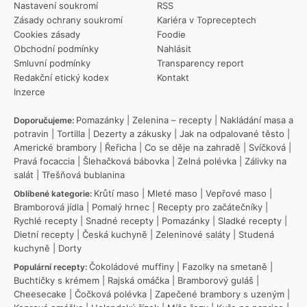
Nastavení soukromí
RSS
Zásady ochrany soukromí
Kariéra v Topreceptech
Cookies zásady
Foodie
Obchodní podmínky
Nahlásit
Smluvní podmínky
Transparency report
Redakční etický kodex
Kontakt
Inzerce
Pomazánky
|
Zelenina – recepty
|
Nakládání masa a
Doporučujeme:
potravin
|
Tortilla
|
Dezerty a zákusky
|
Jak na odpalované těsto
|
Americké brambory
|
Řeřicha
|
Co se děje na zahradě
|
Svíčková
|
Pravá focaccia
|
Šlehačková bábovka
|
Zelná polévka
|
Zálivky na
salát
|
Třešňová bublanina
Krůtí maso
|
Mleté maso
|
Vepřové maso
|
Oblíbené kategorie:
Bramborová jídla
|
Pomalý hrnec
|
Recepty pro začátečníky
|
Rychlé recepty
|
Snadné recepty
|
Pomazánky
|
Sladké recepty
|
Dietní recepty
|
Česká kuchyně
|
Zeleninové saláty
|
Studená
kuchyně
|
Dorty
Čokoládové muffiny
|
Fazolky na smetaně
|
Populární recepty:
Buchtičky s krémem
|
Rajská omáčka
|
Bramborový guláš
|
Cheesecake
|
Čočková polévka
|
Zapečené brambory s uzeným
|