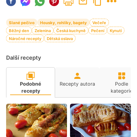
Slané pečivo
Housky, rohlíky, bagety
Večeře
Běžný den
Zelenina
Česká kuchyně
Pečení
Kynutí
Náročné recepty
Dětská oslava
Další recepty
Podobné
Recepty autora
Podle
recepty
kategorie