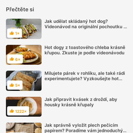
Přečtěte si
Jak udělat skládaný hot dog?
Videonávod na originální pochoutku z
grilu nebo trouby
1×
Hodnocení
Hot dogy z toastového chleba krásně
křupou. Zkuste je podle videonávodu
6×
Hodnocení
Milujete párek v rohlíku, ale také rádi
experimentujete? Vyzkoušejte hot
dog naruby
5×
Hodnocení
Jak připravit kvásek z droždí, aby
housky krásně křupaly
1222×
Hodnocení
Jak správně vyložit plech pečicím
papírem? Poradíme vám jednoduchý