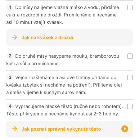
Do mísy nalijeme vlažné mléko a vodu, přidáme
cukr a rozdrobíme droždí. Promícháme a necháme
asi 10 minut vzejít kvásek.
Jak na kvásek z droždí
Do druhé mísy nasypeme mouku, bramborovou
kaši a sůl a promícháme.
Vejce rozšleháme a asi dvě třetiny přidáme do
kvásku (zbytek si necháme na potření). Přilijeme olej
a směs vlijeme k suchým surovinám.
Vypracujeme hladké těsto (ručně nebo robotem).
Těsto přikryjeme a necháme kynout asi 2–3 hodiny.
Jak poznat správně vykynuté těsto