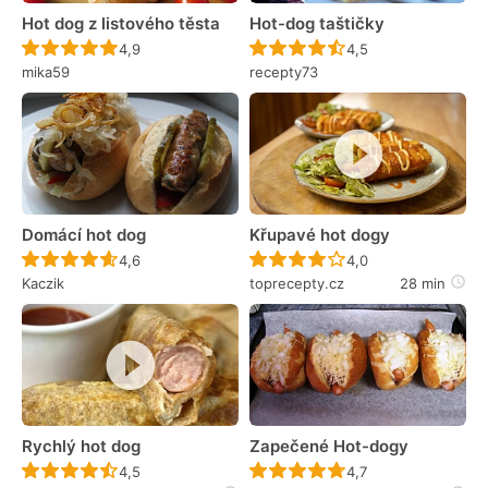
Hot dog z listového těsta
Hot-dog taštičky
Recept ještě nebyl hodnocen
Recept ještě nebyl 
4,9
4,5
mika59
recepty73
Domácí hot dog
Křupavé hot dogy
Recept ještě nebyl hodnocen
Recept ještě nebyl 
4,6
4,0
Kaczik
toprecepty.cz
28 min
Rychlý hot dog
Zapečené Hot-dogy
Recept ještě nebyl hodnocen
Recept ještě nebyl 
4,5
4,7