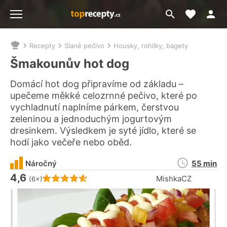
Moje akt
Přejít
Menu
na
vyhledávání
Recepty
Slané pečivo
Housky, rohlíky, bagety
Nacházíte
se
Šmakounův hot dog
zde:
Domácí hot dog připravíme od základu –
upečeme měkké celozrnné pečivo, které po
vychladnutí naplníme párkem, čerstvou
zeleninou a jednoduchým jogurtovým
dresinkem. Výsledkem je syté jídlo, které se
hodí jako večeře nebo oběd.
Doba
Náročný
55 min
přípravy
4,6
Hodnocení receptu je
MishkaCZ
(6×)