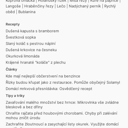
Koprová omáčka
|
Holandský řízek
|
Míša řezy
|
Kuře na paprice
|
Langoše
|
Hraběnčiny řezy
|
Lečo
|
Nadýchaný perník
|
Rychlý
oběd
|
Bublanina
Recepty
Dušená kapusta s bramborem
Švestková sopka
Slaný koláč s pestrou náplní
Dušená krkovice na česneku
Okurková limonáda
Krájené hranaté "koláče" z plechu
Články
Kde mají nejlepší občerstvení na benzince
Řízky budou křupat jako z restaurace. Pomůže obyčejný Solamyl
Domácí mrkvová přesnídávka: Osvědčený recept
Tipy a triky
Zavařování malého množství bez hrnce: Mikrovlnka vše zvládne
bleskově a bez dřiny
Chraňte rajčata před houbovými chorobami. Chyby při zalévání
mohou zničit úrodu
Zachraňte žloutnoucí a zasychající listy okurek. Využijte domácí