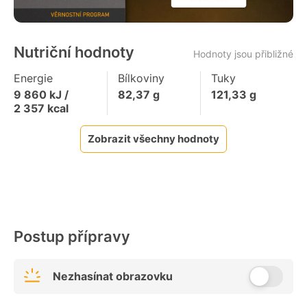
Nutriční hodnoty
Hodnoty jsou přibližné
Energie
Bílkoviny
Tuky
9 860
kJ /
82,37
g
121,33
g
2 357
kcal
Zobrazit všechny hodnoty
Postup přípravy
Nezhasínat obrazovku