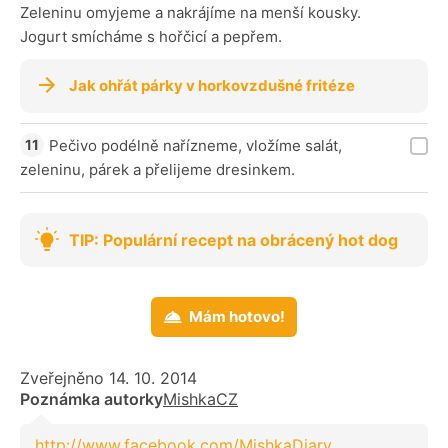
Zeleninu omyjeme a nakrájíme na menší kousky.
Jogurt smícháme s hořčicí a pepřem.
Jak ohřát párky v horkovzdušné fritéze
Pečivo podélně nařízneme, vložíme salát,
zeleninu, párek a přelijeme dresinkem.
TIP: Populární recept na obrácený hot dog
Mám hotovo!
Zveřejněno 14. 10. 2014
Poznámka autorky
MishkaCZ
http://www.facebook.com/MishkaDiary