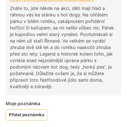
Znáte to, jste někde na akci, děti mají hlad a
táhnou vás ke stánku s hot dogy. Na ohřátém
párku v bílém rohlíku, zakápnutém pofidérní
hořčicí či kečupem, se mi nelíbí vůbec nic. Párek
je kupodivu velmi starý vynález. Pochutnávali si
na něm už staří Římané. Ve velkém se vyrábí
zhruba dvě stě let a do rohlíku naskočil zhruba
před sto lety. Legend a historek kolem toho, jak
vznikla snad nejznámější úprava párku s
podivným názvem hot dog, tedy „horký pes“, je
požehnaně. Důležité ovšem je, že si můžete
připravit toto fastfoodové jídlo sami doma,
kvalitněji a zdravěji.
Moje poznámka
Přidat poznámku