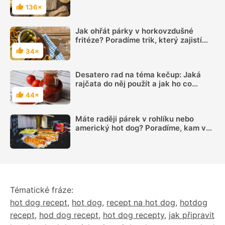
postup
136×
Hodnocení
Jak ohřát párky v horkovzdušné
fritéze? Poradíme trik, který zajistí
křupavost
34×
Hodnocení
Desatero rad na téma kečup: Jaká
rajčata do něj použít a jak ho co
nejlépe uchovat? Poradíme vám naše
44×
Hodnocení
tipy
Máte raději párek v rohlíku nebo
americký hot dog? Poradíme, kam v
Praze zajít na obojí!
Tématické fráze:
hot dog recept
,
hot dog
,
recept na hot dog
,
hotdog
recept
,
hod dog recept
,
hot dog recepty
,
jak připravit