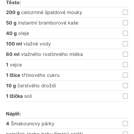
Těsto:
200 g
celozrnné špaldové mouky
50 g
instantní bramborové kaše
40 g
oleje
100 ml
vlažné vody
60 ml
vlažného rostlinného mléka
1
vejce
1 lžíce
třtinového cukru
10 g
čerstvého droždí
1 lžička
soli
Náplň:
4
Šmakounovy párky
polníček (nebo baby římský salát)