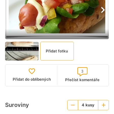
Přidat fotku
3
Přidat do oblíbených
Přečíst komentáře
Suroviny
4
kusy
Menší
Větší
porce
porce