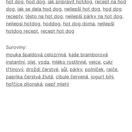
hot dog
,
hod dog
,
jak pripravit hotdog
,
recept na hod
dog
,
jak se dela hod dog
,
nejlepší hot dog
,
hod dog
recepty
,
těsto na hot dog
,
nejlepší párky na hot dog
,
nejlepsi hotdog
,
hoddog
,
hot dog doma
,
nejlepší
hotdog recept
,
recept hot dog
Suroviny:
mouka špaldová celozrnná
,
kaše bramborová
instantní
,
olej
,
voda
,
mléko rostlinné
,
vejce
,
cukr
třtinový
,
droždí čerstvé
,
sůl
,
párky
,
polníček
,
rajče
,
paprika čerstvá žlutá
,
cibule červená
,
jogurt bílý
,
hořčice dijonská
,
pepř mletý