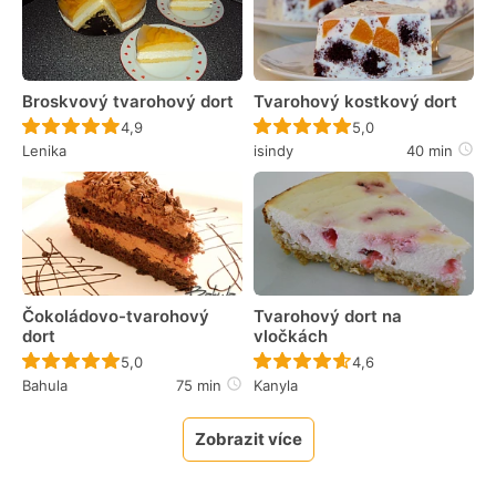
Broskvový tvarohový dort
Tvarohový kostkový dort
Recept ještě nebyl hodnocen
Recept ještě nebyl 
4,9
5,0
Lenika
isindy
40 min
Čokoládovo-tvarohový
Tvarohový dort na
dort
vločkách
Recept ještě nebyl hodnocen
Recept ještě nebyl 
5,0
4,6
Bahula
75 min
Kanyla
Zobrazit více