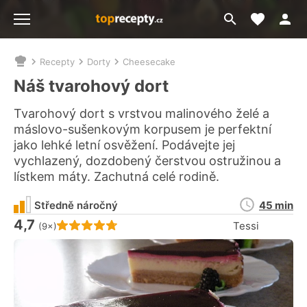
Moje akt
Přejít
Menu
na
vyhledávání
Recepty
Dorty
Cheesecake
Nacházíte
se
Náš tvarohový dort
zde:
Tvarohový dort s vrstvou malinového želé a
máslovo-sušenkovým korpusem je perfektní
jako lehké letní osvěžení. Podávejte jej
vychlazený, dozdobený čerstvou ostružinou a
lístkem máty. Zachutná celé rodině.
Doba
Středně náročný
45 min
přípravy
4,7
Hodnocení receptu je
Tessi
(9×)