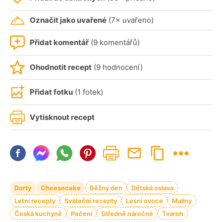
Označit jako uvařené
(7× uvařeno)
Přidat komentář
(9 komentářů)
Ohodnotit recept
(9 hodnocení)
Přidat fotku
(1 fotek)
Vytisknout recept
Dorty
Cheesecake
Běžný den
Dětská oslava
Letní recepty
Sváteční recepty
Lesní ovoce
Maliny
Česká kuchyně
Pečení
Středně náročné
Tvaroh