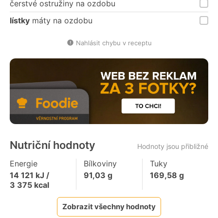
čerstvé ostružiny na ozdobu
lístky
máty na ozdobu
Nahlásit chybu v receptu
Nutriční hodnoty
Hodnoty jsou přibližné
Energie
Bílkoviny
Tuky
14 121
kJ /
91,03
g
169,58
g
3 375
kcal
Zobrazit všechny hodnoty