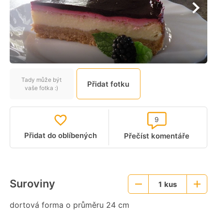
Tady může být
Přidat fotku
vaše fotka :)
9
Přidat do oblíbených
Přečíst komentáře
Suroviny
1
kus
Menší
Větší
porce
porce
dortová forma o průměru 24 cm