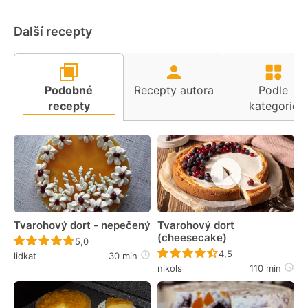
Další recepty
Podobné
Recepty autora
Podle
recepty
kategorie
Tvarohový dort - nepečený
Tvarohový dort
(cheesecake)
Recept ještě nebyl hodnocen
5,0
Recept ještě nebyl 
4,5
lidkat
30 min
nikols
110 min