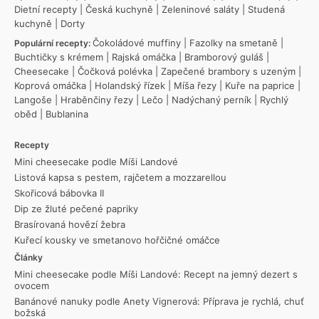
Dietní recepty
|
Česká kuchyně
|
Zeleninové saláty
|
Studená
kuchyně
|
Dorty
Čokoládové muffiny
|
Fazolky na smetaně
|
Populární recepty:
Buchtičky s krémem
|
Rajská omáčka
|
Bramborový guláš
|
Cheesecake
|
Čočková polévka
|
Zapečené brambory s uzeným
|
Koprová omáčka
|
Holandský řízek
|
Míša řezy
|
Kuře na paprice
|
Langoše
|
Hraběnčiny řezy
|
Lečo
|
Nadýchaný perník
|
Rychlý
oběd
|
Bublanina
Recepty
Mini cheesecake podle Míši Landové
Listová kapsa s pestem, rajčetem a mozzarellou
Skořicová bábovka II
Dip ze žluté pečené papriky
Brasírovaná hovězí žebra
Kuřecí kousky ve smetanovo hořčičné omáčce
Články
Mini cheesecake podle Míši Landové: Recept na jemný dezert s
ovocem
Banánové nanuky podle Anety Vignerová: Příprava je rychlá, chuť
božská