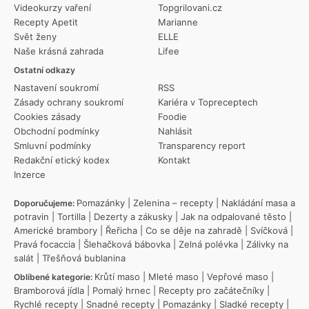
Videokurzy vaření
Topgrilovani.cz
Recepty Apetit
Marianne
Svět ženy
ELLE
Naše krásná zahrada
Lifee
Ostatní odkazy
Nastavení soukromí
RSS
Zásady ochrany soukromí
Kariéra v Topreceptech
Cookies zásady
Foodie
Obchodní podmínky
Nahlásit
Smluvní podmínky
Transparency report
Redakční etický kodex
Kontakt
Inzerce
Pomazánky
|
Zelenina – recepty
|
Nakládání masa a
Doporučujeme:
potravin
|
Tortilla
|
Dezerty a zákusky
|
Jak na odpalované těsto
|
Americké brambory
|
Řeřicha
|
Co se děje na zahradě
|
Svíčková
|
Pravá focaccia
|
Šlehačková bábovka
|
Zelná polévka
|
Zálivky na
salát
|
Třešňová bublanina
Krůtí maso
|
Mleté maso
|
Vepřové maso
|
Oblíbené kategorie:
Bramborová jídla
|
Pomalý hrnec
|
Recepty pro začátečníky
|
Rychlé recepty
|
Snadné recepty
|
Pomazánky
|
Sladké recepty
|