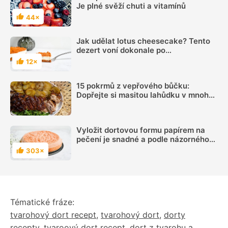
Je plné svěží chuti a vitamínů
44×
Hodnocení
Jak udělat lotus cheesecake? Tento
dezert voní dokonale po
karamelových sušenkách
12×
Hodnocení
15 pokrmů z vepřového bůčku:
Dopřejte si masitou lahůdku v mnoha
podobách
Vyložit dortovou formu papírem na
pečení je snadné a podle názorného
videa to zvládne opravdu každý
303×
Hodnocení
Tématické fráze:
tvarohový dort recept
,
tvarohový dort
,
dorty
recepty
,
tvaroový dort recept
,
dort z tvarohu a