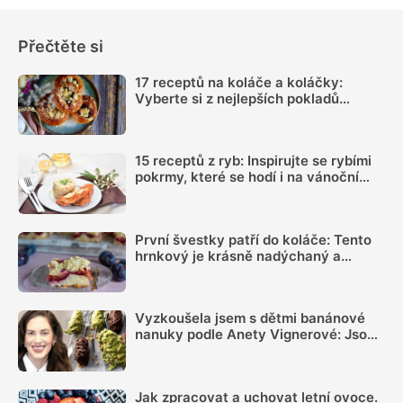
Přečtěte si
17 receptů na koláče a koláčky:
Vyberte si z nejlepších pokladů
našich babiček
15 receptů z ryb: Inspirujte se rybími
pokrmy, které se hodí i na vánoční
hostinu
První švestky patří do koláče: Tento
hrnkový je krásně nadýchaný a
chutná skoro jako kynutý
Vyzkoušela jsem s dětmi banánové
nanuky podle Anety Vignerové: Jsou
tak dobré, že do konce léta jiné dělat
nebudete
Jak zpracovat a uchovat letní ovoce.