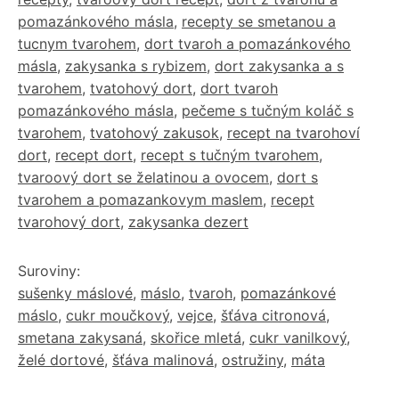
pomazánkového másla
,
recepty se smetanou a
tucnym tvarohem
,
dort tvaroh a pomazánkového
másla
,
zakysanka s rybizem
,
dort zakysanka a s
tvarohem
,
tvatohový dort
,
dort tvaroh
pomazánkového másla
,
pečeme s tučným koláč s
tvarohem
,
tvatohový zakusok
,
recept na tvarohoví
dort
,
recept dort
,
recept s tučným tvarohem
,
tvaroový dort se želatinou a ovocem
,
dort s
tvarohem a pomazankovym maslem
,
recept
tvarohový dort
,
zakysanka dezert
Suroviny:
sušenky máslové
,
máslo
,
tvaroh
,
pomazánkové
máslo
,
cukr moučkový
,
vejce
,
šťáva citronová
,
smetana zakysaná
,
skořice mletá
,
cukr vanilkový
,
želé dortové
,
šťáva malinová
,
ostružiny
,
máta