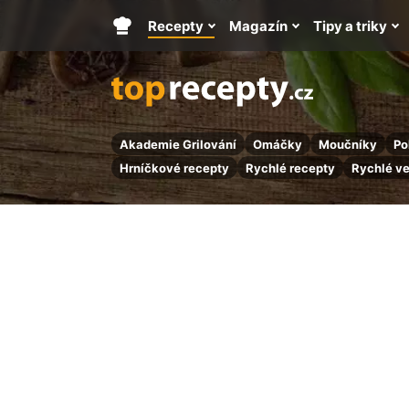
Recepty
Magazín
Tipy a triky
Hlavní
stránka
Akademie Grilování
Omáčky
Moučníky
Po
Hrníčkové recepty
Rychlé recepty
Rychlé v