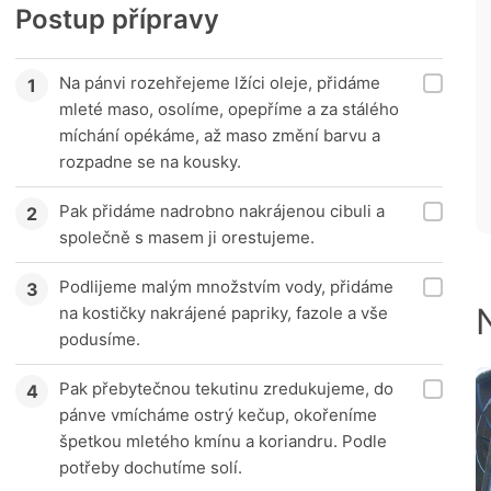
Postup přípravy
Na pánvi rozehřejeme lžíci oleje, přidáme
mleté maso, osolíme, opepříme a za stálého
míchání opékáme, až maso změní barvu a
rozpadne se na kousky.
Pak přidáme nadrobno nakrájenou cibuli a
společně s masem ji orestujeme.
Podlijeme malým množstvím vody, přidáme
na kostičky nakrájené papriky, fazole a vše
podusíme.
Pak přebytečnou tekutinu zredukujeme, do
pánve vmícháme ostrý kečup, okořeníme
špetkou mletého kmínu a koriandru. Podle
potřeby dochutíme solí.