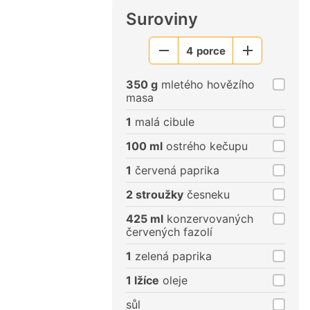
Suroviny
4
porce
Menší
Větší
porce
porce
350 g
mletého hovězího
masa
1
malá cibule
100 ml
ostrého kečupu
1
červená paprika
2 stroužky
česneku
425 ml
konzervovaných
červených fazolí
1
zelená paprika
1 lžíce
oleje
sůl