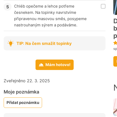
Chléb opečeme a lehce potřeme
česnekem. Na topinky navrstvíme
připravenou masovou směs, posypeme
D
nastrouhaným sýrem a podáváme.
b
p
TIP: Na čem smažit topinky
s
Mám hotovo!
Zveřejněno 22. 3. 2025
Moje poznámka
Přidat poznámku