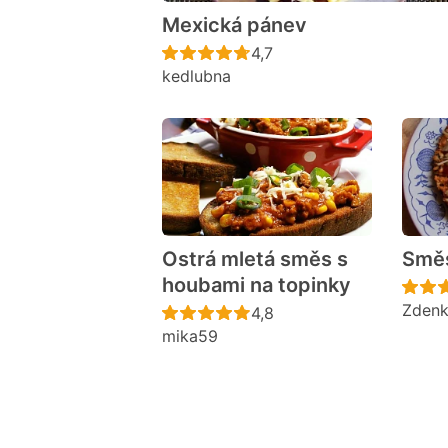
Mexická pánev
Recept ještě nebyl hodno
4,7
kedlubna
Ostrá mletá směs s
Směs
houbami na topinky
Zden
Recept ještě nebyl hodno
4,8
mika59