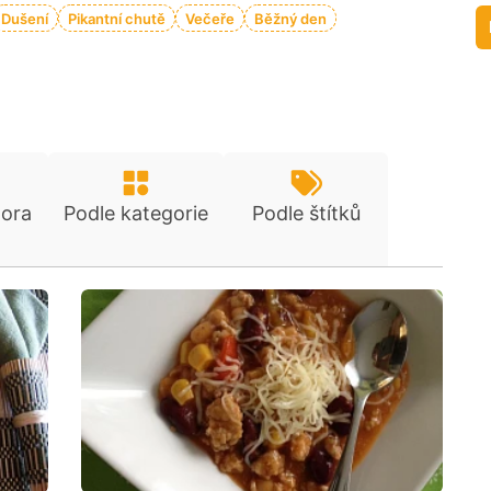
Dušení
Pikantní chutě
Večeře
Běžný den
tora
Podle kategorie
Podle štítků