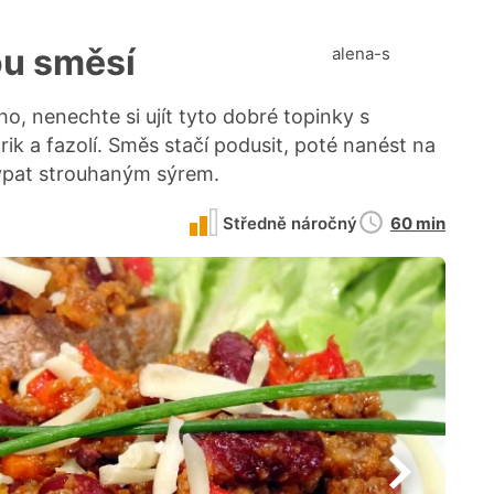
ou směsí
alena-s
o, nenechte si ujít tyto dobré topinky s
ik a fazolí. Směs stačí podusit, poté nanést na
ypat strouhaným sýrem.
Doba
Středně náročný
60 min
přípravy