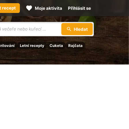
t recept
Moje aktivita
Přihlásit se
Hledat
rilování
Letní recepty
Cuketa
Rajčata