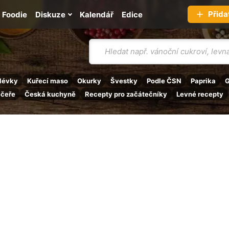
Přida
Foodie
Diskuze
Kalendář
Edice
Vyhledávání
lévky
Kuřecí maso
Okurky
Švestky
Podle ČSN
Paprika
G
ečeře
Česká kuchyně
Recepty pro začátečníky
Levné recepty