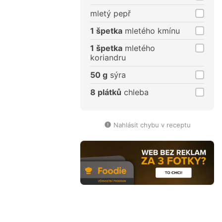
mletý pepř
1 špetka
mletého kmínu
1 špetka
mletého
koriandru
50 g
sýra
8 plátků
chleba
Nahlásit chybu v receptu