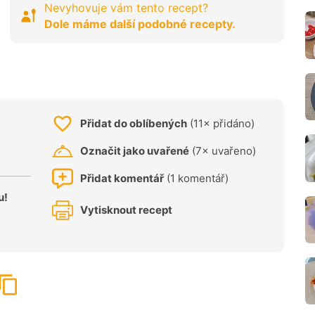
Nevyhovuje vám tento recept?
Dole máme další podobné recepty.
Přidat do oblíbených
(11× přidáno)
Označit jako uvařené
(7× uvařeno)
Přidat komentář
(1 komentář)
u!
Vytisknout recept