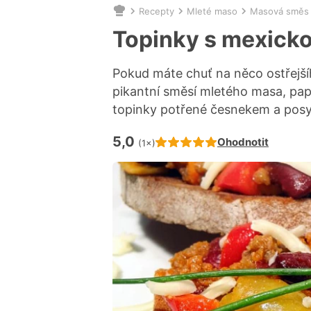
Recepty
Mleté maso
Masová směs
Nacházíte
se
Topinky s mexick
zde:
Pokud máte chuť na něco ostřejšíh
pikantní směsí mletého masa, papr
topinky potřené česnekem a pos
5,0
Hodnocení receptu je
Ohodnotit
(1×)