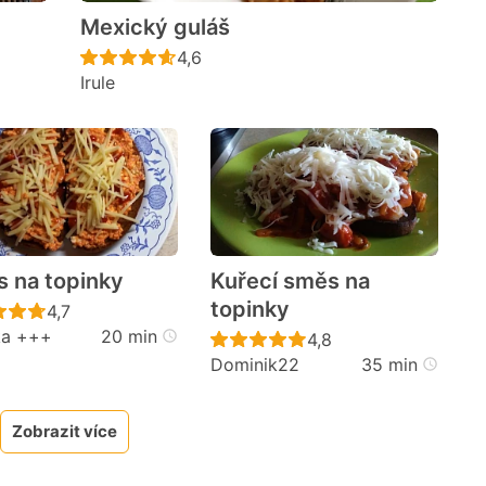
Mexický guláš
cen
Recept ještě nebyl hodnocen
4,6
Irule
 na topinky
Kuřecí směs na
topinky
Recept ještě nebyl hodnocen
4,7
ka +++
20 min
cen
Recept ještě nebyl h
4,8
Dominik22
35 min
Zobrazit více