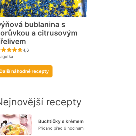
ýňová bublanina s
orůvkou a citrusovým
řelivem
Recept ještě nebyl hodnocen
4,6
pagetka
Další náhodné recepty
Nejnovější recepty
Buchtičky s krémem
Přidáno před 6 hodinami