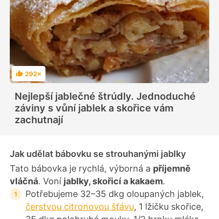
292×
H
o
d
Nejlepší jablečné štrúdly. Jednoduché
n
o
záviny s vůní jablek a skořice vám
c
e
zachutnají
n
í
Jak udělat bábovku se strouhanými jablky
Tato bábovka je rychlá, výborná a
příjemně
vláčná
. Voní
jablky, skořicí a kakaem
.
Potřebujeme 32–35 dkg oloupaných jablek,
čerstvou citronovou šťávu
, 1 lžičku skořice,