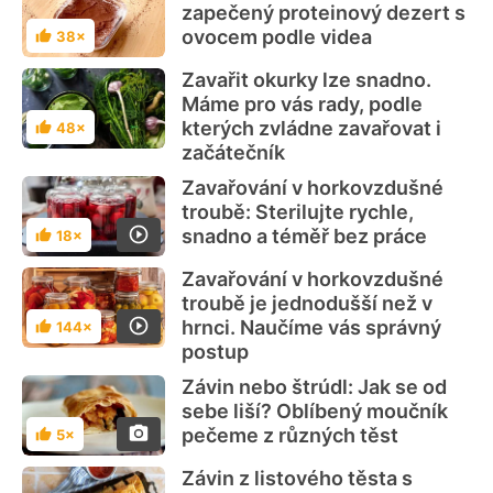
zapečený proteinový dezert s
ovocem podle videa
38×
Hodnocení
Zavařit okurky lze snadno.
Máme pro vás rady, podle
kterých zvládne zavařovat i
48×
Hodnocení
začátečník
Zavařování v horkovzdušné
troubě: Sterilujte rychle,
snadno a téměř bez práce
18×
Hodnocení
Zavařování v horkovzdušné
troubě je jednodušší než v
hrnci. Naučíme vás správný
144×
Hodnocení
postup
Závin nebo štrúdl: Jak se od
sebe liší? Oblíbený moučník
pečeme z různých těst
5×
Hodnocení
Závin z listového těsta s