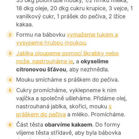
35 dkg polohrubé mouky, 1/2 hrnku mléka,
18 dkg oleje, 20 dkg cukru krupice, 3 vejce, 1
vanilkový cukr, 1 prášek do pečiva, 2 lžíce
kakaa.
Formu na bábovku
vymažeme tukem a
vysypeme hrubou moukou
.
Jablka oloupeme pomocí škrabky nebo
nože, nastrouháme je
, a
okyselíme
citronovou šťávou
, aby nezhnědla.
Mouku smícháme s práškem do pečiva.
Cukry promícháme, vyklepneme k nim
vajíčka a společně ušleháme. Přidáme olej,
nastrouhaná jablka, skořici, mouku
s
práškem do pečiva
a mléko. Promícháme.
Část těsta
obarvíme kakaem
. Do formy
vlijeme těsta střídavě, aby byla bábovka