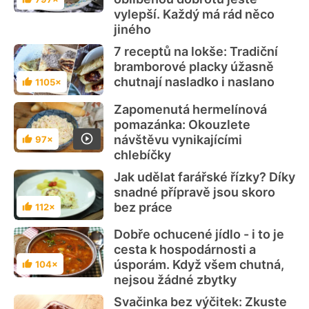
Hodnocení
vylepší. Každý má rád něco
jiného
7 receptů na lokše: Tradiční
bramborové placky úžasně
chutnají nasladko i naslano
1105×
Hodnocení
Zapomenutá hermelínová
pomazánka: Okouzlete
návštěvu vynikajícími
97×
Hodnocení
chlebíčky
Jak udělat farářské řízky? Díky
snadné přípravě jsou skoro
bez práce
112×
Hodnocení
Dobře ochucené jídlo - i to je
cesta k hospodárnosti a
úsporám. Když všem chutná,
104×
Hodnocení
nejsou žádné zbytky
Svačinka bez výčitek: Zkuste