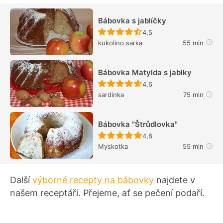
Bábovka s jablíčky
Recept ještě nebyl hodn
4,5
kukolino.sarka
55 min
Bábovka Matylda s jablky
Recept ještě nebyl hodn
4,6
sardinka
75 min
Bábovka "Štrůdlovka"
Recept ještě nebyl hodn
4,8
Myskotka
55 min
Další
výborné recepty na bábovky
najdete v
našem receptáři. Přejeme, ať se pečení podaří.