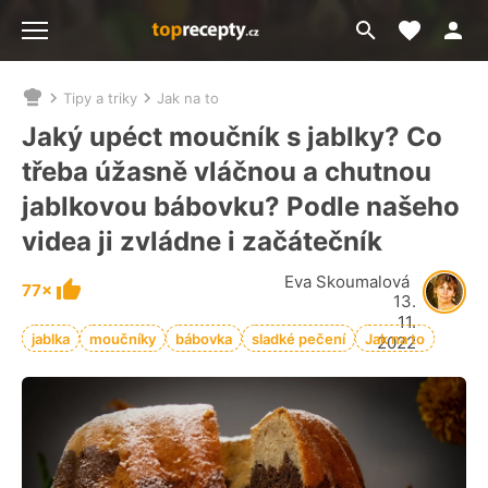
Moje akt
Přejít
Menu
na
vyhledávání
Tipy a triky
Jak na to
Nacházíte
se
Jaký upéct moučník s jablky? Co
zde:
třeba úžasně vláčnou a chutnou
jablkovou bábovku? Podle našeho
videa ji zvládne i začátečník
Eva Skoumalová
77×
13.
11.
jablka
moučníky
bábovka
sladké pečení
Jak na to
2022