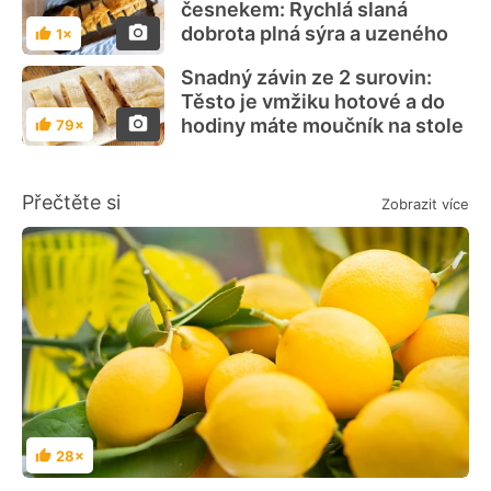
česnekem: Rychlá slaná
dobrota plná sýra a uzeného
1×
Hodnocení
Snadný závin ze 2 surovin:
Těsto je vmžiku hotové a do
hodiny máte moučník na stole
79×
Hodnocení
Přečtěte si
Zobrazit více
28×
Hodnocení