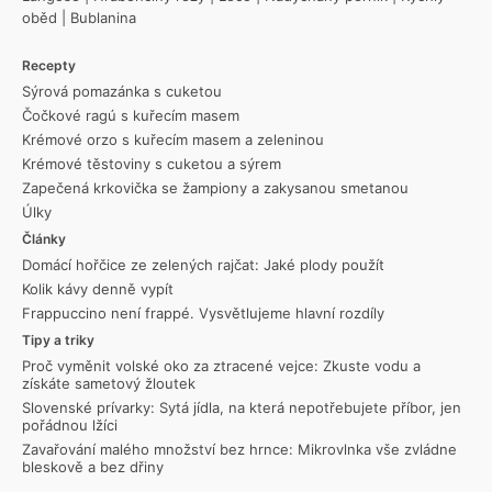
oběd
|
Bublanina
Recepty
Sýrová pomazánka s cuketou
Čočkové ragú s kuřecím masem
Krémové orzo s kuřecím masem a zeleninou
Krémové těstoviny s cuketou a sýrem
Zapečená krkovička se žampiony a zakysanou smetanou
Úlky
Články
Domácí hořčice ze zelených rajčat: Jaké plody použít
Kolik kávy denně vypít
Frappuccino není frappé. Vysvětlujeme hlavní rozdíly
Tipy a triky
Proč vyměnit volské oko za ztracené vejce: Zkuste vodu a
získáte sametový žloutek
Slovenské prívarky: Sytá jídla, na která nepotřebujete příbor, jen
pořádnou lžíci
Zavařování malého množství bez hrnce: Mikrovlnka vše zvládne
bleskově a bez dřiny