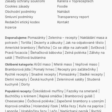
Zásady ochrany soukromí
Kariéra v Topreceptech
Cookies zásady
Foodie
Obchodní podmínky
Nahlásit
Smluvní podmínky
Transparency report
Redakční etický kodex
Kontakt
Inzerce
Pomazánky
|
Zelenina – recepty
|
Nakládání masa a
Doporučujeme:
potravin
|
Tortilla
|
Dezerty a zákusky
|
Jak na odpalované těsto
|
Americké brambory
|
Řeřicha
|
Co se děje na zahradě
|
Svíčková
|
Pravá focaccia
|
Šlehačková bábovka
|
Zelná polévka
|
Zálivky na
salát
|
Třešňová bublanina
Krůtí maso
|
Mleté maso
|
Vepřové maso
|
Oblíbené kategorie:
Bramborová jídla
|
Pomalý hrnec
|
Recepty pro začátečníky
|
Rychlé recepty
|
Snadné recepty
|
Pomazánky
|
Sladké recepty
|
Dietní recepty
|
Česká kuchyně
|
Zeleninové saláty
|
Studená
kuchyně
|
Dorty
Čokoládové muffiny
|
Fazolky na smetaně
|
Populární recepty:
Buchtičky s krémem
|
Rajská omáčka
|
Bramborový guláš
|
Cheesecake
|
Čočková polévka
|
Zapečené brambory s uzeným
|
Koprová omáčka
|
Holandský řízek
|
Míša řezy
|
Kuře na paprice
|
Langoše
|
Hraběnčiny řezy
|
Lečo
|
Nadýchaný perník
|
Rychlý