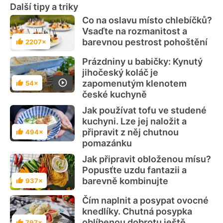
Další tipy a triky
Co na oslavu místo chlebíčků?
Vsaďte na rozmanitost a
barevnou pestrost pohoštění
2207×
Hodnocení
Prázdniny u babičky: Kynutý
jihočeský koláč je
zapomenutým klenotem
54×
Hodnocení
české kuchyně
Jak používat tofu ve studené
kuchyni. Lze jej naložit a
připravit z něj chutnou
494×
Hodnocení
pomazánku
Jak připravit obloženou mísu?
Popusťte uzdu fantazii a
barevně kombinujte
937×
Hodnocení
Čím naplnit a posypat ovocné
knedlíky. Chutná posypka
oblíbenou dobrotu ještě
797×