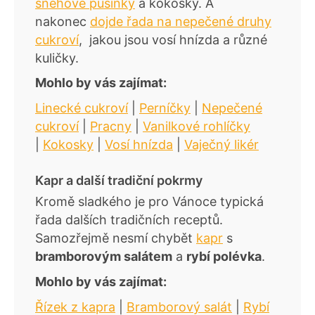
sněhové pusinky
a kokosky. A
nakonec
dojde řada na nepečené druhy
cukroví
, jakou jsou vosí hnízda a různé
kuličky.
Mohlo by vás zajímat:
Linecké cukroví
|
Perníčky
|
Nepečené
cukroví
|
Pracny
|
Vanilkové rohlíčky
|
Kokosky
|
Vosí hnízda
|
Vaječný likér
Kapr a další tradiční pokrmy
Kromě sladkého je pro Vánoce typická
řada dalších tradičních receptů.
Samozřejmě nesmí chybět
kapr
s
bramborovým salátem
a
rybí polévka
.
Mohlo by vás zajímat:
Řízek z kapra
|
Bramborový salát
|
Rybí