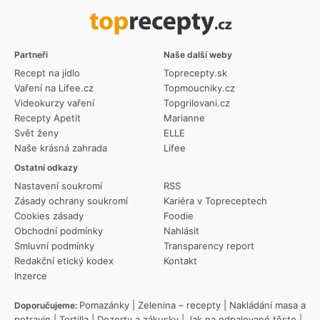
Partneři
Naše další weby
Recept na jídlo
Toprecepty.sk
Vaření na Lifee.cz
Topmoucniky.cz
Videokurzy vaření
Topgrilovani.cz
Recepty Apetit
Marianne
Svět ženy
ELLE
Naše krásná zahrada
Lifee
Ostatní odkazy
Nastavení soukromí
RSS
Zásady ochrany soukromí
Kariéra v Topreceptech
Cookies zásady
Foodie
Obchodní podmínky
Nahlásit
Smluvní podmínky
Transparency report
Redakční etický kodex
Kontakt
Inzerce
Pomazánky
|
Zelenina – recepty
|
Nakládání masa a
Doporučujeme:
potravin
|
Tortilla
|
Dezerty a zákusky
|
Jak na odpalované těsto
|