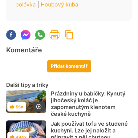
polévka
|
Houbový kuba
Komentáře
Přidat komentář
Další tipy a triky
Prázdniny u babičky: Kynutý
jihočeský koláč je
zapomenutým klenotem
55×
Hodnocení
české kuchyně
Jak používat tofu ve studené
kuchyni. Lze jej naložit a
připravit z něj chutnou
494×