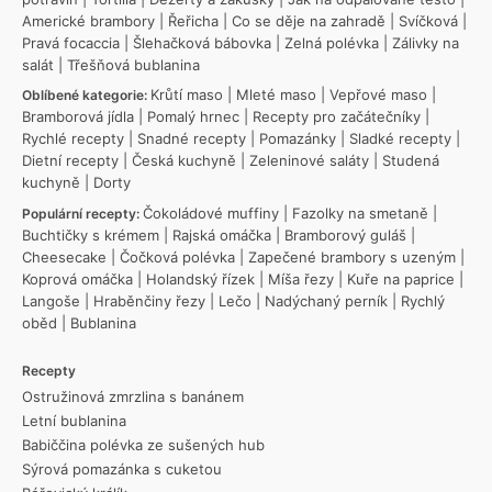
Americké brambory
|
Řeřicha
|
Co se děje na zahradě
|
Svíčková
|
Pravá focaccia
|
Šlehačková bábovka
|
Zelná polévka
|
Zálivky na
salát
|
Třešňová bublanina
Krůtí maso
|
Mleté maso
|
Vepřové maso
|
Oblíbené kategorie:
Bramborová jídla
|
Pomalý hrnec
|
Recepty pro začátečníky
|
Rychlé recepty
|
Snadné recepty
|
Pomazánky
|
Sladké recepty
|
Dietní recepty
|
Česká kuchyně
|
Zeleninové saláty
|
Studená
kuchyně
|
Dorty
Čokoládové muffiny
|
Fazolky na smetaně
|
Populární recepty:
Buchtičky s krémem
|
Rajská omáčka
|
Bramborový guláš
|
Cheesecake
|
Čočková polévka
|
Zapečené brambory s uzeným
|
Koprová omáčka
|
Holandský řízek
|
Míša řezy
|
Kuře na paprice
|
Langoše
|
Hraběnčiny řezy
|
Lečo
|
Nadýchaný perník
|
Rychlý
oběd
|
Bublanina
Recepty
Ostružinová zmrzlina s banánem
Letní bublanina
Babiččina polévka ze sušených hub
Sýrová pomazánka s cuketou