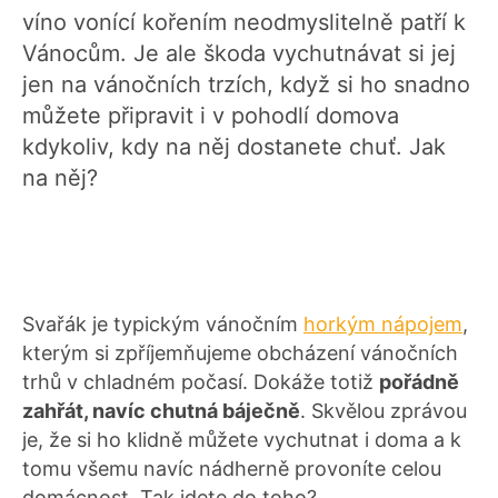
víno vonící kořením neodmyslitelně patří k
Vánocům. Je ale škoda vychutnávat si jej
jen na vánočních trzích, když si ho snadno
můžete připravit i v pohodlí domova
kdykoliv, kdy na něj dostanete chuť. Jak
na něj?
Svařák je typickým vánočním
horkým nápojem
,
kterým si zpříjemňujeme obcházení vánočních
trhů v chladném počasí. Dokáže totiž
pořádně
zahřát, navíc chutná báječně
. Skvělou zprávou
je, že si ho klidně můžete vychutnat i doma a k
tomu všemu navíc nádherně provoníte celou
domácnost. Tak jdete do toho?