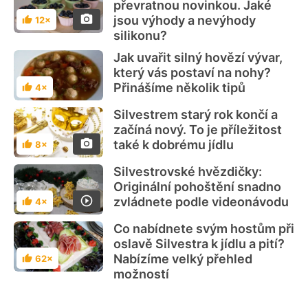
převratnou novinkou. Jaké
jsou výhody a nevýhody
12×
Hodnocení
silikonu?
Jak uvařit silný hovězí vývar,
který vás postaví na nohy?
Přinášíme několik tipů
4×
Hodnocení
Silvestrem starý rok končí a
začíná nový. To je příležitost
také k dobrému jídlu
8×
Hodnocení
Silvestrovské hvězdičky:
Originální pohoštění snadno
zvládnete podle videonávodu
4×
Hodnocení
Co nabídnete svým hostům při
oslavě Silvestra k jídlu a pití?
Nabízíme velký přehled
62×
Hodnocení
možností