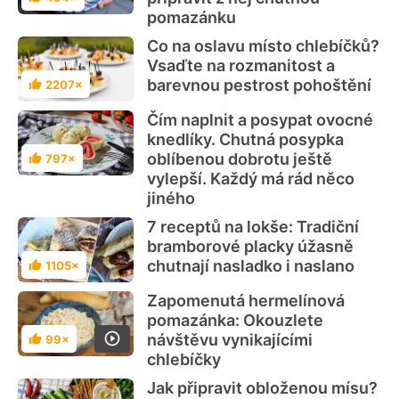
Hodnocení
pomazánku
Co na oslavu místo chlebíčků?
Vsaďte na rozmanitost a
barevnou pestrost pohoštění
2207×
Hodnocení
Čím naplnit a posypat ovocné
knedlíky. Chutná posypka
oblíbenou dobrotu ještě
797×
Hodnocení
vylepší. Každý má rád něco
jiného
7 receptů na lokše: Tradiční
bramborové placky úžasně
chutnají nasladko i naslano
1105×
Hodnocení
Zapomenutá hermelínová
pomazánka: Okouzlete
návštěvu vynikajícími
99×
Hodnocení
chlebíčky
Jak připravit obloženou mísu?