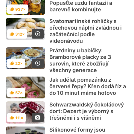
Popusťte uzdu fantazii a
barevně kombinujte
937×
Hodnocení
Svatomartinské rohlíčky s
ořechovou náplní zvládnou i
začátečníci podle
312×
Hodnocení
videonávodu
Prázdniny u babičky:
Bramborové placky ze 3
surovin, které zbožňují
22×
Hodnocení
všechny generace
Jak udělat pomazánku z
červené řepy? Křen dodá říz a
do 10 minut máme hotovo
57×
Hodnocení
Schwarzwaldský čokoládový
dort: Dezert je výborný s
třešněmi i s višněmi
111×
Hodnocení
Silikonové formy jsou