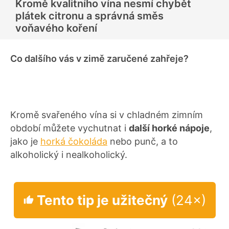
Kromě kvalitního vína nesmí chybět
plátek citronu a správná směs
voňavého koření
Co dalšího vás v zimě zaručené zahřeje?
Kromě svařeného vína si v chladném zimním
období můžete vychutnat i
další horké nápoje
,
jako je
horká čokoláda
nebo punč, a to
alkoholický i nealkoholický.
Tento tip je užitečný
(24×)