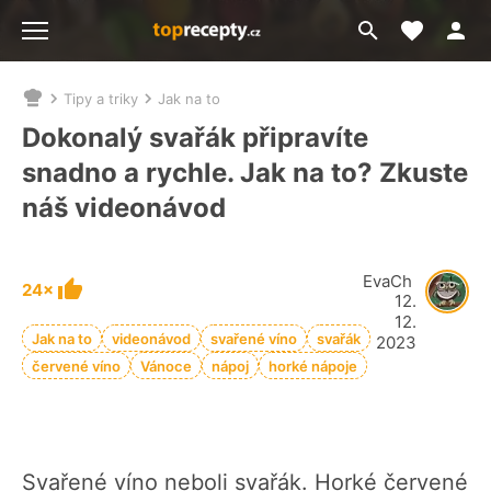
Moje akt
Přejít
Menu
na
vyhledávání
Tipy a triky
Jak na to
Nacházíte
se
Dokonalý svařák připravíte
zde:
snadno a rychle. Jak na to? Zkuste
náš videonávod
EvaCh
24×
12.
12.
Jak na to
videonávod
svařené víno
svařák
2023
červené víno
Vánoce
nápoj
horké nápoje
Svařené víno neboli svařák. Horké červené