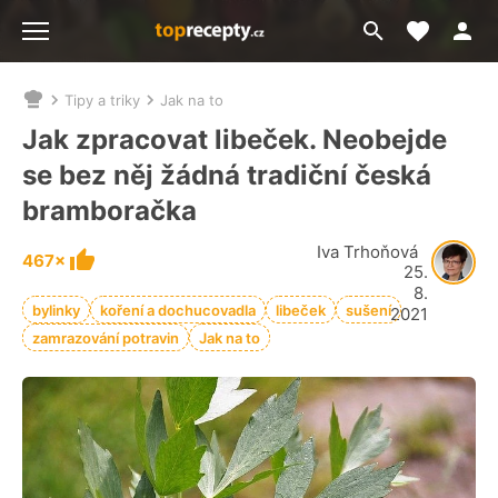
Moje akt
Přejít
Menu
na
vyhledávání
Tipy a triky
Jak na to
Nacházíte
se
Jak zpracovat libeček. Neobejde
zde:
se bez něj žádná tradiční česká
bramboračka
Iva Trhoňová
467×
25.
8.
bylinky
koření a dochucovadla
libeček
sušení
2021
zamrazování potravin
Jak na to