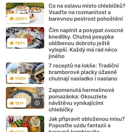
Co na oslavu místo chlebíčků?
Vsaďte na rozmanitost a
barevnou pestrost pohoštění
2207×
Hodnocení
Čím naplnit a posypat ovocné
knedlíky. Chutná posypka
oblíbenou dobrotu ještě
797×
Hodnocení
vylepší. Každý má rád něco
jiného
7 receptů na lokše: Tradiční
bramborové placky úžasně
chutnají nasladko i naslano
1105×
Hodnocení
Zapomenutá hermelínová
pomazánka: Okouzlete
návštěvu vynikajícími
101×
Hodnocení
chlebíčky
Jak připravit obloženou mísu?
Popusťte uzdu fantazii a
barevně kombinujte
937×