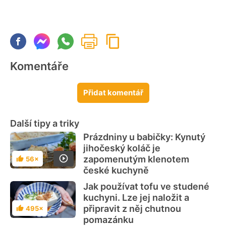
Komentáře
Přidat komentář
Další tipy a triky
Prázdniny u babičky: Kynutý
jihočeský koláč je
zapomenutým klenotem
56×
Hodnocení
české kuchyně
Jak používat tofu ve studené
kuchyni. Lze jej naložit a
připravit z něj chutnou
495×
Hodnocení
pomazánku