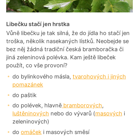
Libečku stačí jen hrstka
Vůně libečku je tak silná, že do jídla ho stačí jen
troška, několik nasekaných lístků. Neobejde se
bez něj žádná tradiční česká bramboračka či
jiná zeleninová polévka. Kam ještě libeček
použít, co vše provoní?
do bylinkového másla,
tvarohových i jiných
pomazánek
do paštik
do polévek, hlavně
bramborových
,
luštěninových
nebo do vývarů (
masových
i
zeleninových)
do
omáček
i masových směsí