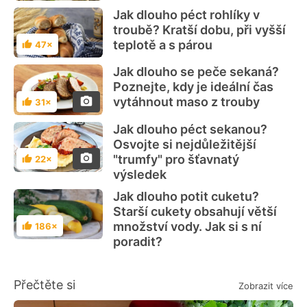
Jak dlouho péct rohlíky v
troubě? Kratší dobu, při vyšší
teplotě a s párou
47×
Hodnocení
Jak dlouho se peče sekaná?
Poznejte, kdy je ideální čas
vytáhnout maso z trouby
31×
Hodnocení
Jak dlouho péct sekanou?
Osvojte si nejdůležitější
"trumfy" pro šťavnatý
22×
Hodnocení
výsledek
Jak dlouho potit cuketu?
Starší cukety obsahují větší
množství vody. Jak si s ní
186×
Hodnocení
poradit?
Přečtěte si
Zobrazit více