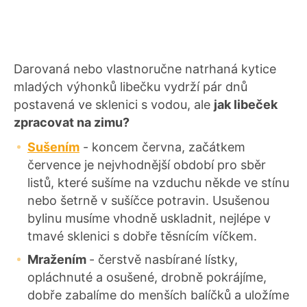
Darovaná nebo vlastnoručne natrhaná kytice
mladých výhonků libečku vydrží pár dnů
postavená ve sklenici s vodou, ale
j
ak libeček
zpracovat na zimu?
Sušením
- koncem června, začátkem
července je nejvhodnější období pro sběr
listů, které sušíme na vzduchu někde ve stínu
nebo šetrně v sušíčce potravin. Usušenou
bylinu musíme vhodně uskladnit, nejlépe v
tmavé sklenici s dobře těsnícím víčkem.
Mražením
- čerstvě nasbírané lístky,
opláchnuté a osušené, drobně pokrájíme,
dobře zabalíme do menších balíčků a uložíme