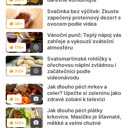
Hodnocení
Svačinka bez výčitek: Zkuste
zapečený proteinový dezert s
ovocem podle videa
38×
Hodnocení
Vánoční punč: Teplý nápoj vás
zahřeje a vykouzlí sváteční
atmosféru
179×
Hodnocení
Svatomartinské rohlíčky s
ořechovou náplní zvládnou i
začátečníci podle
312×
Hodnocení
videonávodu
Jak dlouho péct mrkev a
celer? Upečte si zeleninu jako
zdravé zobání k televizi
2×
Hodnocení
Jak dlouho péct plátky
krkovice. Masíčko je šťavnaté,
měkké a velmi chutné
142×
Hodnocení