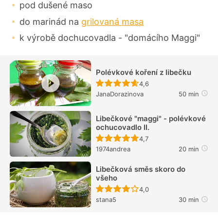
pod dušené maso
do marinád na
grilovaná masa
k výrobě dochucovadla - "domácího Maggi"
Polévkové koření z libečku
Recept ještě nebyl hodn
4,6
JanaDorazinova
50 min
Libečkové "maggi" - polévkové
ochucovadlo II.
Recept ještě nebyl hodn
4,7
1974andrea
20 min
Libečková směs skoro do
všeho
Recept ještě nebyl hodn
4,0
stana5
30 min