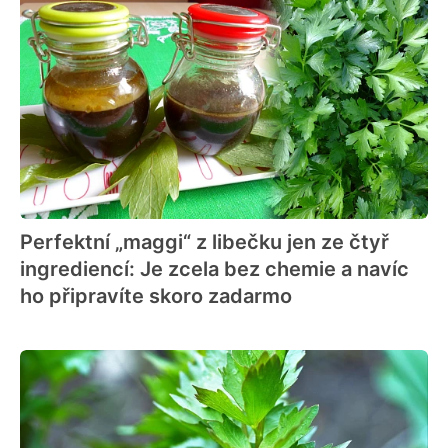
Perfektní „maggi“ z libečku jen ze čtyř
ingrediencí: Je zcela bez chemie a navíc
ho připravíte skoro zadarmo