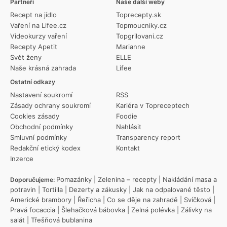
Partneři
Naše další weby
Recept na jídlo
Toprecepty.sk
Vaření na Lifee.cz
Topmoucniky.cz
Videokurzy vaření
Topgrilovani.cz
Recepty Apetit
Marianne
Svět ženy
ELLE
Naše krásná zahrada
Lifee
Ostatní odkazy
Nastavení soukromí
RSS
Zásady ochrany soukromí
Kariéra v Topreceptech
Cookies zásady
Foodie
Obchodní podmínky
Nahlásit
Smluvní podmínky
Transparency report
Redakční etický kodex
Kontakt
Inzerce
Pomazánky
|
Zelenina – recepty
|
Nakládání masa a
Doporučujeme:
potravin
|
Tortilla
|
Dezerty a zákusky
|
Jak na odpalované těsto
|
Americké brambory
|
Řeřicha
|
Co se děje na zahradě
|
Svíčková
|
Pravá focaccia
|
Šlehačková bábovka
|
Zelná polévka
|
Zálivky na
salát
|
Třešňová bublanina