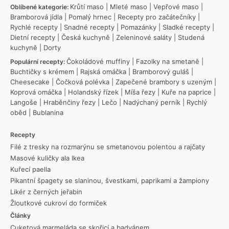
Krůtí maso
|
Mleté maso
|
Vepřové maso
|
Oblíbené kategorie:
Bramborová jídla
|
Pomalý hrnec
|
Recepty pro začátečníky
|
Rychlé recepty
|
Snadné recepty
|
Pomazánky
|
Sladké recepty
|
Dietní recepty
|
Česká kuchyně
|
Zeleninové saláty
|
Studená
kuchyně
|
Dorty
Čokoládové muffiny
|
Fazolky na smetaně
|
Populární recepty:
Buchtičky s krémem
|
Rajská omáčka
|
Bramborový guláš
|
Cheesecake
|
Čočková polévka
|
Zapečené brambory s uzeným
|
Koprová omáčka
|
Holandský řízek
|
Míša řezy
|
Kuře na paprice
|
Langoše
|
Hraběnčiny řezy
|
Lečo
|
Nadýchaný perník
|
Rychlý
oběd
|
Bublanina
Recepty
Filé z tresky na rozmarýnu se smetanovou polentou a rajčaty
Masové kuličky ala Ikea
Kuřecí paella
Pikantní špagety se slaninou, švestkami, paprikami a žampiony
Likér z černých jeřabin
Žloutkové cukroví do formiček
Články
Cuketová marmeláda se skořicí a badyánem