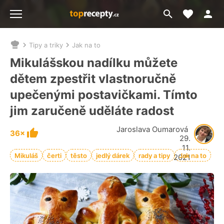
Moje akt
Přejít
Menu
na
vyhledávání
Tipy a triky
Jak na to
Nacházíte
se
Mikulášskou nadílku můžete
zde:
dětem zpestřit vlastnoručně
upečenými postavičkami. Tímto
jim zaručeně uděláte radost
Jaroslava Oumarová
36×
29.
11.
Mikuláš
čerti
těsto
jedlý dárek
rady a tipy
Jak na to
2021