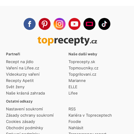
Partneři
Naše další weby
Recept na jídlo
Toprecepty.sk
Vaření na Lifee.cz
Topmoucniky.cz
Videokurzy vaření
Topgrilovani.cz
Recepty Apetit
Marianne
Svět ženy
ELLE
Naše krásná zahrada
Lifee
Ostatní odkazy
Nastavení soukromí
RSS
Zásady ochrany soukromí
Kariéra v Topreceptech
Cookies zásady
Foodie
Obchodní podmínky
Nahlásit
Smluvní podmínky
Transparency report