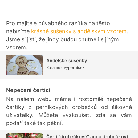
Pro majitele půvabného razítka na těsto
nabízíme
krásné sušenky s andělským vzorem
.
Jsme si jisti, že jindy budou chutné i s jiným
vzorem.
Andělské sušenky
Karamelovypernicek
Nepečení čertíci
Na našem webu máme i roztomilé nepečené
čertíky z perníkových drobečků od šikovné
uživatelky. Můžete vyzkoušet, zda se vám
podaří také tak pěkní.
Čertí "drobečkové" aneb drobečkoví