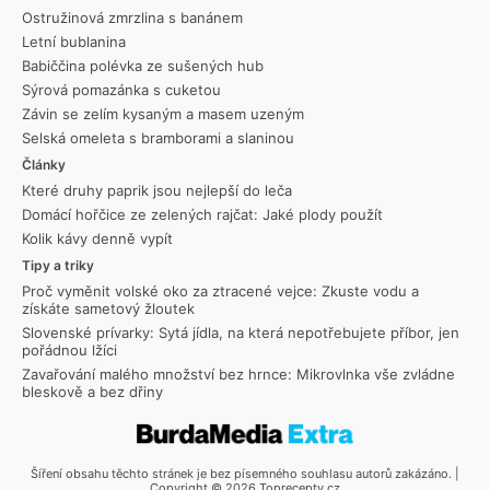
Ostružinová zmrzlina s banánem
Letní bublanina
Babiččina polévka ze sušených hub
Sýrová pomazánka s cuketou
Závin se zelím kysaným a masem uzeným
Selská omeleta s bramborami a slaninou
Články
Které druhy paprik jsou nejlepší do leča
Domácí hořčice ze zelených rajčat: Jaké plody použít
Kolik kávy denně vypít
Tipy a triky
Proč vyměnit volské oko za ztracené vejce: Zkuste vodu a
získáte sametový žloutek
Slovenské prívarky: Sytá jídla, na která nepotřebujete příbor, jen
pořádnou lžíci
Zavařování malého množství bez hrnce: Mikrovlnka vše zvládne
bleskově a bez dřiny
Šíření obsahu těchto stránek je bez písemného souhlasu autorů zakázáno. |
Copyright © 2026 Toprecepty.cz