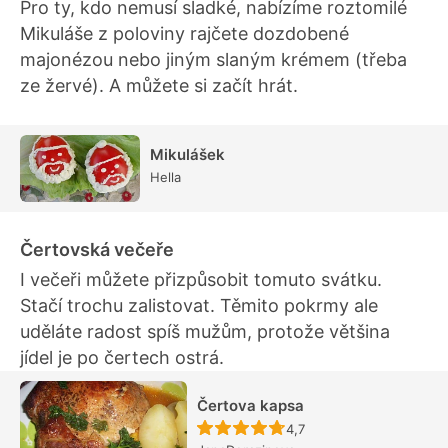
Pro ty, kdo nemusí sladké, nabízíme roztomilé
Mikuláše z poloviny rajčete dozdobené
majonézou nebo jiným slaným krémem (třeba
ze žervé). A můžete si začít hrát.
Mikulášek
Hella
Čertovská večeře
I večeři můžete přizpůsobit tomuto svátku.
Stačí trochu zalistovat. Těmito pokrmy ale
uděláte radost spíš mužům, protože většina
jídel je po čertech ostrá.
Čertova kapsa
Recept ještě nebyl hodn
4,7