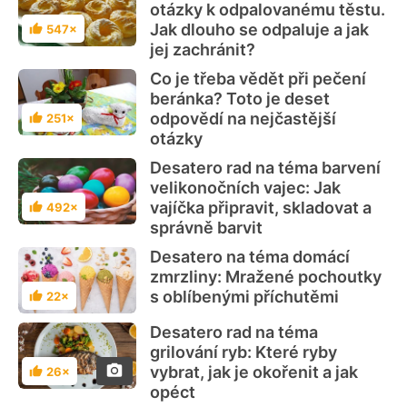
otázky k odpalovanému těstu.
Jak dlouho se odpaluje a jak
547×
Hodnocení
jej zachránit?
Co je třeba vědět při pečení
beránka? Toto je deset
odpovědí na nejčastější
251×
Hodnocení
otázky
Desatero rad na téma barvení
velikonočních vajec: Jak
vajíčka připravit, skladovat a
492×
Hodnocení
správně barvit
Desatero na téma domácí
zmrzliny: Mražené pochoutky
s oblíbenými příchutěmi
22×
Hodnocení
Desatero rad na téma
grilování ryb: Které ryby
vybrat, jak je okořenit a jak
26×
Hodnocení
opéct