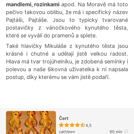
mandlemi, rozinkami
apod. Na Moravě má toto
pečivo takovou oblibu, že má i specifický název
Pajtáši, Pajtáše. Jsou to typicky tvarované
postavičky z vánočkového kynutého těsta,
které se vyválí do pramenů a splete.
Také hlavičky Mikuláše z kynutého těsta jsou
krásné i chutné a udělají jistě velkou radost.
Hlava má tvar trojúhelníku, je zdobená semínky i
polevou a naše šikovná uživatelka k ní napsala
postup, díky kterému se vám jistě podaří.
Čert
Recept ještě nebyl hodn
4,5
cathleen
60 min