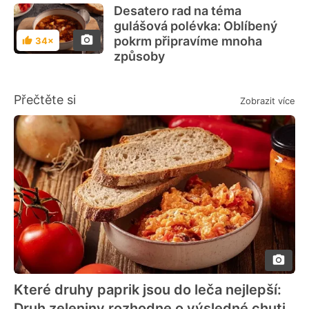
Desatero rad na téma
gulášová polévka: Oblíbený
pokrm připravíme mnoha
34×
Hodnocení
způsoby
Přečtěte si
Zobrazit více
Které druhy paprik jsou do leča nejlepší:
Druh zeleniny rozhodne o výsledné chuti