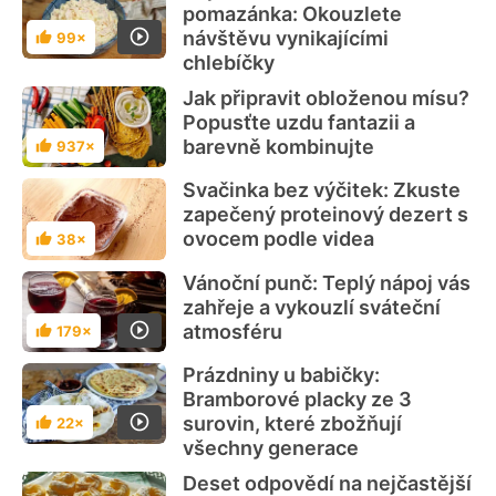
pomazánka: Okouzlete
návštěvu vynikajícími
99×
Hodnocení
chlebíčky
Jak připravit obloženou mísu?
Popusťte uzdu fantazii a
barevně kombinujte
937×
Hodnocení
Svačinka bez výčitek: Zkuste
zapečený proteinový dezert s
ovocem podle videa
38×
Hodnocení
Vánoční punč: Teplý nápoj vás
zahřeje a vykouzlí sváteční
atmosféru
179×
Hodnocení
Prázdniny u babičky:
Bramborové placky ze 3
surovin, které zbožňují
22×
Hodnocení
všechny generace
Deset odpovědí na nejčastější