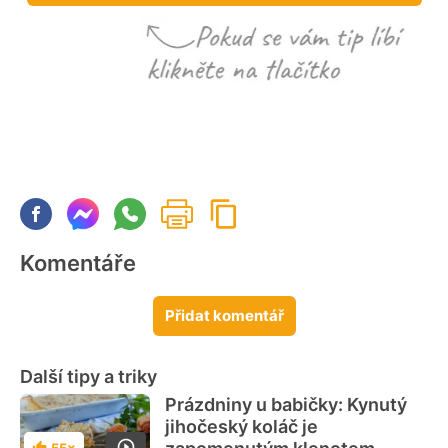
Komentáře
Přidat komentář
Další tipy a triky
Prázdniny u babičky: Kynutý
jihočeský koláč je