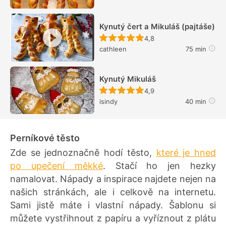
Kynutý čert a Mikuláš (pajtáše)
Recept ještě nebyl hodn
4,8
cathleen
75 min
Kynutý Mikuláš
Recept ještě nebyl hodn
4,9
isindy
40 min
Perníkové těsto
Zde se jednoznačně hodí těsto,
které je hned
po upečení měkké
. Stačí ho jen hezky
namalovat. Nápady a inspirace najdete nejen na
našich stránkách, ale i celkově na internetu.
Sami jistě máte i vlastní nápady. Šablonu si
můžete vystřihnout z papíru a vyříznout z plátu