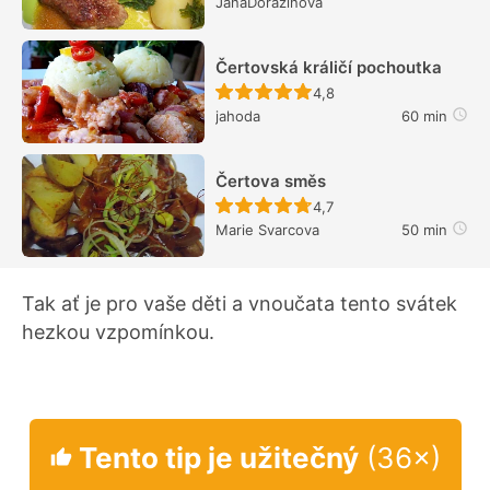
JanaDorazinova
Čertovská králičí pochoutka
Recept ještě nebyl hodn
4,8
jahoda
60 min
Čertova směs
Recept ještě nebyl hodn
4,7
Marie Svarcova
50 min
Tak ať je pro vaše děti a vnoučata tento svátek
hezkou vzpomínkou.
Tento tip je užitečný
(36×)