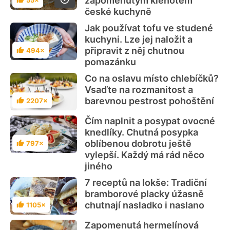
zapomenutým klenotem
55×
Hodnocení
české kuchyně
Jak používat tofu ve studené
kuchyni. Lze jej naložit a
připravit z něj chutnou
494×
Hodnocení
pomazánku
Co na oslavu místo chlebíčků?
Vsaďte na rozmanitost a
barevnou pestrost pohoštění
2207×
Hodnocení
Čím naplnit a posypat ovocné
knedlíky. Chutná posypka
oblíbenou dobrotu ještě
797×
Hodnocení
vylepší. Každý má rád něco
jiného
7 receptů na lokše: Tradiční
bramborové placky úžasně
chutnají nasladko i naslano
1105×
Hodnocení
Zapomenutá hermelínová