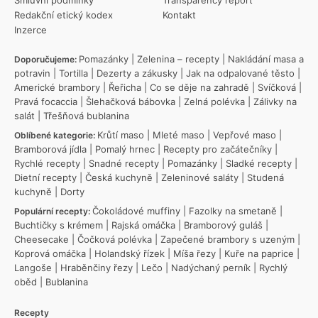
Redakční etický kodex
Kontakt
Inzerce
Pomazánky
|
Zelenina – recepty
|
Nakládání masa a
Doporučujeme:
potravin
|
Tortilla
|
Dezerty a zákusky
|
Jak na odpalované těsto
|
Americké brambory
|
Řeřicha
|
Co se děje na zahradě
|
Svíčková
|
Pravá focaccia
|
Šlehačková bábovka
|
Zelná polévka
|
Zálivky na
salát
|
Třešňová bublanina
Krůtí maso
|
Mleté maso
|
Vepřové maso
|
Oblíbené kategorie:
Bramborová jídla
|
Pomalý hrnec
|
Recepty pro začátečníky
|
Rychlé recepty
|
Snadné recepty
|
Pomazánky
|
Sladké recepty
|
Dietní recepty
|
Česká kuchyně
|
Zeleninové saláty
|
Studená
kuchyně
|
Dorty
Čokoládové muffiny
|
Fazolky na smetaně
|
Populární recepty:
Buchtičky s krémem
|
Rajská omáčka
|
Bramborový guláš
|
Cheesecake
|
Čočková polévka
|
Zapečené brambory s uzeným
|
Koprová omáčka
|
Holandský řízek
|
Míša řezy
|
Kuře na paprice
|
Langoše
|
Hraběnčiny řezy
|
Lečo
|
Nadýchaný perník
|
Rychlý
oběd
|
Bublanina
Recepty