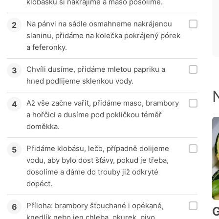
klobásku si nakrájíme a maso posolíme.
Na pánvi na sádle osmahneme nakrájenou
slaninu, přidáme na kolečka pokrájený pórek
a feferonky.
Chvíli dusíme, přidáme mletou papriku a
hned podlijeme sklenkou vody.
Až vše začne vařit, přidáme maso, brambory
a hořčici a dusíme pod pokličkou téměř
doměkka.
Přidáme klobásu, lečo, případně dolijeme
vodu, aby bylo dost šťávy, pokud je třeba,
dosolíme a dáme do trouby již odkryté
dopéct.
Příloha: brambory šťouchané i opékané,
G
knedlík nebo jen chleba, okurek, pivo.