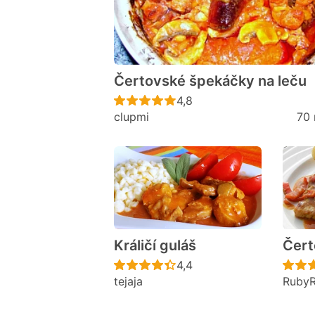
Čertovské špekáčky na leču
Recept ještě nebyl hodno
4,8
clupmi
70 
Králičí guláš
Čert
Recept ještě nebyl hodno
4,4
tejaja
Ruby