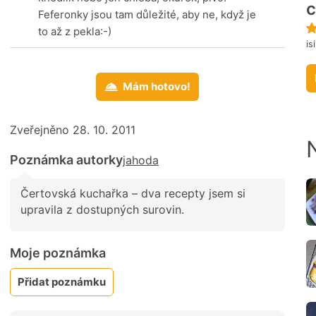
c
Feferonky jsou tam důležité, aby ne, když je
to až z pekla:-)
is
Mám hotovo!
Zveřejněno 28. 10. 2011
Poznámka autorky
jahoda
Čertovská kuchařka – dva recepty jsem si
upravila z dostupných surovin.
Moje poznámka
Přidat poznámku