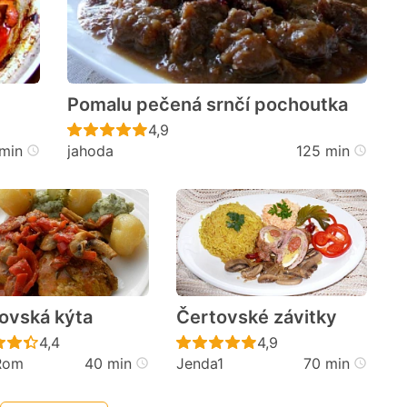
Pomalu pečená srnčí pochoutka
cen
Recept ještě nebyl hodnocen
4,9
min
jahoda
125 min
ovská kýta
Čertovské závitky
cen
Recept ještě nebyl hodnocen
Recept ještě nebyl h
4,4
4,9
Rom
40 min
Jenda1
70 min