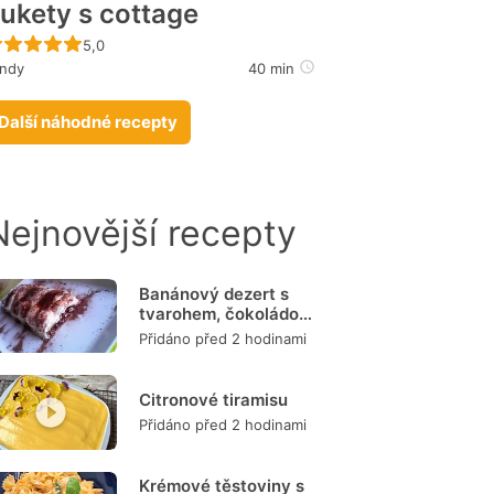
ukety s cottage
Recept ještě nebyl hodnocen
5,0
indy
40 min
Další náhodné recepty
Nejnovější recepty
Banánový dezert s
tvarohem, čokoládou
a burizony
Přidáno před 2 hodinami
Citronové tiramisu
Přidáno před 2 hodinami
Krémové těstoviny s