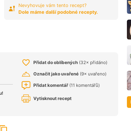
Nevyhovuje vám tento recept?
Dole máme další podobné recepty.
Přidat do oblíbených
(32× přidáno)
Označit jako uvařené
(9× uvařeno)
Přidat komentář
(11 komentářů)
u!
Vytisknout recept