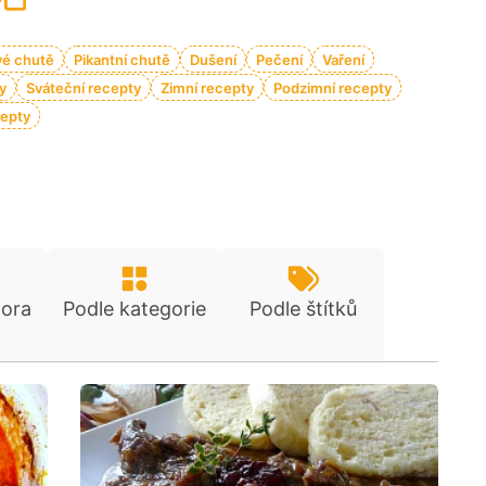
vé chutě
Pikantní chutě
Dušení
Pečení
Vaření
y
Sváteční recepty
Zimní recepty
Podzimní recepty
epty
tora
Podle kategorie
Podle štítků