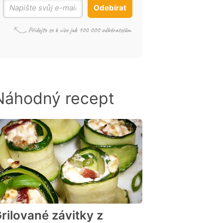
Odebírat
Náhodný recept
rilované závitky z