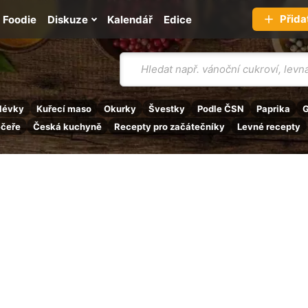
Přida
Foodie
Diskuze
Kalendář
Edice
Vyhledávání
lévky
Kuřecí maso
Okurky
Švestky
Podle ČSN
Paprika
G
ečeře
Česká kuchyně
Recepty pro začátečníky
Levné recepty