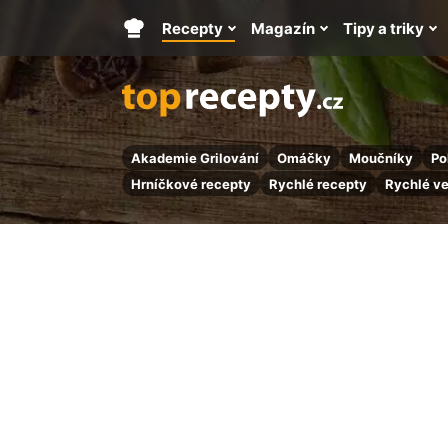
Recepty
Magazín
Tipy a triky
Hlavní
stránka
Akademie Grilování
Omáčky
Moučníky
Po
Hrníčkové recepty
Rychlé recepty
Rychlé v