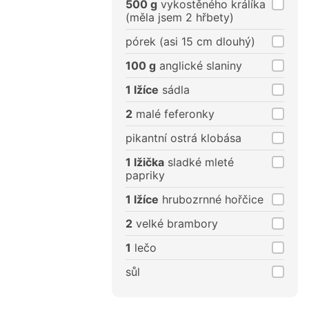
500 g
vykostěného králíka
(měla jsem 2 hřbety)
pórek (asi 15 cm dlouhý)
100 g
anglické slaniny
1 lžíce
sádla
2
malé feferonky
pikantní ostrá klobása
1 lžička
sladké mleté
papriky
1 lžíce
hrubozrnné hořčice
2
velké brambory
1
lečo
sůl