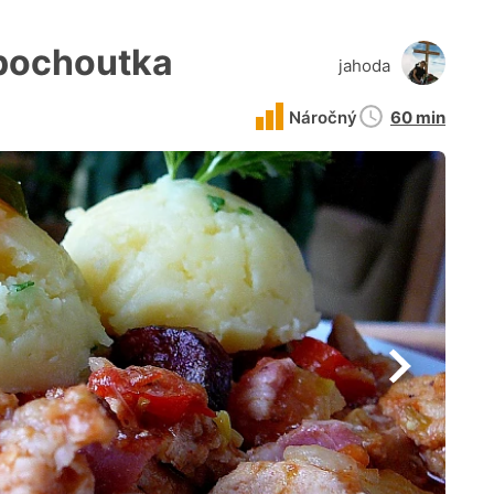
 pochoutka
jahoda
Doba
Náročný
60 min
přípravy