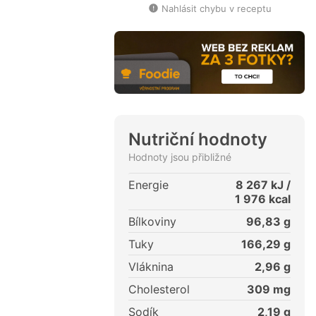
Nahlásit chybu v receptu
Nutriční hodnoty
Hodnoty jsou přibližné
Energie
8 267
kJ /
1 976
kcal
Bílkoviny
96,83
g
Tuky
166,29
g
Vláknina
2,96
g
Cholesterol
309
mg
Sodík
2,19
g