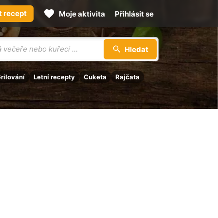
t recept
Moje aktivita
Přihlásit se
Hledat
rilování
Letní recepty
Cuketa
Rajčata