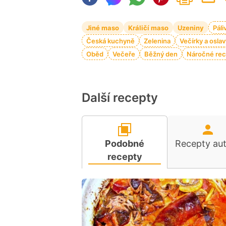
Jiné maso
Králičí maso
Uzeniny
Páli
Česká kuchyně
Zelenina
Večírky a oslav
Oběd
Večeře
Běžný den
Náročné rec
Další recepty
Podobné
Recepty au
recepty