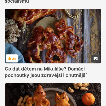
socialismu
2×
Hodnocení
Co dát dětem na Mikuláše? Domácí
pochoutky jsou zdravější i chutnější