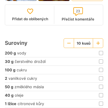
23
Přidat do oblíbených
Přečíst komentáře
Suroviny
10
kusů
Menší
Větší
porce
porce
200 g
vody
30 g
čerstvého droždí
100 g
cukru
2
vanilkové cukry
50 g
změklého másla
40 g
oleje
1 lžíce
citronové kůry