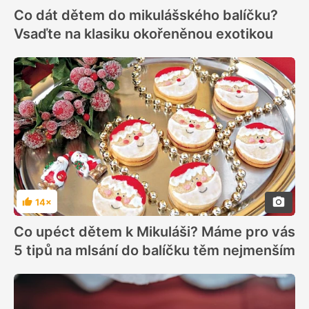
Co dát dětem do mikulášského balíčku?
Vsaďte na klasiku okořeněnou exotikou
14×
Hodnocení
Co upéct dětem k Mikuláši? Máme pro vás
5 tipů na mlsání do balíčku těm nejmenším