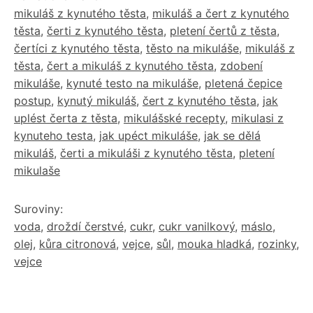
mikuláš z kynutého těsta
,
mikuláš a čert z kynutého
těsta
,
čerti z kynutého těsta
,
pletení čertů z těsta
,
čertíci z kynutého těsta
,
těsto na mikuláše
,
mikuláš z
těsta
,
čert a mikuláš z kynutého těsta
,
zdobení
mikuláše
,
kynuté testo na mikuláše
,
pletená čepice
postup
,
kynutý mikuláš
,
čert z kynutého těsta
,
jak
uplést čerta z těsta
,
mikulášské recepty
,
mikulasi z
kynuteho testa
,
jak upéct mikuláše
,
jak se dělá
mikuláš
,
čerti a mikuláši z kynutého těsta
,
pletení
mikulaše
Suroviny:
voda
,
droždí čerstvé
,
cukr
,
cukr vanilkový
,
máslo
,
olej
,
kůra citronová
,
vejce
,
sůl
,
mouka hladká
,
rozinky
,
vejce