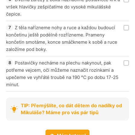
vršek hlavičky zešpičatíme do vysoké mikulášské
čepice.
Z těla nařízneme nohy a ruce a každou budoucí
končetinu ještě podélně rozřízneme. Prameny
končetin smotáme, konce smáčkneme k sobě a ruce
založíme pod boky.
Postavičky necháme na plechu nakynout, pak
potřeme vejcem, oči můžeme naznačit rozinkami a
upečeme ve vyhřáté troubě na 190 °C po dobu 17-25
minut.
TIP: Přemýšlíte, co dát dětem do nadílky od
Mikuláše? Máme pro vás pár tipů