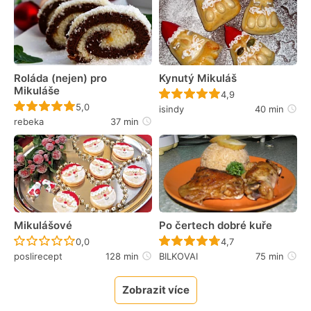
Roláda (nejen) pro
Kynutý Mikuláš
Mikuláše
Recept ještě nebyl 
4,9
Recept ještě nebyl hodnocen
5,0
isindy
40 min
rebeka
37 min
Mikulášové
Po čertech dobré kuře
Recept ještě nebyl hodnocen
Recept ještě nebyl 
0,0
4,7
poslirecept
128 min
BILKOVAI
75 min
Zobrazit více