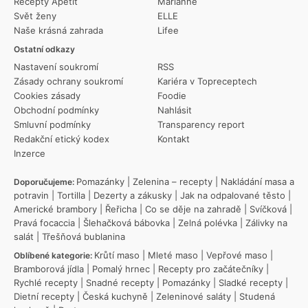
Recepty Apetit
Marianne
Svět ženy
ELLE
Naše krásná zahrada
Lifee
Ostatní odkazy
Nastavení soukromí
RSS
Zásady ochrany soukromí
Kariéra v Topreceptech
Cookies zásady
Foodie
Obchodní podmínky
Nahlásit
Smluvní podmínky
Transparency report
Redakční etický kodex
Kontakt
Inzerce
Pomazánky
|
Zelenina – recepty
|
Nakládání masa a
Doporučujeme:
potravin
|
Tortilla
|
Dezerty a zákusky
|
Jak na odpalované těsto
|
Americké brambory
|
Řeřicha
|
Co se děje na zahradě
|
Svíčková
|
Pravá focaccia
|
Šlehačková bábovka
|
Zelná polévka
|
Zálivky na
salát
|
Třešňová bublanina
Krůtí maso
|
Mleté maso
|
Vepřové maso
|
Oblíbené kategorie:
Bramborová jídla
|
Pomalý hrnec
|
Recepty pro začátečníky
|
Rychlé recepty
|
Snadné recepty
|
Pomazánky
|
Sladké recepty
|
Dietní recepty
|
Česká kuchyně
|
Zeleninové saláty
|
Studená