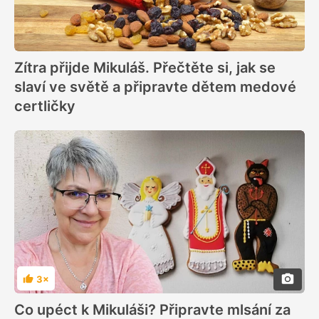
Zítra přijde Mikuláš. Přečtěte si, jak se
slaví ve světě a připravte dětem medové
certličky
3×
Hodnocení
Co upéct k Mikuláši? Připravte mlsání za