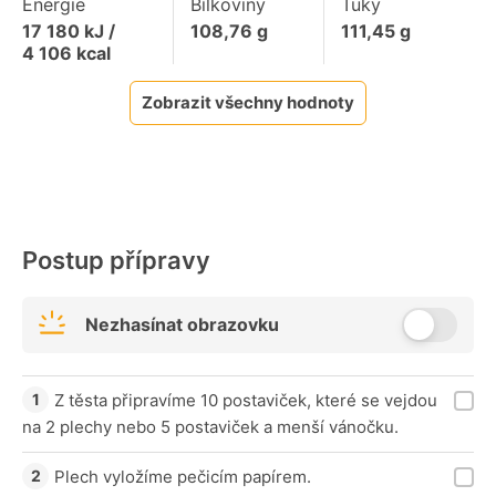
Energie
Bílkoviny
Tuky
17 180
kJ /
108,76
g
111,45
g
4 106
kcal
Zobrazit všechny hodnoty
Postup přípravy
Nezhasínat obrazovku
Z těsta připravíme 10 postaviček, které se vejdou
na 2 plechy nebo 5 postaviček a menší vánočku.
Plech vyložíme pečicím papírem.