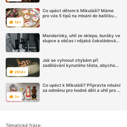
Co upéct dětem k Mikuláši? Máme
pro vás 5 tipů na mlsání do balíčku
těm nejmenším
14×
Hodnocení
Mandarinky, uhlí ze sklepa, buráky ve
slupce a občas i nějaká čokoládová
figurka aneb Jak se slavil Mikuláš za
socialismu
Jak se vyhnout chybám při
zadělávání kynutého těsta, abychom
upekli to nejlepší pečivo?
2514×
Hodnocení
Co upéct k Mikuláši? Připravte mlsání
za odměnu pro hodné děti a uhlí pro ty
zlobivé
3×
Hodnocení
Tématické fráze: