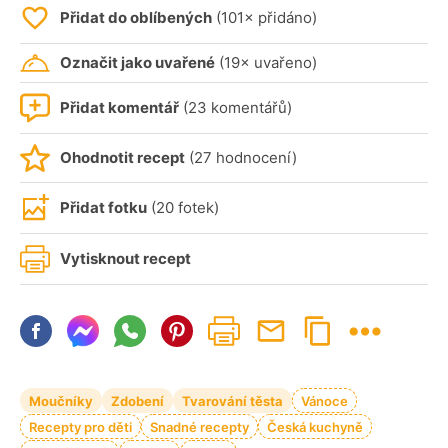
Přidat do oblíbených
(101× přidáno)
Označit jako uvařené
(19× uvařeno)
Přidat komentář
(23 komentářů)
Ohodnotit recept
(27 hodnocení)
Přidat fotku
(20 fotek)
Vytisknout recept
Moučníky
Zdobení
Tvarování těsta
Vánoce
Recepty pro děti
Snadné recepty
Česká kuchyně