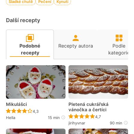
Sladké chutě
Pečení
Kynutí
Další recepty
Podobné
Recepty autora
Podle
recepty
kategorie
Mikulášci
Pletená cukrářská
vánočka a čertíci
Recept ještě nebyl hodnocen
4,3
Recept ještě nebyl 
4,7
Hella
15 min
jirihyvnar
90 min