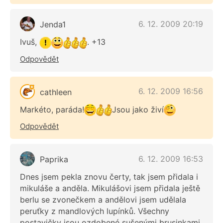
6. 12. 2009 20:19
Jenda1
Ivuš,
. +13
Odpovědět
6. 12. 2009 16:56
cathleen
Markéto, paráda!
Jsou jako živí
Odpovědět
6. 12. 2009 16:53
Paprika
Dnes jsem pekla znovu čerty, tak jsem přidala i
mikuláše a anděla. Mikulášovi jsem přidala ještě
berlu se zvonečkem a andělovi jsem udělala
peruťky z mandlových lupínků. Všechny
postavičky jsou ozdobené sušenými brusinkami.