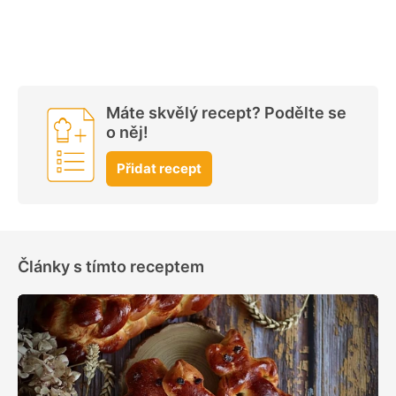
Máte skvělý recept? Podělte se
o něj!
Přidat recept
Články s tímto receptem