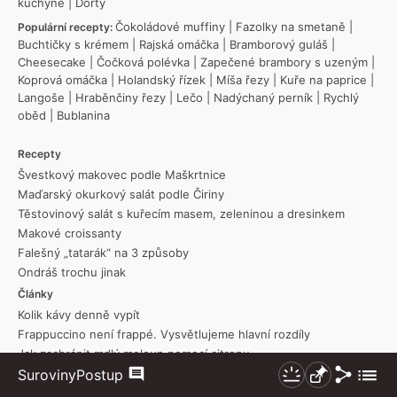
kuchyně
|
Dorty
Čokoládové muffiny
|
Fazolky na smetaně
|
Populární recepty:
Buchtičky s krémem
|
Rajská omáčka
|
Bramborový guláš
|
Cheesecake
|
Čočková polévka
|
Zapečené brambory s uzeným
|
Koprová omáčka
|
Holandský řízek
|
Míša řezy
|
Kuře na paprice
|
Langoše
|
Hraběnčiny řezy
|
Lečo
|
Nadýchaný perník
|
Rychlý
oběd
|
Bublanina
Recepty
Švestkový makovec podle Maškrtnice
Maďarský okurkový salát podle Čiriny
Těstovinový salát s kuřecím masem, zeleninou a dresinkem
Makové croissanty
Falešný „tatarák“ na 3 způsoby
Ondráš trochu jinak
Články
Kolik kávy denně vypít
Frappuccino není frappé. Vysvětlujeme hlavní rozdíly
Jak zachránit mdlý meloun pomocí citronu
Sdílet
Zobraz
Suroviny
Postup
Tipy a triky
Komentáře
Nezhasínat
Připnout
více
Zavařování malého množství bez hrnce: Mikrovlnka vše zvládne