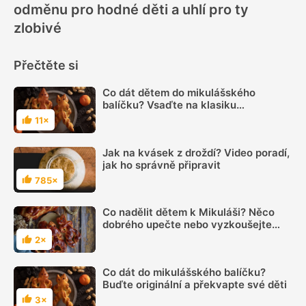
odměnu pro hodné děti a uhlí pro ty
zlobivé
Přečtěte si
Co dát dětem do mikulášského
balíčku? Vsaďte na klasiku
okořeněnou exotikou
11×
Hodnocení
Jak na kvásek z droždí? Video poradí,
jak ho správně připravit
785×
Hodnocení
Co nadělit dětem k Mikuláši? Něco
dobrého upečte nebo vyzkoušejte
domácí čokoládu
2×
Hodnocení
Co dát do mikulášského balíčku?
Buďte originální a překvapte své děti
3×
Hodnocení