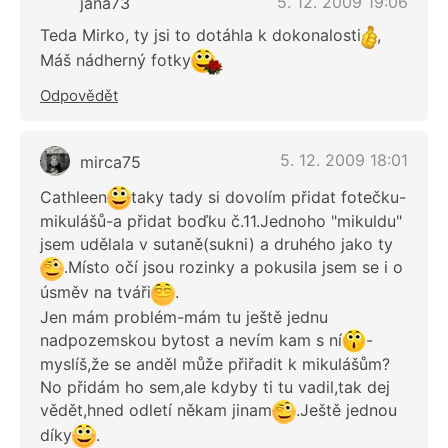
5. 12. 2009 19:06
jana73
Teda Mirko, ty jsi to dotáhla k dokonalosti
,
Máš nádherný fotky
Odpovědět
5. 12. 2009 18:01
mirca75
Cathleen
taky tady si dovolím přidat fotečku-
mikulášů-a přidat boďku č.11.Jednoho "mikuldu"
jsem udělala v sutaně(sukni) a druhého jako ty
.Místo očí jsou rozinky a pokusila jsem se i o
úsměv na tváři
.
Jen mám problém-mám tu ještě jednu
nadpozemskou bytost a nevím kam s ní
-
myslíš,že se anděl může přiřadit k mikulášům?
No přidám ho sem,ale kdyby ti tu vadil,tak dej
vědět,hned odletí někam jinam
.Ještě jednou
díky
.