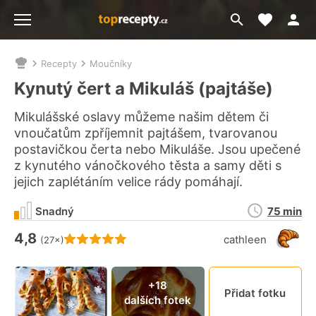
Moje akt
Přejít
Menu
na
vyhledávání
Recepty
Moučníky
Nacházíte
se
Kynutý čert a Mikuláš (pajtáše)
zde:
Mikulášské oslavy můžeme našim dětem či
vnoučatům zpříjemnit pajtášem, tvarovanou
postavičkou čerta nebo Mikuláše. Jsou upečené
z kynutého vánočkového těsta a samy děti s
jejich zaplétáním velice rády pomáhají.
Doba
Snadný
75 min
přípravy
4,8
Hodnocení receptu je
cathleen
(27×)
Připn
+18
Přidat fotku
dalších fotek
video