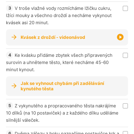
V troše vlažné vody rozmícháme lžičku cukru,
lžíci mouky a všechno droždí a necháme vykynout
kvásek asi 20 minut.
Kvásek z droždí - videonávod
Ke kvásku přidáme zbytek všech připravených
surovin a uhněteme těsto, které necháme 45-60
minut kynout.
Jak se vyhnout chybám při zadělávání
kynutého těsta
Z vykynutého a propracovaného těsta nakrájíme
10 dílků (na 10 postaviček) a z každého dílku uděláme
silnější váleček.
Dvěma zářezy z boku naznačíme postavičce krk a