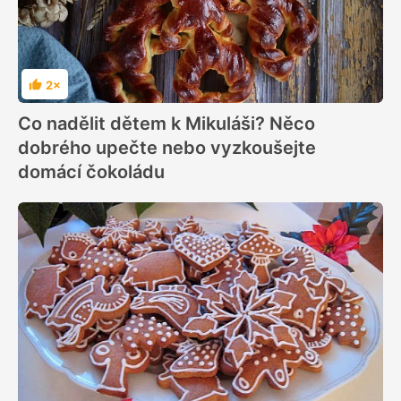
2×
Hodnocení
Co nadělit dětem k Mikuláši? Něco
dobrého upečte nebo vyzkoušejte
domácí čokoládu