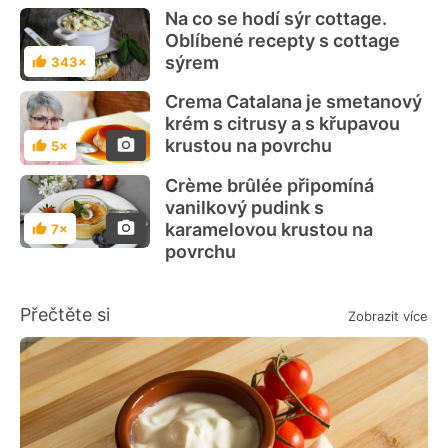
Na co se hodí sýr cottage.
Oblíbené recepty s cottage
sýrem
343×
Hodnocení
Crema Catalana je smetanový
krém s citrusy a s křupavou
krustou na povrchu
5×
Hodnocení
Crème brûlée připomíná
vanilkový pudink s
karamelovou krustou na
7×
Hodnocení
povrchu
Přečtěte si
Zobrazit více