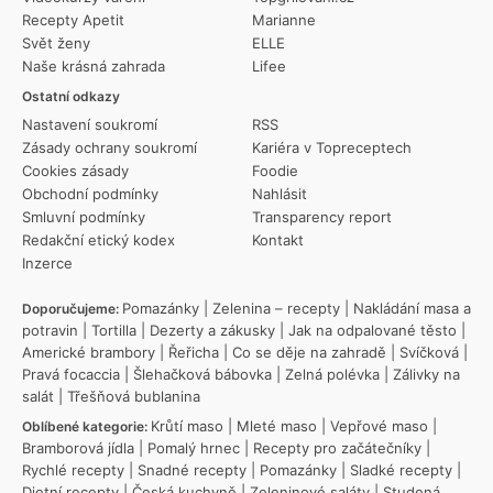
Recepty Apetit
Marianne
Svět ženy
ELLE
Naše krásná zahrada
Lifee
Ostatní odkazy
Nastavení soukromí
RSS
Zásady ochrany soukromí
Kariéra v Topreceptech
Cookies zásady
Foodie
Obchodní podmínky
Nahlásit
Smluvní podmínky
Transparency report
Redakční etický kodex
Kontakt
Inzerce
Pomazánky
|
Zelenina – recepty
|
Nakládání masa a
Doporučujeme:
potravin
|
Tortilla
|
Dezerty a zákusky
|
Jak na odpalované těsto
|
Americké brambory
|
Řeřicha
|
Co se děje na zahradě
|
Svíčková
|
Pravá focaccia
|
Šlehačková bábovka
|
Zelná polévka
|
Zálivky na
salát
|
Třešňová bublanina
Krůtí maso
|
Mleté maso
|
Vepřové maso
|
Oblíbené kategorie:
Bramborová jídla
|
Pomalý hrnec
|
Recepty pro začátečníky
|
Rychlé recepty
|
Snadné recepty
|
Pomazánky
|
Sladké recepty
|
Dietní recepty
|
Česká kuchyně
|
Zeleninové saláty
|
Studená