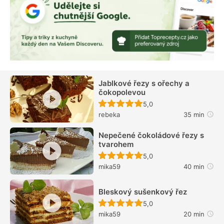
Jablkové řezy s ořechy a
čokopolevou
Recept ještě nebyl hodn
5,0
rebeka
35 min
Nepečené čokoládové řezy s
tvarohem
Recept ještě nebyl hodn
5,0
mika59
40 min
Bleskový sušenkový řez
Recept ještě nebyl hodn
5,0
mika59
20 min