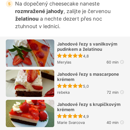
Na dopečený cheesecake naneste
rozmražené jahody
, zalijte je červenou
želatinou
a nechte dezert přes noc
ztuhnout v lednici.
Jahodové řezy s vanilkovým
pudinkem a želatinou
Recept ještě nebyl hodn
4,8
Merylas
60 min
Jahodové řezy s mascarpone
krémem
Recept ještě nebyl hodn
5,0
rebeka
72 min
Jahodové řezy s krupičkovým
krémem
Recept ještě nebyl hodn
4,9
Marie Svarcova
40 min