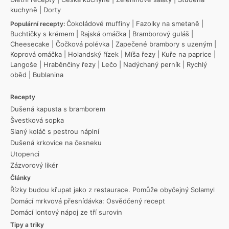
kuchyně
|
Dorty
Čokoládové muffiny
|
Fazolky na smetaně
|
Populární recepty:
Buchtičky s krémem
|
Rajská omáčka
|
Bramborový guláš
|
Cheesecake
|
Čočková polévka
|
Zapečené brambory s uzeným
|
Koprová omáčka
|
Holandský řízek
|
Míša řezy
|
Kuře na paprice
|
Langoše
|
Hraběnčiny řezy
|
Lečo
|
Nadýchaný perník
|
Rychlý
oběd
|
Bublanina
Recepty
Dušená kapusta s bramborem
Švestková sopka
Slaný koláč s pestrou náplní
Dušená krkovice na česneku
Utopenci
Zázvorový likér
Články
Řízky budou křupat jako z restaurace. Pomůže obyčejný Solamyl
Domácí mrkvová přesnídávka: Osvědčený recept
Domácí iontový nápoj ze tří surovin
Tipy a triky