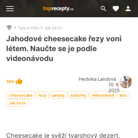
Moje akt
Přejít
Menu
na
vyhledávání
Tipy a triky
Jak na to
Nacházíte
se
Jahodové cheesecake řezy voní
zde:
létem. Naučte se je podle
videonávodu
Hedvika Landová
10×
10. 6.
2025
cheesecake
řezy
jahody
sušenky
videonávod
léto
Jak na to
Cheesecake je svěží tvarohový dezert,