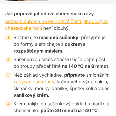
Jak připravit jahodové cheesecake řezy
Seznam surovin na jednotlivé části jahodových
cheesecake řezů
není dlouhý.
Rozmixujte
máslové sušenky
, přesypte je
do formy a smíchejte s
cukrem a
rozpuštěným máslem
.
Sušenkovou směs stlačte lžící a dejte péct
do trouby předehřáté
na 140 °C na 8 minut
.
Než základ vychladne,
připravte
smícháním
zakysané smetany
, krémového sýru, cukru,
šlehačky, mouky, vanilky, špetky soli a vajec
vanilkový krém
.
Krém nalijte na sušenkový základ, uhlaďte a
cheesecake
pečte 30 minut na 140 °C
.