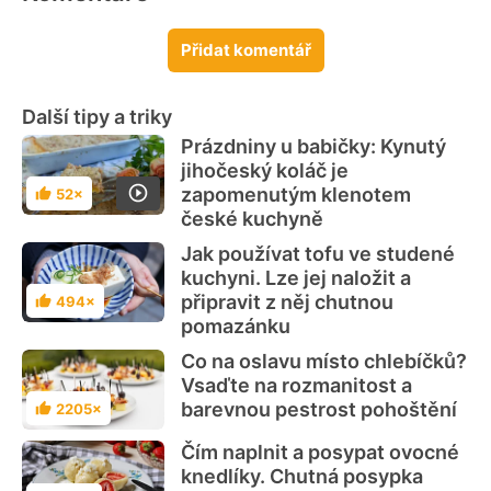
Přidat komentář
Další tipy a triky
Prázdniny u babičky: Kynutý
jihočeský koláč je
zapomenutým klenotem
52×
Hodnocení
české kuchyně
Jak používat tofu ve studené
kuchyni. Lze jej naložit a
připravit z něj chutnou
494×
Hodnocení
pomazánku
Co na oslavu místo chlebíčků?
Vsaďte na rozmanitost a
barevnou pestrost pohoštění
2205×
Hodnocení
Čím naplnit a posypat ovocné
knedlíky. Chutná posypka