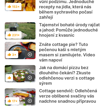
vůni podzimu. Jednoduché
recepty na jídla, která nás
153×
Hodnocení
během sychravého počasí
zahřejí
Tajemství bohaté úrody rajčat
a jahod: Pomůže jednoduché
hnojení z kvasnic
231×
Hodnocení
Znáte cottage pie? Tuto
pečenou kaši s mletým
masem si zamilujete. Video
3×
Hodnocení
vám napoví
Jak na domácí pizzu bez
dlouhého čekání? Zkuste
odlehčenou verzi s cottage
Hodnocení
sýrem
Cottage sendvič: Odlehčená
verze oblíbené svačiny vás
nadchne snadnou přípravou
17×
Hodnocení