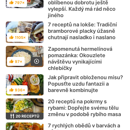
oblíbenou dobrotu ještě
797×
Hodnocení
vylepší. Každý má rád něco
jiného
7 receptů na lokše: Tradiční
bramborové placky úžasně
chutnají nasladko i naslano
1105×
Hodnocení
Zapomenutá hermelínová
pomazánka: Okouzlete
návštěvu vynikajícími
97×
Hodnocení
chlebíčky
Jak připravit obloženou mísu?
Popusťte uzdu fantazii a
barevně kombinujte
936×
Hodnocení
20 receptů na pokrmy s
rybami: Dopřejte svému tělu
změnu v podobě rybího masa
20 RECEPTŮ
7 rychlých obědů v barvách a