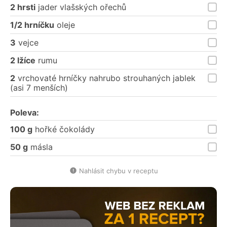
2 hrsti
jader vlašských ořechů
1/2 hrníčku
oleje
3
vejce
2 lžíce
rumu
2
vrchovaté hrníčky nahrubo strouhaných jablek
(asi 7 menších)
Poleva:
100 g
hořké čokolády
50 g
másla
Nahlásit chybu v receptu