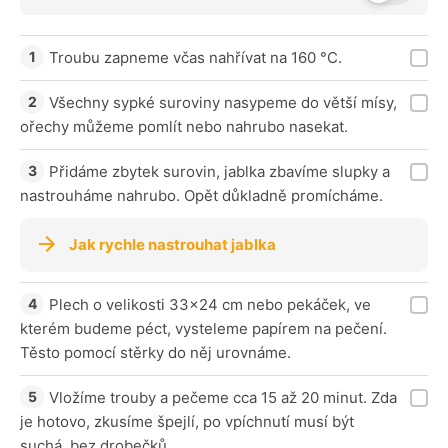
Troubu zapneme včas nahřívat na 160 °C.
Všechny sypké suroviny nasypeme do větší mísy,
ořechy můžeme pomlít nebo nahrubo nasekat.
Přidáme zbytek surovin, jablka zbavíme slupky a
nastrouháme nahrubo. Opět důkladně promícháme.
Jak rychle nastrouhat jablka
Plech o velikosti 33x24 cm nebo pekáček, ve
kterém budeme péct, vysteleme papírem na pečení.
Těsto pomocí stěrky do něj urovnáme.
Vložíme trouby a pečeme cca 15 až 20 minut. Zda
je hotovo, zkusíme špejlí, po vpíchnutí musí být
suchá, bez drobečků.