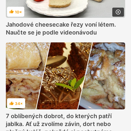
10×
Hodnocení
Jahodové cheesecake řezy voní létem.
Naučte se je podle videonávodu
34×
Hodnocení
7 oblíbených dobrot, do kterých patří
jablka. Ať už zvolíme závin, dort nebo