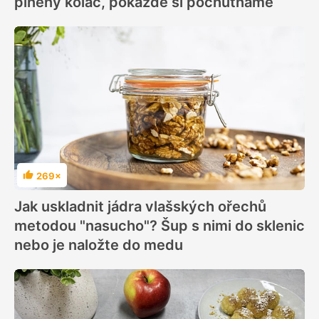
plněný koláč, pokaždé si pochutnáme
269×
Hodnocení
Jak uskladnit jádra vlašských ořechů
metodou "nasucho"? Šup s nimi do sklenic
nebo je naložte do medu