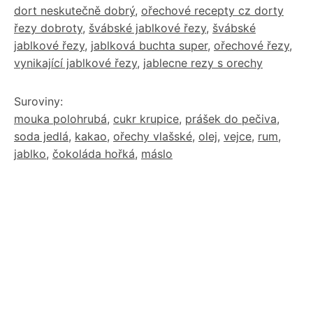
dort neskutečně dobrý
,
ořechové recepty cz dorty
řezy dobroty
,
švábské jablkové řezy
,
švábské
jablkové řezy
,
jablková buchta super
,
ořechové řezy
,
vynikající jablkové řezy
,
jablecne rezy s orechy
Suroviny:
mouka polohrubá
,
cukr krupice
,
prášek do pečiva
,
soda jedlá
,
kakao
,
ořechy vlašské
,
olej
,
vejce
,
rum
,
jablko
,
čokoláda hořká
,
máslo