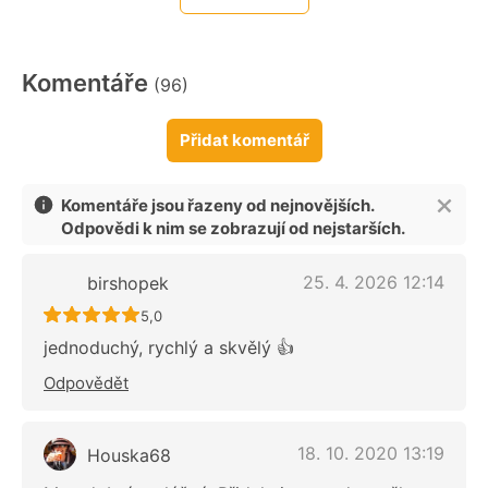
Komentáře
(96)
Přidat komentář
Komentáře jsou řazeny od nejnovějších.
Odpovědi k nim se zobrazují od nejstarších.
25. 4. 2026 12:14
birshopek
Recept ještě nebyl hodnocen
5,0
jednoduchý, rychlý a skvělý 👍
Odpovědět
18. 10. 2020 13:19
Houska68