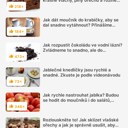
krásně vláčný, plný ořechů a rozinek.
Skvěle chutná s čokoládovou polevou
218×
Hodnocení
Jak dát moučník do krabičky, aby se
dal snadno vytáhnout? Přinášíme
jednoduchý videonávod
184×
Hodnocení
Jak rozpustit čokoládu ve vodní lázni?
Zvládneme to snadno, ale do
čokolády se nesmí dostat ani kapka
473×
Hodnocení
vody
Jablečné knedlíčky jsou rychlé a
snadné. Zkuste je podle videonávodu
73×
Hodnocení
Jak rychle nastrouhat jablka? Budou
se hodit do moučníků i do salátů,
pochutnají si na nich děti
346×
Hodnocení
Rozlouskněte to! Jak sklízet vlašské
ořechy a jak je správně usušit, aby