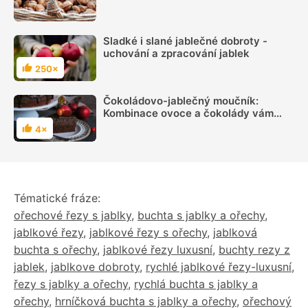
vydržely čerstvé až do jara
Sladké i slané jablečné dobroty -
uchování a zpracování jablek
250×
Hodnocení
Čokoládovo-jablečný moučník:
Kombinace ovoce a čokolády vám
nedá spát. Zkusíte?
4×
Hodnocení
Tématické fráze:
ořechové řezy s jablky
,
buchta s jablky a ořechy
,
jablkové řezy
,
jablkové řezy s ořechy
,
jablková
buchta s ořechy
,
jablkové řezy luxusní
,
buchty rezy z
jablek
,
jablkove dobroty
,
rychlé jablkové řezy-luxusní
,
řezy s jablky a ořechy
,
rychlá buchta s jablky a
ořechy
,
hrníčková buchta s jablky a ořechy
,
ořechový