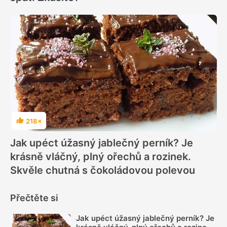
218×
Hodnocení
Jak upéct úžasný jablečný perník? Je
krásně vláčný, plný ořechů a rozinek.
Skvěle chutná s čokoládovou polevou
Přečtěte si
Jak upéct úžasný jablečný perník? Je