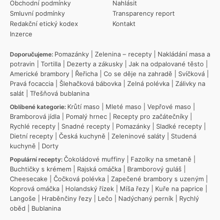
Obchodní podmínky
Nahlásit
Smluvní podmínky
Transparency report
Redakční etický kodex
Kontakt
Inzerce
Pomazánky
|
Zelenina – recepty
|
Nakládání masa a
Doporučujeme:
potravin
|
Tortilla
|
Dezerty a zákusky
|
Jak na odpalované těsto
|
Americké brambory
|
Řeřicha
|
Co se děje na zahradě
|
Svíčková
|
Pravá focaccia
|
Šlehačková bábovka
|
Zelná polévka
|
Zálivky na
salát
|
Třešňová bublanina
Krůtí maso
|
Mleté maso
|
Vepřové maso
|
Oblíbené kategorie:
Bramborová jídla
|
Pomalý hrnec
|
Recepty pro začátečníky
|
Rychlé recepty
|
Snadné recepty
|
Pomazánky
|
Sladké recepty
|
Dietní recepty
|
Česká kuchyně
|
Zeleninové saláty
|
Studená
kuchyně
|
Dorty
Čokoládové muffiny
|
Fazolky na smetaně
|
Populární recepty:
Buchtičky s krémem
|
Rajská omáčka
|
Bramborový guláš
|
Cheesecake
|
Čočková polévka
|
Zapečené brambory s uzeným
|
Koprová omáčka
|
Holandský řízek
|
Míša řezy
|
Kuře na paprice
|
Langoše
|
Hraběnčiny řezy
|
Lečo
|
Nadýchaný perník
|
Rychlý
oběd
|
Bublanina