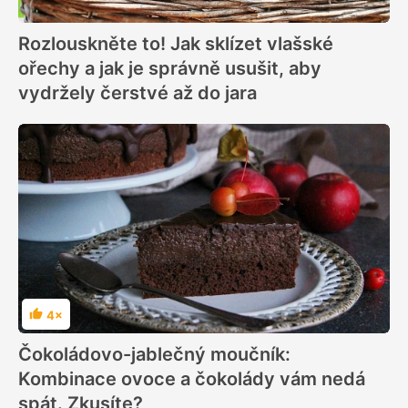
Rozlouskněte to! Jak sklízet vlašské
ořechy a jak je správně usušit, aby
vydržely čerstvé až do jara
4×
Hodnocení
Čokoládovo-jablečný moučník:
Kombinace ovoce a čokolády vám nedá
spát. Zkusíte?