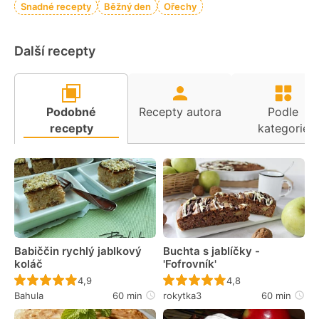
Snadné recepty
Běžný den
Ořechy
Další recepty
Podobné
Recepty autora
Podle
recepty
kategorie
Babiččin rychlý jablkový
Buchta s jablíčky -
koláč
'Fofrovník'
Recept ještě nebyl hodnocen
Recept ještě nebyl 
4,9
4,8
Bahula
60 min
rokytka3
60 min