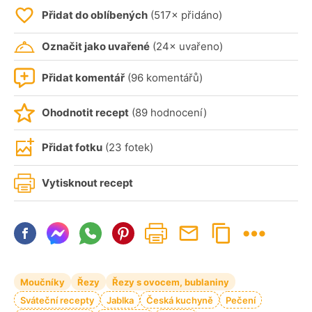
Přidat do oblíbených
(517× přidáno)
Označit jako uvařené
(24× uvařeno)
Přidat komentář
(96 komentářů)
Ohodnotit recept
(89 hodnocení)
Přidat fotku
(23 fotek)
Vytisknout recept
Moučníky
Řezy
Řezy s ovocem, bublaniny
Sváteční recepty
Jablka
Česká kuchyně
Pečení