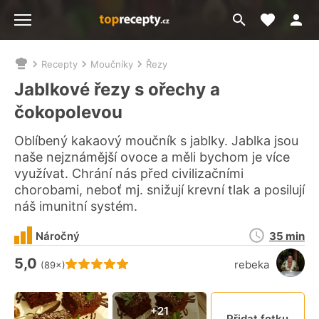
Moje akt
Přejít
Menu
na
vyhledávání
Recepty
Moučníky
Řezy
Nacházíte
se
Jablkové řezy s ořechy a
zde:
čokopolevou
Oblíbený kakaový moučník s jablky. Jablka jsou
naše nejznámější ovoce a měli bychom je více
využívat. Chrání nás před civilizačními
chorobami, neboť mj. snižují krevní tlak a posilují
náš imunitní systém.
Doba
Náročný
35 min
přípravy
5,0
Hodnocení receptu je
rebeka
(89×)
Připn
+21
Přidat fotku