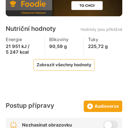
Nutriční hodnoty
Hodnoty jsou přibližné
Energie
Bílkoviny
Tuky
21 951
kJ /
90,59
g
225,72
g
5 247
kcal
Zobrazit všechny hodnoty
Postup přípravy
Audioverze
Nezhasínat obrazovku