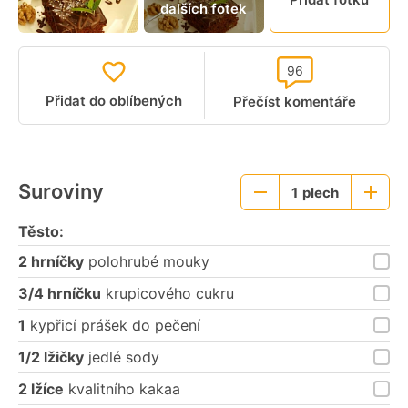
dalších fotek
video
96
Přidat do oblíbených
Přečíst komentáře
Suroviny
1
plech
Menší
Větší
porce
porce
Těsto:
2 hrníčky
polohrubé mouky
3/4 hrníčku
krupicového cukru
1
kypřicí prášek do pečení
1/2 lžičky
jedlé sody
2 lžíce
kvalitního kakaa