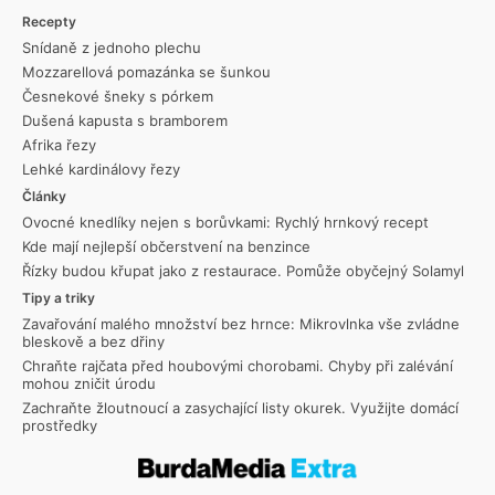
Recepty
Snídaně z jednoho plechu
Mozzarellová pomazánka se šunkou
Česnekové šneky s pórkem
Dušená kapusta s bramborem
Afrika řezy
Lehké kardinálovy řezy
Články
Ovocné knedlíky nejen s borůvkami: Rychlý hrnkový recept
Kde mají nejlepší občerstvení na benzince
Řízky budou křupat jako z restaurace. Pomůže obyčejný Solamyl
Tipy a triky
Zavařování malého množství bez hrnce: Mikrovlnka vše zvládne
bleskově a bez dřiny
Chraňte rajčata před houbovými chorobami. Chyby při zalévání
mohou zničit úrodu
Zachraňte žloutnoucí a zasychající listy okurek. Využijte domácí
prostředky