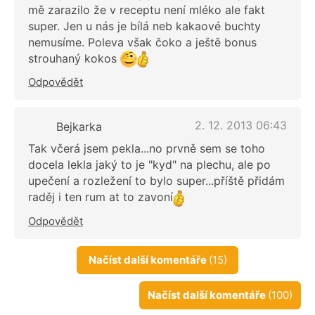
mě zarazilo že v receptu není mléko ale fakt
super. Jen u nás je bílá neb kakaové buchty
nemusíme. Poleva však čoko a ještě bonus
strouhaný kokos
Odpovědět
2. 12. 2013 06:43
Bejkarka
Tak včerá jsem pekla...no prvně sem se toho
docela lekla jaký to je "kyd" na plechu, ale po
upečení a rozležení to bylo super...příště přidám
raděj i ten rum at to zavoní
Odpovědět
Načíst další komentáře
(15)
Načíst další komentáře
(100)