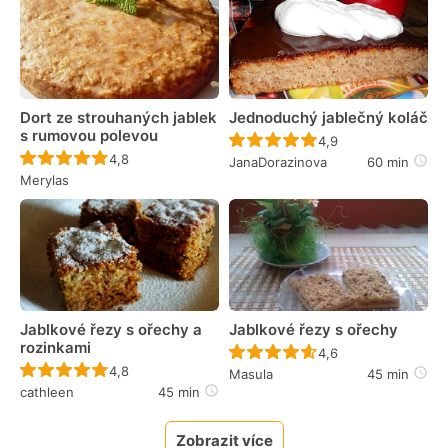
Dort ze strouhaných jablek
Jednoduchý jablečný koláč
s rumovou polevou
Recept ještě nebyl 
4,9
Recept ještě nebyl hodnocen
4,8
JanaDorazinova
60 min
Merylas
Jablkové řezy s ořechy a
Jablkové řezy s ořechy
rozinkami
Recept ještě nebyl 
4,6
Recept ještě nebyl hodnocen
4,8
Masula
45 min
cathleen
45 min
Zobrazit více