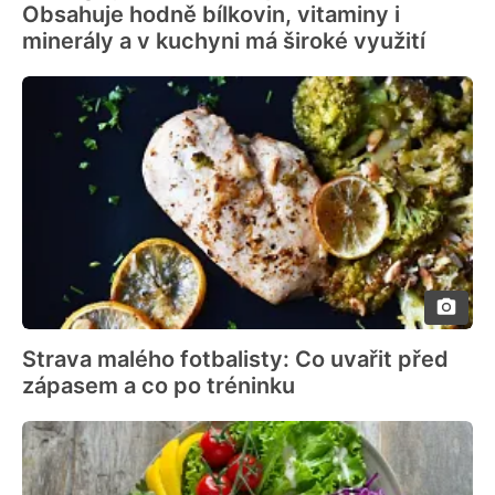
Obsahuje hodně bílkovin, vitaminy i
minerály a v kuchyni má široké využití
Strava malého fotbalisty: Co uvařit před
zápasem a co po tréninku