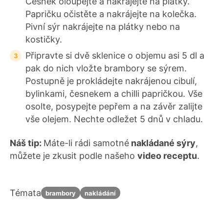
Česnek oloupejte a nakrájejte na plátky.
Papričku očistěte a nakrájejte na kolečka.
Pivní sýr nakrájejte na plátky nebo na
kostičky.
Připravte si dvě sklenice o objemu asi 5 dl a
pak do nich vložte brambory se sýrem.
Postupně je prokládejte nakrájenou cibulí,
bylinkami, česnekem a chilli papričkou. Vše
osolte, posypejte pepřem a na závěr zalijte
vše olejem. Nechte odležet 5 dnů v chladu.
Náš tip:
Máte-li rádi samotné
nakládané sýry
,
můžete je zkusit podle našeho
video receptu
.
Témata
brambory
nakládání