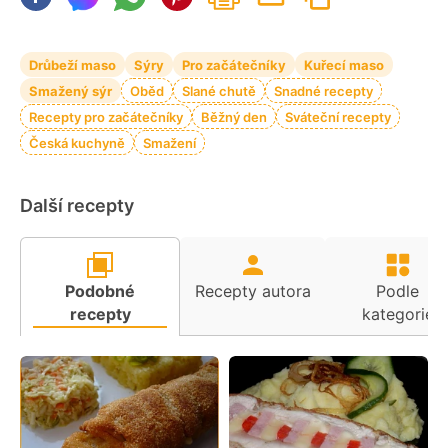
Drůbeží maso
Sýry
Pro začátečníky
Kuřecí maso
Smažený sýr
Oběd
Slané chutě
Snadné recepty
Recepty pro začátečníky
Běžný den
Sváteční recepty
Česká kuchyně
Smažení
Další recepty
Podobné
Recepty autora
Podle
recepty
kategorie