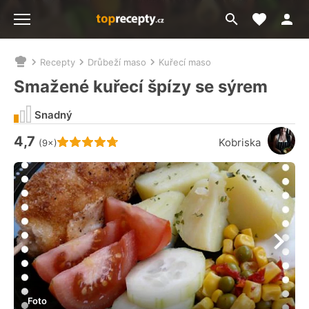
Moje akt
Přejít
Menu
na
vyhledávání
Recepty
Drůbeží maso
Kuřecí maso
Nacházíte
se
Smažené kuřecí špízy se sýrem
zde:
Snadný
4,7
Hodnocení receptu je
Kobriska
(9×)
Foto