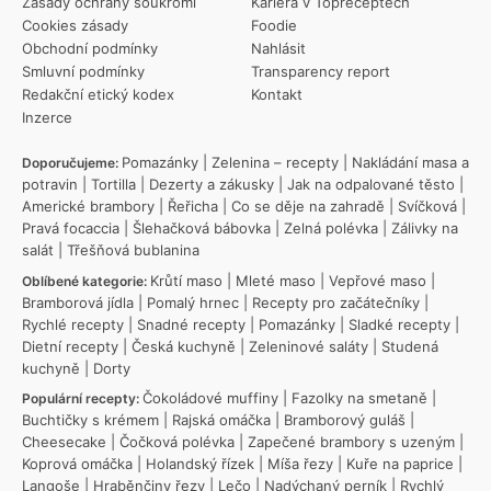
Zásady ochrany soukromí
Kariéra v Topreceptech
Cookies zásady
Foodie
Obchodní podmínky
Nahlásit
Smluvní podmínky
Transparency report
Redakční etický kodex
Kontakt
Inzerce
Pomazánky
|
Zelenina – recepty
|
Nakládání masa a
Doporučujeme:
potravin
|
Tortilla
|
Dezerty a zákusky
|
Jak na odpalované těsto
|
Americké brambory
|
Řeřicha
|
Co se děje na zahradě
|
Svíčková
|
Pravá focaccia
|
Šlehačková bábovka
|
Zelná polévka
|
Zálivky na
salát
|
Třešňová bublanina
Krůtí maso
|
Mleté maso
|
Vepřové maso
|
Oblíbené kategorie:
Bramborová jídla
|
Pomalý hrnec
|
Recepty pro začátečníky
|
Rychlé recepty
|
Snadné recepty
|
Pomazánky
|
Sladké recepty
|
Dietní recepty
|
Česká kuchyně
|
Zeleninové saláty
|
Studená
kuchyně
|
Dorty
Čokoládové muffiny
|
Fazolky na smetaně
|
Populární recepty:
Buchtičky s krémem
|
Rajská omáčka
|
Bramborový guláš
|
Cheesecake
|
Čočková polévka
|
Zapečené brambory s uzeným
|
Koprová omáčka
|
Holandský řízek
|
Míša řezy
|
Kuře na paprice
|
Langoše
|
Hraběnčiny řezy
|
Lečo
|
Nadýchaný perník
|
Rychlý