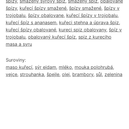
špízy
,
smažený sýrový špíz
,
smažený špíz
,
obalované
špízy
,
kuřecí špízy smažené
,
špízy smažené
,
špízy v
trojobalu
,
špízy obalovane
,
kuřecí špízy v trojobalu
,
kuřecí špíz s ananasem
,
kuřeci stehna a úprava špiz
,
kuřecí špízy obalované
,
kureci spiz obalovany
,
špíz v
trojobalu
,
obalovaný kuřecí špíz
,
spiz z kureciho
masa a syru
Suroviny:
maso kuřecí
,
sýr eidam
,
mléko
,
mouka polohrubá
,
vejce
,
strouhanka
,
špejle
,
olej
,
brambory
,
sůl
,
zelenina