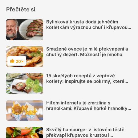
Přečtěte si
Bylinková krusta dodá jehněčím
kotletkám výraznou chuť i křupavou
kůrku, radí Mirek Kalina
Smažené ovoce je milé překvapení a
chutný dezert. Možností je mnoho
20×
Hodnocení
15 skvělých receptů z vepřové
kotlety: Inspirujte se pokrmy, které
vás nezklamou
Hitem internetu je zmrzlina s
hranolkami: Křupavé horké hranolky s
chladivou sladkou zmrzlinou chutnají
božsky
Skvělý hamburger v listovém těstě
překvapí křupavou krustou i