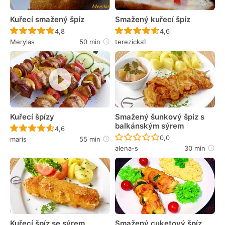
Kuřecí smažený špíz
Smažený kuřecí špíz
Recept ještě nebyl hodnocen
Recept ještě nebyl 
4,8
4,6
Merylas
50 min
terezicka1
Kuřecí špízy
Smažený šunkový špíz s
balkánským sýrem
Recept ještě nebyl hodnocen
4,6
Recept ještě nebyl 
0,0
maris
55 min
alena-s
30 min
Kuřecí špíz se sýrem
Smažený cuketový špíz