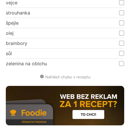
vejce
strouhanka
špejle
olej
brambory
sůl
zelenina na oblohu
Nahlásit chybu v receptu