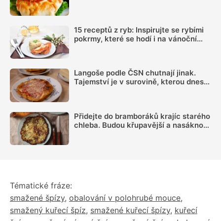
jednodušším servírováním
15 receptů z ryb: Inspirujte se rybími
pokrmy, které se hodí i na vánoční
hostinu
Langoše podle ČSN chutnají jinak.
Tajemství je v surovině, kterou dnes
téměř nikdo nepřidává
Přidejte do bramboráků krajíc starého
chleba. Budou křupavější a nasáknou
méně oleje
Tématické fráze:
smažené špízy
,
obalování v polohrubé mouce
,
smažený kuřecí špíz
,
smažené kuřecí špízy
,
kuřecí