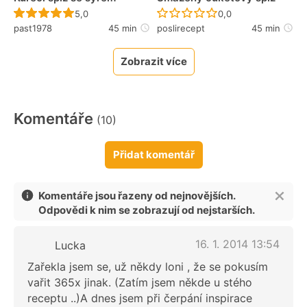
Recept ještě nebyl hodnocen
Recept ještě nebyl 
5,0
0,0
past1978
45 min
poslirecept
45 min
Zobrazit více
Komentáře
(10)
Přidat komentář
Komentáře jsou řazeny od nejnovějších.
Odpovědi k nim se zobrazují od nejstarších.
16. 1. 2014 13:54
Lucka
Zařekla jsem se, už někdy loni , že se pokusím
vařit 365x jinak. (Zatím jsem někde u stého
receptu ..)A dnes jsem při čerpání inspirace