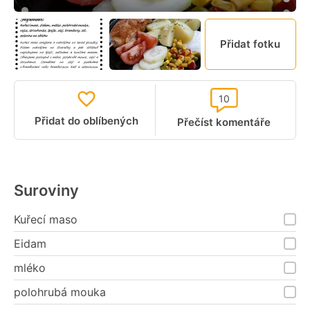
Přidat fotku
10
Přidat do oblíbených
Přečíst komentáře
Suroviny
Kuřecí maso
Eidam
mléko
polohrubá mouka