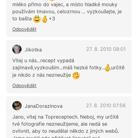
mléko přímo do vajec, a místo hladké mouky
používám tmavou, celozrnou ... vyzkoušejte, je
to bašta
+3
Odpovědět
27. 8. 2010 08:01
Jikotka
Vítej u nás...recept vypadá
zajímavě,vyzkouším...máš hezké fotky...
,určitě
je nikdo z nás nezneužije
Odpovědět
27. 8. 2010 07:56
JanaDorazinova
Jano, vítej na Topreceptech. Neboj, my určitě
tvé fotografie nezneužijeme, ale nedá se
ovlivnit, aby to neudělal někdo z jiných webů.
Jsme zvyklí zde přidávat "pouze" své