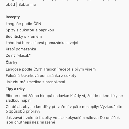
oběd
|
Bublanina
Recepty
Langoše podle ČSN
Špízy s cuketou a paprikou
Buchtičky s krémem
Lahodná hermelínová pomazánka s vejci
Krabí pomazánka
Zelný "vlašák"
Články
Langoše podle ČSN: Tradiční recept s bílým vínem
Falešná škvarková pomazánka z cukety
Jak chutná zmrzlina s hranolkami
Tipy a triky
Blboun není žádná hloupá nadávka: Každý ví, že jde o knedlíky se
sladkou náplní
Co dělat, aby se knedlíky při vaření v páře neslepily: Vyzkoušejte
5 způsobů přípravy
Jak zavařit zelené fazolky ve sladkokyselém nálevu: Do omáček
jsou chutnější než mražené