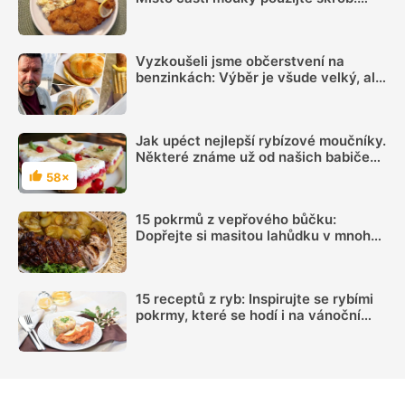
Důležitý je ale poměr
Vyzkoušeli jsme občerstvení na
benzinkách: Výběr je všude velký, ale
sázka na sekanou za 69 Kč se
rozhodně vyplatí
Jak upéct nejlepší rybízové moučníky.
Některé známe už od našich babiček,
jiné překvapí svou skvělou chutí a
58×
Hodnocení
rychlou přípravou
15 pokrmů z vepřového bůčku:
Dopřejte si masitou lahůdku v mnoha
podobách
15 receptů z ryb: Inspirujte se rybími
pokrmy, které se hodí i na vánoční
hostinu