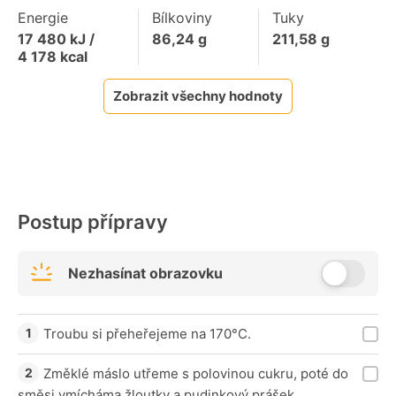
Energie
Bílkoviny
Tuky
17 480
kJ /
86,24
g
211,58
g
4 178
kcal
Zobrazit všechny hodnoty
Postup přípravy
Nezhasínat obrazovku
Troubu si přeheřejeme na 170°C.
Změklé máslo utřeme s polovinou cukru, poté do
směsi vmícháma žloutky a pudinkový prášek.