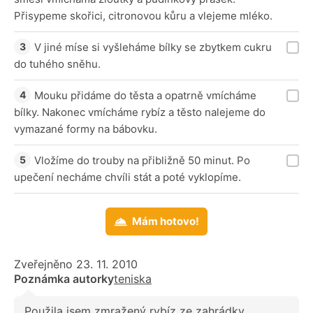
Přisypeme skořici, citronovou kůru a vlejeme mléko.
V jiné míse si vyšleháme bílky se zbytkem cukru
do tuhého sněhu.
Mouku přidáme do těsta a opatrně vmícháme
bílky. Nakonec vmícháme rybíz a těsto nalejeme do
vymazané formy na bábovku.
Vložíme do trouby na přibližně 50 minut. Po
upečení necháme chvíli stát a poté vyklopíme.
Mám hotovo!
Zveřejněno 23. 11. 2010
Poznámka autorky
teniska
Použila jsem zmražený rybíz ze zahrádky.