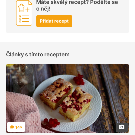
Máte skvělý recept? Podělte se
o něj!
Přidat recept
Články s tímto receptem
14×
Hodnocení