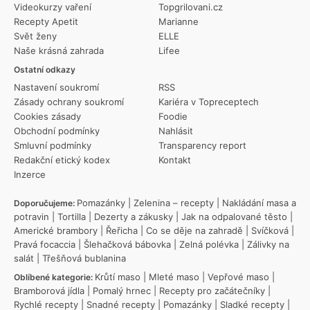
Videokurzy vaření
Topgrilovani.cz
Recepty Apetit
Marianne
Svět ženy
ELLE
Naše krásná zahrada
Lifee
Ostatní odkazy
Nastavení soukromí
RSS
Zásady ochrany soukromí
Kariéra v Topreceptech
Cookies zásady
Foodie
Obchodní podmínky
Nahlásit
Smluvní podmínky
Transparency report
Redakční etický kodex
Kontakt
Inzerce
Pomazánky
|
Zelenina – recepty
|
Nakládání masa a
Doporučujeme:
potravin
|
Tortilla
|
Dezerty a zákusky
|
Jak na odpalované těsto
|
Americké brambory
|
Řeřicha
|
Co se děje na zahradě
|
Svíčková
|
Pravá focaccia
|
Šlehačková bábovka
|
Zelná polévka
|
Zálivky na
salát
|
Třešňová bublanina
Krůtí maso
|
Mleté maso
|
Vepřové maso
|
Oblíbené kategorie:
Bramborová jídla
|
Pomalý hrnec
|
Recepty pro začátečníky
|
Rychlé recepty
|
Snadné recepty
|
Pomazánky
|
Sladké recepty
|