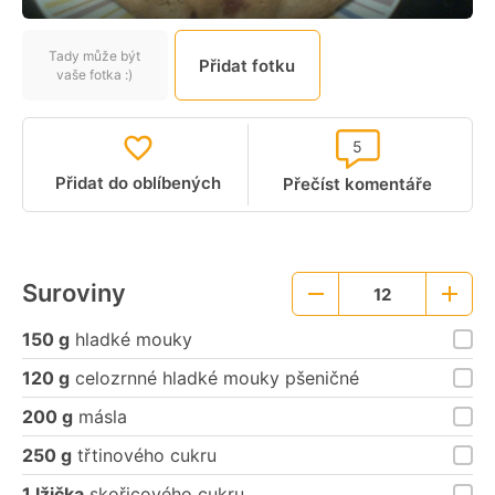
Tady může být
Přidat fotku
vaše fotka :)
5
Přidat do oblíbených
Přečíst komentáře
Suroviny
12
Menší
Větší
porce
porce
150 g
hladké mouky
120 g
celozrnné hladké mouky pšeničné
200 g
másla
250 g
třtinového cukru
1 lžička
skořicového cukru