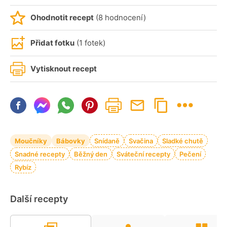
Ohodnotit recept
(8 hodnocení)
Přidat fotku
(1 fotek)
Vytisknout recept
Moučníky
Bábovky
Snídaně
Svačina
Sladké chutě
Snadné recepty
Běžný den
Sváteční recepty
Pečení
Rybíz
Další recepty