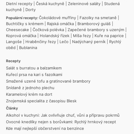
Dietní recepty
|
Česká kuchyně
|
Zeleninové saláty
|
Studená
kuchyně
|
Dorty
Čokoládové muffiny
|
Fazolky na smetaně
|
Populární recepty:
Buchtičky s krémem
|
Rajská omáčka
|
Bramborový guláš
|
Cheesecake
|
Čočková polévka
|
Zapečené brambory s uzeným
|
Koprová omáčka
|
Holandský řízek
|
Míša řezy
|
Kuře na paprice
|
Langoše
|
Hraběnčiny řezy
|
Lečo
|
Nadýchaný perník
|
Rychlý
oběd
|
Bublanina
Recepty
Salát s burratou a balzamikem
Kuřecí prsa na kari s fazolkami
Smažené uzené tofu a gratinované brambory
Snídaně z jednoho plechu
Karamelový krém na dort
Znojemská specialita z časopisu Blesk
Články
Alkohol v kuchyni: Jak ovlivňuje chuť, vůni a přípravu pokrmů
Ovocné knedlíky nejen s borůvkami: Rychlý hrnkový recept
Kde mají nejlepší občerstvení na benzince