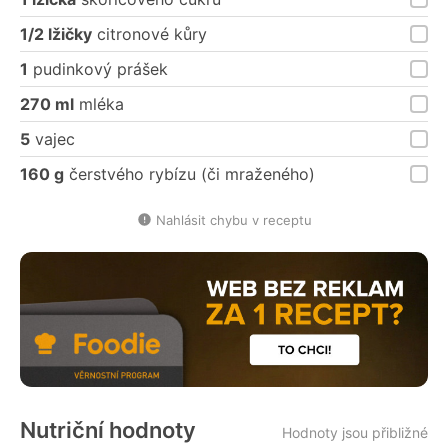
1/2 lžičky
citronové kůry
1
pudinkový prášek
270 ml
mléka
5
vajec
160 g
čerstvého rybízu (či mraženého)
Nahlásit chybu v receptu
Nutriční hodnoty
Hodnoty jsou přibližné