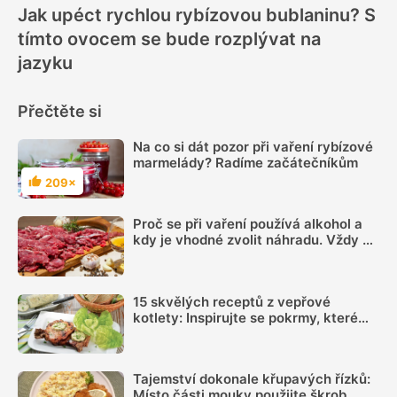
Jak upéct rychlou rybízovou bublaninu? S
tímto ovocem se bude rozplývat na
jazyku
Přečtěte si
Na co si dát pozor při vaření rybízové
marmelády? Radíme začátečníkům
209×
Hodnocení
Proč se při vaření používá alkohol a
kdy je vhodné zvolit náhradu. Vždy se
totiž neodpaří
15 skvělých receptů z vepřové
kotlety: Inspirujte se pokrmy, které
vás nezklamou
Tajemství dokonale křupavých řízků:
Místo části mouky použijte škrob.