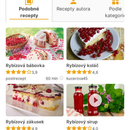
Podobné
Recepty autora
Podle
recepty
kategorie
Rybízová bábovka
Rybízový koláč
Recept ještě nebyl hodnocen
Recept ještě nebyl 
3,9
4,6
poslirecept
60 min
kucerova45
Rybízový zákusek
Rybízový sirup
Recept ještě nebyl hodnocen
Recept ještě nebyl 
4,9
4,0