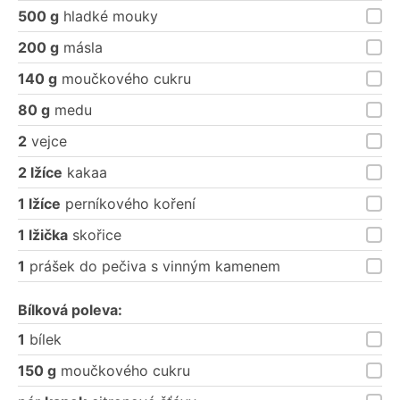
500 g
hladké mouky
200 g
másla
140 g
moučkového cukru
80 g
medu
2
vejce
2 lžíce
kakaa
1 lžíce
perníkového koření
1 lžička
skořice
1
prášek do pečiva s vinným kamenem
Bílková poleva:
1
bílek
150 g
moučkového cukru