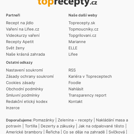
Partneři
Naše další weby
Recept na jídlo
Toprecepty.sk
Vaření na Lifee.cz
Topmoucniky.cz
Videokurzy vaření
Topgrilovani.cz
Recepty Apetit
Marianne
Svět ženy
ELLE
Naše krásná zahrada
Lifee
Ostatní odkazy
Nastavení soukromí
RSS
Zásady ochrany soukromí
Kariéra v Topreceptech
Cookies zásady
Foodie
Obchodní podmínky
Nahlásit
Smluvní podmínky
Transparency report
Redakční etický kodex
Kontakt
Inzerce
Pomazánky
|
Zelenina – recepty
|
Nakládání masa a
Doporučujeme:
potravin
|
Tortilla
|
Dezerty a zákusky
|
Jak na odpalované těsto
|
Americké brambory
|
Řeřicha
|
Co se děje na zahradě
|
Svíčková
|