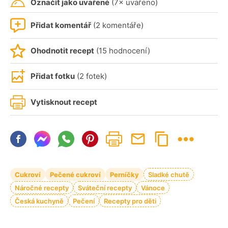
Označit jako uvařené
(7× uvařeno)
Přidat komentář
(2 komentáře)
Ohodnotit recept
(15 hodnocení)
Přidat fotku
(2 fotek)
Vytisknout recept
Cukroví
Pečené cukroví
Perníčky
Sladké chutě
Náročné recepty
Sváteční recepty
Vánoce
Česká kuchyně
Pečení
Recepty pro děti