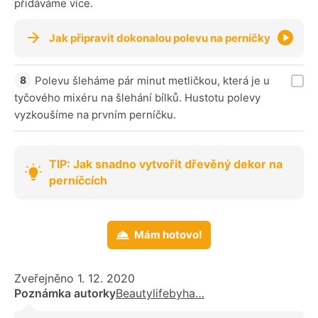
přidáváme více.
Jak připravit dokonalou polevu na perníčky
Polevu šleháme pár minut metličkou, která je u
tyčového mixéru na šlehání bílků. Hustotu polevy
vyzkoušíme na prvním perníčku.
TIP: Jak snadno vytvořit dřevěný dekor na
perníčcích
Mám hotovo!
Zveřejněno 1. 12. 2020
Poznámka autorky
Beautylifebyha…