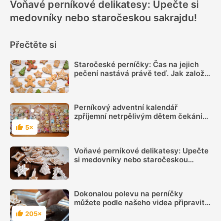
Voňavé perníkové delikatesy: Upečte si
medovníky nebo staročeskou sakrajdu!
Přečtěte si
Staročeské perníčky: Čas na jejich
pečení nastává právě teď. Jak založit
těsto a podpořit jejich rozležení?
Perníkový adventní kalendář
zpříjemní netrpělivým dětem čekání
na Ježíška
5×
Hodnocení
Voňavé perníkové delikatesy: Upečte
si medovníky nebo staročeskou
sakrajdu!
Dokonalou polevu na perníčky
můžete podle našeho videa připravit
dvěma způsoby, popíšeme oba
205×
Hodnocení
postupy