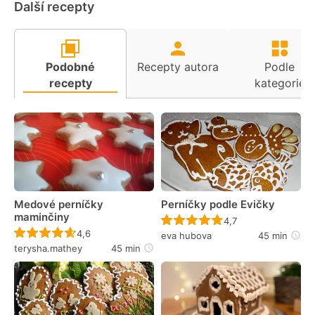
Další recepty
Podobné
Recepty autora
Podle
recepty
kategorie
Medové perníčky
Perníčky podle Evičky
maminčiny
Recept ještě nebyl 
4,7
Recept ještě nebyl hodnocen
4,6
eva hubova
45 min
terysha.mathey
45 min