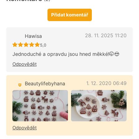
Přidat komentář
28. 11. 2025 11:20
Hawisa
Recept ještě nebyl hodnocen
5,0
Jednoduché a opravdu jsou hned měkké!🤭😍
Odpovědět
1. 12. 2020 06:49
Beautylifebyhana
Odpovědět