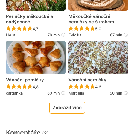
Perníčky měkoučké a
Měkoučké vánoční
nadýchané
perníčky se škrobem
Recept ještě nebyl hodnocen
Recept ještě nebyl 
4,7
5,0
Hella
78 min
Evik.ka
67 min
Vánoční perníčky
Vánoční perníčky
Recept ještě nebyl hodnocen
Recept ještě nebyl 
4,8
4,6
cardanka
60 min
Marcella
50 min
Zobrazit více
Komentáře
(2)