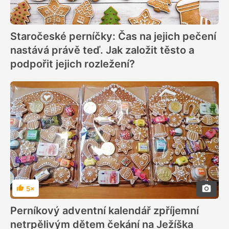
Staročeské perníčky: Čas na jejich pečení
nastává právě teď. Jak založit těsto a
podpořit jejich rozležení?
5×
Hodnocení
Perníkový adventní kalendář zpříjemní
netrpělivým dětem čekání na Ježíška