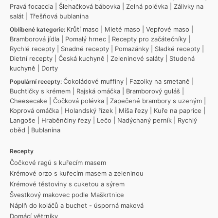
Pravá focaccia
|
Šlehačková bábovka
|
Zelná polévka
|
Zálivky na
salát
|
Třešňová bublanina
Krůtí maso
|
Mleté maso
|
Vepřové maso
|
Oblíbené kategorie:
Bramborová jídla
|
Pomalý hrnec
|
Recepty pro začátečníky
|
Rychlé recepty
|
Snadné recepty
|
Pomazánky
|
Sladké recepty
|
Dietní recepty
|
Česká kuchyně
|
Zeleninové saláty
|
Studená
kuchyně
|
Dorty
Čokoládové muffiny
|
Fazolky na smetaně
|
Populární recepty:
Buchtičky s krémem
|
Rajská omáčka
|
Bramborový guláš
|
Cheesecake
|
Čočková polévka
|
Zapečené brambory s uzeným
|
Koprová omáčka
|
Holandský řízek
|
Míša řezy
|
Kuře na paprice
|
Langoše
|
Hraběnčiny řezy
|
Lečo
|
Nadýchaný perník
|
Rychlý
oběd
|
Bublanina
Recepty
Čočkové ragú s kuřecím masem
Krémové orzo s kuřecím masem a zeleninou
Krémové těstoviny s cuketou a sýrem
Švestkový makovec podle Maškrtnice
Náplň do koláčů a buchet - úsporná maková
Domácí větrníky