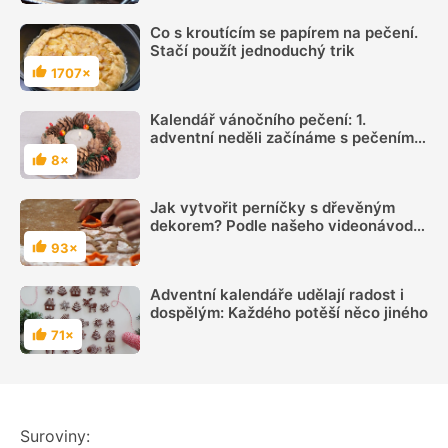
Co s kroutícím se papírem na pečení.
Stačí použít jednoduchý trik
1707×
Hodnocení
Kalendář vánočního pečení: 1.
adventní neděli začínáme s pečením
cukroví
8×
Hodnocení
Jak vytvořit perníčky s dřevěným
dekorem? Podle našeho videonávodu
je to hračka
93×
Hodnocení
Adventní kalendáře udělají radost i
dospělým: Každého potěší něco jiného
71×
Hodnocení
Suroviny: