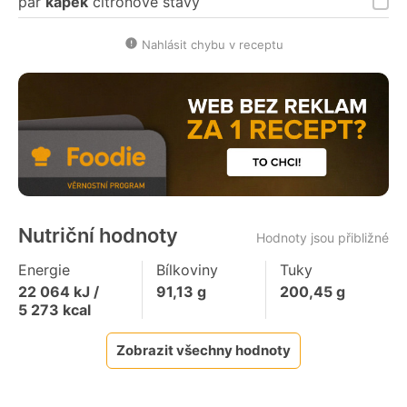
pár
kapek
citronové šťávy
Nahlásit chybu v receptu
Nutriční hodnoty
Hodnoty jsou přibližné
Energie
Bílkoviny
Tuky
22 064
kJ /
91,13
g
200,45
g
5 273
kcal
Zobrazit všechny hodnoty