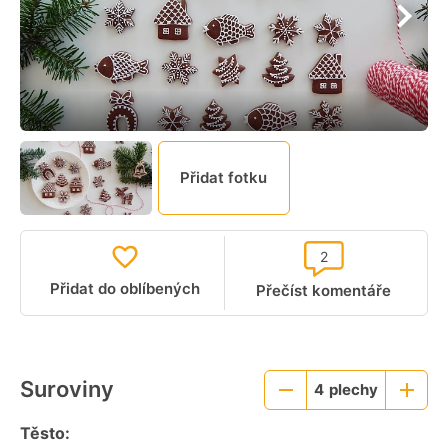
Přidat fotku
2
Přidat do oblíbených
Přečíst komentáře
Suroviny
4
plechy
Menší
Větší
porce
porce
Těsto: