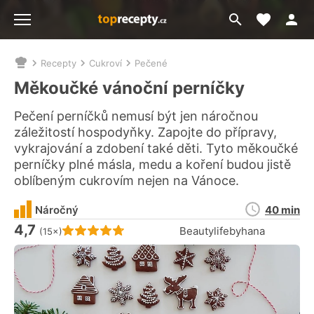
Moje akt
Přejít
Menu
na
vyhledávání
Recepty
Cukroví
Pečené
Nacházíte
se
Měkoučké vánoční perníčky
zde:
Pečení perníčků nemusí být jen náročnou
záležitostí hospodyňky. Zapojte do přípravy,
vykrajování a zdobení také děti. Tyto měkoučké
perníčky plné másla, medu a koření budou jistě
oblíbeným cukrovím nejen na Vánoce.
Doba
Náročný
40 min
přípravy
4,7
Hodnocení receptu je
Beautylifebyhana
(15×)