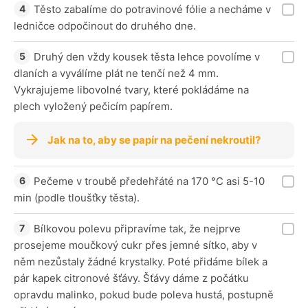
Těsto zabalíme do potravinové fólie a necháme v
ledničce odpočinout do druhého dne.
Druhý den vždy kousek těsta lehce povolíme v
dlaních a vyválíme plát ne tenčí než 4 mm.
Vykrajujeme libovolné tvary, které pokládáme na
plech vyložený pečicím papírem.
Jak na to, aby se papír na pečení nekroutil?
Pečeme v troubě předehřáté na 170 °C asi 5-10
min (podle tloušťky těsta).
Bílkovou polevu připravíme tak, že nejprve
prosejeme moučkový cukr přes jemné sítko, aby v
něm nezůstaly žádné krystalky. Poté přidáme bílek a
pár kapek citronové šťávy. Šťávy dáme z počátku
opravdu malinko, pokud bude poleva hustá, postupně