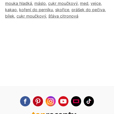
mouka hladká
,
máslo
,
cukr moučkový
,
med
,
vejce
,
kakao
,
koření do perníku
,
skořice
,
prášek do pečiva
,
bílek
,
cukr moučkový
,
šťáva citronová