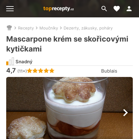
Moje akt
Přejít
Menu
na
vyhledávání
Recepty
Moučníky
Dezerty, zákusky, poháry
Nacházíte
se
Mascarpone krém se skořicovými
zde:
kytičkami
Snadný
4,7
Hodnocení receptu je
Bublais
(11×)