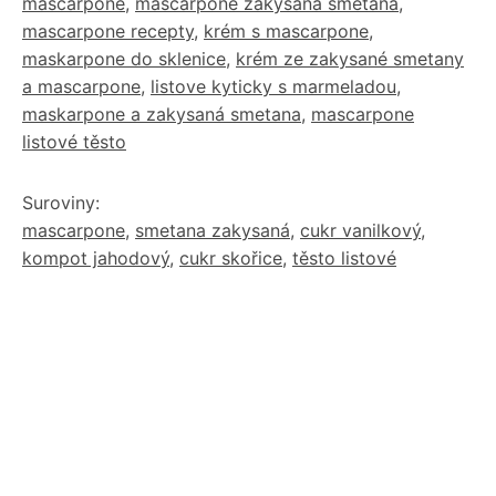
mascarpone
,
mascarpone zakysaná smetana
,
mascarpone recepty
,
krém s mascarpone
,
maskarpone do sklenice
,
krém ze zakysané smetany
a mascarpone
,
listove kyticky s marmeladou
,
maskarpone a zakysaná smetana
,
mascarpone
listové těsto
Suroviny:
mascarpone
,
smetana zakysaná
,
cukr vanilkový
,
kompot jahodový
,
cukr skořice
,
těsto listové