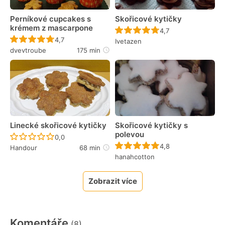
Perníkové cupcakes s
Skořicové kytičky
krémem z mascarpone
Recept ještě nebyl 
4,7
Recept ještě nebyl hodnocen
4,7
Ivetazen
dvevtroube
175 min
Linecké skořicové kytičky
Skořicové kytičky s
polevou
Recept ještě nebyl hodnocen
0,0
Recept ještě nebyl 
4,8
Handour
68 min
hanahcotton
Zobrazit více
Komentáře
(8)