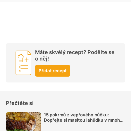
Máte skvělý recept? Podělte se
o něj!
Přidat recept
Přečtěte si
15 pokrmů z vepřového bůčku:
Dopřejte si masitou lahůdku v mnoha
podobách