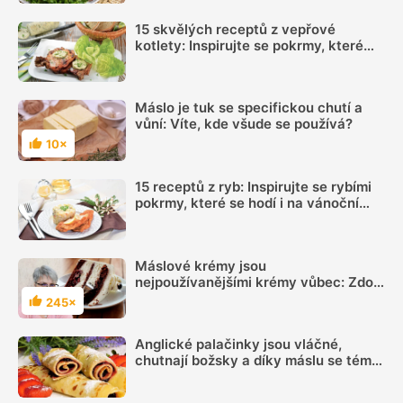
15 skvělých receptů z vepřové
kotlety: Inspirujte se pokrmy, které
vás nezklamou
Máslo je tuk se specifickou chutí a
vůní: Víte, kde všude se používá?
10×
Hodnocení
15 receptů z ryb: Inspirujte se rybími
pokrmy, které se hodí i na vánoční
hostinu
Máslové krémy jsou
nejpoužívanějšími krémy vůbec: Zdobí
se jimi dorty, zákusky, pečivo i
245×
Hodnocení
vánoční cukroví
Anglické palačinky jsou vláčné,
chutnají božsky a díky máslu se téměř
nepřipalují, snadný recept zvládne
každý