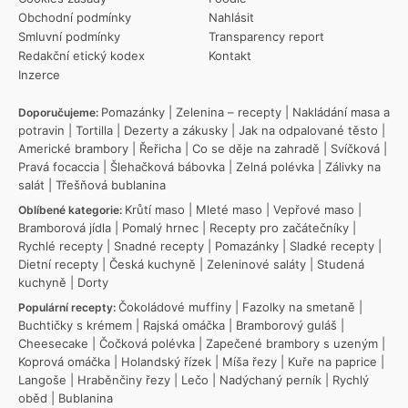
Obchodní podmínky
Nahlásit
Smluvní podmínky
Transparency report
Redakční etický kodex
Kontakt
Inzerce
Pomazánky
|
Zelenina – recepty
|
Nakládání masa a
Doporučujeme:
potravin
|
Tortilla
|
Dezerty a zákusky
|
Jak na odpalované těsto
|
Americké brambory
|
Řeřicha
|
Co se děje na zahradě
|
Svíčková
|
Pravá focaccia
|
Šlehačková bábovka
|
Zelná polévka
|
Zálivky na
salát
|
Třešňová bublanina
Krůtí maso
|
Mleté maso
|
Vepřové maso
|
Oblíbené kategorie:
Bramborová jídla
|
Pomalý hrnec
|
Recepty pro začátečníky
|
Rychlé recepty
|
Snadné recepty
|
Pomazánky
|
Sladké recepty
|
Dietní recepty
|
Česká kuchyně
|
Zeleninové saláty
|
Studená
kuchyně
|
Dorty
Čokoládové muffiny
|
Fazolky na smetaně
|
Populární recepty:
Buchtičky s krémem
|
Rajská omáčka
|
Bramborový guláš
|
Cheesecake
|
Čočková polévka
|
Zapečené brambory s uzeným
|
Koprová omáčka
|
Holandský řízek
|
Míša řezy
|
Kuře na paprice
|
Langoše
|
Hraběnčiny řezy
|
Lečo
|
Nadýchaný perník
|
Rychlý
oběd
|
Bublanina