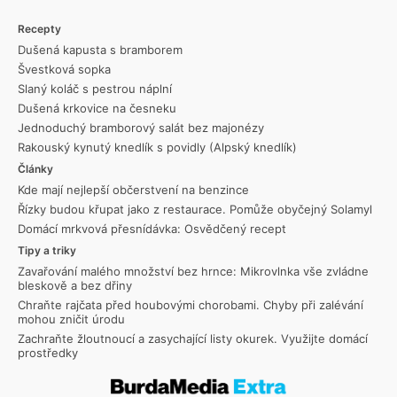
Recepty
Dušená kapusta s bramborem
Švestková sopka
Slaný koláč s pestrou náplní
Dušená krkovice na česneku
Jednoduchý bramborový salát bez majonézy
Rakouský kynutý knedlík s povidly (Alpský knedlík)
Články
Kde mají nejlepší občerstvení na benzince
Řízky budou křupat jako z restaurace. Pomůže obyčejný Solamyl
Domácí mrkvová přesnídávka: Osvědčený recept
Tipy a triky
Zavařování malého množství bez hrnce: Mikrovlnka vše zvládne
bleskově a bez dřiny
Chraňte rajčata před houbovými chorobami. Chyby při zalévání
mohou zničit úrodu
Zachraňte žloutnoucí a zasychající listy okurek. Využijte domácí
prostředky