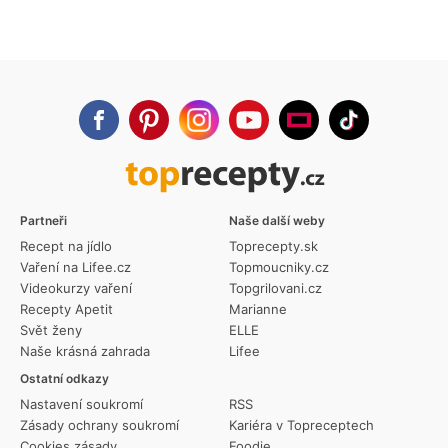
Partneři
Naše další weby
Recept na jídlo
Toprecepty.sk
Vaření na Lifee.cz
Topmoucniky.cz
Videokurzy vaření
Topgrilovani.cz
Recepty Apetit
Marianne
Svět ženy
ELLE
Naše krásná zahrada
Lifee
Ostatní odkazy
Nastavení soukromí
RSS
Zásady ochrany soukromí
Kariéra v Topreceptech
Cookies zásady
Foodie