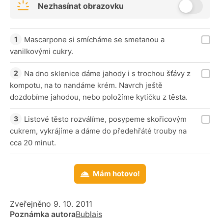
Nezhasínat obrazovku
Mascarpone si smícháme se smetanou a
vanilkovými cukry.
Na dno sklenice dáme jahody i s trochou šťávy z
kompotu, na to nandáme krém. Navrch ještě
dozdobíme jahodou, nebo položíme kytičku z těsta.
Listové těsto rozválíme, posypeme skořicovým
cukrem, vykrájíme a dáme do předehřáté trouby na
cca 20 minut.
Mám hotovo!
Zveřejněno 9. 10. 2011
Poznámka autora
Bublais