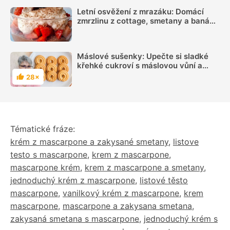
Letní osvěžení z mrazáku: Domácí
zmrzlinu z cottage, smetany a banánu
si zamiluje celá rodina
Máslové sušenky: Upečte si sladké
křehké cukroví s máslovou vůní a
báječnou chutí
28×
Hodnocení
Tématické fráze:
krém z mascarpone a zakysané smetany
,
listove
testo s mascarpone
,
krem z mascarpone
,
mascarpone krém
,
krem z mascarpone a smetany
,
jednoduchý krém z mascarpone
,
listové těsto
mascarpone
,
vanilkový krém z mascarpone
,
krem
mascarpone
,
mascarpone a zakysana smetana
,
zakysaná smetana s mascarpone
,
jednoduchý krém s