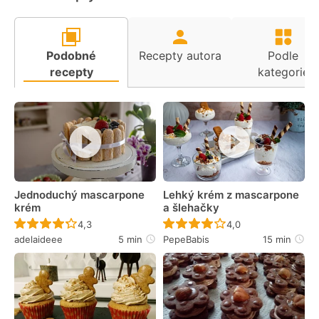
Podobné
Recepty autora
Podle
recepty
kategorie
Jednoduchý mascarpone
Lehký krém z mascarpone
krém
a šlehačky
Recept ještě nebyl hodnocen
Recept ještě nebyl 
4,3
4,0
adelaideee
5 min
PepeBabis
15 min