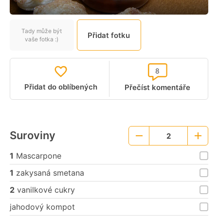
Tady může být
Přidat fotku
vaše fotka :)
8
Přidat do oblíbených
Přečíst komentáře
Suroviny
2
Menší
Větší
porce
porce
1
Mascarpone
1
zakysaná smetana
2
vanilkové cukry
jahodový kompot