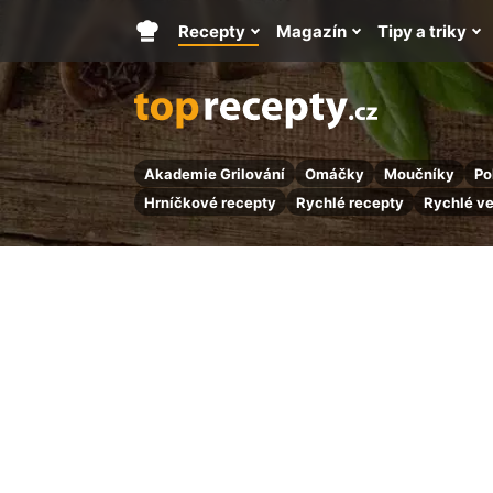
Recepty
Magazín
Tipy a triky
Hlavní
stránka
Akademie Grilování
Omáčky
Moučníky
Po
Hrníčkové recepty
Rychlé recepty
Rychlé v