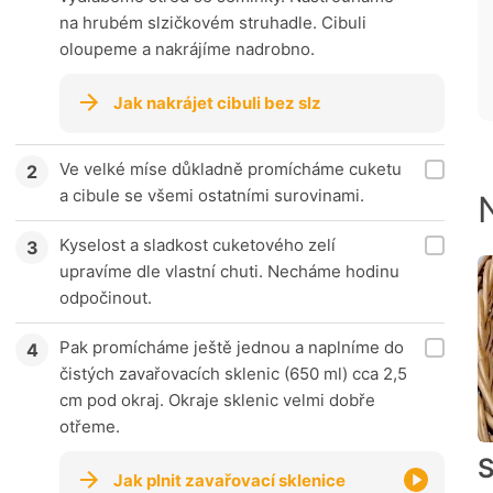
na hrubém slzičkovém struhadle. Cibuli
oloupeme a nakrájíme nadrobno.
Jak nakrájet cibuli bez slz
Ve velké míse důkladně promícháme cuketu
a cibule se všemi ostatními surovinami.
Kyselost a sladkost cuketového zelí
upravíme dle vlastní chuti. Necháme hodinu
odpočinout.
Pak promícháme ještě jednou a naplníme do
čistých zavařovacích sklenic (650 ml) cca 2,5
cm pod okraj. Okraje sklenic velmi dobře
otřeme.
S
Jak plnit zavařovací sklenice