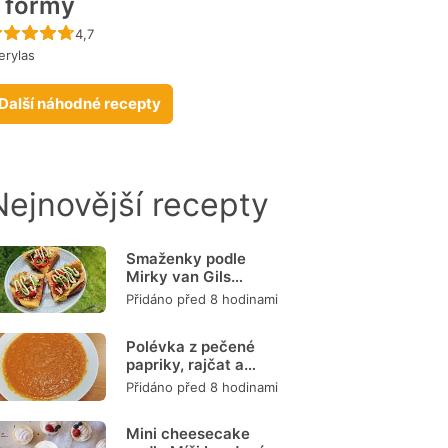
 formy
Recept ještě nebyl hodnocen
4,7
rylas
Další náhodné recepty
Nejnovější recepty
Smaženky podle
Mirky van Gils
Slavíkové
Přidáno před 8 hodinami
Polévka z pečené
papriky, rajčat a
mrkve
Přidáno před 8 hodinami
Mini cheesecake