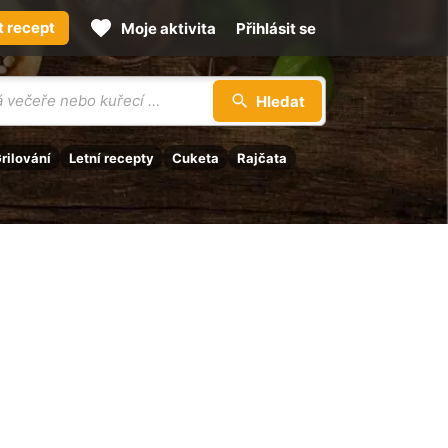
t recept
Moje aktivita
Přihlásit se
Hledat
rilování
Letní recepty
Cuketa
Rajčata