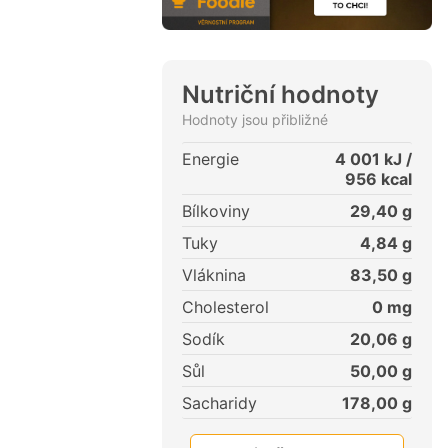
Nutriční hodnoty
Hodnoty jsou přibližné
Energie
4 001
kJ /
956
kcal
Bílkoviny
29,40
g
Tuky
4,84
g
Vláknina
83,50
g
Cholesterol
0
mg
Sodík
20,06
g
Sůl
50,00
g
Sacharidy
178,00
g