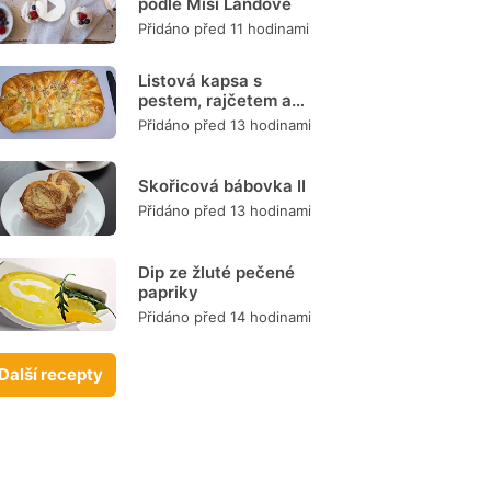
podle Míši Landové
Přidáno před 11 hodinami
Listová kapsa s
pestem, rajčetem a
mozzarellou
Přidáno před 13 hodinami
Skořicová bábovka II
Přidáno před 13 hodinami
Dip ze žluté pečené
papriky
Přidáno před 14 hodinami
Další recepty