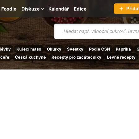
Přida
Foodie
Diskuze
Kalendář
Edice
Vyhledávání
lévky
Kuřecí maso
Okurky
Švestky
Podle ČSN
Paprika
G
ečeře
Česká kuchyně
Recepty pro začátečníky
Levné recepty