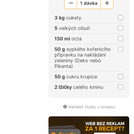
1
dávka
Menší
Větší
porce
porce
3 kg
cukety
5
velkých cibulí
150 ml
octa
50 g
sypkého kořenicího
přípravku na nakládání
zeleniny (Deko nebo
Pikanta)
50 g
cukru krupice
2 lžičky
celého kmínu
Nahlásit chybu v receptu