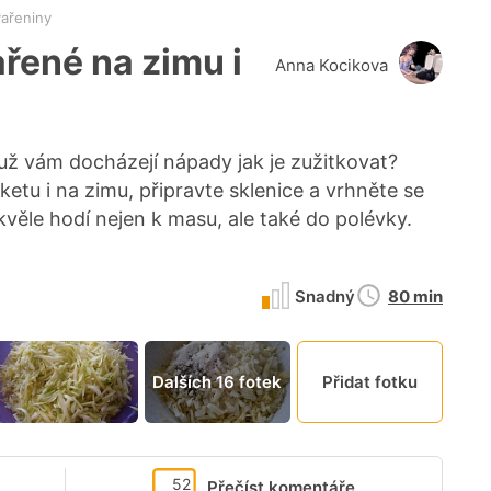
vařeniny
řené na zimu i
Anna Kocikova
 už vám docházejí nápady jak je zužitkovat?
tu i na zimu, připravte sklenice a vrhněte se
kvěle hodí nejen k masu, ale také do polévky.
Doba
Snadný
80 min
přípravy
Dalších 16 fotek
Přidat fotku
52
Přečíst komentáře