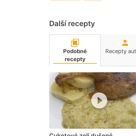
Další recepty
Podobné
Recepty au
recepty
Cuketové zelí dušené