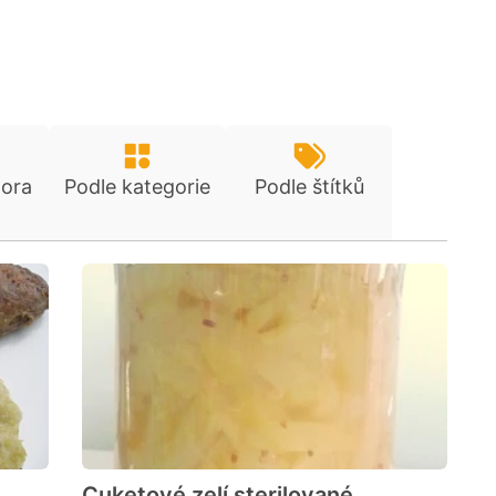
tora
Podle kategorie
Podle štítků
Cuketové zelí sterilované