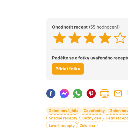
Ohodnotit recept
(55 hodnocení)
Podělte se o fotky uvařeného recept
Přidat fotku
Zeleninová jídla
Zavařeniny
Zelenino
Snadné recepty
Běžný den
Letní recep
Levné recepty
Zelenina