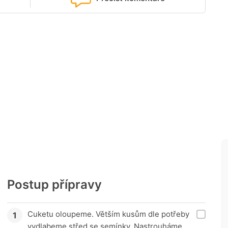
Postup přípravy
Cuketu oloupeme. Větším kusům dle potřeby
vydlabeme střed se semínky. Nastrouháme