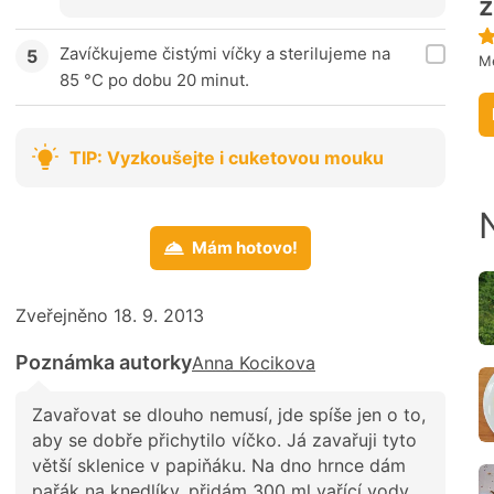
z
Zavíčkujeme čistými víčky a sterilujeme na
Me
85 °C po dobu 20 minut.
TIP: Vyzkoušejte i cuketovou mouku
Mám hotovo!
Zveřejněno 18. 9. 2013
Poznámka autorky
Anna Kocikova
Zavařovat se dlouho nemusí, jde spíše jen o to,
aby se dobře přichytilo víčko. Já zavařuji tyto
větší sklenice v papiňáku. Na dno hrnce dám
pařák na knedlíky, přidám 300 ml vařící vody,