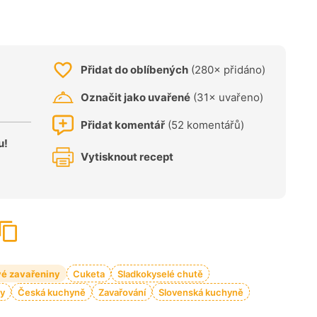
Přidat do oblíbených
(280× přidáno)
Označit jako uvařené
(31× uvařeno)
Přidat komentář
(52 komentářů)
u!
Vytisknout recept
vé zavařeniny
Cuketa
Sladkokyselé chutě
ty
Česká kuchyně
Zavařování
Slovenská kuchyně