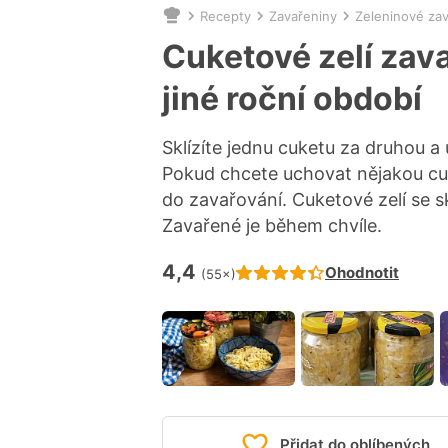
Recepty
Zavařeniny
Zeleninové za
Nacházíte
se
Cuketové zelí zava
zde:
jiné roční období
Sklízíte jednu cuketu za druhou a
Pokud chcete uchovat nějakou cuke
do zavařování. Cuketové zelí se s
Zavařené je během chvíle.
4,4
Hodnocení receptu je
Ohodnotit
(55×)
Přidat do oblíbených