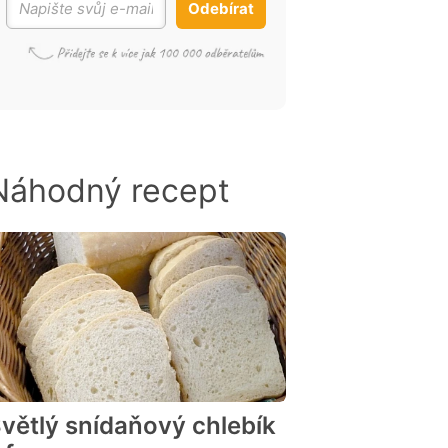
Odebírat
Náhodný recept
větlý snídaňový chlebík