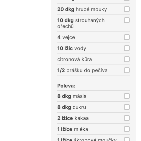
20 dkg
hrubé mouky
10 dkg
strouhaných
ořechů
4
vejce
10 lžic
vody
citronová kůra
1/2
prášku do pečiva
Poleva:
8 dkg
másla
8 dkg
cukru
2 lžíce
kakaa
1 lžíce
mléka
1 lžíce
škrobové moučky