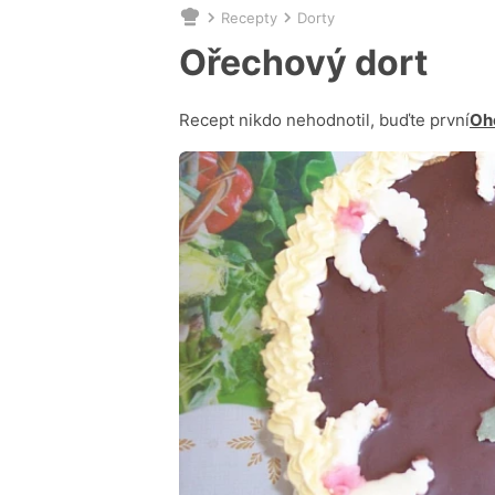
Recepty
Dorty
Nacházíte
se
Ořechový dort
zde:
Recept nikdo nehodnotil, buďte první
Oh