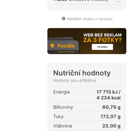
Nahlásit chybu v receptu
Nutriční hodnoty
Hodnoty jsou přibližné
Energie
17 715
kJ /
4 234
kcal
Bílkoviny
80,79
g
Tuky
172,07
g
Vláknina
23,00
g