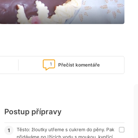
1
Přečíst komentáře
Postup přípravy
Těsto: žloutky utřeme s cukrem do pěny. Pak
přidáváme po lžících vodu s moukou, kypřící