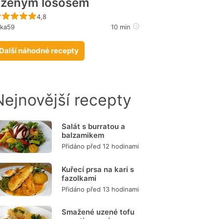
uzeným lososem
Recept ještě nebyl hodnocen
4,8
ika59
10 min
Další náhodné recepty
Nejnovější recepty
Salát s burratou a
balzamikem
Přidáno před 12 hodinami
Kuřecí prsa na kari s
fazolkami
Přidáno před 13 hodinami
Smažené uzené tofu