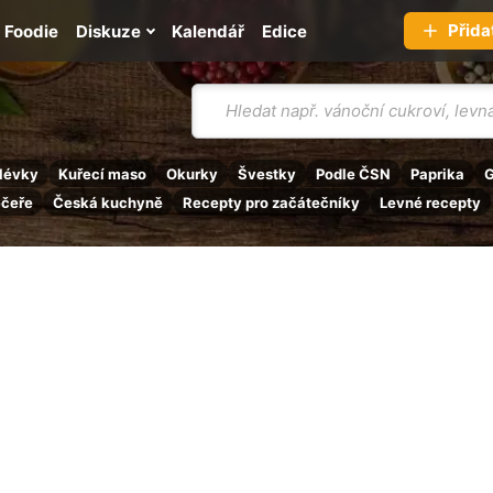
Přida
Foodie
Diskuze
Kalendář
Edice
Vyhledávání
lévky
Kuřecí maso
Okurky
Švestky
Podle ČSN
Paprika
G
ečeře
Česká kuchyně
Recepty pro začátečníky
Levné recepty