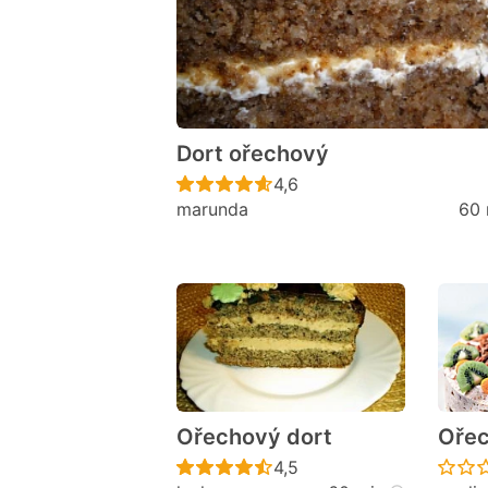
Dort ořechový
Recept ještě nebyl hodno
4,6
marunda
60 
Ořechový dort
Ořec
Recept ještě nebyl hodno
4,5