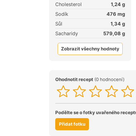
Cholesterol
1,24
g
Sodík
476
mg
Sůl
1,34
g
Sacharidy
579,08
g
Zobrazit všechny hodnoty
Ohodnotit recept
(0 hodnocení)
Podělte se o fotky uvařeného recept
Přidat fotku