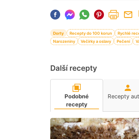
Dorty
Recepty do 100 korun
Rychlé rec
Narozeniny
Večírky a oslavy
Pečení
V
Další recepty
Podobné
Recepty au
recepty