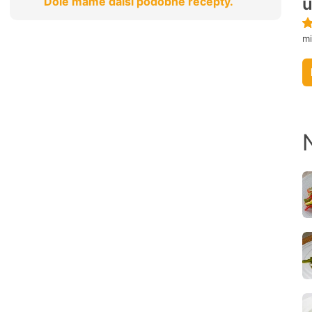
Dole máme další podobné recepty.
m