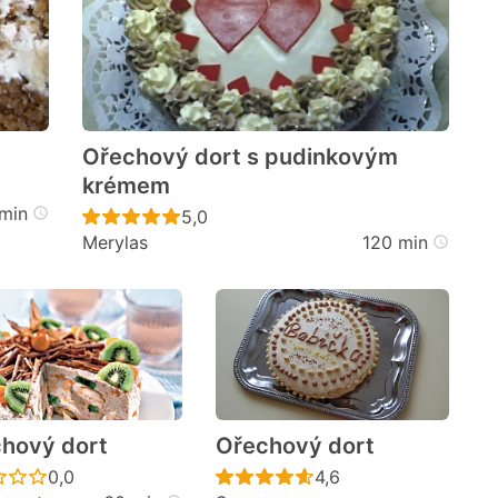
Ořechový dort s pudinkovým
krémem
cen
min
Recept ještě nebyl hodnocen
5,0
Merylas
120 min
hový dort
Ořechový dort
cen
Recept ještě nebyl hodnocen
Recept ještě nebyl h
0,0
4,6