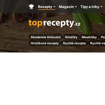
Recepty
Magazín
Tipy a triky
Hlavní
stránka
Akademie Grilování
Omáčky
Moučníky
Po
Hrníčkové recepty
Rychlé recepty
Rychlé v