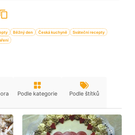
epty
Běžný den
Česká kuchyně
Sváteční recepty
aření
tora
Podle kategorie
Podle štítků