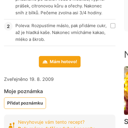
prášek, citronovou kůru a ořechy. Nakonec
sníh z bílků. Pečeme zvolna asi 3/4 hodiny.
Poleva: Rozpustíme máslo, pak přidáme cukr,
až je hladká kaše. Nakonec vmícháme kakao,
mléko a škrob.
Mám hotovo!
Zveřejněno 19. 8. 2009
Moje poznámka
Přidat poznámku
S
Nevyhovuje vám tento recept?