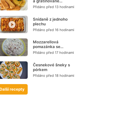
a gratinované
brambory
Přidáno před 13 hodinami
Snídaně z jednoho
plechu
Přidáno před 16 hodinami
Mozzarellová
pomazánka se
šunkou
Přidáno před 17 hodinami
Česnekové šneky s
pórkem
Přidáno před 18 hodinami
Další recepty