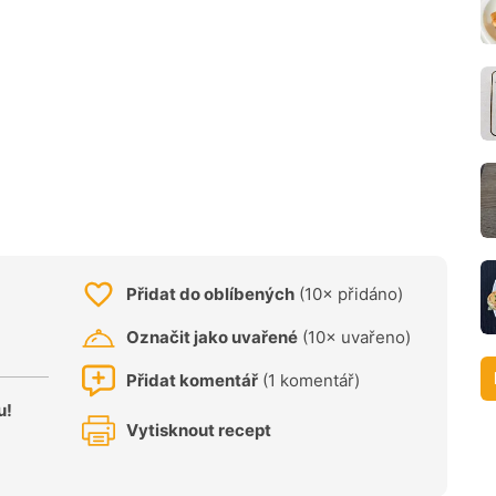
Přidat do oblíbených
(10× přidáno)
Označit jako uvařené
(10× uvařeno)
Přidat komentář
(1 komentář)
u!
Vytisknout recept