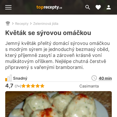
Moje akt
Přejít
Menu
na
vyhledávání
Recepty
Zeleninová jídla
Nacházíte
se
Květák se sýrovou omáčkou
zde:
Jemný květák přelitý domácí sýrovou omáčkou
s modrým sýrem je jednoduchý bezmasý oběd,
který příjemně zasytí a zároveň krásně voní
muškátovým oříškem. Nejlépe chutná čerstvě
připravený s vařenými bramborami.
Doba
Snadný
40 min
přípravy
4,7
Hodnocení receptu je
Casimanta
(7×)