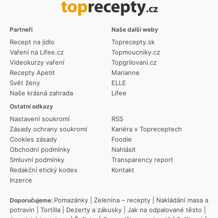
Partneři
Naše další weby
Recept na jídlo
Toprecepty.sk
Vaření na Lifee.cz
Topmoucniky.cz
Videokurzy vaření
Topgrilovani.cz
Recepty Apetit
Marianne
Svět ženy
ELLE
Naše krásná zahrada
Lifee
Ostatní odkazy
Nastavení soukromí
RSS
Zásady ochrany soukromí
Kariéra v Topreceptech
Cookies zásady
Foodie
Obchodní podmínky
Nahlásit
Smluvní podmínky
Transparency report
Redakční etický kodex
Kontakt
Inzerce
Pomazánky
|
Zelenina – recepty
|
Nakládání masa a
Doporučujeme:
potravin
|
Tortilla
|
Dezerty a zákusky
|
Jak na odpalované těsto
|