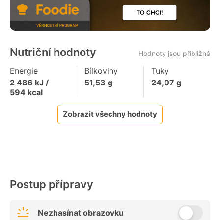
Nutriční hodnoty
Hodnoty jsou přibližné
Energie
Bílkoviny
Tuky
2 486
kJ /
51,53
g
24,07
g
594
kcal
Zobrazit všechny hodnoty
Postup přípravy
Nezhasínat obrazovku