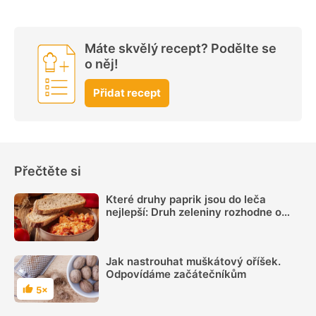
Máte skvělý recept? Podělte se
o něj!
Přidat recept
Přečtěte si
Které druhy paprik jsou do leča
nejlepší: Druh zeleniny rozhodne o
výsledné chuti víc, než si myslíme
Jak nastrouhat muškátový oříšek.
Odpovídáme začátečníkům
5×
Hodnocení