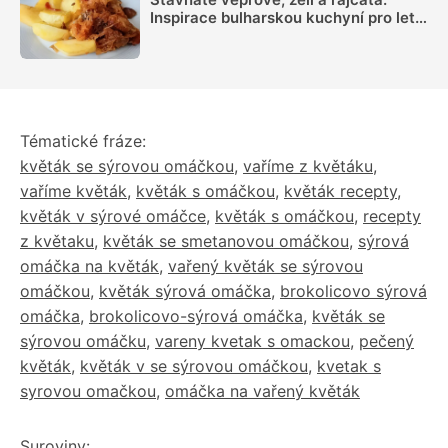
Inspirace bulharskou kuchyní pro letní
oběd z jednoho pekáčku
Tématické fráze:
květák se sýrovou omáčkou
,
vaříme z květáku
,
vaříme květák
,
květák s omáčkou
,
květák recepty
,
květák v sýrové omáčce
,
květák s omáčkou
,
recepty
z květaku
,
květák se smetanovou omáčkou
,
sýrová
omáčka na květák
,
vařený květák se sýrovou
omáčkou
,
květák sýrová omáčka
,
brokolicovo sýrová
omáčka
,
brokolicovo-sýrová omáčka
,
květák se
sýrovou omáčku
,
vareny kvetak s omackou
,
pečený
květák
,
květák v se sýrovou omáčkou
,
kvetak s
syrovou omačkou
,
omáčka na vařený květák
Suroviny: