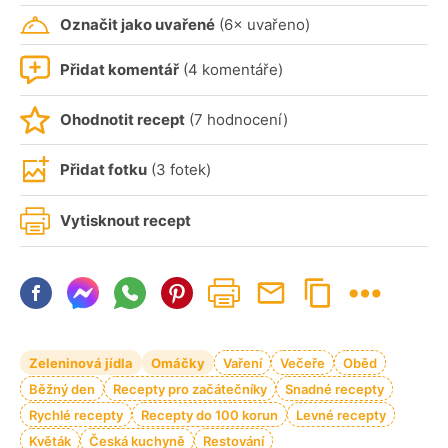
Označit jako uvařené
(6× uvařeno)
Přidat komentář
(4 komentáře)
Ohodnotit recept
(7 hodnocení)
Přidat fotku
(3 fotek)
Vytisknout recept
Zeleninová jídla
Omáčky
Vaření
Večeře
Oběd
Běžný den
Recepty pro začátečníky
Snadné recepty
Rychlé recepty
Recepty do 100 korun
Levné recepty
Květák
Česká kuchyně
Restování