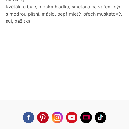
květák
,
cibule
,
mouka hladká
,
smetana na vaření
,
sýr
s modrou plísní
,
máslo
,
pepř mletý
,
ořech muškátový
,
sůl
,
pažitka