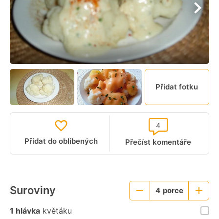
Přidat fotku
4
Přidat do oblíbených
Přečíst komentáře
Suroviny
4
porce
Menší
Větší
porce
porce
1 hlávka
květáku