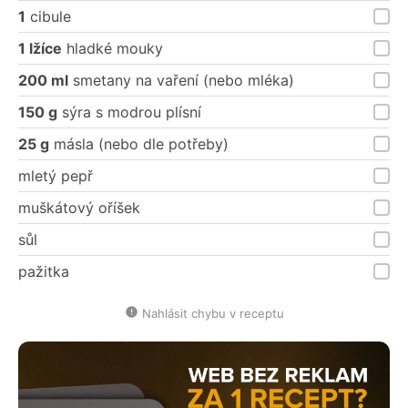
1
cibule
1 lžíce
hladké mouky
200 ml
smetany na vaření (nebo mléka)
150 g
sýra s modrou plísní
25 g
másla (nebo dle potřeby)
mletý pepř
muškátový oříšek
sůl
pažitka
Nahlásit chybu v receptu