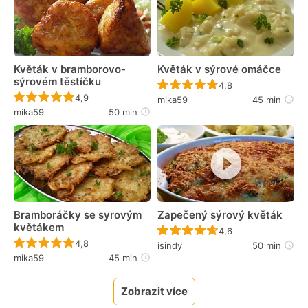
Květák v bramborovo-
Květák v sýrové omáčce
sýrovém těstíčku
Recept ještě nebyl 
4,8
Recept ještě nebyl hodnocen
4,9
mika59
45 min
mika59
50 min
Bramboráčky se syrovým
Zapečený sýrový květák
květákem
Recept ještě nebyl 
4,6
Recept ještě nebyl hodnocen
4,8
isindy
50 min
mika59
45 min
Zobrazit více