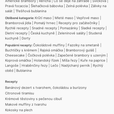
Americké brambory
|
Řeřicha
|
Co se děje na zahradě
|
Svíčková
|
Pravá focaccia
|
Šlehačková bábovka
|
Zelná polévka
|
Zálivky na
salát
|
Třešňová bublanina
Krůtí maso
|
Mleté maso
|
Vepřové maso
|
Oblíbené kategorie:
Bramborová jídla
|
Pomalý hrnec
|
Recepty pro začátečníky
|
Rychlé recepty
|
Snadné recepty
|
Pomazánky
|
Sladké recepty
|
Dietní recepty
|
Česká kuchyně
|
Zeleninové saláty
|
Studená
kuchyně
|
Dorty
Čokoládové muffiny
|
Fazolky na smetaně
|
Populární recepty:
Buchtičky s krémem
|
Rajská omáčka
|
Bramborový guláš
|
Cheesecake
|
Čočková polévka
|
Zapečené brambory s uzeným
|
Koprová omáčka
|
Holandský řízek
|
Míša řezy
|
Kuře na paprice
|
Langoše
|
Hraběnčiny řezy
|
Lečo
|
Nadýchaný perník
|
Rychlý
oběd
|
Bublanina
Recepty
Banánový dezert s tvarohem, čokoládou a burizony
Citronové tiramisu
Krémové těstoviny s pečenou cibulí
Makové muffiny z tvarohu
Kokosky na plech