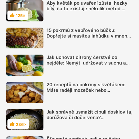
Aby květák po uvaření zůstal hezky
bílý, na to existuje několik metod.
Jednou z nich je přidat do vody trochu
125×
Hodnocení
mléka
15 pokrmů z vepřového bůčku:
Dopřejte si masitou lahůdku v mnoha
podobách
Jak uchovat citrony čerstvé co
nejdéle: Nemýt, udržovat v suchu a
sledovat jednu důležitou věc
20 receptů na pokrmy s květákem:
Máte raději mozeček nebo
gratinovaný květák?
Jak správně usmažit cibuli dosklovita,
dorůžova či dočervena?
Začátečníkům video napoví, jak
236×
Hodnocení
postupovat
Šťavnaté vepřové, zelí a rajčata: