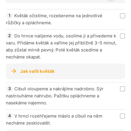
Květák očistíme, rozebereme na jednotlivé
růžičky a opláchneme.
Do hrnce nalijeme vodu, osolíme ji a přivedeme k
varu. Přidáme květák a vaříme jej přibližně 3–5 minut,
aby zůstal mírně pevný. Poté květák scedíme a
necháme okapat.
Jak vařit květák
Cibuli oloupeme a nakrájíme nadrobno. Sýr
nastrouháme nahrubo. Pažitku opláchneme a
nasekáme najemno.
V hrnci rozehřejeme máslo a cibuli na něm
necháme zesklovatět.