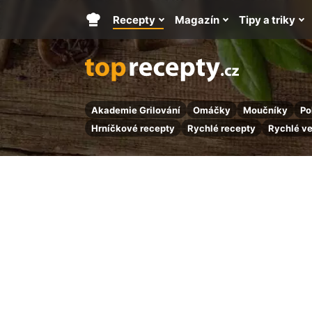
Recepty
Magazín
Tipy a triky
Hlavní
stránka
Akademie Grilování
Omáčky
Moučníky
Po
Hrníčkové recepty
Rychlé recepty
Rychlé v