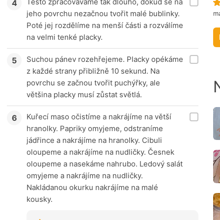
Těsto zpracováváme tak dlouho, dokud se na
jeho povrchu nezačnou tvořit malé bublinky.
ma
Poté jej rozdělíme na menší části a rozválíme
na velmi tenké placky.
Suchou pánev rozehřejeme. Placky opékáme
z každé strany přibližně 10 sekund. Na
povrchu se začnou tvořit puchýřky, ale
většina placky musí zůstat světlá.
Kuřecí maso očistíme a nakrájíme na větší
hranolky. Papriky omyjeme, odstraníme
jádřince a nakrájíme na hranolky. Cibuli
oloupeme a nakrájíme na nudličky. Česnek
oloupeme a nasekáme nahrubo. Ledový salát
omyjeme a nakrájíme na nudličky.
Nakládanou okurku nakrájíme na malé
kousky.