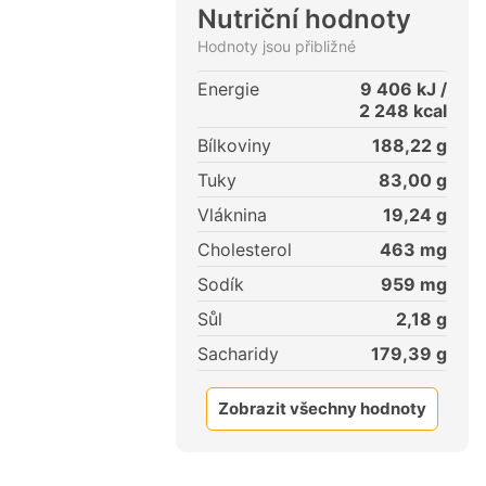
Nutriční hodnoty
Hodnoty jsou přibližné
Energie
9 406
kJ /
2 248
kcal
Bílkoviny
188,22
g
Tuky
83,00
g
Vláknina
19,24
g
Cholesterol
463
mg
Sodík
959
mg
Sůl
2,18
g
Sacharidy
179,39
g
Zobrazit všechny hodnoty