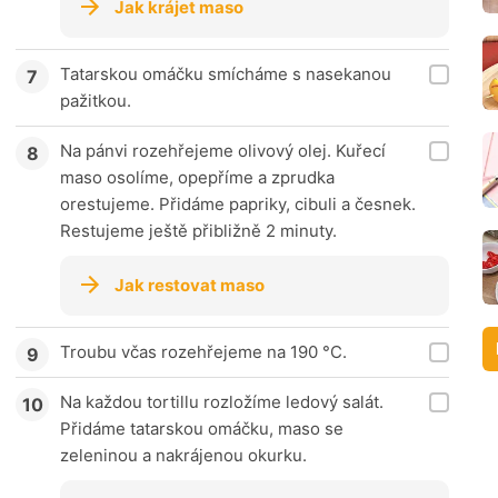
Jak krájet maso
Tatarskou omáčku smícháme s nasekanou
pažitkou.
Na pánvi rozehřejeme olivový olej. Kuřecí
maso osolíme, opepříme a zprudka
orestujeme. Přidáme papriky, cibuli a česnek.
Restujeme ještě přibližně 2 minuty.
Jak restovat maso
Troubu včas rozehřejeme na 190 °C.
Na každou tortillu rozložíme ledový salát.
Přidáme tatarskou omáčku, maso se
zeleninou a nakrájenou okurku.