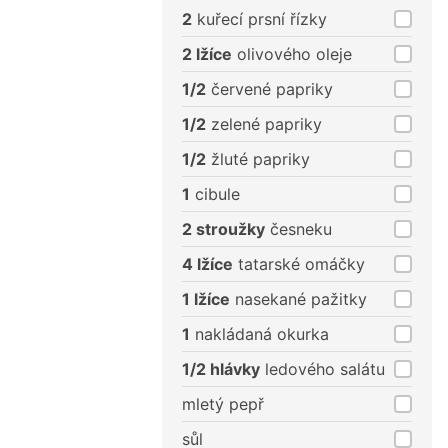
porce
porce
2
kuřecí prsní řízky
2 lžíce
olivového oleje
1/2
červené papriky
1/2
zelené papriky
1/2
žluté papriky
1
cibule
2 stroužky
česneku
4 lžíce
tatarské omáčky
1 lžíce
nasekané pažitky
1
nakládaná okurka
1/2 hlávky
ledového salátu
mletý pepř
sůl