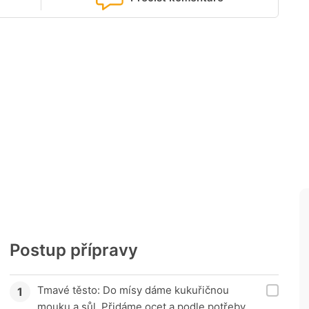
Postup přípravy
Tmavé těsto: Do mísy dáme kukuřičnou
mouku a sůl. Přidáme ocet a podle potřeby