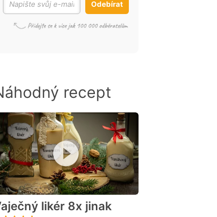
Odebírat
Náhodný recept
aječný likér 8x jinak