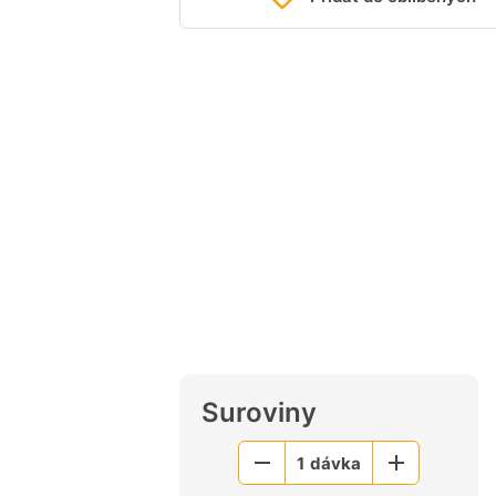
Suroviny
1
dávka
Menší
Větší