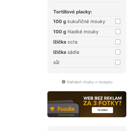
Tortillové placky:
100 g
kukuřičné mouky
100 g
hladké mouky
lžička
octa
lžička
sádla
sůl
Nahlásit chybu v receptu