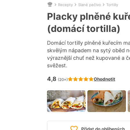
Recepty
Slané pečivo
Tortilly
Nacházíte
se
Placky plněné ku
zde:
(domácí tortilla)
Domácí tortilly plněné kuřecím m
skvělým nápadem na sytý oběd ne
výraznější chuť než kupované a če
svěžest.
4,8
Hodnocení receptu je
Ohodnotit
(20×)
Přidat do oblíbených