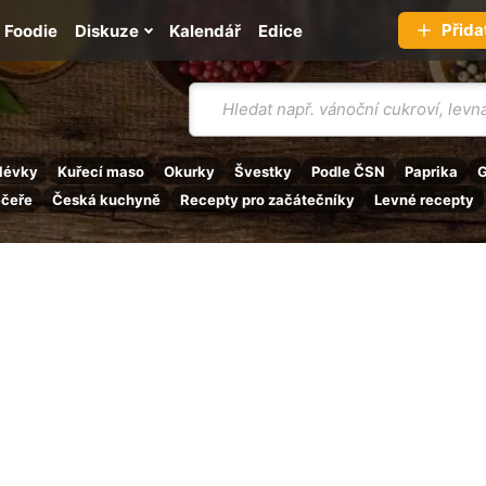
Přida
Foodie
Diskuze
Kalendář
Edice
Vyhledávání
lévky
Kuřecí maso
Okurky
Švestky
Podle ČSN
Paprika
G
ečeře
Česká kuchyně
Recepty pro začátečníky
Levné recepty