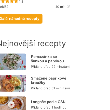
Recept ještě nebyl hodnocen
4,8
rki87
40 min
Další náhodné recepty
Nejnovější recepty
Pomazánka se
šunkou a paprikou
Přidáno před 22 minutami
Smažené paprikové
kroužky
Přidáno před 51 minutami
Langoše podle ČSN
Přidáno před 1 hodinou