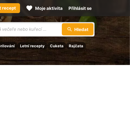
t recept
Moje aktivita
Přihlásit se
Hledat
rilování
Letní recepty
Cuketa
Rajčata