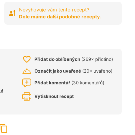
Nevyhovuje vám tento recept?
Dole máme další podobné recepty.
Přidat do oblíbených
(269× přidáno)
Označit jako uvařené
(20× uvařeno)
Přidat komentář
(30 komentářů)
u!
Vytisknout recept