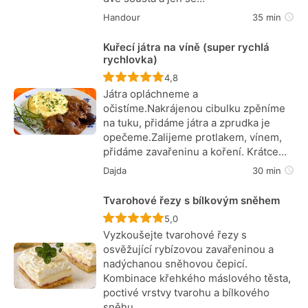
Handour
35 min
Kuřecí játra na víně (super rychlá
rychlovka)
Recept ještě nebyl hodnocen
4,8
Játra opláchneme a
očistíme.Nakrájenou cibulku zpěníme
na tuku, přidáme játra a zprudka je
opečeme.Zalijeme protlakem, vínem,
přidáme zavařeninu a koření. Krátce…
Dajda
30 min
Tvarohové řezy s bílkovým sněhem
Recept ještě nebyl hodnocen
5,0
Vyzkoušejte tvarohové řezy s
osvěžující rybízovou zavařeninou a
nadýchanou sněhovou čepicí.
Kombinace křehkého máslového těsta,
poctivé vrstvy tvarohu a bílkového
sněhu…