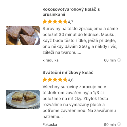
Kokosovotvarohový koláč s
brusinkami
Recept ještě nebyl hodnocen
4,7
Suroviny na těsto zpracujeme a dáme
odležet 30 minut do lednice. Mouku,
když bude těsto řídké, ještě přidejte,
ono někdy dávám 350 g a někdy i víc,
záleží na tvarohu.…
k.radulka
60 min
Sváteční mřížkový koláč
Recept ještě nebyl hodnocen
4,6
Všechny suroviny zpracujeme v
těsto/krom zavařeniny/ a 1/3 si
odložíme na mřížky. Zbytek těsta
rozválíme na vymazaný plech a
potřeme zavařeninou. Na zavařaninu
natřeme…
Fokuska
90 min