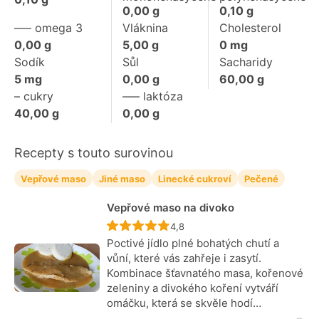
0,00
g
0,10
g
––– omega 3
Vláknina
Cholesterol
0,00
g
5,00
g
0
mg
Sodík
Sůl
Sacharidy
5
mg
0,00
g
60,00
g
– cukry
––– laktóza
40,00
g
0,00
g
Recepty s touto surovinou
Vepřové maso
Jiné maso
Linecké cukroví
Pečené
Vepřové maso na divoko
Recept ještě nebyl hodnocen
4,8
Poctivé jídlo plné bohatých chutí a
vůní, které vás zahřeje i zasytí.
Kombinace šťavnatého masa, kořenové
zeleniny a divokého koření vytváří
omáčku, která se skvěle hodí…