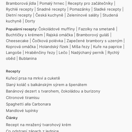
Bramborová jídla
|
Pomalý hrnec
|
Recepty pro začátečníky
|
Rychlé recepty
|
Snadné recepty
|
Pomazánky
|
Sladké recepty
|
Dietní recepty
|
Česká kuchyně
|
Zeleninové saláty
|
Studená
kuchyně
|
Dorty
Čokoládové muffiny
|
Fazolky na smetaně
|
Populární recepty:
Buchtičky s krémem
|
Rajská omáčka
|
Bramborový guláš
|
Cheesecake
|
Čočková polévka
|
Zapečené brambory s uzeným
|
Koprová omáčka
|
Holandský řízek
|
Míša řezy
|
Kuře na paprice
|
Langoše
|
Hraběnčiny řezy
|
Lečo
|
Nadýchaný perník
|
Rychlý
oběd
|
Bublanina
Recepty
Kuřecí prsa na mrkvi a cuketě
Slaný koláč s balkánským sýrem a špenátem
Banánový dezert s tvarohem, čokoládou a burizony
Citronové tiramisu
Spaghetti alla Carbonara
Mandlové lupínky
Články
Recept na mražený tvarohový krém
Co odstraní zápach z lednice