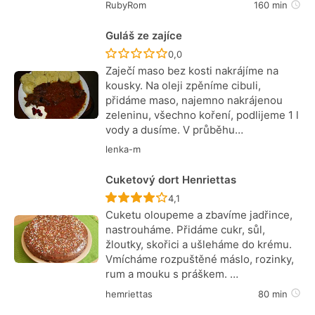
RubyRom
160 min
Guláš ze zajíce
Recept ještě nebyl hodnocen
0,0
Zaječí maso bez kosti nakrájíme na
kousky. Na oleji zpěníme cibuli,
přidáme maso, najemno nakrájenou
zeleninu, všechno koření, podlijeme 1 l
vody a dusíme. V průběhu…
lenka-m
Cuketový dort Henriettas
Recept ještě nebyl hodnocen
4,1
Cuketu oloupeme a zbavíme jadřince,
nastrouháme. Přidáme cukr, sůl,
žloutky, skořici a ušleháme do krému.
Vmícháme rozpuštěné máslo, rozinky,
rum a mouku s práškem. …
hemriettas
80 min