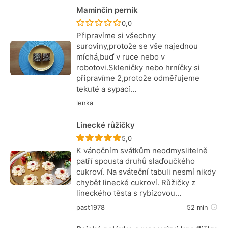
Maminčin perník
Recept ještě nebyl hodnocen
0,0
Připravíme si všechny
suroviny,protože se vše najednou
míchá,buď v ruce nebo v
robotovi.Skleničky nebo hrníčky si
připravíme 2,protože odměřujeme
tekuté a sypací…
lenka
Linecké růžičky
Recept ještě nebyl hodnocen
5,0
K vánočním svátkům neodmyslitelně
patří spousta druhů slaďoučkého
cukroví. Na sváteční tabuli nesmí nikdy
chybět linecké cukroví. Růžičky z
lineckého těsta s rybízovou…
past1978
52 min