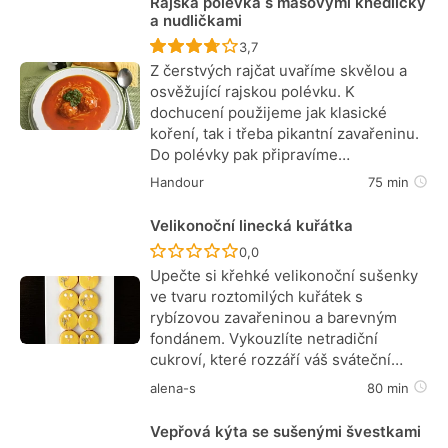
Rajská polévka s masovými knedlíčky
a nudličkami
Recept ještě nebyl hodnocen
3,7
Z čerstvých rajčat uvaříme skvělou a
osvěžující rajskou polévku. K
dochucení použijeme jak klasické
koření, tak i třeba pikantní zavařeninu.
Do polévky pak připravíme…
Handour
75 min
Velikonoční linecká kuřátka
Recept ještě nebyl hodnocen
0,0
Upečte si křehké velikonoční sušenky
ve tvaru roztomilých kuřátek s
rybízovou zavařeninou a barevným
fondánem. Vykouzlíte netradiční
cukroví, které rozzáří váš sváteční…
alena-s
80 min
Vepřová kýta se sušenými švestkami