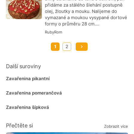
přidáme za stálého šlehání postupně
olej, žloutky a mouku. Nalijeme do
vymazané a moukou vysypané dortové
formy o průměru 28 cm.…
RubyRom
1
2
Další suroviny
Zavařenina pikantní
Zavařenina pomerančová
Zavařenina šípková
Přečtěte si
Zobrazit více