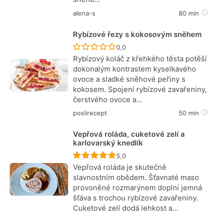
alena-s
80 min
Rybízové řezy s kokosovým sněhem
Recept ještě nebyl hodnocen
0,0
Rybízový koláč z křehkého těsta potěší
dokonalým kontrastem kyselkavého
ovoce a sladké sněhové peřiny s
kokosem. Spojení rybízové zavařeniny,
čerstvého ovoce a…
poslirecept
50 min
Vepřová roláda, cuketové zelí a
karlovarský knedlík
Recept ještě nebyl hodnocen
5,0
Vepřová roláda je skutečně
slavnostním obědem. Šťavnaté maso
provoněné rozmarýnem doplní jemná
šťáva s trochou rybízové zavařeniny.
Cuketové zelí dodá lehkost a…