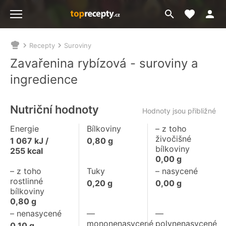
Moje akt
Přejít
Menu
na
vyhledávání
Recepty
Suroviny
Nacházíte
se
Zavařenina rybízová - suroviny a
zde:
ingredience
Nutriční hodnoty
Hodnoty jsou přibližné
Energie
Bílkoviny
– z toho
živočišné
1 067
kJ /
0,80
g
bílkoviny
255
kcal
0,00
g
– z toho
Tuky
– nasycené
rostlinné
0,20
g
0,00
g
bílkoviny
0,80
g
– nenasycené
––
––
mononenasycené
polynenasycené
0,10
g