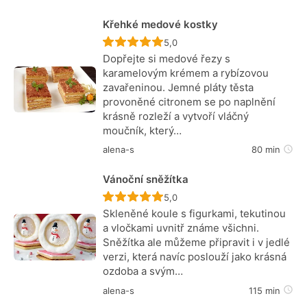
Křehké medové kostky
Recept ještě nebyl hodnocen
5,0
Dopřejte si medové řezy s
karamelovým krémem a rybízovou
zavařeninou. Jemné pláty těsta
provoněné citronem se po naplnění
krásně rozleží a vytvoří vláčný
moučník, který…
alena-s
80 min
Vánoční sněžítka
Recept ještě nebyl hodnocen
5,0
Skleněné koule s figurkami, tekutinou
a vločkami uvnitř známe všichni.
Sněžítka ale můžeme připravit i v jedlé
verzi, která navíc poslouží jako krásná
ozdoba a svým…
alena-s
115 min