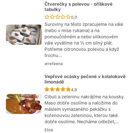
Čtverečky s polevou - oříškové
tabulky
Recept ještě nebyl hodnocen
0,0
Suroviny na těsto zpracujeme na vále
(nebo v míse rukama) a na
pomoučněném a nebo silikonovém
vále vyválíme na ½ cm silný plát.
Potřeme citronovou polevou a když
trochu…
arrefeena
Vepřové ocásky pečené v kolalokově
limonádě
Recept ještě nebyl hodnocen
4,8
Cibuli a zeleninu nakrájíme na kousky.
Maso dobře osolíme a naložíme do
máslem vymazaného pekáčku s
kořenouvou zeleninou, kterou také
dobře osolíme. Necháme odležet,…
Eliza