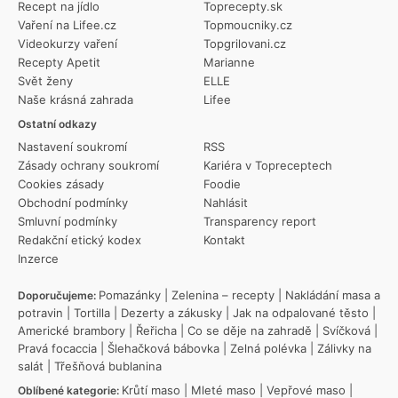
Recept na jídlo
Toprecepty.sk
Vaření na Lifee.cz
Topmoucniky.cz
Videokurzy vaření
Topgrilovani.cz
Recepty Apetit
Marianne
Svět ženy
ELLE
Naše krásná zahrada
Lifee
Ostatní odkazy
Nastavení soukromí
RSS
Zásady ochrany soukromí
Kariéra v Topreceptech
Cookies zásady
Foodie
Obchodní podmínky
Nahlásit
Smluvní podmínky
Transparency report
Redakční etický kodex
Kontakt
Inzerce
Pomazánky
|
Zelenina – recepty
|
Nakládání masa a
Doporučujeme:
potravin
|
Tortilla
|
Dezerty a zákusky
|
Jak na odpalované těsto
|
Americké brambory
|
Řeřicha
|
Co se děje na zahradě
|
Svíčková
|
Pravá focaccia
|
Šlehačková bábovka
|
Zelná polévka
|
Zálivky na
salát
|
Třešňová bublanina
Krůtí maso
|
Mleté maso
|
Vepřové maso
|
Oblíbené kategorie: