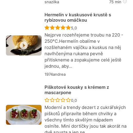
snazilka
75 min
Hermelín v kuskusové krustě s
rybízovou omáčkou
Recept ještě nebyl hodnocen
5,0
Nejprve rozehřejeme troubu na 220 -
250°C.Hermelín obalíme v
rozšlehaném vajíčku a kuskus na něj
navlhčenýma rukama pevně
přitiskneme a zopakujeme celé ještě
jednou, aby…
1974andrea
Piškotové kousky s krémem z
mascarpone
Recept ještě nebyl hodnocen
0,0
Moderní a trendy dezert z cukrářských
piškotů připravíte během chvilky a
všechny tímto skvělým nápadem
oslníte. Mini dortíčky jsou tak akorát na
dvě sousta a jen se…