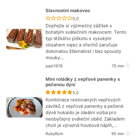
Slavnostní makovec
Recept ještě nebyl hodnocen
0,0
Dopřejte si výjimečný zážitek s
bohatým svátečním makovcem. Tento
typ těžkého piškotu s vysokým
obsahem vajec a ořechů zaručuje
dokonalou šťavnatost i bez spousty
mouky.…
past1978
75 min
Mini roládky z vepřové panenky s
pečenou dýní
Recept ještě nebyl hodnocen
5,0
Kombinace restovaných vepřových
závitků z vepřové panenky a pečené
dýně hokaido je ideální volba pro
neobyčejný sváteční oběd. Základem
chuti je výrazná houbová náplň,…
RubyRom
95 min