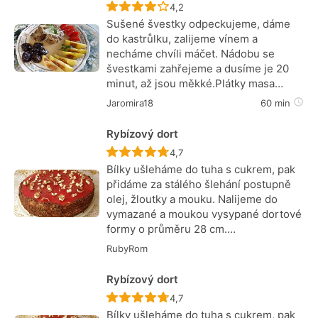
Recept ještě nebyl hodnocen
4,2
Sušené švestky odpeckujeme, dáme
do kastrůlku, zalijeme vínem a
necháme chvíli máčet. Nádobu se
švestkami zahřejeme a dusíme je 20
minut, až jsou měkké.Plátky masa…
Jaromira18
60 min
Rybízový dort
Recept ještě nebyl hodnocen
4,7
Bílky ušleháme do tuha s cukrem, pak
přidáme za stálého šlehání postupně
olej, žloutky a mouku. Nalijeme do
vymazané a moukou vysypané dortové
formy o průměru 28 cm.…
RubyRom
Rybízový dort
Recept ještě nebyl hodnocen
4,7
Bílky ušleháme do tuha s cukrem, pak