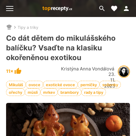
Moje akt
Přejít
Menu
na
vyhledávání
Tipy a triky
Nacházíte
se
Co dát dětem do mikulášského
zde:
balíčku? Vsaďte na klasiku
okořeněnou exotikou
Kristýna Anna Vondálová
11×
23.
11.
Mikuláš
ovoce
exotické ovoce
perníčky
sušenky
2023
ořechy
müsli
mrkev
brambory
rady a tipy