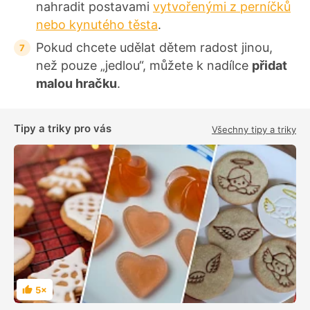
nahradit postavami
vytvořenými z perníčků
nebo kynutého těsta
.
Pokud chcete udělat dětem radost jinou,
než pouze „jedlou“, můžete k nadílce
přidat
malou hračku
.
Tipy a triky pro vás
Všechny tipy a triky
5×
H
o