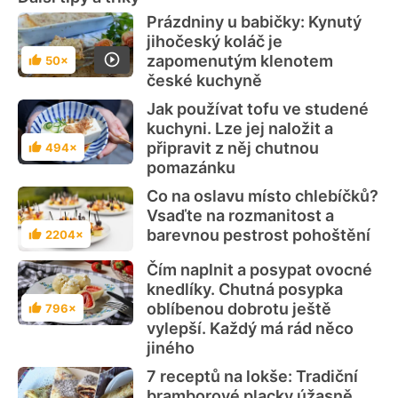
Prázdniny u babičky: Kynutý
jihočeský koláč je
zapomenutým klenotem
50×
Hodnocení
české kuchyně
Jak používat tofu ve studené
kuchyni. Lze jej naložit a
připravit z něj chutnou
494×
Hodnocení
pomazánku
Co na oslavu místo chlebíčků?
Vsaďte na rozmanitost a
barevnou pestrost pohoštění
2204×
Hodnocení
Čím naplnit a posypat ovocné
knedlíky. Chutná posypka
oblíbenou dobrotu ještě
796×
Hodnocení
vylepší. Každý má rád něco
jiného
7 receptů na lokše: Tradiční
bramborové placky úžasně