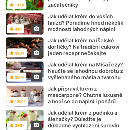
začátečníky
182×
Hodnocení
Jak udělat krém do vosích
hnízd? Poradíme hned několik
možností lahodných náplní
41×
Hodnocení
Jak udělat krém na išelské
dortíčky? Na tradiční cukroví
jeden recept nečekejte
226×
Hodnocení
Jak udělat krém na Míša řezy?
Naučte se lahodnou dobrotu z
vyšlehaného másla a tvarohu
201×
Hodnocení
Jak připravit krém z
mascarpone? Chutná luxusně
a hodí se do náplní i pohárů
1001×
Hodnocení
Jak udělat krém z pudinku a
šlehačky? Důležité je
důkladné vychlazení surovin
286×
Hodnocení