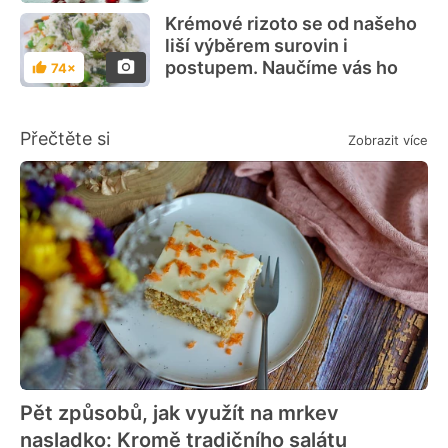
Krémové rizoto se od našeho
liší výběrem surovin i
postupem. Naučíme vás ho
74×
Hodnocení
Přečtěte si
Zobrazit více
Pět způsobů, jak využít na mrkev
nasladko: Kromě tradičního salátu