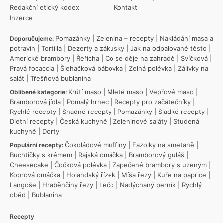
Redakční etický kodex
Kontakt
Inzerce
Pomazánky
|
Zelenina – recepty
|
Nakládání masa a
Doporučujeme:
potravin
|
Tortilla
|
Dezerty a zákusky
|
Jak na odpalované těsto
|
Americké brambory
|
Řeřicha
|
Co se děje na zahradě
|
Svíčková
|
Pravá focaccia
|
Šlehačková bábovka
|
Zelná polévka
|
Zálivky na
salát
|
Třešňová bublanina
Krůtí maso
|
Mleté maso
|
Vepřové maso
|
Oblíbené kategorie:
Bramborová jídla
|
Pomalý hrnec
|
Recepty pro začátečníky
|
Rychlé recepty
|
Snadné recepty
|
Pomazánky
|
Sladké recepty
|
Dietní recepty
|
Česká kuchyně
|
Zeleninové saláty
|
Studená
kuchyně
|
Dorty
Čokoládové muffiny
|
Fazolky na smetaně
|
Populární recepty:
Buchtičky s krémem
|
Rajská omáčka
|
Bramborový guláš
|
Cheesecake
|
Čočková polévka
|
Zapečené brambory s uzeným
|
Koprová omáčka
|
Holandský řízek
|
Míša řezy
|
Kuře na paprice
|
Langoše
|
Hraběnčiny řezy
|
Lečo
|
Nadýchaný perník
|
Rychlý
oběd
|
Bublanina
Recepty