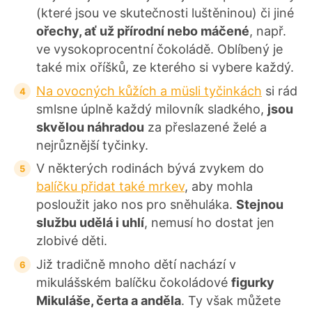
(které jsou ve skutečnosti luštěninou) či jiné
ořechy, ať už přírodní nebo máčené
, např.
ve vysokoprocentní čokoládě. Oblíbený je
také mix oříšků, ze kterého si vybere každý.
Na ovocných kůžích a müsli tyčinkách
si rád
smlsne úplně každý milovník sladkého,
jsou
skvělou náhradou
za přeslazené želé a
nejrůznější tyčinky.
V některých rodinách bývá zvykem do
balíčku přidat také mrkev
, aby mohla
posloužit jako nos pro sněhuláka.
Stejnou
službu udělá i uhlí
, nemusí ho dostat jen
zlobivé děti.
Již tradičně mnoho dětí nachází v
mikulášském balíčku čokoládové
figurky
Mikuláše, čerta a anděla
. Ty však můžete