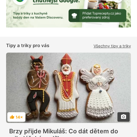
Tipy a triky pro vás
Všechny tipy a triky
14×
H
o
d
Brzy přijde Mikuláš: Co dát dětem do
n
o