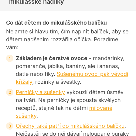
mikulášské nadílky
c
e
n
í
Co dát dětem do mikulášského balíčku
Nelamte si hlavu tím, čím naplnit balíček, aby se
dětem nadšením rozzářila očička. Poradíme
vám:
Základem je čerstvé ovoce
- mandarinky,
pomeranče, jablka, banány, ale i ananas,
datle nebo fíky.
Sušenému ovoci pak vévodí
křížaly
, rozinky a švestky.
Perníčky a sušenky
vykouzlí dětem úsměv
na tváři. Na perníčky je spousta skvělých
receptů, stejně tak na dětmi
milované
sušenky
.
Ořechy také patří do mikulášského balíčku
.
Nejčastěji se do něj dávají neloupané buráky