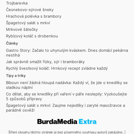
Trojbarevka
Česnekovo-sýrové šneky
Hrachová polévka s brambory
Špagetový salát s mrkví
Mrkvové šátečky
Rybízový koláč s drobenkou
Články
Gastro Story: Začalo to uhynulým kváskem. Dnes domácí pekárna
nestíhá
Jak správně smažit řízky, sýr i bramboráky
Rychlý švestkový koláč: Hrnkový recept zvládne každý
Tipy a triky
Blboun není žádná hloupá nadávka: Každý ví, že jde o knedlíky se
sladkou náplní
Co dělat, aby se knedlíky při vaření v páře neslepily: Vyzkoušejte
5 způsobů přípravy
Špagetový salát s mrkví: Zaujme nejedlíky i zaryté masožravce a
parádně osvěží
Šíření obsahu těchto stránek je bez písemného souhlasu autorů zakázáno. |