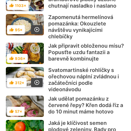
chutnají nasladko i naslano
1103×
Hodnocení
Zapomenutá hermelínová
pomazánka: Okouzlete
návštěvu vynikajícími
95×
Hodnocení
chlebíčky
Jak připravit obloženou mísu?
Popusťte uzdu fantazii a
barevně kombinujte
936×
Hodnocení
Svatomartinské rohlíčky s
ořechovou náplní zvládnou i
začátečníci podle
312×
Hodnocení
videonávodu
Jak udělat pomazánku z
červené řepy? Křen dodá říz a
do 10 minut máme hotovo
57×
Hodnocení
Jaká je klíčivost semen
plodové zeleniny. Rady pro