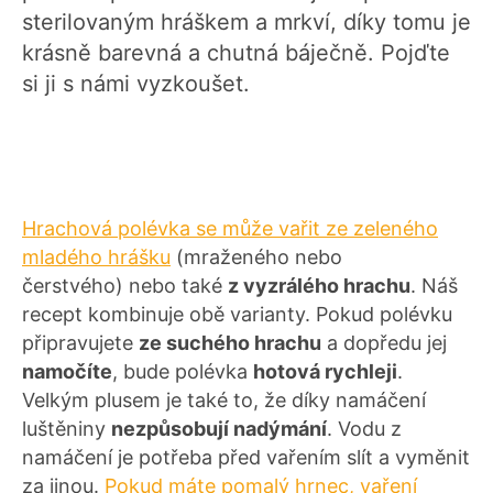
sterilovaným hráškem a mrkví, díky tomu je
krásně barevná a chutná báječně. Pojďte
si ji s námi vyzkoušet.
Hrachová polévka se může vařit ze zeleného
mladého hrášku
(mraženého nebo
čerstvého) nebo také
z vyzrálého hrachu
. Náš
recept kombinuje obě varianty. Pokud polévku
připravujete
ze suchého hrachu
a dopředu jej
namočíte
, bude polévka
hotová rychleji
.
Velkým plusem je také to, že díky namáčení
luštěniny
nezpůsobují nadýmání
. Vodu z
namáčení je potřeba před vařením slít a vyměnit
za jinou.
Pokud máte pomalý hrnec, vaření