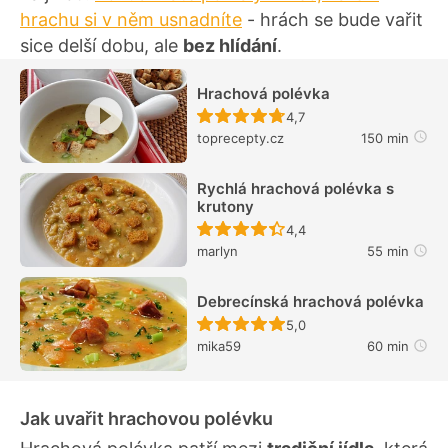
hrachu si v něm usnadníte
- hrách se bude vařit
sice delší dobu, ale
bez hlídání
.
Hrachová polévka
Recept ještě nebyl hodn
4,7
toprecepty.cz
150 min
Rychlá hrachová polévka s
krutony
Recept ještě nebyl hodn
4,4
marlyn
55 min
Debrecínská hrachová polévka
Recept ještě nebyl hodn
5,0
mika59
60 min
Jak uvařit hrachovou polévku