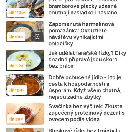
bramborové placky úžasně
chutnají nasladko i naslano
1105×
Hodnocení
Zapomenutá hermelínová
pomazánka: Okouzlete
návštěvu vynikajícími
99×
Hodnocení
chlebíčky
Jak udělat farářské řízky? Díky
snadné přípravě jsou skoro
bez práce
112×
Hodnocení
Dobře ochucené jídlo - i to je
cesta k hospodárnosti a
úsporám. Když všem chutná,
104×
Hodnocení
nejsou žádné zbytky
Svačinka bez výčitek: Zkuste
zapečený proteinový dezert s
ovocem podle videa
38×
Hodnocení
Bleskové řízky bez trojobalu