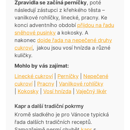
Zpravidla se začíná perníčky
, poté
následují zástupci z křehkého těsta –
vanilkové rohlíčky, linecké, pracny. Ke
konci adventního období
přijdou na řadu
sněhové pusinky
a kokosky. A
nakonec
dojde řada na nepečené druhy
cukroví
, jakou jsou vosí hnízda a různé
kuličky.
Mohlo by vás zajímat:
Linecké cukroví
|
Perníčky
|
Nepečené
cukroví
|
Pracny
|
Vanilkové rohlíčky
|
Kokosky
|
Vosí hnízda
|
Vaječný likér
Kapr a další tradiční pokrmy
Kromě sladkého je pro Vánoce typická
řada dalších tradičních receptů.
Samozřejmě nesmí chybět
kapr
s