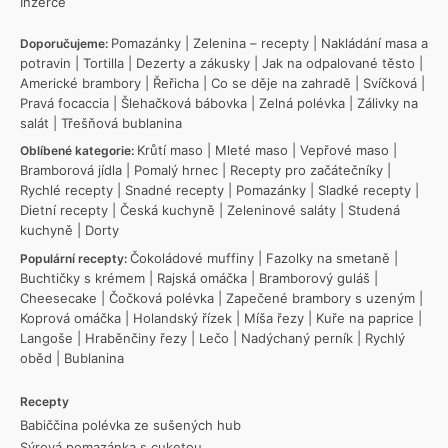
Inzerce
Pomazánky
|
Zelenina – recepty
|
Nakládání masa a
Doporučujeme:
potravin
|
Tortilla
|
Dezerty a zákusky
|
Jak na odpalované těsto
|
Americké brambory
|
Řeřicha
|
Co se děje na zahradě
|
Svíčková
|
Pravá focaccia
|
Šlehačková bábovka
|
Zelná polévka
|
Zálivky na
salát
|
Třešňová bublanina
Krůtí maso
|
Mleté maso
|
Vepřové maso
|
Oblíbené kategorie:
Bramborová jídla
|
Pomalý hrnec
|
Recepty pro začátečníky
|
Rychlé recepty
|
Snadné recepty
|
Pomazánky
|
Sladké recepty
|
Dietní recepty
|
Česká kuchyně
|
Zeleninové saláty
|
Studená
kuchyně
|
Dorty
Čokoládové muffiny
|
Fazolky na smetaně
|
Populární recepty:
Buchtičky s krémem
|
Rajská omáčka
|
Bramborový guláš
|
Cheesecake
|
Čočková polévka
|
Zapečené brambory s uzeným
|
Koprová omáčka
|
Holandský řízek
|
Míša řezy
|
Kuře na paprice
|
Langoše
|
Hraběnčiny řezy
|
Lečo
|
Nadýchaný perník
|
Rychlý
oběd
|
Bublanina
Recepty
Babiččina polévka ze sušených hub
Sýrová pomazánka s cuketou