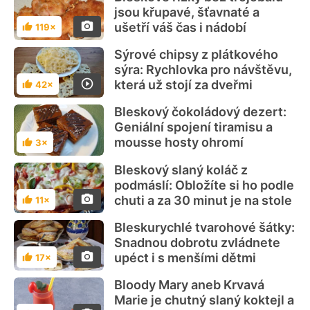
jsou křupavé, šťavnaté a
ušetří váš čas i nádobí
119×
Hodnocení
Sýrové chipsy z plátkového
sýra: Rychlovka pro návštěvu,
která už stojí za dveřmi
42×
Hodnocení
Bleskový čokoládový dezert:
Geniální spojení tiramisu a
mousse hosty ohromí
3×
Hodnocení
Bleskový slaný koláč z
podmáslí: Obložíte si ho podle
chuti a za 30 minut je na stole
11×
Hodnocení
Bleskurychlé tvarohové šátky:
Snadnou dobrotu zvládnete
upéct i s menšími dětmi
17×
Hodnocení
Bloody Mary aneb Krvavá
Marie je chutný slaný koktejl a