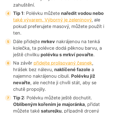
zahuštění.
Tip 1
: Polévku můžete
naředit vodou nebo
také vývarem. Výborný je zeleninový
, ale
pokud preferujete masový, můžete použít i
ten.
Dále přidejte
mrkev
nakrájenou na tenká
kolečka, ta polévce dodá pěknou barvu, a
ještě chvilku
polévku s mrkví povařte
.
Na závěr
přidejte prolisovaný česnek
,
hrášek bez nálevu,
naklíčené fazole
a
najemno nakrájenou cibuli.
Polévku již
nevařte
, ale nechte ji chvíli stát, aby se
chutě propojily.
Tip 2
: Polévku můžete ještě dochutit.
Oblíbeným kořením je majoránka
, přidat
můžete také
saturejku
, případně drcený