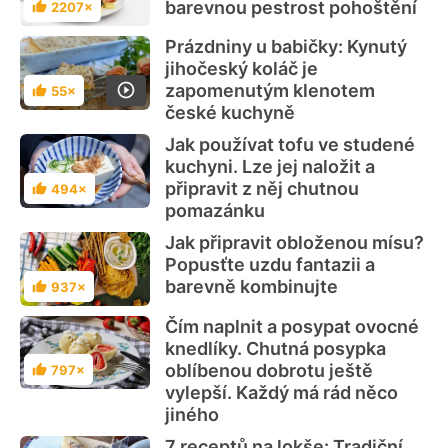
barevnou pestrost pohoštění
2207×
Hodnocení
Prázdniny u babičky: Kynutý
jihočeský koláč je
zapomenutým klenotem
55×
Hodnocení
české kuchyně
Jak používat tofu ve studené
kuchyni. Lze jej naložit a
připravit z něj chutnou
494×
Hodnocení
pomazánku
Jak připravit obloženou mísu?
Popusťte uzdu fantazii a
barevně kombinujte
937×
Hodnocení
Čím naplnit a posypat ovocné
knedlíky. Chutná posypka
oblíbenou dobrotu ještě
797×
Hodnocení
vylepší. Každý má rád něco
jiného
7 receptů na lokše: Tradiční