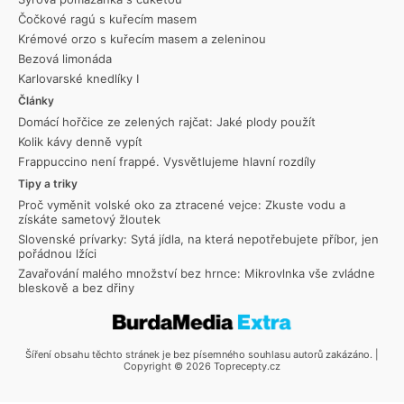
Čočkové ragú s kuřecím masem
Krémové orzo s kuřecím masem a zeleninou
Bezová limonáda
Karlovarské knedlíky I
Články
Domácí hořčice ze zelených rajčat: Jaké plody použít
Kolik kávy denně vypít
Frappuccino není frappé. Vysvětlujeme hlavní rozdíly
Tipy a triky
Proč vyměnit volské oko za ztracené vejce: Zkuste vodu a
získáte sametový žloutek
Slovenské prívarky: Sytá jídla, na která nepotřebujete příbor, jen
pořádnou lžíci
Zavařování malého množství bez hrnce: Mikrovlnka vše zvládne
bleskově a bez dřiny
Šíření obsahu těchto stránek je bez písemného souhlasu autorů zakázáno. |
Copyright © 2026 Toprecepty.cz