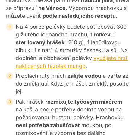
Hrachová polévka patří mezi
tradiční jídla
, která
se připravují
na Vánoce
. Výbornou hrachovku si
můžete uvařit
podle následujícího receptu
.
Na 4 porce polévky budete potřebovat 300
g žlutého loupaného hrachu, 1
mrkev
, 1
sterilovaný hrášek
(210 g), 1 lahůdkovou
cibulku i s natí, 4 stroužky česneku a sůl. Na
doplnění a obohacení polévky
využijete hrst
naklíčených fazolek mungo
.
Propláchnutý hrách
zalijte vodou
a vařte až
do změknutí. Když je hrášek změklý, posolte
jej.
Pak hrášek
rozmixujte tyčovým mixérem
na kaši a podle potřeby doplňte vodou na
požadovanou hustotu polévky. Hrachovku
není potřeba zahušťovat
moukou, po
rozmixování je výborná bez dalšího