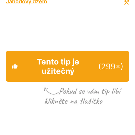
Jahodový džem
Tento tip je
(299×)
užitečný