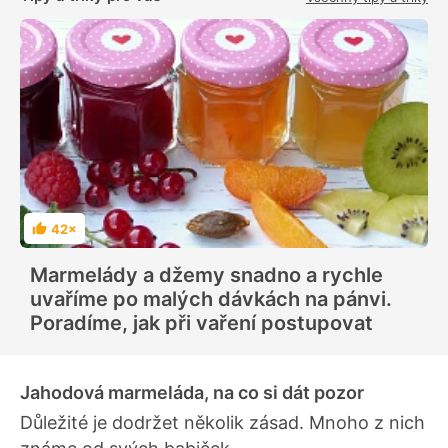
42×
H
o
d
Marmelády a džemy snadno a rychle
n
o
uvaříme po malých dávkách na pánvi.
c
e
Poradíme, jak při vaření postupovat
n
í
Jahodová marmeláda, na co si dát pozor
Důležité je dodržet několik zásad. Mnoho z nich