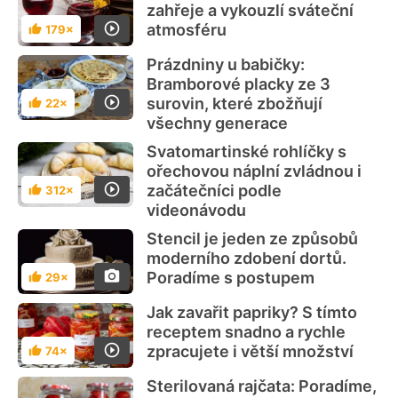
zahřeje a vykouzlí sváteční
atmosféru
179×
Hodnocení
Prázdniny u babičky:
Bramborové placky ze 3
surovin, které zbožňují
22×
Hodnocení
všechny generace
Svatomartinské rohlíčky s
ořechovou náplní zvládnou i
začátečníci podle
312×
Hodnocení
videonávodu
Stencil je jeden ze způsobů
moderního zdobení dortů.
Poradíme s postupem
29×
Hodnocení
Jak zavařit papriky? S tímto
receptem snadno a rychle
zpracujete i větší množství
74×
Hodnocení
Sterilovaná rajčata: Poradíme,