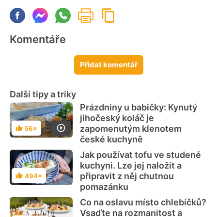
Komentáře
Přidat komentář
Další tipy a triky
Prázdniny u babičky: Kynutý
jihočeský koláč je
zapomenutým klenotem
56×
Hodnocení
české kuchyně
Jak používat tofu ve studené
kuchyni. Lze jej naložit a
připravit z něj chutnou
494×
Hodnocení
pomazánku
Co na oslavu místo chlebíčků?
Vsaďte na rozmanitost a