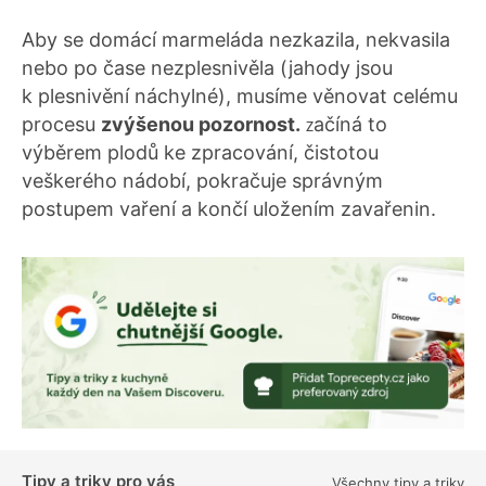
Aby se domácí marmeláda nezkazila, nekvasila
nebo po čase nezplesnivěla (jahody jsou
k plesnivění náchylné), musíme věnovat celému
procesu
zvýšenou pozornost.
ačíná to
Z
výběrem plodů ke zpracování, čistotou
veškerého nádobí, pokračuje správným
postupem vaření a končí uložením zavařenin.
Tipy a triky pro vás
Všechny tipy a triky