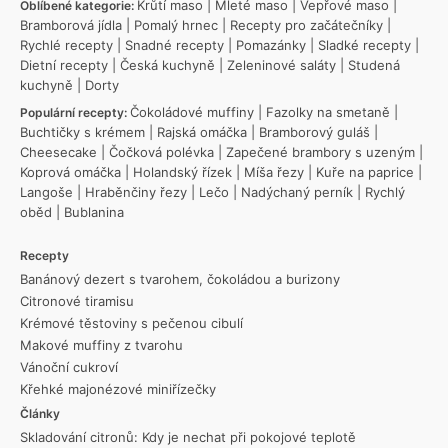
Krůtí maso
|
Mleté maso
|
Vepřové maso
|
Oblíbené kategorie:
Bramborová jídla
|
Pomalý hrnec
|
Recepty pro začátečníky
|
Rychlé recepty
|
Snadné recepty
|
Pomazánky
|
Sladké recepty
|
Dietní recepty
|
Česká kuchyně
|
Zeleninové saláty
|
Studená
kuchyně
|
Dorty
Čokoládové muffiny
|
Fazolky na smetaně
|
Populární recepty:
Buchtičky s krémem
|
Rajská omáčka
|
Bramborový guláš
|
Cheesecake
|
Čočková polévka
|
Zapečené brambory s uzeným
|
Koprová omáčka
|
Holandský řízek
|
Míša řezy
|
Kuře na paprice
|
Langoše
|
Hraběnčiny řezy
|
Lečo
|
Nadýchaný perník
|
Rychlý
oběd
|
Bublanina
Recepty
Banánový dezert s tvarohem, čokoládou a burizony
Citronové tiramisu
Krémové těstoviny s pečenou cibulí
Makové muffiny z tvarohu
Vánoční cukroví
Křehké majonézové miniřízečky
Články
Skladování citronů: Kdy je nechat při pokojové teplotě