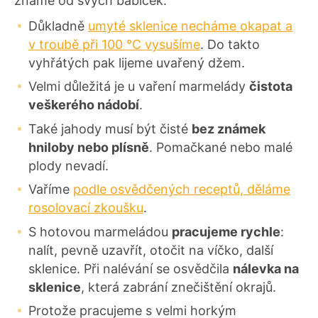
známe od svých babiček.
Důkladně
umyté sklenice necháme okapat a
v troubě při 100 °C vysušíme
. Do takto
vyhřátých pak lijeme uvařený džem.
Velmi důležitá je u vaření marmelády
čistota
veškerého nádobí
.
Také jahody musí být čisté
bez známek
hniloby nebo plísně
. Pomačkané nebo malé
plody nevadí.
Vaříme
podle osvědčených receptů, děláme
rosolovací zkoušku
.
S hotovou marmeládou
pracujeme rychle
:
nalít, pevně uzavřít, otočit na víčko, další
sklenice. Při nalévání se osvědčila
nálevka na
sklenice
, která zabrání znečištění okrajů.
Protože pracujeme s velmi horkým