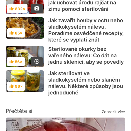
jak uchovat úrodu rajčat na
zimu pomocí sterilování
832×
Hodnocení
Jak zavařit houby v octu nebo
sladkokyselém nálevu.
Poradíme osvědčené recepty,
85×
Hodnocení
které se vyplatí znát
Sterilované okurky bez
vařeného nálevu: Co dát na
jednu sklenici, aby se povedly
56×
Hodnocení
Jak sterilovat ve
sladkokyselém nebo slaném
nálevu. Některé způsoby jsou
96×
Hodnocení
jednoduché
Přečtěte si
Zobrazit více