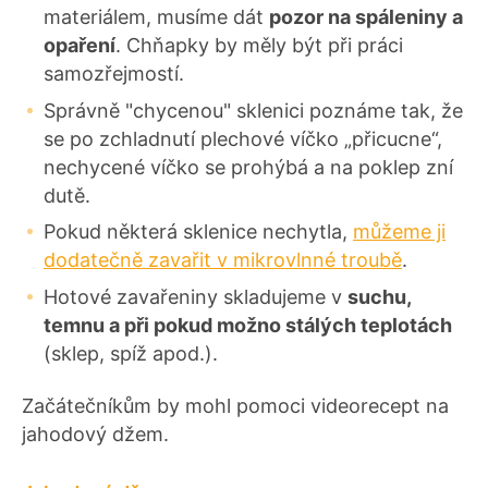
materiálem, musíme dát
pozor na spáleniny a
opaření
. Chňapky by měly být při práci
samozřejmostí.
Správně "chycenou" sklenici poznáme tak, že
se po zchladnutí plechové víčko „přicucne“,
nechycené víčko se prohýbá a na poklep zní
dutě.
Pokud některá sklenice nechytla,
můžeme ji
dodatečně zavařit v mikrovlnné troubě
.
Hotové zavařeniny skladujeme v
suchu,
temnu a při pokud možno stálých teplotách
(sklep, spíž apod.).
Začátečníkům by mohl pomoci videorecept na
jahodový džem.