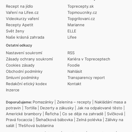
Recept na jídlo
Toprecepty.sk
Vaření na Lifee.cz
Topmoucniky.cz
Videokurzy vaření
Topgrilovani.cz
Recepty Apetit
Marianne
Svět ženy
ELLE
Naše krásná zahrada
Lifee
Ostatní odkazy
Nastavení soukromí
RSS
Zásady ochrany soukromí
Kariéra v Topreceptech
Cookies zásady
Foodie
Obchodní podmínky
Nahlásit
Smluvní podmínky
Transparency report
Redakční etický kodex
Kontakt
Inzerce
Pomazánky
|
Zelenina – recepty
|
Nakládání masa a
Doporučujeme:
potravin
|
Tortilla
|
Dezerty a zákusky
|
Jak na odpalované těsto
|
Americké brambory
|
Řeřicha
|
Co se děje na zahradě
|
Svíčková
|
Pravá focaccia
|
Šlehačková bábovka
|
Zelná polévka
|
Zálivky na
salát
|
Třešňová bublanina