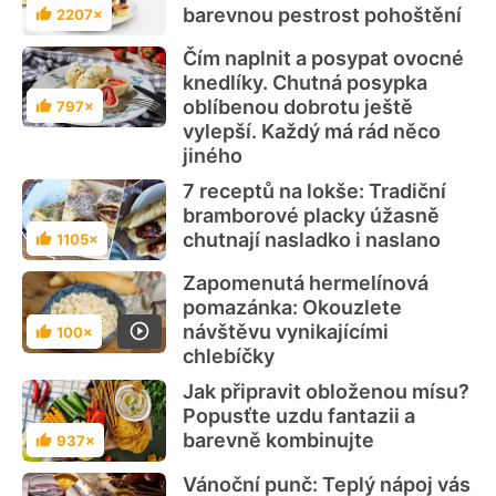
barevnou pestrost pohoštění
2207×
Hodnocení
Čím naplnit a posypat ovocné
knedlíky. Chutná posypka
oblíbenou dobrotu ještě
797×
Hodnocení
vylepší. Každý má rád něco
jiného
7 receptů na lokše: Tradiční
bramborové placky úžasně
chutnají nasladko i naslano
1105×
Hodnocení
Zapomenutá hermelínová
pomazánka: Okouzlete
návštěvu vynikajícími
100×
Hodnocení
chlebíčky
Jak připravit obloženou mísu?
Popusťte uzdu fantazii a
barevně kombinujte
937×
Hodnocení
Vánoční punč: Teplý nápoj vás