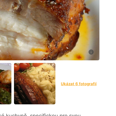
3
Ukázat 6 fotografií
ké kuchyně, specifickou pro svou