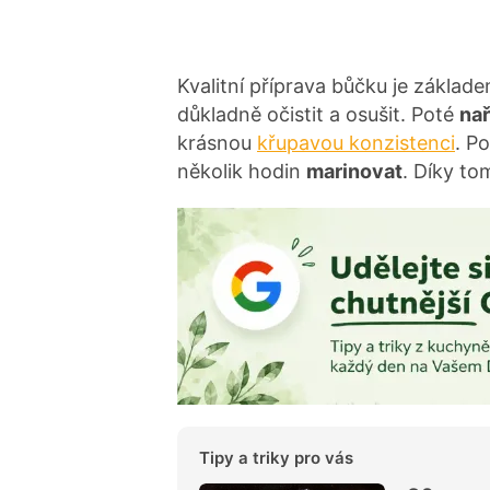
Kvalitní příprava bůčku je základ
důkladně očistit a osušit. Poté
na
krásnou
křupavou konzistenci
. P
několik hodin
marinovat
. Díky to
Tipy a triky pro vás