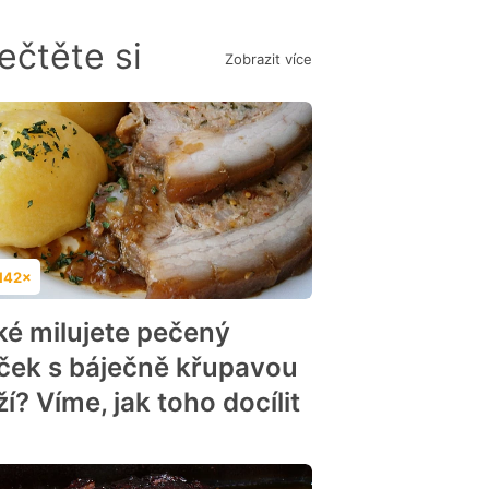
ečtěte si
Zobrazit více
142×
dnocení
ké milujete pečený
ček s báječně křupavou
í? Víme, jak toho docílit