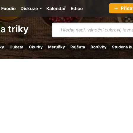
Přida
Foodie
Diskuze
Kalendář
Edice
Vyhledávání
a triky
ky
Cuketa
Okurky
Meruňky
Rajčata
Borůvky
Studená k