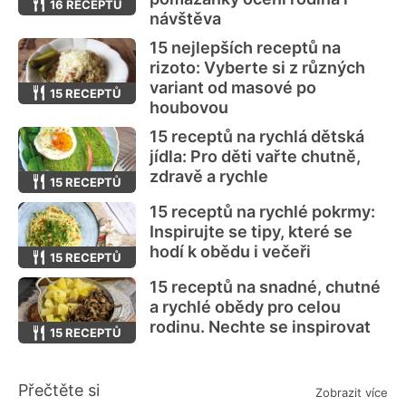
16 RECEPTŮ
návštěva
15 nejlepších receptů na
rizoto: Vyberte si z různých
variant od masové po
15 RECEPTŮ
houbovou
15 receptů na rychlá dětská
jídla: Pro děti vařte chutně,
zdravě a rychle
15 RECEPTŮ
15 receptů na rychlé pokrmy:
Inspirujte se tipy, které se
hodí k obědu i večeři
15 RECEPTŮ
15 receptů na snadné, chutné
a rychlé obědy pro celou
rodinu. Nechte se inspirovat
15 RECEPTŮ
Přečtěte si
Zobrazit více