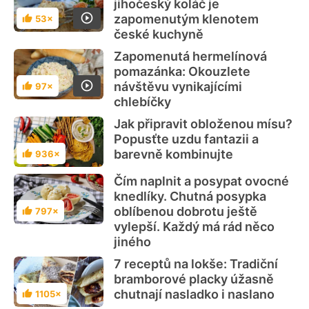
jihočeský koláč je
zapomenutým klenotem
53×
Hodnocení
české kuchyně
Zapomenutá hermelínová
pomazánka: Okouzlete
návštěvu vynikajícími
97×
Hodnocení
chlebíčky
Jak připravit obloženou mísu?
Popusťte uzdu fantazii a
barevně kombinujte
936×
Hodnocení
Čím naplnit a posypat ovocné
knedlíky. Chutná posypka
oblíbenou dobrotu ještě
797×
Hodnocení
vylepší. Každý má rád něco
jiného
7 receptů na lokše: Tradiční
bramborové placky úžasně
chutnají nasladko i naslano
1105×
Hodnocení