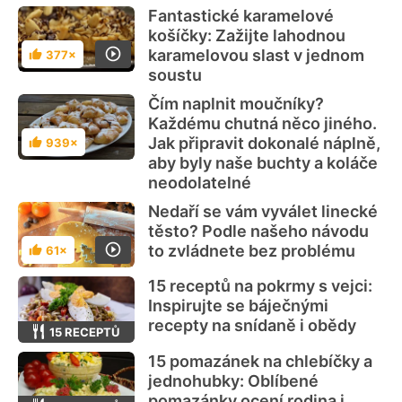
Fantastické karamelové
košíčky: Zažijte lahodnou
karamelovou slast v jednom
377×
Hodnocení
soustu
Čím naplnit moučníky?
Každému chutná něco jiného.
Jak připravit dokonalé náplně,
939×
Hodnocení
aby byly naše buchty a koláče
neodolatelné
Nedaří se vám vyválet linecké
těsto? Podle našeho návodu
to zvládnete bez problému
61×
Hodnocení
15 receptů na pokrmy s vejci:
Inspirujte se báječnými
recepty na snídaně i obědy
15 RECEPTŮ
15 pomazánek na chlebíčky a
jednohubky: Oblíbené
pomazánky ocení rodina i