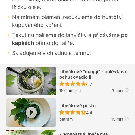
lžičku oleje.
Na mírném plameni redukujeme do hustoty
kupovaného koření.
Tekutinu nalijeme do lahvičky a přidáváme
po
kapkách
přímo do talíře.
Skladujeme v chladnu a temnu.
Libečkové "maggi" - polévkové
ochucovadlo II.
Recept ještě nebyl hodn
4,7
1974andrea
20 min
Libečkové pesto
Recept ještě nebyl hodn
4,4
petram
15 min
Krkonošská libečková