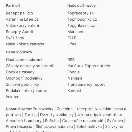
Partneři
Naše další weby
Recept na jídlo
Toprecepty.sk
Vaření na Lifee.cz
Topmoucniky.cz
Videokurzy vaření
Topgrilovani.cz
Recepty Apetit
Marianne
Svět ženy
ELLE
Naše krásná zahrada
Lifee
Ostatní odkazy
Nastavení soukromí
RSS
Zásady ochrany soukromí
Kariéra v Topreceptech
Cookies zásady
Foodie
Obchodní podmínky
Nahlásit
Smluvní podmínky
Transparency report
Redakční etický kodex
Kontakt
Inzerce
Pomazánky
|
Zelenina – recepty
|
Nakládání masa a
Doporučujeme:
potravin
|
Tortilla
|
Dezerty a zákusky
|
Jak na odpalované těsto
|
Americké brambory
|
Řeřicha
|
Co se děje na zahradě
|
Svíčková
|
Pravá focaccia
|
Šlehačková bábovka
|
Zelná polévka
|
Zálivky na