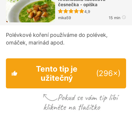
česnečka - opiška
Recept ještě nebyl hodn
4,9
mika59
15 min
Polévkové koření používáme do polévek,
omáček, marinád apod.
Tento tip je
(296×)
užitečný