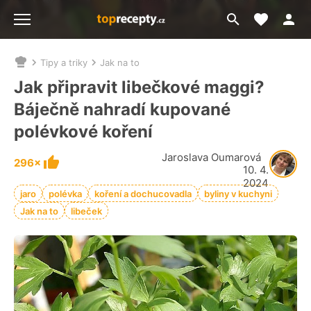
Moje akt
Přejít
Menu
na
vyhledávání
Tipy a triky
Jak na to
Nacházíte
se
Jak připravit libečkové maggi?
zde:
Báječně nahradí kupované
polévkové koření
Jaroslava Oumarová
296×
10. 4.
2024
jaro
polévka
koření a dochucovadla
byliny v kuchyni
Jak na to
libeček