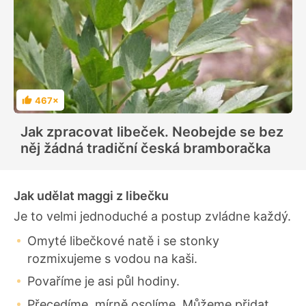
467×
H
o
d
Jak zpracovat libeček. Neobejde se bez
n
o
něj žádná tradiční česká bramboračka
c
e
n
í
Jak udělat maggi z libečku
Je to velmi jednoduché a postup zvládne každý.
Omyté libečkové natě i se stonky
rozmixujeme s vodou na kaši.
Povaříme je asi půl hodiny.
Přecedíme, mírně osolíme. Můžeme přidat