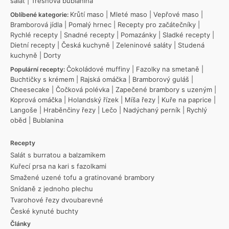
salát
|
Třešňová bublanina
Krůtí maso
|
Mleté maso
|
Vepřové maso
|
Oblíbené kategorie:
Bramborová jídla
|
Pomalý hrnec
|
Recepty pro začátečníky
|
Rychlé recepty
|
Snadné recepty
|
Pomazánky
|
Sladké recepty
|
Dietní recepty
|
Česká kuchyně
|
Zeleninové saláty
|
Studená
kuchyně
|
Dorty
Čokoládové muffiny
|
Fazolky na smetaně
|
Populární recepty:
Buchtičky s krémem
|
Rajská omáčka
|
Bramborový guláš
|
Cheesecake
|
Čočková polévka
|
Zapečené brambory s uzeným
|
Koprová omáčka
|
Holandský řízek
|
Míša řezy
|
Kuře na paprice
|
Langoše
|
Hraběnčiny řezy
|
Lečo
|
Nadýchaný perník
|
Rychlý
oběd
|
Bublanina
Recepty
Salát s burratou a balzamikem
Kuřecí prsa na kari s fazolkami
Smažené uzené tofu a gratinované brambory
Snídaně z jednoho plechu
Tvarohové řezy dvoubarevné
České kynuté buchty
Články