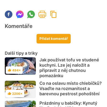
Komentáře
Přidat komentář
Další tipy a triky
Jak používat tofu ve studené
kuchyni. Lze jej naložit a
připravit z něj chutnou
494×
Hodnocení
pomazánku
Co na oslavu místo chlebíčků?
Vsaďte na rozmanitost a
barevnou pestrost pohoštění
2206×
Hodnocení
Prázdniny u babičky: Kynutý