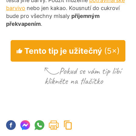
těsta jiné barvy. Použít můžeme
potravinářské
barvivo
nebo jen kakao. Kousnutí do cukroví
bude pro všechny mlsaly
příjemným
překvapením
.
Tento tip je užitečný
(5×)