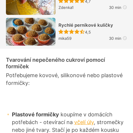
Recept ještě nebyl hodn
4,7
Zdenka1
30 min
Rychlé perníkové kuličky
Recept ještě nebyl hodn
4,5
mika59
30 min
Tvarování nepečeného cukroví pomocí
formiček
Potřebujeme kovové, silikonové nebo plastové
formičky:
Plastové formičky
koupíme v domácích
potřebách - otevírací na
včelí úly
, stromečky
nebo jiné tvary. Stačí je po každém kousku