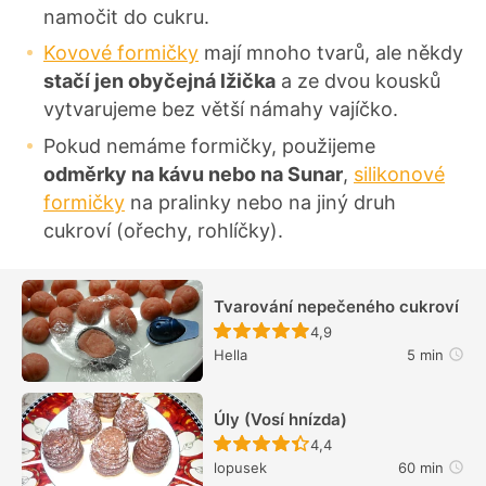
namočit do cukru.
Kovové formičky
mají mnoho tvarů, ale někdy
stačí jen obyčejná lžička
a ze dvou kousků
vytvarujeme bez větší námahy vajíčko.
Pokud nemáme formičky, použijeme
odměrky na kávu nebo na Sunar
,
silikonové
formičky
na pralinky nebo na jiný druh
cukroví (ořechy, rohlíčky).
Tvarování nepečeného cukroví
Recept ještě nebyl hodn
4,9
Hella
5 min
Úly (Vosí hnízda)
Recept ještě nebyl hodn
4,4
lopusek
60 min