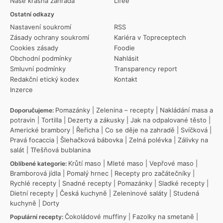
Naše krásná zahrada
Lifee
Ostatní odkazy
Nastavení soukromí
RSS
Zásady ochrany soukromí
Kariéra v Topreceptech
Cookies zásady
Foodie
Obchodní podmínky
Nahlásit
Smluvní podmínky
Transparency report
Redakční etický kodex
Kontakt
Inzerce
Pomazánky
|
Zelenina – recepty
|
Nakládání masa a
Doporučujeme:
potravin
|
Tortilla
|
Dezerty a zákusky
|
Jak na odpalované těsto
|
Americké brambory
|
Řeřicha
|
Co se děje na zahradě
|
Svíčková
|
Pravá focaccia
|
Šlehačková bábovka
|
Zelná polévka
|
Zálivky na
salát
|
Třešňová bublanina
Krůtí maso
|
Mleté maso
|
Vepřové maso
|
Oblíbené kategorie:
Bramborová jídla
|
Pomalý hrnec
|
Recepty pro začátečníky
|
Rychlé recepty
|
Snadné recepty
|
Pomazánky
|
Sladké recepty
|
Dietní recepty
|
Česká kuchyně
|
Zeleninové saláty
|
Studená
kuchyně
|
Dorty
Čokoládové muffiny
|
Fazolky na smetaně
|
Populární recepty: