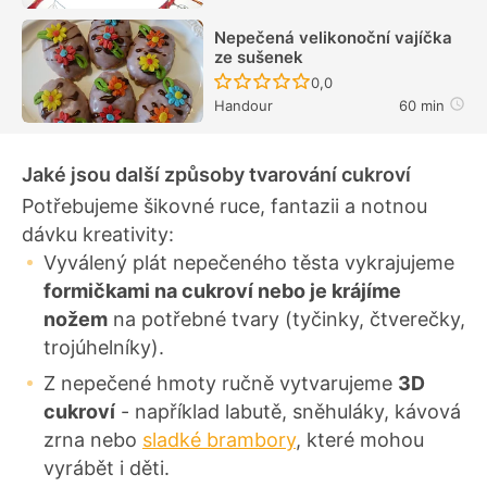
Nepečená velikonoční vajíčka
ze sušenek
Recept ještě nebyl hodn
0,0
Handour
60 min
Jaké jsou další způsoby tvarování cukroví
Potřebujeme šikovné ruce, fantazii a notnou
dávku kreativity:
Vyválený plát nepečeného těsta vykrajujeme
formičkami na cukroví nebo je krájíme
nožem
na potřebné tvary (tyčinky, čtverečky,
trojúhelníky).
Z nepečené hmoty ručně vytvarujeme
3D
cukroví
- například labutě, sněhuláky, kávová
zrna nebo
sladké brambory
, které mohou
vyrábět i děti.