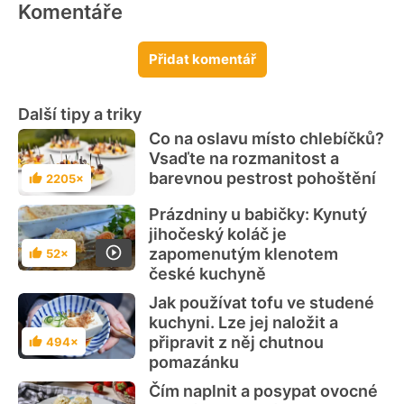
Komentáře
Přidat komentář
Další tipy a triky
Co na oslavu místo chlebíčků?
Vsaďte na rozmanitost a
barevnou pestrost pohoštění
2205×
Hodnocení
Prázdniny u babičky: Kynutý
jihočeský koláč je
zapomenutým klenotem
52×
Hodnocení
české kuchyně
Jak používat tofu ve studené
kuchyni. Lze jej naložit a
připravit z něj chutnou
494×
Hodnocení
pomazánku
Čím naplnit a posypat ovocné