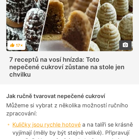
17×
H
o
d
7 receptů na vosí hnízda: Toto
n
o
nepečené cukroví zůstane na stole jen
c
e
chvilku
n
í
Jak ručně tvarovat nepečené cukroví
Můžeme si vybrat z několika možností ručního
zpracování:
Kuličky jsou rychle hotové
a na talíři se krásně
vyjímají (měly by být stejně veliké). Připravují