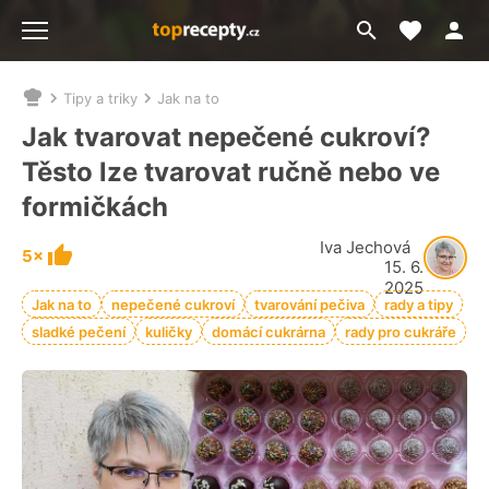
Moje akt
Přejít
Menu
na
vyhledávání
Tipy a triky
Jak na to
Nacházíte
se
Jak tvarovat nepečené cukroví?
zde:
Těsto lze tvarovat ručně nebo ve
formičkách
Iva Jechová
5×
15. 6.
2025
Jak na to
nepečené cukroví
tvarování pečiva
rady a tipy
sladké pečení
kuličky
domácí cukrárna
rady pro cukráře