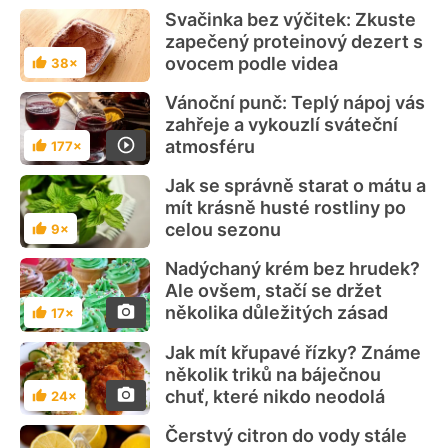
Svačinka bez výčitek: Zkuste
zapečený proteinový dezert s
ovocem podle videa
38×
Hodnocení
Vánoční punč: Teplý nápoj vás
zahřeje a vykouzlí sváteční
atmosféru
177×
Hodnocení
Jak se správně starat o mátu a
mít krásně husté rostliny po
celou sezonu
9×
Hodnocení
Nadýchaný krém bez hrudek?
Ale ovšem, stačí se držet
několika důležitých zásad
17×
Hodnocení
Jak mít křupavé řízky? Známe
několik triků na báječnou
chuť, které nikdo neodolá
24×
Hodnocení
Čerstvý citron do vody stále