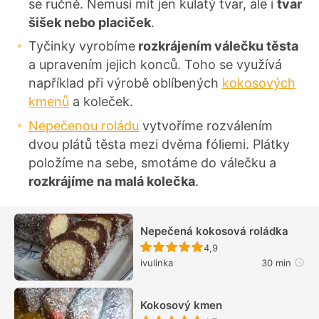
se ručně. Nemusí mít jen kulatý tvar, ale i
tvar
šišek nebo placiček
.
Tyčinky vyrobíme
rozkrájením válečku těsta
a upravením jejich konců. Toho se využívá
například při výrobě oblíbených
kokosových
kmenů
a koleček.
Nepečenou roládu
vytvoříme rozválením
dvou plátů těsta mezi dvěma fóliemi. Plátky
položíme na sebe, smotáme do válečku a
rozkrájíme na malá kolečka
.
Nepečená kokosová roládka
Recept ještě nebyl hodn
4,9
ivulinka
30 min
Kokosový kmen