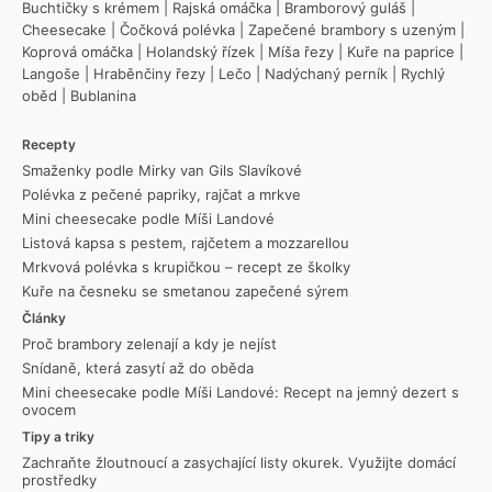
Buchtičky s krémem
|
Rajská omáčka
|
Bramborový guláš
|
Cheesecake
|
Čočková polévka
|
Zapečené brambory s uzeným
|
Koprová omáčka
|
Holandský řízek
|
Míša řezy
|
Kuře na paprice
|
Langoše
|
Hraběnčiny řezy
|
Lečo
|
Nadýchaný perník
|
Rychlý
oběd
|
Bublanina
Recepty
Smaženky podle Mirky van Gils Slavíkové
Polévka z pečené papriky, rajčat a mrkve
Mini cheesecake podle Míši Landové
Listová kapsa s pestem, rajčetem a mozzarellou
Mrkvová polévka s krupičkou – recept ze školky
Kuře na česneku se smetanou zapečené sýrem
Články
Proč brambory zelenají a kdy je nejíst
Snídaně, která zasytí až do oběda
Mini cheesecake podle Míši Landové: Recept na jemný dezert s
ovocem
Tipy a triky
Zachraňte žloutnoucí a zasychající listy okurek. Využijte domácí
prostředky