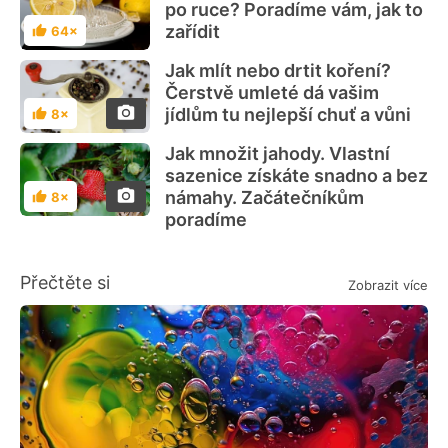
po ruce? Poradíme vám, jak to
zařídit
64×
Hodnocení
Jak mlít nebo drtit koření?
Čerstvě umleté dá vašim
jídlům tu nejlepší chuť a vůni
8×
Hodnocení
Jak množit jahody. Vlastní
sazenice získáte snadno a bez
námahy. Začátečníkům
8×
Hodnocení
poradíme
Přečtěte si
Zobrazit více