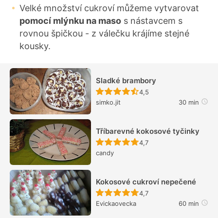
Velké množství cukroví můžeme vytvarovat
pomocí mlýnku na maso
s nástavcem s
rovnou špičkou - z válečku krájíme stejné
kousky.
Sladké brambory
Recept ještě nebyl hodn
4,5
simko.jit
30 min
Tříbarevné kokosové tyčinky
Recept ještě nebyl hodn
4,7
candy
Kokosové cukroví nepečené
Recept ještě nebyl hodn
4,7
Evickaovecka
60 min