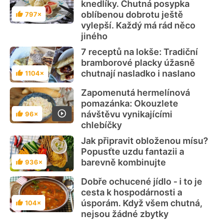
knedlíky. Chutná posypka
oblíbenou dobrotu ještě
797×
Hodnocení
vylepší. Každý má rád něco
jiného
7 receptů na lokše: Tradiční
bramborové placky úžasně
chutnají nasladko i naslano
1104×
Hodnocení
Zapomenutá hermelínová
pomazánka: Okouzlete
návštěvu vynikajícími
96×
Hodnocení
chlebíčky
Jak připravit obloženou mísu?
Popusťte uzdu fantazii a
barevně kombinujte
936×
Hodnocení
Dobře ochucené jídlo - i to je
cesta k hospodárnosti a
úsporám. Když všem chutná,
104×
Hodnocení
nejsou žádné zbytky