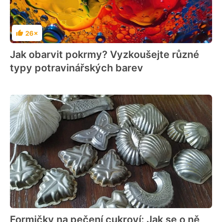
26×
Hodnocení
Jak obarvit pokrmy? Vyzkoušejte různé
typy potravinářských barev
Formičky na pečení cukroví: Jak se o ně