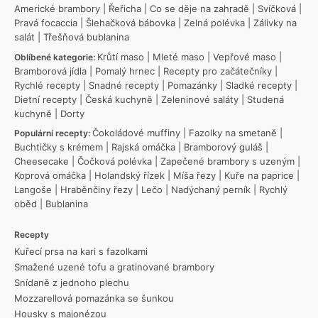
Americké brambory
|
Řeřicha
|
Co se děje na zahradě
|
Svíčková
|
Pravá focaccia
|
Šlehačková bábovka
|
Zelná polévka
|
Zálivky na
salát
|
Třešňová bublanina
Krůtí maso
|
Mleté maso
|
Vepřové maso
|
Oblíbené kategorie:
Bramborová jídla
|
Pomalý hrnec
|
Recepty pro začátečníky
|
Rychlé recepty
|
Snadné recepty
|
Pomazánky
|
Sladké recepty
|
Dietní recepty
|
Česká kuchyně
|
Zeleninové saláty
|
Studená
kuchyně
|
Dorty
Čokoládové muffiny
|
Fazolky na smetaně
|
Populární recepty:
Buchtičky s krémem
|
Rajská omáčka
|
Bramborový guláš
|
Cheesecake
|
Čočková polévka
|
Zapečené brambory s uzeným
|
Koprová omáčka
|
Holandský řízek
|
Míša řezy
|
Kuře na paprice
|
Langoše
|
Hraběnčiny řezy
|
Lečo
|
Nadýchaný perník
|
Rychlý
oběd
|
Bublanina
Recepty
Kuřecí prsa na kari s fazolkami
Smažené uzené tofu a gratinované brambory
Snídaně z jednoho plechu
Mozzarellová pomazánka se šunkou
Housky s majonézou