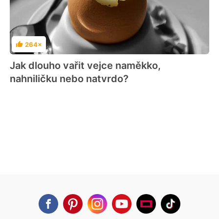
264×
Hodnocení
Jak dlouho vařit vejce naměkko,
nahniličku nebo natvrdo?