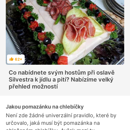
62×
H
o
d
Co nabídnete svým hostům při oslavě
n
o
Silvestra k jídlu a pití? Nabízíme velký
c
e
přehled možností
n
í
Jakou pomazánku na chlebíčky
Není zde žádné univerzální pravidlo, které by
určovalo, jaká musí být pomazánka na