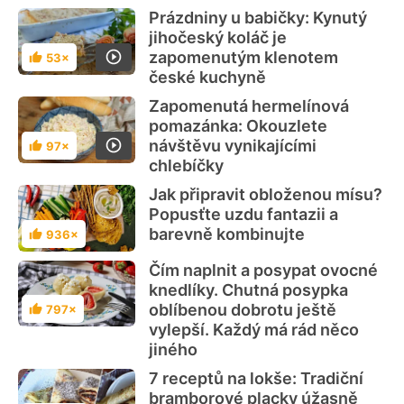
Prázdniny u babičky: Kynutý
jihočeský koláč je
zapomenutým klenotem
53×
Hodnocení
české kuchyně
Zapomenutá hermelínová
pomazánka: Okouzlete
návštěvu vynikajícími
97×
Hodnocení
chlebíčky
Jak připravit obloženou mísu?
Popusťte uzdu fantazii a
barevně kombinujte
936×
Hodnocení
Čím naplnit a posypat ovocné
knedlíky. Chutná posypka
oblíbenou dobrotu ještě
797×
Hodnocení
vylepší. Každý má rád něco
jiného
7 receptů na lokše: Tradiční
bramborové placky úžasně