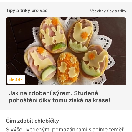
Tipy a triky pro vás
Všechny tipy a triky
44×
H
o
d
Jak na zdobení sýrem. Studené
n
o
pohoštění díky tomu získá na kráse!
c
e
n
í
Čím zdobit chlebíčky
S výše uvedenými pomazánkami sladíme téměř