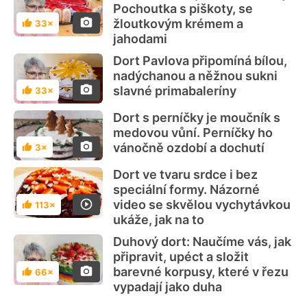
Pochoutka s piškoty, se
žloutkovým krémem a
33×
Hodnocení
jahodami
Dort Pavlova připomíná bílou,
nadýchanou a něžnou sukni
slavné primabaleríny
33×
Hodnocení
Dort s perníčky je moučník s
medovou vůní. Perníčky ho
vánočně ozdobí a dochutí
3×
Hodnocení
Dort ve tvaru srdce i bez
speciální formy. Názorné
video se skvělou vychytávkou
113×
Hodnocení
ukáže, jak na to
Duhový dort: Naučíme vás, jak
připravit, upéct a složit
barevné korpusy, které v řezu
66×
Hodnocení
vypadají jako duha