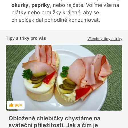
okurky
,
papriky
, nebo rajčete. Volíme vše na
plátky nebo proužky krájené, aby se
chlebíček dal pohodlně konzumovat.
Tipy a triky pro vás
Všechny tipy a triky
96×
H
o
d
Obložené chlebíčky chystáme na
n
o
sváteční příležitosti. Jak a čím je
c