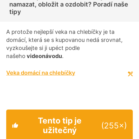
e
namazat, obložit a ozdobit? Poradí naše
n
í
tipy
A protože nejlepší veka na chlebíčky je ta
domácí, která se s kupovanou nedá srovnat,
vyzkoušejte si ji upéct podle
našeho
videonávodu
.
Veka domácí na chlebíčky
Tento tip je
(255×)
užitečný