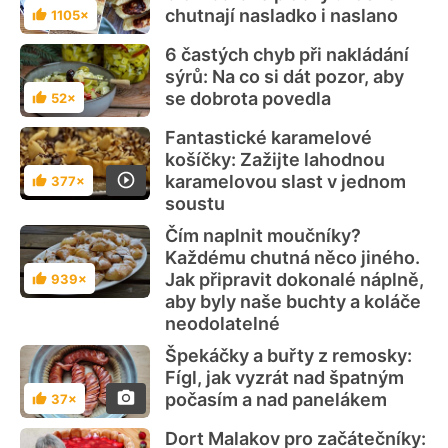
chutnají nasladko i naslano
1105×
Hodnocení
6 častých chyb při nakládání
sýrů: Na co si dát pozor, aby
se dobrota povedla
52×
Hodnocení
Fantastické karamelové
košíčky: Zažijte lahodnou
karamelovou slast v jednom
377×
Hodnocení
soustu
Čím naplnit moučníky?
Každému chutná něco jiného.
Jak připravit dokonalé náplně,
939×
Hodnocení
aby byly naše buchty a koláče
neodolatelné
Špekáčky a buřty z remosky:
Fígl, jak vyzrát nad špatným
počasím a nad panelákem
37×
Hodnocení
Dort Malakov pro začátečníky: