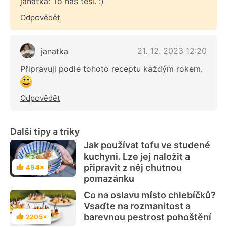
janatka: To nás těší. :)
Odpovědět
21. 12. 2023 12:20
janatka
Připravuji podle tohoto receptu každým rokem.
Odpovědět
Další tipy a triky
Jak používat tofu ve studené
kuchyni. Lze jej naložit a
připravit z něj chutnou
494×
Hodnocení
pomazánku
Co na oslavu místo chlebíčků?
Vsaďte na rozmanitost a
barevnou pestrost pohoštění
2205×
Hodnocení