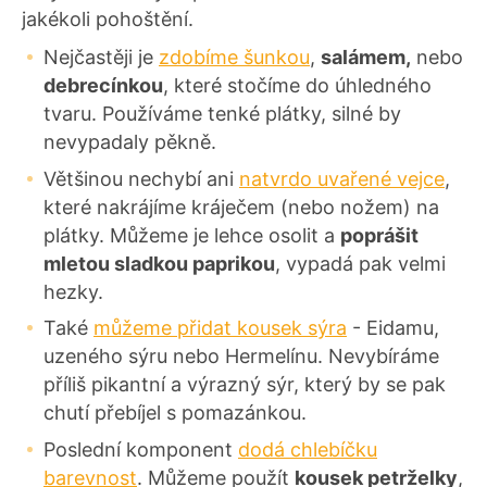
jakékoli pohoštění.
Nejčastěji je
zdobíme šunkou
,
salámem,
nebo
debrecínkou
, které stočíme do úhledného
tvaru. Používáme tenké plátky, silné by
nevypadaly pěkně.
Většinou nechybí ani
natvrdo uvařené vejce
,
které nakrájíme kráječem (nebo nožem) na
plátky. Můžeme je lehce osolit a
poprášit
mletou sladkou paprikou
, vypadá pak velmi
hezky.
Také
můžeme přidat kousek sýra
- Eidamu,
uzeného sýru nebo Hermelínu. Nevybíráme
příliš pikantní a výrazný sýr, který by se pak
chutí přebíjel s pomazánkou.
Poslední komponent
dodá chlebíčku
barevnost
. Můžeme použít
kousek petrželky
,