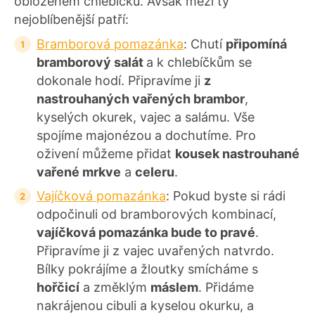
obloženém chlebíčku. Avšak mezi ty
nejoblíbenější patří:
Bramborová pomazánka
: Chutí
připomíná
bramborový salát
a k chlebíčkům se
dokonale hodí. Připravíme ji
z
nastrouhaných vařených brambor
,
kyselých okurek, vajec a salámu. Vše
spojíme majonézou a dochutíme. Pro
oživení můžeme přidat
kousek nastrouhané
vařené mrkve
a
celeru
.
Vajíčková pomazánka
: Pokud byste si rádi
odpočinuli od bramborových kombinací,
vajíčková pomazánka bude to pravé
.
Připravíme ji z vajec uvařených natvrdo.
Bílky pokrájíme a žloutky smícháme s
hořčicí
a změklým
máslem
. Přidáme
nakrájenou cibuli a kyselou okurku, a