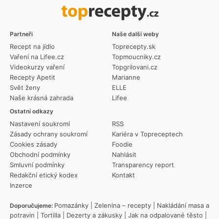
Partneři
Naše další weby
Recept na jídlo
Toprecepty.sk
Vaření na Lifee.cz
Topmoucniky.cz
Videokurzy vaření
Topgrilovani.cz
Recepty Apetit
Marianne
Svět ženy
ELLE
Naše krásná zahrada
Lifee
Ostatní odkazy
Nastavení soukromí
RSS
Zásady ochrany soukromí
Kariéra v Topreceptech
Cookies zásady
Foodie
Obchodní podmínky
Nahlásit
Smluvní podmínky
Transparency report
Redakční etický kodex
Kontakt
Inzerce
Pomazánky
|
Zelenina – recepty
|
Nakládání masa a
Doporučujeme:
potravin
|
Tortilla
|
Dezerty a zákusky
|
Jak na odpalované těsto
|