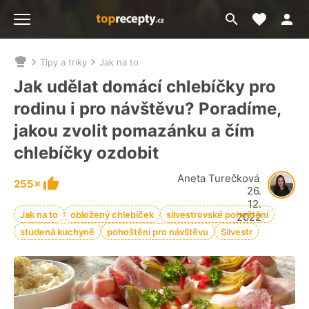
Moje akt
Přejít
Menu
na
vyhledávání
Tipy a triky
Jak na to
Nacházíte
se
Jak udělat domácí chlebíčky pro
zde:
rodinu i pro návštěvu? Poradíme,
jakou zvolit pomazánku a čím
chlebíčky ozdobit
Aneta Turečková
255×
26.
12.
Jak na to
obložený chlebíček
silvestrovské pohoštění
2022
studená kuchyně
pohoštění pro návštěvu
Silvestr