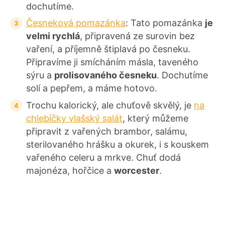
dochutíme.
Česneková pomazánka
: Tato pomazánka
je
velmi rychlá
, připravená ze surovin bez
vaření, a příjemně štiplavá po česneku.
Připravíme ji smícháním másla, taveného
sýru a
prolisovaného česneku
. Dochutíme
solí a pepřem, a máme hotovo.
Trochu kalorický, ale chuťově skvělý, je
na
chlebíčky vlašský salát
, který můžeme
připravit z vařených brambor, salámu,
sterilovaného hrášku a okurek, i s kouskem
vařeného celeru a mrkve. Chuť dodá
majonéza, hořčice a
worcester
.