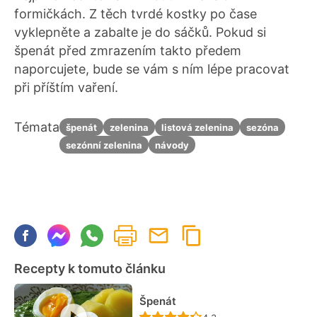
formičkách. Z těch tvrdé kostky po čase
vyklepněte a zabalte je do sáčků. Pokud si
špenát před zmrazením takto předem
naporcujete, bude se vám s ním lépe pracovat
při příštím vaření.
Témata
špenát
zelenina
listová zelenina
sezóna
sezónní zelenina
návody
Recepty k tomuto článku
Špenát
Recept ještě nebyl hodn