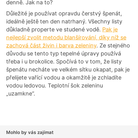
denně. Jak na to?
Důležité je používat opravdu čerstvý špenát,
ideálně ještě ten den natrhaný. Všechny listy
důkladně properte ve studené vodě.
Pak je
nejlepší zvolit metodu blanšírování, díky níž se
zachová část živin i barva zeleniny
. Ze stejného
důvodu se tento typ tepelné úpravy používá
třeba i u brokolice. Spočívá to v tom, že listy
špenátu necháte ve velkém sítku okapat, pak je
přelijete vařící vodou a okamžitě je zchladíte
vodou ledovou. Teplotní šok zeleninu
„uzamkne“.
Mohlo by vás zajímat