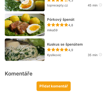
4,3
toprecepty.cz
45 min
Pórkový špenát
Recept ještě nebyl hodn
4,8
mika59
Kuskus se špenátem
Recept ještě nebyl hodn
4,9
Kyslikovic
35 min
Komentáře
Přidat komentář