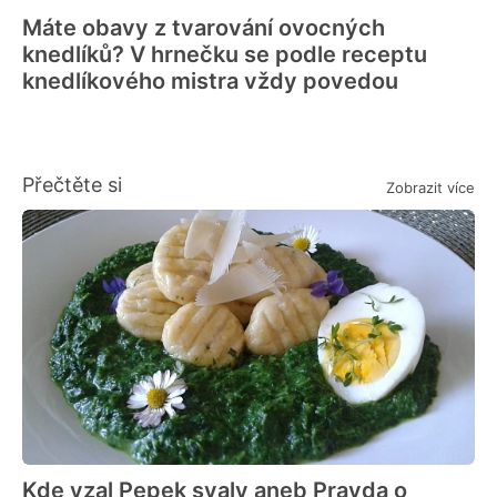
Máte obavy z tvarování ovocných
knedlíků? V hrnečku se podle receptu
knedlíkového mistra vždy povedou
Přečtěte si
Zobrazit více
Kde vzal Pepek svaly aneb Pravda o