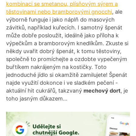
kombinaci se smetanou, plísňovým sýrem a
těstovinami nebo bramborovými gnocchi
, ale
výborně funguje i jako náplň do masových
závitků, například kuřecích. I samotný špenát
může dobře posloužit, ideálně jako příloha k
výpečkům a bramborovým knedlíkům. Zkuste si
někdy uvařit dobrý špenát, k tomu těstoviny,
společně to promíchejte a ozdobte vypečeným
buřtíkem nakrájeným na kostičky. Toto
jednoduché jídlo si okamžitě zamilujete! Špenát
najde využití dokonce i ve sladkém pečení -
aktuální hit cukrářů, takzvaný
mechový dort
, je
toho jasným důkazem...