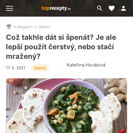
Moje akt
Přejít
Menu
na
vyhledávání
Magazín
Vaření
Nacházíte
se
Což takhle dát si špenát? Je ale
zde:
lepší použít čerstvý, nebo stačí
mražený?
Kateřina Horáková
17. 5. 2021
Vaření