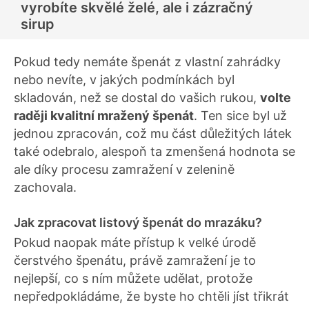
vyrobíte skvělé želé, ale i zázračný
sirup
Pokud tedy nemáte špenát z vlastní zahrádky
nebo nevíte, v jakých podmínkách byl
skladován, než se dostal do vašich rukou,
volte
raději kvalitní mražený špenát
. Ten sice byl už
jednou zpracován, což mu část důležitých látek
také odebralo, alespoň ta zmenšená hodnota se
ale díky procesu zamražení v zelenině
zachovala.
Jak zpracovat listový špenát do mrazáku?
Pokud naopak máte přístup k velké úrodě
čerstvého špenátu, právě zamražení je to
nejlepší, co s ním můžete udělat, protože
nepředpokládáme, že byste ho chtěli jíst třikrát