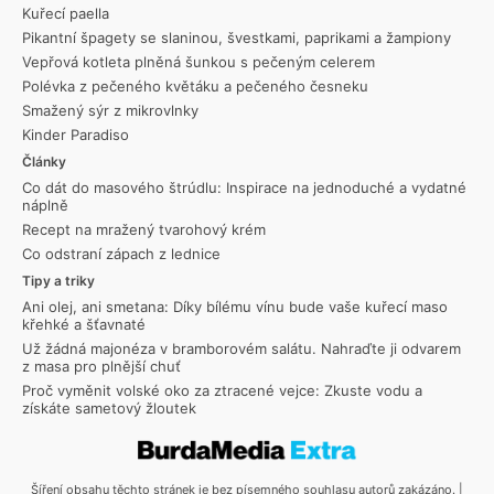
Kuřecí paella
Pikantní špagety se slaninou, švestkami, paprikami a žampiony
Vepřová kotleta plněná šunkou s pečeným celerem
Polévka z pečeného květáku a pečeného česneku
Smažený sýr z mikrovlnky
Kinder Paradiso
Články
Co dát do masového štrúdlu: Inspirace na jednoduché a vydatné
náplně
Recept na mražený tvarohový krém
Co odstraní zápach z lednice
Tipy a triky
Ani olej, ani smetana: Díky bílému vínu bude vaše kuřecí maso
křehké a šťavnaté
Už žádná majonéza v bramborovém salátu. Nahraďte ji odvarem
z masa pro plnější chuť
Proč vyměnit volské oko za ztracené vejce: Zkuste vodu a
získáte sametový žloutek
Šíření obsahu těchto stránek je bez písemného souhlasu autorů zakázáno. |