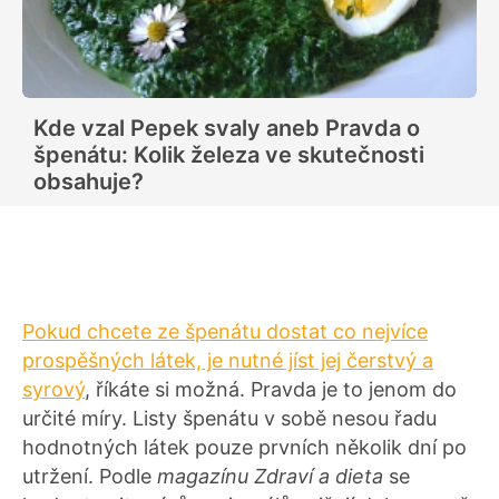
Kde vzal Pepek svaly aneb Pravda o
špenátu: Kolik železa ve skutečnosti
obsahuje?
Pokud chcete ze špenátu dostat co nejvíce
prospěšných látek, je nutné jíst jej čerstvý a
syrový
, říkáte si možná. Pravda je to jenom do
určité míry. Listy špenátu v sobě nesou řadu
hodnotných látek pouze prvních několik dní po
utržení. Podle
magazínu Zdraví a dieta
se