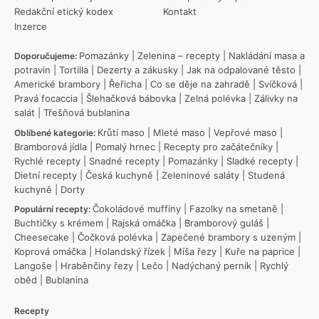
Redakční etický kodex
Kontakt
Inzerce
Pomazánky
|
Zelenina – recepty
|
Nakládání masa a
Doporučujeme:
potravin
|
Tortilla
|
Dezerty a zákusky
|
Jak na odpalované těsto
|
Americké brambory
|
Řeřicha
|
Co se děje na zahradě
|
Svíčková
|
Pravá focaccia
|
Šlehačková bábovka
|
Zelná polévka
|
Zálivky na
salát
|
Třešňová bublanina
Krůtí maso
|
Mleté maso
|
Vepřové maso
|
Oblíbené kategorie:
Bramborová jídla
|
Pomalý hrnec
|
Recepty pro začátečníky
|
Rychlé recepty
|
Snadné recepty
|
Pomazánky
|
Sladké recepty
|
Dietní recepty
|
Česká kuchyně
|
Zeleninové saláty
|
Studená
kuchyně
|
Dorty
Čokoládové muffiny
|
Fazolky na smetaně
|
Populární recepty:
Buchtičky s krémem
|
Rajská omáčka
|
Bramborový guláš
|
Cheesecake
|
Čočková polévka
|
Zapečené brambory s uzeným
|
Koprová omáčka
|
Holandský řízek
|
Míša řezy
|
Kuře na paprice
|
Langoše
|
Hraběnčiny řezy
|
Lečo
|
Nadýchaný perník
|
Rychlý
oběd
|
Bublanina
Recepty