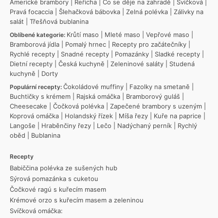
Americké brambory
|
Řeřicha
|
Co se děje na zahradě
|
Svíčková
|
Pravá focaccia
|
Šlehačková bábovka
|
Zelná polévka
|
Zálivky na
salát
|
Třešňová bublanina
Krůtí maso
|
Mleté maso
|
Vepřové maso
|
Oblíbené kategorie:
Bramborová jídla
|
Pomalý hrnec
|
Recepty pro začátečníky
|
Rychlé recepty
|
Snadné recepty
|
Pomazánky
|
Sladké recepty
|
Dietní recepty
|
Česká kuchyně
|
Zeleninové saláty
|
Studená
kuchyně
|
Dorty
Čokoládové muffiny
|
Fazolky na smetaně
|
Populární recepty:
Buchtičky s krémem
|
Rajská omáčka
|
Bramborový guláš
|
Cheesecake
|
Čočková polévka
|
Zapečené brambory s uzeným
|
Koprová omáčka
|
Holandský řízek
|
Míša řezy
|
Kuře na paprice
|
Langoše
|
Hraběnčiny řezy
|
Lečo
|
Nadýchaný perník
|
Rychlý
oběd
|
Bublanina
Recepty
Babiččina polévka ze sušených hub
Sýrová pomazánka s cuketou
Čočkové ragú s kuřecím masem
Krémové orzo s kuřecím masem a zeleninou
Svíčková omáčka: