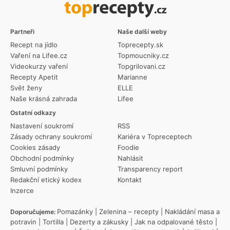
Partneři
Naše další weby
Recept na jídlo
Toprecepty.sk
Vaření na Lifee.cz
Topmoucniky.cz
Videokurzy vaření
Topgrilovani.cz
Recepty Apetit
Marianne
Svět ženy
ELLE
Naše krásná zahrada
Lifee
Ostatní odkazy
Nastavení soukromí
RSS
Zásady ochrany soukromí
Kariéra v Topreceptech
Cookies zásady
Foodie
Obchodní podmínky
Nahlásit
Smluvní podmínky
Transparency report
Redakční etický kodex
Kontakt
Inzerce
Pomazánky
|
Zelenina – recepty
|
Nakládání masa a
Doporučujeme:
potravin
|
Tortilla
|
Dezerty a zákusky
|
Jak na odpalované těsto
|