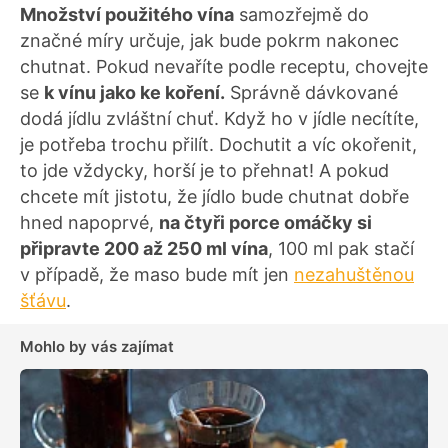
Množství použitého vína
samozřejmě do
značné míry určuje, jak bude pokrm nakonec
chutnat. Pokud nevaříte podle receptu, chovejte
se
k vínu jako ke koření.
Správně dávkované
dodá jídlu zvláštní chuť. Když ho v jídle necítíte,
je potřeba trochu přilít. Dochutit a víc okořenit,
to jde vždycky, horší je to přehnat! A pokud
chcete mít jistotu, že jídlo bude chutnat dobře
hned napoprvé,
na čtyři porce omáčky si
připravte 200 až 250 ml vína
, 100 ml pak stačí
v případě, že maso bude mít jen
nezahuštěnou
šťávu
.
Mohlo by vás zajímat