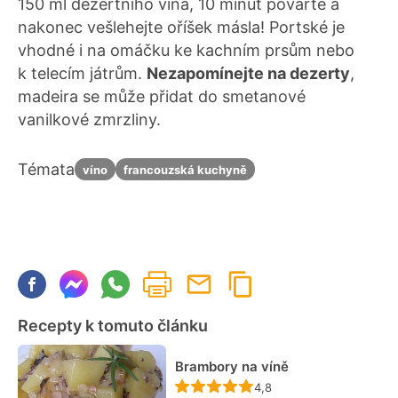
150 ml dezertního vína, 10 minut povařte a
nakonec vešlehejte oříšek másla! Portské je
vhodné i na omáčku ke kachním prsům nebo
k telecím játrům.
Nezapomínejte na dezerty
,
madeira se může přidat do smetanové
vanilkové zmrzliny.
Témata
víno
francouzská kuchyně
Recepty k tomuto článku
Brambory na víně
Recept ještě nebyl hodn
4,8