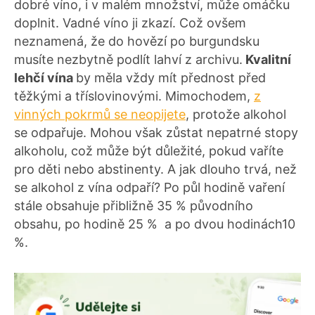
dobré víno, i v malém množství, může omáčku
doplnit. Vadné víno ji zkazí. Což ovšem
neznamená, že do hovězí po burgundsku
musíte nezbytně podlít lahví z archivu.
Kvalitní
lehčí vína
by měla vždy mít přednost před
těžkými a tříslovinovými. Mimochodem,
z
vinných pokrmů se neopijete
, protože alkohol
se odpařuje. Mohou však zůstat nepatrné stopy
alkoholu, což může být důležité, pokud vaříte
pro děti nebo abstinenty. A jak dlouho trvá, než
se alkohol z vína odpaří? Po půl hodině vaření
stále obsahuje přibližně 35 % původního
obsahu, po hodině 25 % a po dvou hodinách10
%.