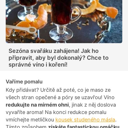
Sezóna svařáku zahájena! Jak ho
připravit, aby byl dokonalý? Chce to
správné víno i koření!
Vaříme pomalu
Kdy přidávat? Určitě až poté, co je maso ze
všech stran opečené a póry se uzavřou! Víno
redukujte na mírném ohni
, jinak z něj doslova
vyvaříte aroma! Na konci redukce pomalu
vmíchejte metličkou
kousek studeného másla
.
Tímto způsobem
získáte fantastickou omáčku
,