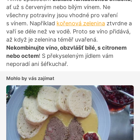
ať už s červeným nebo bílým vínem. Ne
všechny potraviny jsou vhodné pro vaření
s vínem. Například
kořenová zelenina
ztvrdne a
vaří se déle než ve vodě. Proto se víno přidává,
až když je zelenina téměř uvařená.
Nekombinujte víno, obzvlášť bílé, s citronem
nebo octem
! S překyseleným jídlem vám
neporadí ani šéfkuchař.
Mohlo by vás zajímat