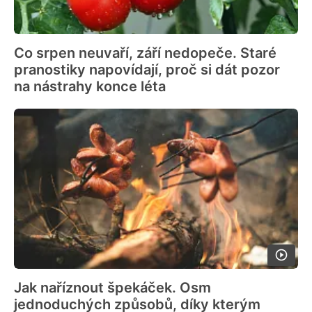
Co srpen neuvaří, září nedopeče. Staré
pranostiky napovídají, proč si dát pozor
na nástrahy konce léta
Jak naříznout špekáček. Osm
jednoduchých způsobů, díky kterým