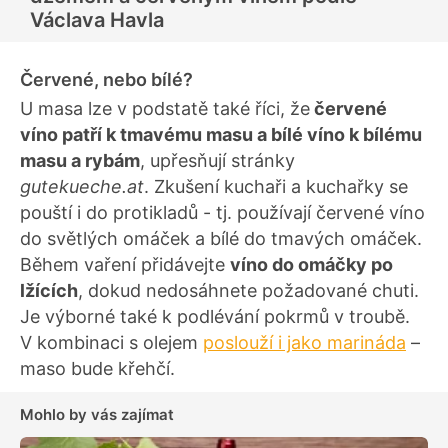
Václava Havla
Červené, nebo bílé?
U masa lze v podstatě také říci, že
červené
víno patří k tmavému masu a bílé víno k bílému
masu a rybám
, upřesňují stránky
gutekueche.at
. Zkušení kuchaři a kuchařky se
pouští i do protikladů - tj. používají červené víno
do světlých omáček a bílé do tmavých omáček.
Během vaření přidávejte
víno do omáčky po
lžících
, dokud nedosáhnete požadované chuti.
Je výborné také k podlévání pokrmů v troubě.
V kombinaci s olejem
poslouží i jako marináda
–
maso bude křehčí.
Mohlo by vás zajímat