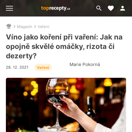
Moje akt
Přejít
Menu
na
vyhledávání
Magazín
Vaření
Nacházíte
se
Víno jako koření při vaření: Jak na
zde:
opojně skvělé omáčky, rizota či
dezerty?
Marie Pokorná
28. 12. 2021
Vaření