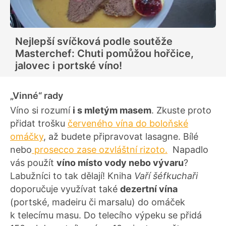
Nejlepší svíčková podle soutěže
Masterchef: Chuti pomůžou hořčice,
jalovec i portské víno!
„Vinné“ rady
Víno si rozumí
i s mletým masem
. Zkuste proto
přidat trošku
červeného vína do boloňské
omáčky
, až budete připravovat lasagne. Bílé
nebo
prosecco zase ozvláštní rizoto.
Napadlo
vás použít
víno místo vody nebo vývaru
?
Labužníci to tak dělají! Kniha
Vaří šéfkuchaři
doporučuje využívat také
dezertní vína
(portské, madeiru či marsalu) do omáček
k telecímu masu. Do telecího výpeku se přidá