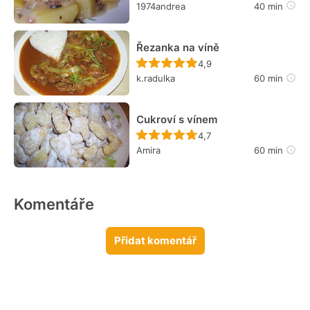
1974andrea
40 min
Řezanka na víně
Recept ještě nebyl hodn
4,9
k.radulka
60 min
Cukroví s vínem
Recept ještě nebyl hodn
4,7
Amira
60 min
Komentáře
Přidat komentář