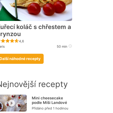
uřecí koláč s chřestem a
rynzou
Recept ještě nebyl hodnocen
4,6
ris
50 min
Další náhodné recepty
Nejnovější recepty
Mini cheesecake
podle Míši Landové
Přidáno před 1 hodinou