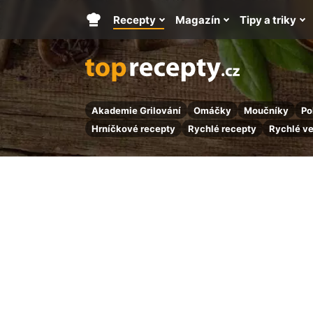
Recepty
Magazín
Tipy a triky
Hlavní
stránka
Akademie Grilování
Omáčky
Moučníky
Po
Hrníčkové recepty
Rychlé recepty
Rychlé v