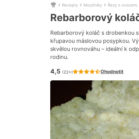
Recepty
Moučníky
Řezy s ovocem,
Nacházíte
se
Rebarborový kolá
zde:
Rebarborový koláč s drobenkou sp
křupavou máslovou posypkou. Výr
skvělou rovnováhu – ideální k odp
rodinu.
4,5
Hodnocení receptu je
Ohodnotit
(22×)