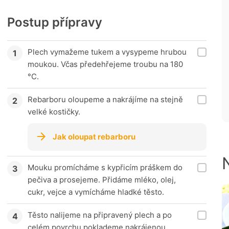
Postup přípravy
Plech vymažeme tukem a vysypeme hrubou
moukou. Včas předehřejeme troubu na 180
°C.
Rebarboru oloupeme a nakrájíme na stejně
velké kostičky.
Jak oloupat rebarboru
Mouku promícháme s kypřicím práškem do
pečiva a prosejeme. Přidáme mléko, olej,
cukr, vejce a vymícháme hladké těsto.
Těsto nalijeme na připravený plech a po
celém povrchu poklademe nakrájenou