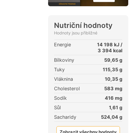
Nutriční hodnoty
Hodnoty jsou přibližné
Energie
14 198
kJ /
3 394
kcal
Bílkoviny
59,65
g
Tuky
115,35
g
Vláknina
10,35
g
Cholesterol
583
mg
Sodík
416
mg
Sůl
1,61
g
Sacharidy
524,04
g
Zobrazit všechny hodnoty