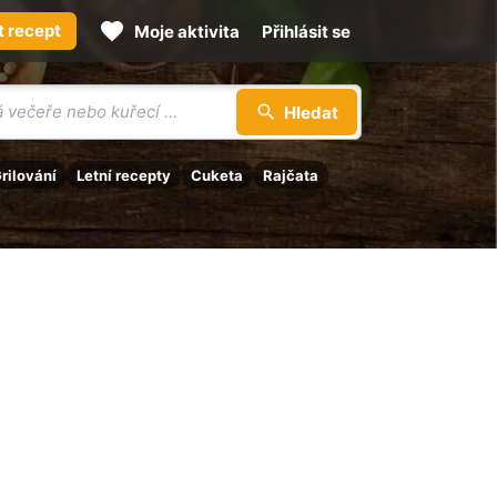
t recept
Moje aktivita
Přihlásit se
Hledat
rilování
Letní recepty
Cuketa
Rajčata