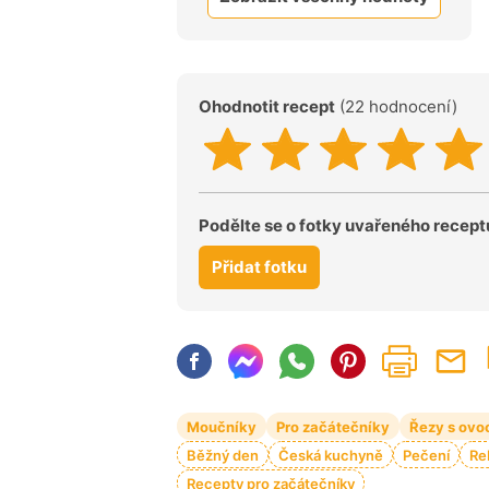
Ohodnotit recept
(22 hodnocení)
Podělte se o fotky uvařeného recept
Přidat fotku
Moučníky
Pro začátečníky
Řezy s ovo
Běžný den
Česká kuchyně
Pečení
Re
Recepty pro začátečníky