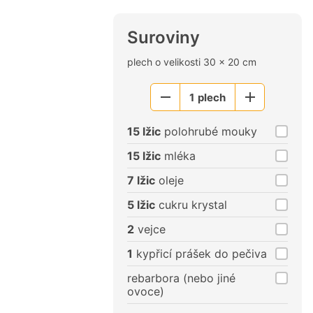
Suroviny
plech o velikosti 30 x 20 cm
1
plech
Menší
Větší
porce
porce
15 lžic
polohrubé mouky
15 lžic
mléka
7 lžic
oleje
5 lžic
cukru krystal
2
vejce
1
kypřicí prášek do pečiva
rebarbora (nebo jiné
ovoce)