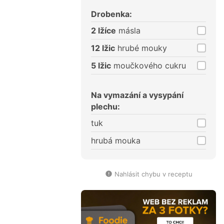
Drobenka:
2 lžíce
másla
12 lžic
hrubé mouky
5 lžic
moučkového cukru
Na vymazání a vysypání
plechu:
tuk
hrubá mouka
Nahlásit chybu v receptu