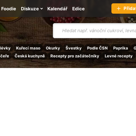
Přida
Foodie
Diskuze
Kalendář
Edice
Vyhledávání
lévky
Kuřecí maso
Okurky
Švestky
Podle ČSN
Paprika
G
ečeře
Česká kuchyně
Recepty pro začátečníky
Levné recepty