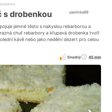
 bublaniny
č s drobenkou
pavlinka88
ojuje jemné těsto s nakyslou rebarborou a
azná chuť rebarbory a křupavá drobenka tvoří
olední kávě nebo jako nedělní dezert pro celou
Doba
Snadný
45 min
přípravy