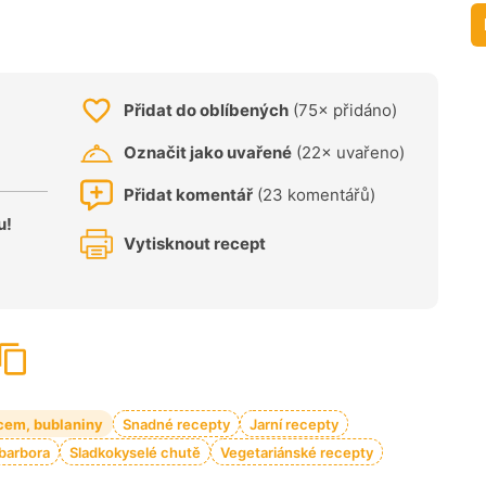
Přidat do oblíbených
(75× přidáno)
Označit jako uvařené
(22× uvařeno)
Přidat komentář
(23 komentářů)
u!
Vytisknout recept
cem, bublaniny
Snadné recepty
Jarní recepty
barbora
Sladkokyselé chutě
Vegetariánské recepty