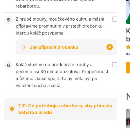
rebarborou.
Z hrubé mouky, moučkového cukru a másla
připravíme promnutím v prstech drobenku,
K
kterou koláč posypeme.
b
Jak připravit drobenku
ma
Koláč vložíme do předehřáté trouby a
pečeme asi 30 minut dozlatova. Propečenost
můžeme zkusit špejlí. Ta by měla být po
vytažení suchá a čistá.
TIP: Co potřebuje rebarbora, aby přinesla
bohatou úrodu