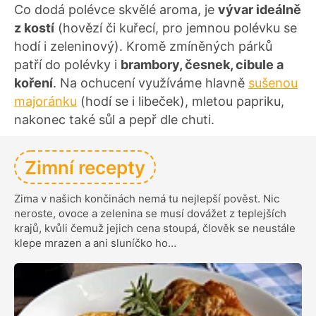
Co dodá polévce skvělé aroma, je
vývar ideálně
z kostí
(hovězí či kuřecí, pro jemnou polévku se
hodí i zeleninový). Kromě zmíněných párků
patří do polévky i
brambory, česnek, cibule a
koření
. Na ochucení využíváme hlavně
sušenou
majoránku
(hodí se i libeček), mletou papriku,
nakonec také sůl a pepř dle chuti.
Zimní recepty
Zima v našich končinách nemá tu nejlepší pověst. Nic
neroste, ovoce a zelenina se musí dovážet z teplejších
krajů, kvůli čemuž jejich cena stoupá, člověk se neustále
klepe mrazen a ani sluníčko ho…