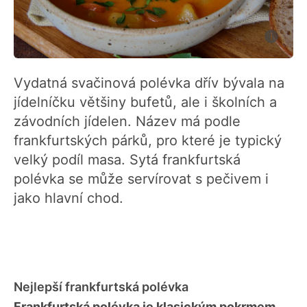
Vydatná svačinová polévka dřív bývala na
jídelníčku většiny bufetů, ale i školních a
závodních jídelen. Název má podle
frankfurtských párků, pro které je typický
velký podíl masa. Sytá frankfurtská
polévka se může servírovat s pečivem i
jako hlavní chod.
Nejlepší frankfurtská polévka
Frankfurtská polévka je klasickým pokrmem
,