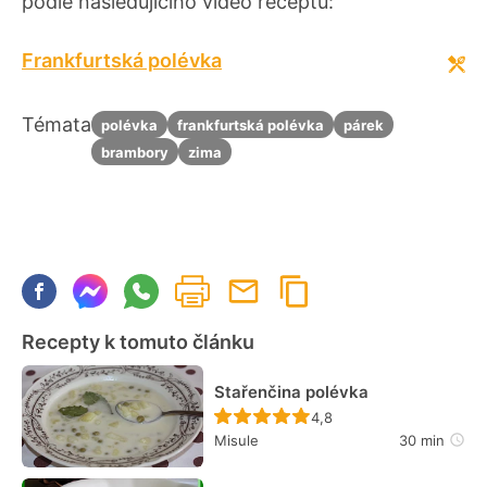
podle následujícího video receptu:
Frankfurtská polévka
Témata
polévka
frankfurtská polévka
párek
brambory
zima
Recepty k tomuto článku
Stařenčina polévka
Recept ještě nebyl hodn
4,8
Misule
30 min