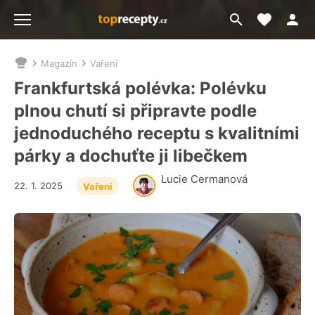
Moje akt
Přejít
Menu
na
vyhledávání
Magazín
Vaření
Nacházíte
se
Frankfurtská polévka: Polévku
zde:
plnou chutí si připravte podle
jednoduchého receptu s kvalitními
párky a dochuťte ji libečkem
Lucie Cermanová
22. 1. 2025
Vaření