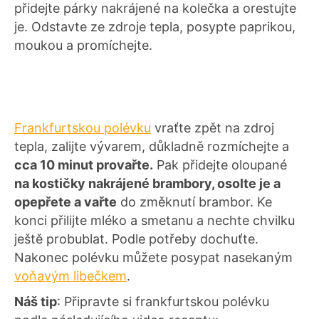
přidejte párky nakrájené na kolečka a orestujte
je. Odstavte ze zdroje tepla, posypte paprikou,
moukou a promíchejte.
Frankfurtskou polévku
vraťte zpět na zdroj
tepla, zalijte vývarem, důkladně rozmíchejte a
cca 10 minut provařte.
Pak přidejte oloupané
na kostičky nakrájené brambory, osolte je a
opepřete a vařte
do změknutí brambor. Ke
konci přilijte mléko a smetanu a nechte chvilku
ještě probublat. Podle potřeby dochuťte.
Nakonec polévku můžete posypat nasekaným
voňavým libečkem
.
Náš tip
: Připravte si frankfurtskou polévku