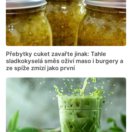
Přebytky cuket zavařte jinak: Tahle
sladkokyselá směs oživí maso i burgery a
ze spíže zmizí jako první