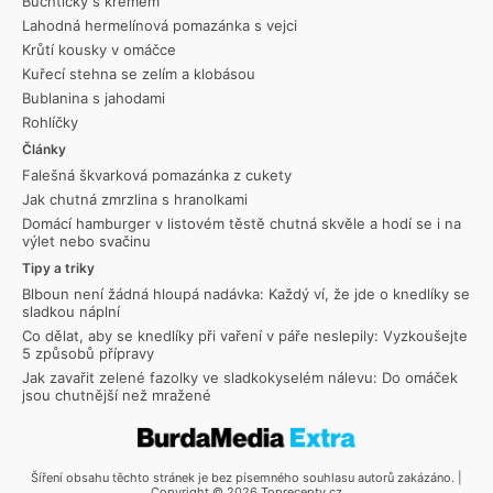
Buchtičky s krémem
Lahodná hermelínová pomazánka s vejci
Krůtí kousky v omáčce
Kuřecí stehna se zelím a klobásou
Bublanina s jahodami
Rohlíčky
Články
Falešná škvarková pomazánka z cukety
Jak chutná zmrzlina s hranolkami
Domácí hamburger v listovém těstě chutná skvěle a hodí se i na
výlet nebo svačinu
Tipy a triky
Blboun není žádná hloupá nadávka: Každý ví, že jde o knedlíky se
sladkou náplní
Co dělat, aby se knedlíky při vaření v páře neslepily: Vyzkoušejte
5 způsobů přípravy
Jak zavařit zelené fazolky ve sladkokyselém nálevu: Do omáček
jsou chutnější než mražené
Šíření obsahu těchto stránek je bez písemného souhlasu autorů zakázáno. |
Copyright © 2026 Toprecepty.cz