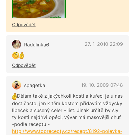
Odpovědět
27. 1. 2010 22:09
Radulinka6
Odpovědět
19. 10. 2009 07:48
spagetka
Dělám také z jakýchkoli kostí a kuřecí je u nás
dost často, jen k těm kostem přidávám vždycky
libeček a sušený celer - list. Jinak určitě by šly
ty kosti nejdřívi opéci, vývar má masovějši chuť
-podle receptu -
http://www.toprecepty.cz/recept/8192-polevka-