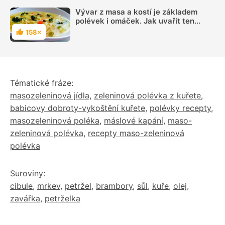
Vývar z masa a kostí je základem
polévek i omáček. Jak uvařit ten
nejlepší vývar
158×
Hodnocení
Tématické fráze:
masozeleninová jídla
,
zeleninová polévka z kuřete
,
babicovy dobroty-vykoštění kuřete
,
polévky recepty
,
masozeleninová poléka
,
máslové kapání
,
maso-
zeleninová polévka
,
recepty maso-zeleninová
polévka
Suroviny:
cibule
,
mrkev
,
petržel
,
brambory
,
sůl
,
kuře
,
olej
,
zavářka
,
petrželka