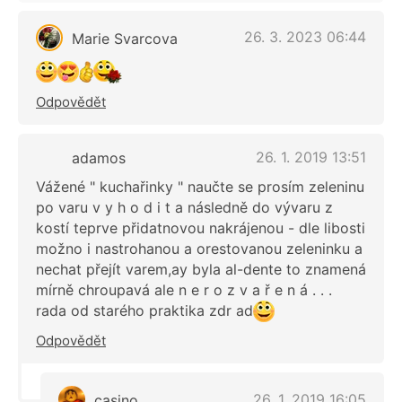
26. 3. 2023 06:44
Marie Svarcova
Odpovědět
26. 1. 2019 13:51
adamos
Vážené " kuchařinky " naučte se prosím zeleninu
po varu v y h o d i t a následně do vývaru z
kostí teprve přidatnovou nakrájenou - dle libosti
možno i nastrohanou a orestovanou zeleninku a
nechat přejít varem,ay byla al-dente to znamená
mírně chroupavá ale n e r o z v a ř e n á . . .
rada od starého praktika zdr ad
Odpovědět
26. 1. 2019 16:05
casino