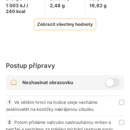
1 003
kJ /
2,48
g
16,82
g
240
kcal
Zobrazit všechny hodnoty
Postup přípravy
Nezhasínat obrazovku
Ve větším hrnci na trošce oleje necháme
zesklovatět na kostičky nakrájenou cibulku.
Potom přidáme nahrubo nastrouhanou mrkev a
petržel a necháme za stálého míchání restovat spolu