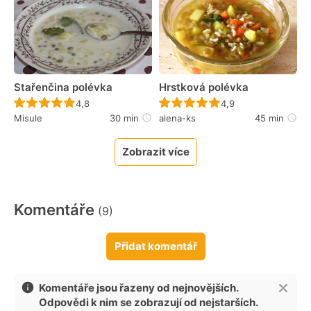
Stařenčina polévka
Hrstková polévka
Recept ještě nebyl hodnocen
Recept ještě nebyl 
4,8
4,9
Misule
30 min
alena-ks
45 min
Zobrazit více
Komentáře
(9)
Přidat komentář
Komentáře jsou řazeny od nejnovějších.
Odpovědi k nim se zobrazují od nejstarších.