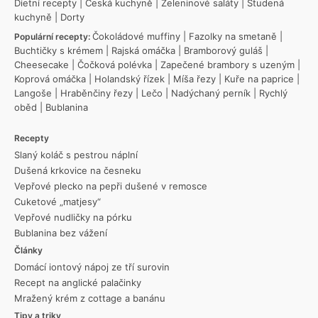
Dietní recepty
|
Česká kuchyně
|
Zeleninové saláty
|
Studená
kuchyně
|
Dorty
Čokoládové muffiny
|
Fazolky na smetaně
|
Populární recepty:
Buchtičky s krémem
|
Rajská omáčka
|
Bramborový guláš
|
Cheesecake
|
Čočková polévka
|
Zapečené brambory s uzeným
|
Koprová omáčka
|
Holandský řízek
|
Míša řezy
|
Kuře na paprice
|
Langoše
|
Hraběnčiny řezy
|
Lečo
|
Nadýchaný perník
|
Rychlý
oběd
|
Bublanina
Recepty
Slaný koláč s pestrou náplní
Dušená krkovice na česneku
Vepřové plecko na pepři dušené v remosce
Cuketové „matjesy“
Vepřové nudličky na pórku
Bublanina bez vážení
Články
Domácí iontový nápoj ze tří surovin
Recept na anglické palačinky
Mražený krém z cottage a banánu
Tipy a triky