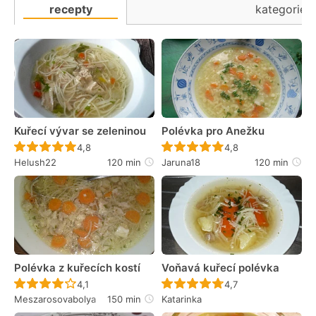
recepty
kategorie
Kuřecí vývar se zeleninou
Polévka pro Anežku
Recept ještě nebyl hodnocen
Recept ještě nebyl 
4,8
4,8
Helush22
120 min
Jaruna18
120 min
Polévka z kuřecích kostí
Voňavá kuřecí polévka
Recept ještě nebyl hodnocen
Recept ještě nebyl 
4,1
4,7
Meszarosovabolya
150 min
Katarinka