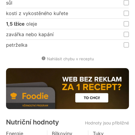
sůl
kosti z vykostěného kuřete
1,5 lžíce
oleje
zavářka nebo kapání
petrželka
Nahlásit chybu v receptu
Nutriční hodnoty
Hodnoty jsou přibližné
Energie
Bílkoviny
Tuky