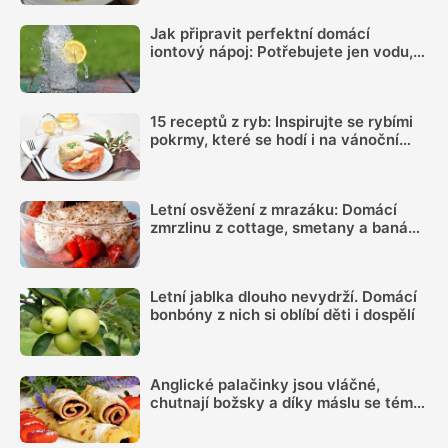
fantasticky
Jak připravit perfektní domácí
iontový nápoj: Potřebujete jen vodu,
citron, sůl a pár minut času
15 receptů z ryb: Inspirujte se rybími
pokrmy, které se hodí i na vánoční
hostinu
Letní osvěžení z mrazáku: Domácí
zmrzlinu z cottage, smetany a banánu
si zamiluje celá rodina
Letní jablka dlouho nevydrží. Domácí
bonbóny z nich si oblíbí děti i dospělí
Anglické palačinky jsou vláčné,
chutnají božsky a díky máslu se téměř
nepřipalují, snadný recept zvládne
každý