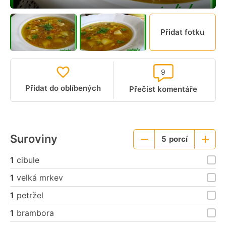
Přidat fotku
9
Přidat do oblíbených
Přečíst komentáře
Suroviny
5
porcí
Menší
Větší
porce
porce
1
cibule
1
velká mrkev
1
petržel
1
brambora