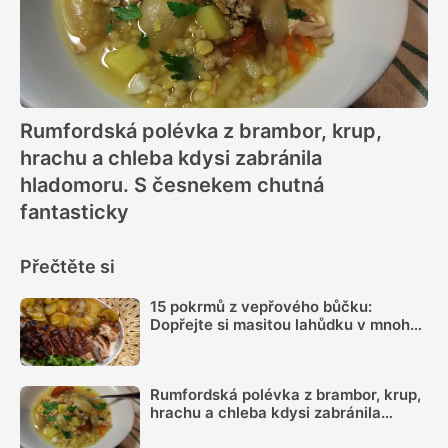
Rumfordská polévka z brambor, krup,
hrachu a chleba kdysi zabránila
hladomoru. S česnekem chutná
fantasticky
Přečtěte si
15 pokrmů z vepřového bůčku:
Dopřejte si masitou lahůdku v mnoha
podobách
Rumfordská polévka z brambor, krup,
hrachu a chleba kdysi zabránila
hladomoru. S česnekem chutná