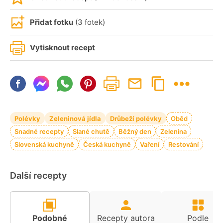
Přidat fotku
(3 fotek)
Vytisknout recept
Polévky
Zeleninová jídla
Drůbeží polévky
Oběd
Snadné recepty
Slané chutě
Běžný den
Zelenina
Slovenská kuchyně
Česká kuchyně
Vaření
Restování
Další recepty
Podobné
Recepty autora
Podle