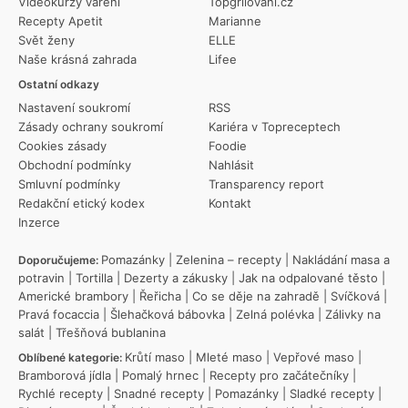
Videokurzy vaření
Topgrilovani.cz
Recepty Apetit
Marianne
Svět ženy
ELLE
Naše krásná zahrada
Lifee
Ostatní odkazy
Nastavení soukromí
RSS
Zásady ochrany soukromí
Kariéra v Topreceptech
Cookies zásady
Foodie
Obchodní podmínky
Nahlásit
Smluvní podmínky
Transparency report
Redakční etický kodex
Kontakt
Inzerce
Pomazánky
|
Zelenina – recepty
|
Nakládání masa a
Doporučujeme:
potravin
|
Tortilla
|
Dezerty a zákusky
|
Jak na odpalované těsto
|
Americké brambory
|
Řeřicha
|
Co se děje na zahradě
|
Svíčková
|
Pravá focaccia
|
Šlehačková bábovka
|
Zelná polévka
|
Zálivky na
salát
|
Třešňová bublanina
Krůtí maso
|
Mleté maso
|
Vepřové maso
|
Oblíbené kategorie:
Bramborová jídla
|
Pomalý hrnec
|
Recepty pro začátečníky
|
Rychlé recepty
|
Snadné recepty
|
Pomazánky
|
Sladké recepty
|