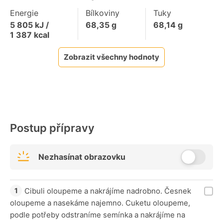
Energie
Bílkoviny
Tuky
5 805
kJ /
68,35
g
68,14
g
1 387
kcal
Zobrazit všechny hodnoty
Postup přípravy
Nezhasínat obrazovku
Cibuli oloupeme a nakrájíme nadrobno. Česnek
oloupeme a nasekáme najemno. Cuketu oloupeme,
podle potřeby odstraníme semínka a nakrájíme na