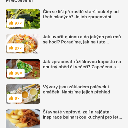
Přečtěte si
Čím se liší přerostlé starší cukety od
těch mladých? Jejich zpracování
zabere více času, ale i pro ně máme
97×
Hodnocení
dobré využití
Jak uvařit quinou a do jakých pokrmů
se hodí? Poradíme, jak na tuto
superpotravinu
37×
Hodnocení
Jak zpracovat růžičkovou kapustu na
chutný oběd či večeři? Zapečená s
oblíbenými surovinami bude
68×
Hodnocení
výborným jídlem
Vývary jsou základem polévek i
omáček. Nabízíme jejich přehled
6×
Hodnocení
Šťavnaté vepřové, zelí a rajčata:
Inspirace bulharskou kuchyní pro letní
oběd z jednoho pekáčku