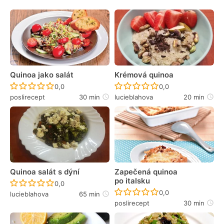
Quinoa jako salát
Krémová quinoa
Recept ještě nebyl hodnocen
Recept ještě nebyl 
0,0
0,0
poslirecept
30 min
lucieblahova
20 min
Quinoa salát s dýní
Zapečená quinoa
po italsku
Recept ještě nebyl hodnocen
0,0
Recept ještě nebyl 
0,0
lucieblahova
65 min
poslirecept
30 min