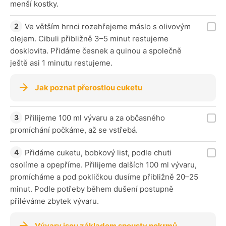
menší kostky.
Ve větším hrnci rozehřejeme máslo s olivovým
olejem. Cibuli přibližně 3–5 minut restujeme
dosklovita. Přidáme česnek a quinou a společně
ještě asi 1 minutu restujeme.
Jak poznat přerostlou cuketu
Přilijeme 100 ml vývaru a za občasného
promíchání počkáme, až se vstřebá.
Přidáme cuketu, bobkový list, podle chuti
osolíme a opepříme. Přilijeme dalších 100 ml vývaru,
promícháme a pod pokličkou dusíme přibližně 20–25
minut. Podle potřeby během dušení postupně
přiléváme zbytek vývaru.
Vývary jsou základem spousty pokrmů