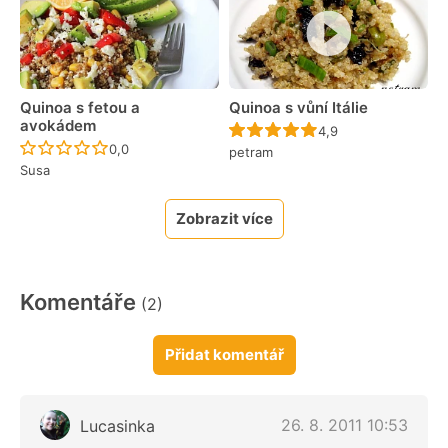
Quinoa s fetou a
Quinoa s vůní Itálie
avokádem
Recept ještě nebyl 
4,9
Recept ještě nebyl hodnocen
0,0
petram
Susa
Zobrazit více
Komentáře
(2)
Přidat komentář
26. 8. 2011 10:53
Lucasinka