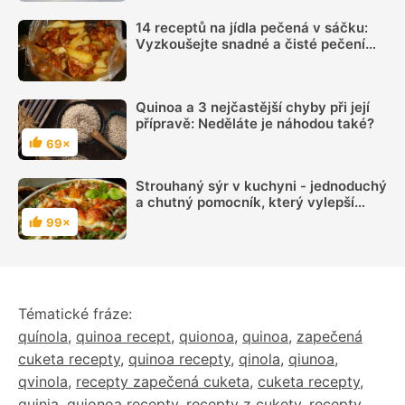
14 receptů na jídla pečená v sáčku:
Vyzkoušejte snadné a čisté pečení
plné chuti
Quinoa a 3 nejčastější chyby při její
přípravě: Neděláte je náhodou také?
69×
Hodnocení
Strouhaný sýr v kuchyni - jednoduchý
a chutný pomocník, který vylepší
mnoho pokrmů
99×
Hodnocení
Tématické fráze:
quínola
,
quinoa recept
,
quionoa
,
quinoa
,
zapečená
cuketa recepty
,
quinoa recepty
,
qinola
,
qiunoa
,
qvinola
,
recepty zapečená cuketa
,
cuketa recepty
,
quinia
,
quionoa recepty
,
recepty z cukety
,
recepty