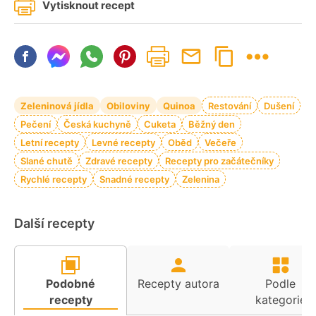
Vytisknout recept
Zeleninová jídla
Obiloviny
Quinoa
Restování
Dušení
Pečení
Česká kuchyně
Cuketa
Běžný den
Letní recepty
Levné recepty
Oběd
Večeře
Slané chutě
Zdravé recepty
Recepty pro začátečníky
Rychlé recepty
Snadné recepty
Zelenina
Další recepty
Podobné
Recepty autora
Podle
recepty
kategorie