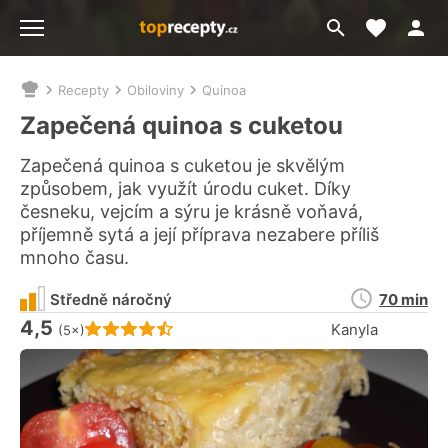
Moje akt
Přejít
Menu
na
vyhledávání
Recepty
Obiloviny
Quinoa
Nacházíte
se
Zapečená quinoa s cuketou
zde:
Zapečená quinoa s cuketou je skvělým
způsobem, jak využít úrodu cuket. Díky
česneku, vejcím a sýru je krásně voňavá,
příjemně sytá a její příprava nezabere příliš
mnoho času.
Doba
Středně náročný
70 min
přípravy
4,5
Hodnocení receptu je
Kanyla
(5×)