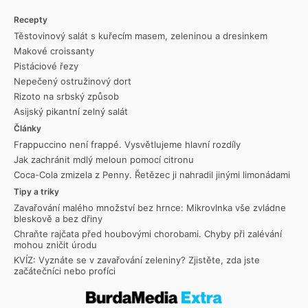
Recepty
Těstovinový salát s kuřecím masem, zeleninou a dresinkem
Makové croissanty
Pistáciové řezy
Nepečený ostružinový dort
Rizoto na srbský způsob
Asijský pikantní zelný salát
Články
Frappuccino není frappé. Vysvětlujeme hlavní rozdíly
Jak zachránit mdlý meloun pomocí citronu
Coca-Cola zmizela z Penny. Řetězec ji nahradil jinými limonádami
Tipy a triky
Zavařování malého množství bez hrnce: Mikrovlnka vše zvládne
bleskově a bez dřiny
Chraňte rajčata před houbovými chorobami. Chyby při zalévání
mohou zničit úrodu
KVÍZ: Vyznáte se v zavařování zeleniny? Zjistěte, zda jste
začátečníci nebo profíci