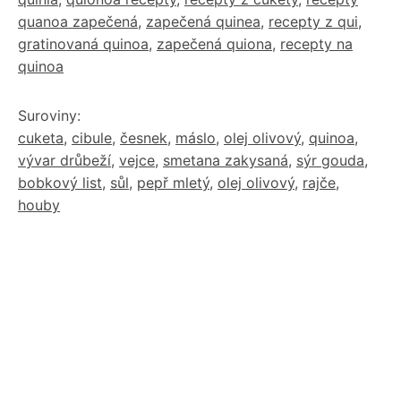
quanoa zapečená
,
zapečená quinea
,
recepty z qui
,
gratinovaná quinoa
,
zapečená quiona
,
recepty na
quinoa
Suroviny:
cuketa
,
cibule
,
česnek
,
máslo
,
olej olivový
,
quinoa
,
vývar drůbeží
,
vejce
,
smetana zakysaná
,
sýr gouda
,
bobkový list
,
sůl
,
pepř mletý
,
olej olivový
,
rajče
,
houby