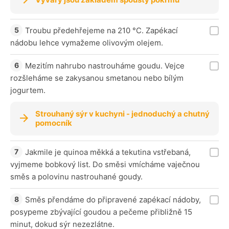
Troubu předehřejeme na 210 °C. Zapékací
nádobu lehce vymažeme olivovým olejem.
Mezitím nahrubo nastrouháme goudu. Vejce
rozšleháme se zakysanou smetanou nebo bílým
jogurtem.
Strouhaný sýr v kuchyni - jednoduchý a chutný
pomocník
Jakmile je quinoa měkká a tekutina vstřebaná,
vyjmeme bobkový list. Do směsi vmícháme vaječnou
směs a polovinu nastrouhané goudy.
Směs přendáme do připravené zapékací nádoby,
posypeme zbývající goudou a pečeme přibližně 15
minut, dokud sýr nezezlátne.