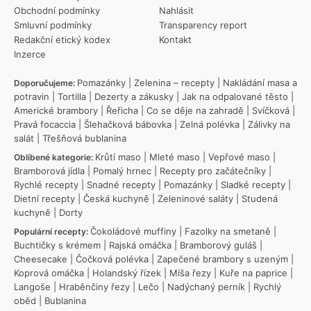
Obchodní podmínky
Nahlásit
Smluvní podmínky
Transparency report
Redakční etický kodex
Kontakt
Inzerce
Pomazánky
|
Zelenina – recepty
|
Nakládání masa a
Doporučujeme:
potravin
|
Tortilla
|
Dezerty a zákusky
|
Jak na odpalované těsto
|
Americké brambory
|
Řeřicha
|
Co se děje na zahradě
|
Svíčková
|
Pravá focaccia
|
Šlehačková bábovka
|
Zelná polévka
|
Zálivky na
salát
|
Třešňová bublanina
Krůtí maso
|
Mleté maso
|
Vepřové maso
|
Oblíbené kategorie:
Bramborová jídla
|
Pomalý hrnec
|
Recepty pro začátečníky
|
Rychlé recepty
|
Snadné recepty
|
Pomazánky
|
Sladké recepty
|
Dietní recepty
|
Česká kuchyně
|
Zeleninové saláty
|
Studená
kuchyně
|
Dorty
Čokoládové muffiny
|
Fazolky na smetaně
|
Populární recepty:
Buchtičky s krémem
|
Rajská omáčka
|
Bramborový guláš
|
Cheesecake
|
Čočková polévka
|
Zapečené brambory s uzeným
|
Koprová omáčka
|
Holandský řízek
|
Míša řezy
|
Kuře na paprice
|
Langoše
|
Hraběnčiny řezy
|
Lečo
|
Nadýchaný perník
|
Rychlý
oběd
|
Bublanina