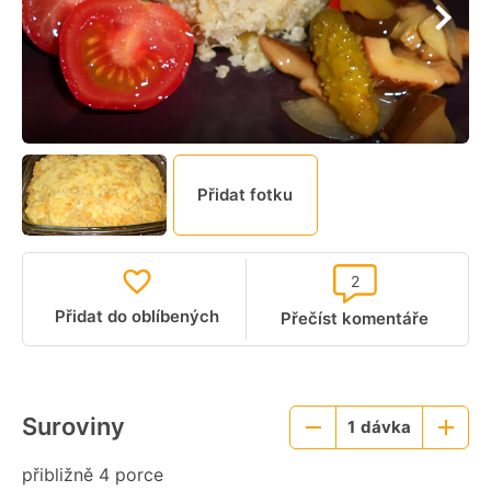
Přidat fotku
2
Přidat do oblíbených
Přečíst komentáře
Suroviny
1
dávka
Menší
Větší
porce
porce
přibližně 4 porce