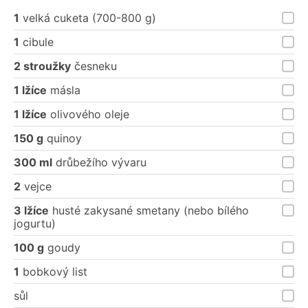
1
velká cuketa (700-800 g)
1
cibule
2 stroužky
česneku
1 lžíce
másla
1 lžíce
olivového oleje
150 g
quinoy
300 ml
drůbežího vývaru
2
vejce
3 lžíce
husté zakysané smetany (nebo bílého
jogurtu)
100 g
goudy
1
bobkový list
sůl