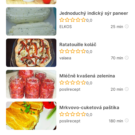
Jednoduchý indický sýr paneer
Recept ještě nebyl hodn
0,0
ELKOS
25 min
Ratatouille koláč
Recept ještě nebyl hodn
0,0
valaea
70 min
Mléčně kvašená zelenina
Recept ještě nebyl hodn
0,0
poslirecept
20 min
Mrkvovo-cuketová paštika
Recept ještě nebyl hodn
0,0
poslirecept
180 min