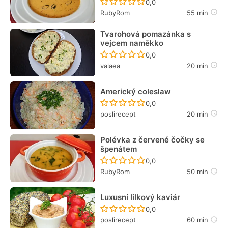
Recept ještě nebyl hodn
0,0
RubyRom
55 min
Tvarohová pomazánka s
vejcem naměkko
Recept ještě nebyl hodn
0,0
valaea
20 min
Americký coleslaw
Recept ještě nebyl hodn
0,0
poslirecept
20 min
Polévka z červené čočky se
špenátem
Recept ještě nebyl hodn
0,0
RubyRom
50 min
Luxusní lilkový kaviár
Recept ještě nebyl hodn
0,0
poslirecept
60 min