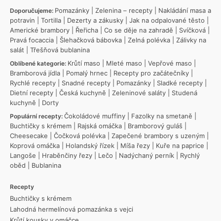
Pomazánky
|
Zelenina – recepty
|
Nakládání masa a
Doporučujeme:
potravin
|
Tortilla
|
Dezerty a zákusky
|
Jak na odpalované těsto
|
Americké brambory
|
Řeřicha
|
Co se děje na zahradě
|
Svíčková
|
Pravá focaccia
|
Šlehačková bábovka
|
Zelná polévka
|
Zálivky na
salát
|
Třešňová bublanina
Krůtí maso
|
Mleté maso
|
Vepřové maso
|
Oblíbené kategorie:
Bramborová jídla
|
Pomalý hrnec
|
Recepty pro začátečníky
|
Rychlé recepty
|
Snadné recepty
|
Pomazánky
|
Sladké recepty
|
Dietní recepty
|
Česká kuchyně
|
Zeleninové saláty
|
Studená
kuchyně
|
Dorty
Čokoládové muffiny
|
Fazolky na smetaně
|
Populární recepty:
Buchtičky s krémem
|
Rajská omáčka
|
Bramborový guláš
|
Cheesecake
|
Čočková polévka
|
Zapečené brambory s uzeným
|
Koprová omáčka
|
Holandský řízek
|
Míša řezy
|
Kuře na paprice
|
Langoše
|
Hraběnčiny řezy
|
Lečo
|
Nadýchaný perník
|
Rychlý
oběd
|
Bublanina
Recepty
Buchtičky s krémem
Lahodná hermelínová pomazánka s vejci
Krůtí kousky v omáčce