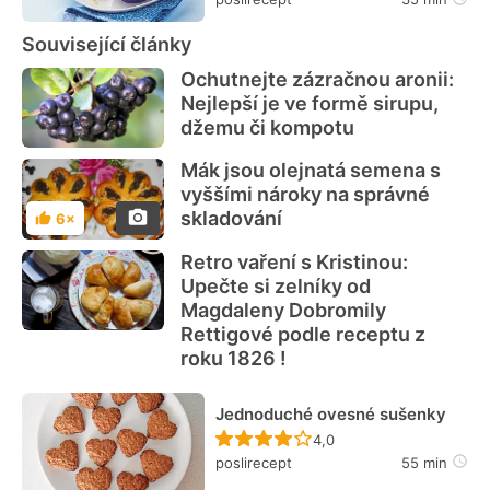
Související články
Ochutnejte zázračnou aronii:
Nejlepší je ve formě sirupu,
džemu či kompotu
Mák jsou olejnatá semena s
vyššími nároky na správné
skladování
6×
Hodnocení
Retro vaření s Kristinou:
Upečte si zelníky od
Magdaleny Dobromily
Rettigové podle receptu z
roku 1826 !
Jednoduché ovesné sušenky
Recept ještě nebyl hodn
4,0
poslirecept
55 min