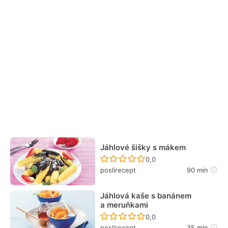
Jáhlové šišky s mákem
Recept ještě nebyl hodn
0,0
poslirecept
90 min
Jáhlová kaše s banánem
a meruňkami
Recept ještě nebyl hodn
0,0
poslirecept
35 min