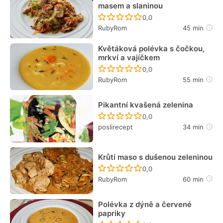
masem a slaninou
Recept ještě nebyl hodn
0,0
RubyRom
45 min
Květáková polévka s čočkou,
mrkví a vajíčkem
Recept ještě nebyl hodn
0,0
RubyRom
55 min
Pikantní kvašená zelenina
Recept ještě nebyl hodn
0,0
poslirecept
34 min
Krůtí maso s dušenou zeleninou
Recept ještě nebyl hodn
0,0
RubyRom
60 min
Polévka z dýně a červené
papriky