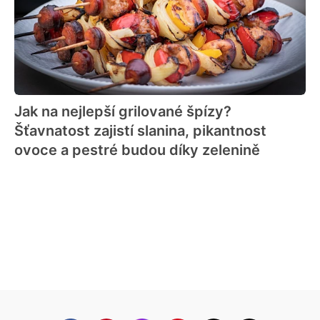
Jak na nejlepší grilované špízy?
Šťavnatost zajistí slanina, pikantnost
ovoce a pestré budou díky zelenině