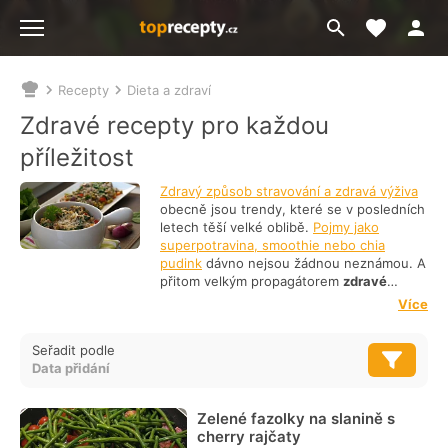
Moje akt
Přejít
Menu
na
vyhledávání
Recepty
Dieta a zdraví
Nacházíte
se
Zdravé recepty pro každou
zde:
příležitost
Zdravý způsob stravování a zdravá výživa
obecně jsou trendy, které se v posledních
letech těší velké oblibě.
Pojmy jako
superpotravina, smoothie nebo chia
pudink
dávno nejsou žádnou neznámou. A
přitom velkým propagátorem
zdravé
stravy
byl už za minulého režimu
slavný
Více
Rajko Doleček
.
Dnes jsou ovšem zdravé
suroviny dostupnější a máme k dispozici
Seřadit podle
daleko větší výběr. Vyberte si, co vám
chutná a
naučte se vařit zdravě
s našimi
recepty.
Zelené fazolky na slanině s
cherry rajčaty