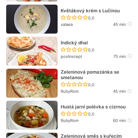
Květákový krém s Lučinou
Recept ještě nebyl hodn
0,0
valaea
45 min
Indický dhal
Recept ještě nebyl hodn
0,0
poslirecept
75 min
Zeleninová pomazánka se
smetanou
Recept ještě nebyl hodn
0,0
RubyRom
45 min
Hustá jarní polévka s cizrnou
Recept ještě nebyl hodn
0,0
RubyRom
60 min
Zeleninová směs s kuřecím