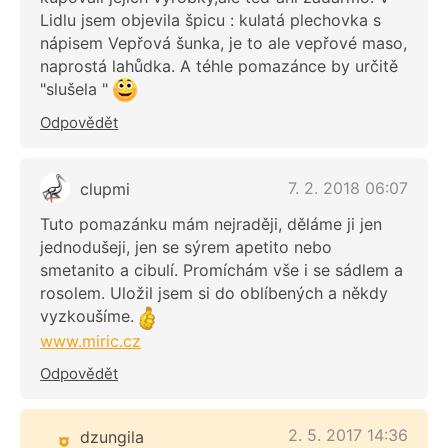
Lidlu jsem objevila špicu : kulatá plechovka s
nápisem Vepřová šunka, je to ale vepřové maso,
naprostá lahůdka. A téhle pomazánce by určitě
"slušela "
Odpovědět
7. 2. 2018 06:07
clupmi
Tuto pomazánku mám nejraději, děláme ji jen
jednodušeji, jen se sýrem apetito nebo
smetanito a cibulí. Promíchám vše i se sádlem a
rosolem. Uložil jsem si do oblíbených a někdy
vyzkoušíme.
www.miric.cz
Odpovědět
2. 5. 2017 14:36
dzungila