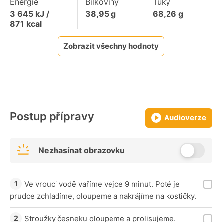
Energie
Bílkoviny
Tuky
3 645
kJ /
38,95
g
68,26
g
871
kcal
Zobrazit všechny hodnoty
Postup přípravy
Audioverze
Nezhasínat obrazovku
Ve vroucí vodě vaříme vejce 9 minut. Poté je
prudce zchladíme, oloupeme a nakrájíme na kostičky.
Stroužky česneku oloupeme a prolisujeme.