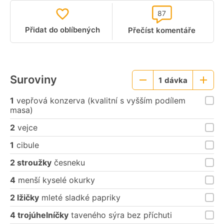
87
Přidat do oblíbených
Přečíst komentáře
Suroviny
1
dávka
Menší
Větší
porce
porce
1
vepřová konzerva (kvalitní s vyšším podílem
masa)
2
vejce
1
cibule
2 stroužky
česneku
4
menší kyselé okurky
2 lžičky
mleté sladké papriky
4 trojúhelníčky
taveného sýra bez příchuti