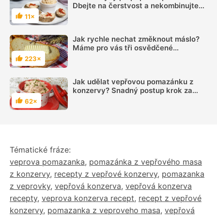
Dbejte na čerstvost a nekombinujte
mnoho surovin
11×
Hodnocení
Jak rychle nechat změknout máslo?
Máme pro vás tři osvědčené
vychytávky
223×
Hodnocení
Jak udělat vepřovou pomazánku z
konzervy? Snadný postup krok za
krokem
62×
Hodnocení
Tématické fráze:
veprova pomazanka
,
pomazánka z vepřového masa
z konzervy
,
recepty z vepřové konzervy
,
pomazanka
z veprovky
,
vepřová konzerva
,
vepřová konzerva
recepty
,
veprova konzerva recept
,
recept z vepřové
konzervy
,
pomazanka z veproveho masa
,
vepřová