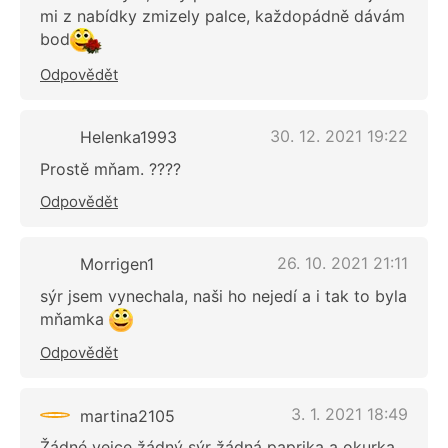
mi z nabídky zmizely palce, každopádně dávám
bod
Odpovědět
30. 12. 2021 19:22
Helenka1993
Prostě mňam. ????
Odpovědět
26. 10. 2021 21:11
Morrigen1
sýr jsem vynechala, naši ho nejedí a i tak to byla
mňamka
Odpovědět
3. 1. 2021 18:49
martina2105
Žádné vejce žádný sýr žádná paprika a okurka