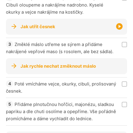
Cibuli oloupeme a nakrájíme nadrobno. Kyselé
okurky a vejce nakrájíme na kostičky.
Jak utřít česnek
Změklé máslo utřeme se sýrem a přidáme
nakrájené vepřové maso (s rosolem, ale bez sádla).
Jak rychle nechat změknout máslo
Poté vmícháme vejce, okurky, cibuli, prolisovaný
česnek.
Přidáme plnotučnou hořčici, majonézu, sladkou
papriku a dle chuti osolíme a opepříme. Vše pořádně
promícháme a dáme vychladit do lednice.