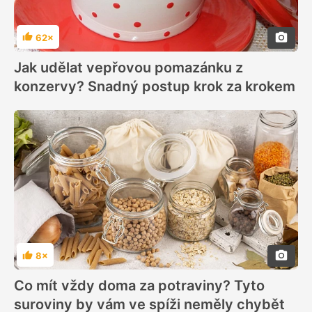
62×
Hodnocení
Jak udělat vepřovou pomazánku z
konzervy? Snadný postup krok za krokem
8×
Hodnocení
Co mít vždy doma za potraviny? Tyto
suroviny by vám ve spíži neměly chybět