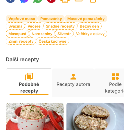
Vepřové maso
Pomazánky
Masové pomazánky
Svačina
Večeře
Snadné recepty
Běžný den
Masopust
Narozeniny
Silvestr
Večírky a oslavy
Zimní recepty
Česká kuchyně
Další recepty
Podobné
Recepty autora
Podle
recepty
kategorie