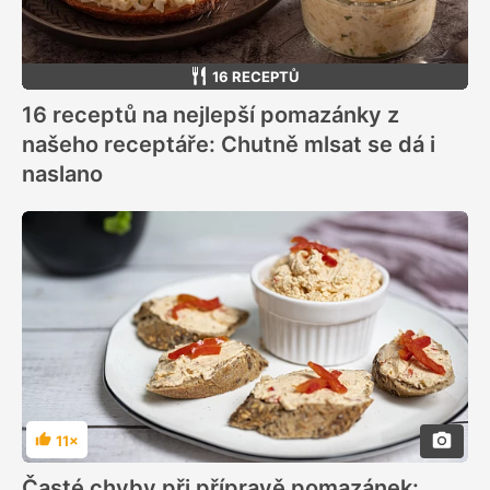
16 RECEPTŮ
16 receptů na nejlepší pomazánky z
našeho receptáře: Chutně mlsat se dá i
naslano
11×
Hodnocení
Časté chyby při přípravě pomazánek: