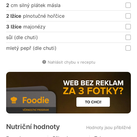
2
cm silný plátek másla
2 lžíce
plnotučné hořčice
3 lžíce
majonézy
sůl (dle chuti)
mletý pepř (dle chuti)
Nahlásit chybu v receptu
Nutriční hodnoty
Hodnoty jsou přibližné