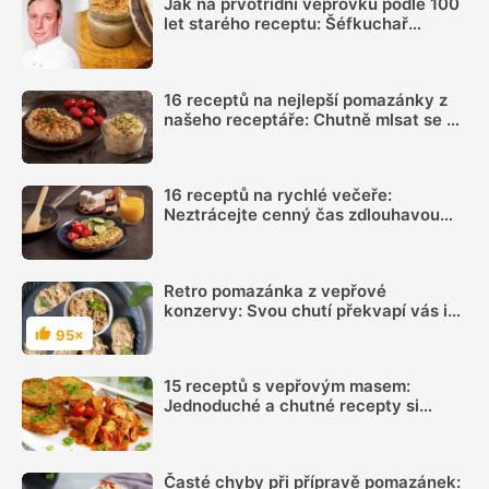
Jak na prvotřídní vepřovku podle 100
let starého receptu: Šéfkuchař
doporučuje kvalitní maso, dostatek
sádla a dlouhé pečení
16 receptů na nejlepší pomazánky z
našeho receptáře: Chutně mlsat se dá
i naslano
16 receptů na rychlé večeře:
Neztrácejte cenný čas zdlouhavou
přípravou jídla
Retro pomazánka z vepřové
konzervy: Svou chutí překvapí vás i
vaši návštěvu
95×
Hodnocení
15 receptů s vepřovým masem:
Jednoduché a chutné recepty si
rodina zamiluje
Časté chyby při přípravě pomazánek: