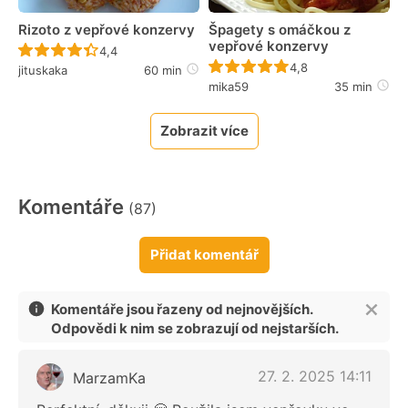
Rizoto z vepřové konzervy
Špagety s omáčkou z
vepřové konzervy
Recept ještě nebyl hodnocen
4,4
Recept ještě nebyl 
4,8
jituskaka
60 min
mika59
35 min
Zobrazit více
Komentáře
(87)
Přidat komentář
Komentáře jsou řazeny od nejnovějších.
Odpovědi k nim se zobrazují od nejstarších.
27. 2. 2025 14:11
MarzamKa