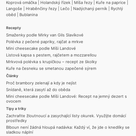
Koprová omáčka
|
Holandský řízek
|
Míša řezy
|
Kuře na paprice
|
Langoše
|
Hraběnčiny řezy
|
Lečo
|
Nadýchaný perník
|
Rychlý
oběd
|
Bublanina
Recepty
Smaženky podle Mirky van Gils Slavíkové
Polévka z pečené papriky, rajčat a mrkve
Mini cheesecake podle Míši Landové
Listová kapsa s pestem, rajčetem a mozzarellou
Mrkvová polévka s krupičkou – recept ze školky
Kuře na česneku se smetanou zapečené sýrem
Články
Proč brambory zelenají a kdy je nejíst
Snídaně, která zasytí až do oběda
Mini cheesecake podle Míši Landové: Recept na jemný dezert s
ovocem
Tipy a triky
Zachraňte žloutnoucí a zasychající listy okurek. Využijte domácí
prostředky
Blboun není žádná hloupá nadávka: Každý ví, že jde o knedlíky se
sladkou náplní