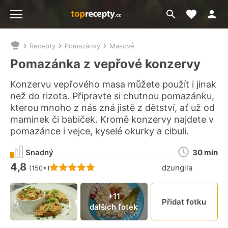
Moje akt
Přejít
Menu
na
vyhledávání
Recepty
Pomazánky
Masové
Nacházíte
se
Pomazánka z vepřové konzervy
zde:
Konzervu vepřového masa můžete použít i jinak
než do rizota. Připravte si chutnou pomazánku,
kterou mnoho z nás zná jistě z dětství, ať už od
maminek či babiček. Kromě konzervy najdete v
pomazánce i vejce, kyselé okurky a cibuli.
Doba
Snadný
30 min
přípravy
4,8
Hodnocení receptu je
dzungila
(150×)
Připn
+11
Přidat fotku
dalších fotek
video