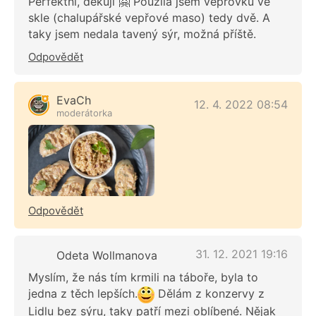
Perfektní, děkuji 🤗 Použila jsem vepřovku ve
skle (chalupářské vepřové maso) tedy dvě. A
taky jsem nedala tavený sýr, možná příště.
Odpovědět
EvaCh
12. 4. 2022 08:54
moderátorka
Odpovědět
31. 12. 2021 19:16
Odeta Wollmanova
Myslím, že nás tím krmili na táboře, byla to
jedna z těch lepších.
Dělám z konzervy z
Lidlu bez sýru, taky patří mezi oblíbené. Nějak