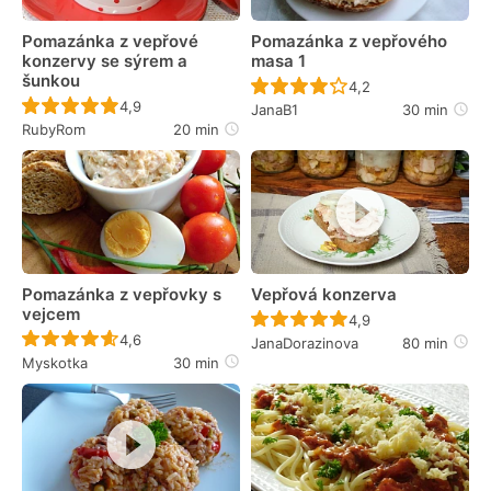
Pomazánka z vepřové
Pomazánka z vepřového
konzervy se sýrem a
masa 1
šunkou
Recept ještě nebyl 
4,2
Recept ještě nebyl hodnocen
4,9
JanaB1
30 min
RubyRom
20 min
Pomazánka z vepřovky s
Vepřová konzerva
vejcem
Recept ještě nebyl 
4,9
Recept ještě nebyl hodnocen
4,6
JanaDorazinova
80 min
Myskotka
30 min