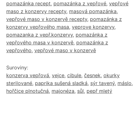
pomazánka recept
,
pomazánka z vepřové
,
vepřové
maso z konzervy recepty
,
masová pomazánka
,
vepřové maso v konzervě recepty
,
pomazánka z
konzervy vepřového masa
,
veprove konzervy
,
pomazanka z vepř.konzervy
,
pomazánka z
vepřového masa v konzervě
,
pomazánka z
vepřového
,
vepřové maso v konzervě
Suroviny:
konzerva vepřová
,
vejce
,
cibule
,
česnek
,
okurky
sterilované
,
paprika sušená sladká
,
sýr tavený
,
máslo
,
hořčice plnotučná
,
majonéza
,
sůl
,
pepř mletý