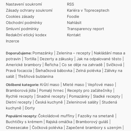
Nastavení soukromí
RSS
Zásady ochrany soukromí
Kariéra v Topreceptech
Cookies zásady
Foodie
Obchodní podmínky
Nahlásit
Smluvní podmínky
Transparency report
Redakční etický kodex
Kontakt
Inzerce
Pomazánky
|
Zelenina – recepty
|
Nakládání masa a
Doporučujeme:
potravin
|
Tortilla
|
Dezerty a zákusky
|
Jak na odpalované těsto
|
Americké brambory
|
Řeřicha
|
Co se děje na zahradě
|
Svíčková
|
Pravá focaccia
|
Šlehačková bábovka
|
Zelná polévka
|
Zálivky na
salát
|
Třešňová bublanina
Krůtí maso
|
Mleté maso
|
Vepřové maso
|
Oblíbené kategorie:
Bramborová jídla
|
Pomalý hrnec
|
Recepty pro začátečníky
|
Rychlé recepty
|
Snadné recepty
|
Pomazánky
|
Sladké recepty
|
Dietní recepty
|
Česká kuchyně
|
Zeleninové saláty
|
Studená
kuchyně
|
Dorty
Čokoládové muffiny
|
Fazolky na smetaně
|
Populární recepty:
Buchtičky s krémem
|
Rajská omáčka
|
Bramborový guláš
|
Cheesecake
|
Čočková polévka
|
Zapečené brambory s uzeným
|