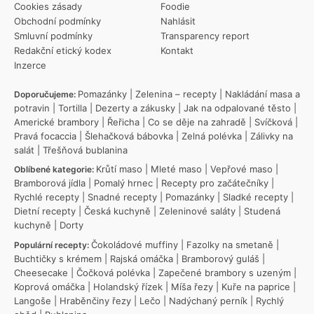
Cookies zásady
Foodie
Obchodní podmínky
Nahlásit
Smluvní podmínky
Transparency report
Redakční etický kodex
Kontakt
Inzerce
Pomazánky
|
Zelenina – recepty
|
Nakládání masa a
Doporučujeme:
potravin
|
Tortilla
|
Dezerty a zákusky
|
Jak na odpalované těsto
|
Americké brambory
|
Řeřicha
|
Co se děje na zahradě
|
Svíčková
|
Pravá focaccia
|
Šlehačková bábovka
|
Zelná polévka
|
Zálivky na
salát
|
Třešňová bublanina
Krůtí maso
|
Mleté maso
|
Vepřové maso
|
Oblíbené kategorie:
Bramborová jídla
|
Pomalý hrnec
|
Recepty pro začátečníky
|
Rychlé recepty
|
Snadné recepty
|
Pomazánky
|
Sladké recepty
|
Dietní recepty
|
Česká kuchyně
|
Zeleninové saláty
|
Studená
kuchyně
|
Dorty
Čokoládové muffiny
|
Fazolky na smetaně
|
Populární recepty:
Buchtičky s krémem
|
Rajská omáčka
|
Bramborový guláš
|
Cheesecake
|
Čočková polévka
|
Zapečené brambory s uzeným
|
Koprová omáčka
|
Holandský řízek
|
Míša řezy
|
Kuře na paprice
|
Langoše
|
Hraběnčiny řezy
|
Lečo
|
Nadýchaný perník
|
Rychlý