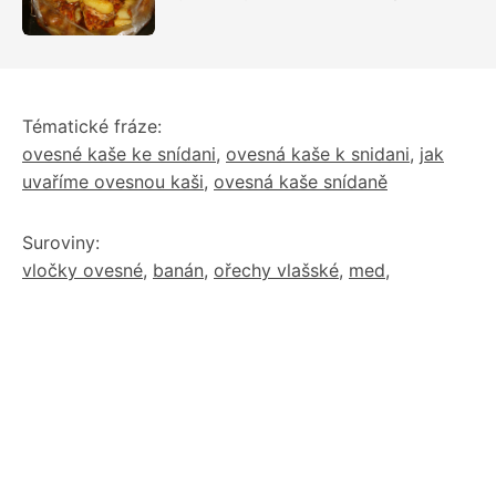
plné chuti
Tématické fráze:
ovesné kaše ke snídani
,
ovesná kaše k snidani
,
jak
uvaříme ovesnou kaši
,
ovesná kaše snídaně
Suroviny:
vločky ovesné
,
banán
,
ořechy vlašské
,
med
,