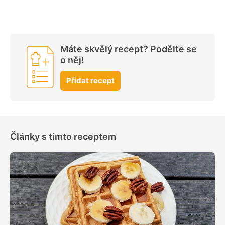
Máte skvělý recept? Podělte se
o něj!
Přidat recept
Články s tímto receptem