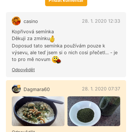
Přidat komentář
28. 1. 2020 12:33
casino
Kopřivová semínka
Děkuji za zmínku
Doposud tato semínka používám pouze k
výsevu, ale teď jsem si o nich cosi přečetl... - je
to pro mě novum
Odpovědět
28. 1. 2020 07:37
Dagmara60