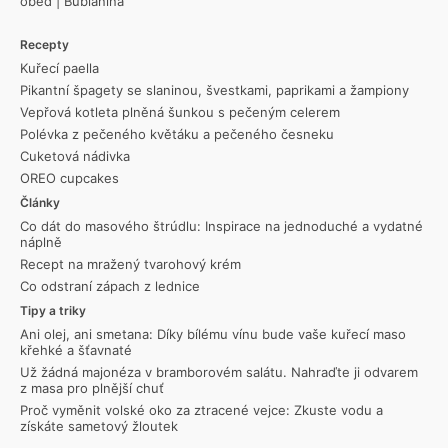
oběd
|
Bublanina
Recepty
Kuřecí paella
Pikantní špagety se slaninou, švestkami, paprikami a žampiony
Vepřová kotleta plněná šunkou s pečeným celerem
Polévka z pečeného květáku a pečeného česneku
Cuketová nádivka
OREO cupcakes
Články
Co dát do masového štrúdlu: Inspirace na jednoduché a vydatné
náplně
Recept na mražený tvarohový krém
Co odstraní zápach z lednice
Tipy a triky
Ani olej, ani smetana: Díky bílému vínu bude vaše kuřecí maso
křehké a šťavnaté
Už žádná majonéza v bramborovém salátu. Nahraďte ji odvarem
z masa pro plnější chuť
Proč vyměnit volské oko za ztracené vejce: Zkuste vodu a
získáte sametový žloutek