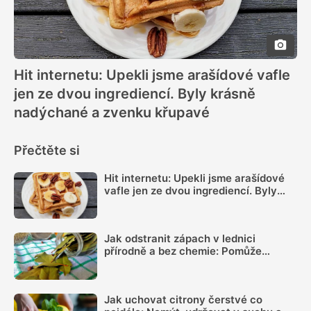
Hit internetu: Upekli jsme arašídové vafle
jen ze dvou ingrediencí. Byly krásně
nadýchané a zvenku křupavé
Přečtěte si
Hit internetu: Upekli jsme arašídové
vafle jen ze dvou ingrediencí. Byly
krásně nadýchané a zvenku křupavé
Jak odstranit zápach v lednici
přírodně a bez chemie: Pomůže
obyčejný bobkový list, citron i mletá
káva
Jak uchovat citrony čerstvé co