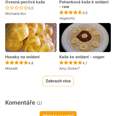
Ovesná poctivá kaše
Pohanková kaše k snídani
- raw
Recept ještě nebyl hodnocen
0,0
Recept ještě nebyl 
4,6
Michaela.Koc
veganotic
Housky na snídani
Kaše ke snídani - vegan
Recept ještě nebyl hodnocen
Recept ještě nebyl 
4,8
4,7
MiskaM
Amy.Stoker7
Zobrazit více
Komentáře
(2)