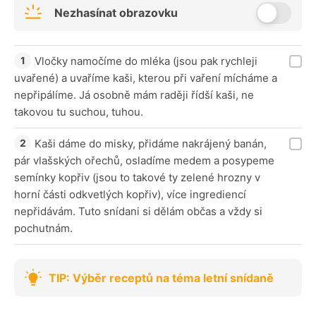
Nezhasínat obrazovku
Vločky namočíme do mléka (jsou pak rychleji
uvařené) a uvaříme kaši, kterou při vaření mícháme a
nepřipálíme. Já osobně mám raději řídší kaši, ne
takovou tu suchou, tuhou.
Kaši dáme do misky, přidáme nakrájený banán,
pár vlašských ořechů, osladíme medem a posypeme
semínky kopřiv (jsou to takové ty zelené hrozny v
horní části odkvetlých kopřiv), více ingrediencí
nepřidávám. Tuto snídani si dělám občas a vždy si
pochutnám.
TIP: Výběr receptů na téma letní snídaně