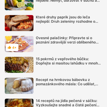
nejdéle: Nemýt, udržovat v suchu a
sledovat jednu důležitou věc
Které druhy paprik jsou do leča
nejlepší: Druh zeleniny rozhodne o
výsledné chuti víc, než si myslíme
Ovesné palačinky: Připravte si o
poznání zdravější verzi oblíbeného
moučníku
4×
Hodnocení
15 pokrmů z vepřového bůčku:
Dopřejte si masitou lahůdku v mnoha
podobách
Recept na hrnkovou bábovku z
pomazánkového másla: Co udělat,
aby byla vláčná a šla dobře vyklopit
14 receptů na jídla pečená v sáčku:
Vyzkoušejte snadné a čisté pečení