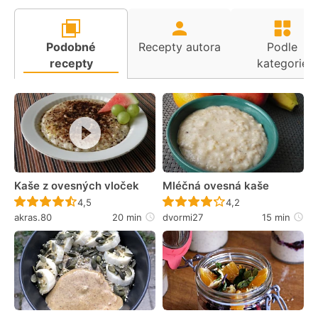
Podobné
Recepty autora
Podle
recepty
kategorie
Kaše z ovesných vloček
Mléčná ovesná kaše
Recept ještě nebyl hodnocen
Recept ještě nebyl 
4,5
4,2
akras.80
20 min
dvormi27
15 min