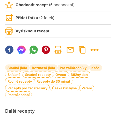
Ohodnotit recept
(5 hodnocení)
Přidat fotku
(2 fotek)
Vytisknout recept
Sladká jídla
Bezmasá jídla
Pro začátečníky
Kaše
Snídaně
Snadné recepty
Ovoce
Běžný den
Rychlé recepty
Recepty do 30 minut
Recepty pro začátečníky
Česká kuchyně
Vaření
Postní období
Další recepty