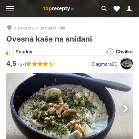
Moje akt
Přejít
Menu
na
vyhledávání
Recepty
Bezmasá jídla
Nacházíte
se
Ovesná kaše na snídani
zde:
Doba
Snadný
Chvilka
přípravy
4,5
Hodnocení receptu je
Dagmara60
(5×)