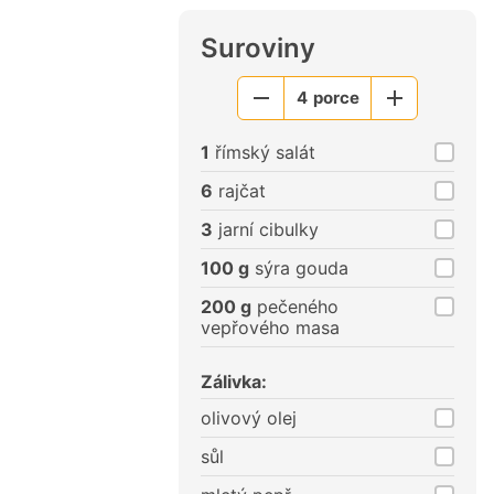
Suroviny
4
porce
Menší
Větší
porce
porce
1
římský salát
6
rajčat
3
jarní cibulky
100 g
sýra gouda
200 g
pečeného
vepřového masa
Zálivka:
olivový olej
sůl