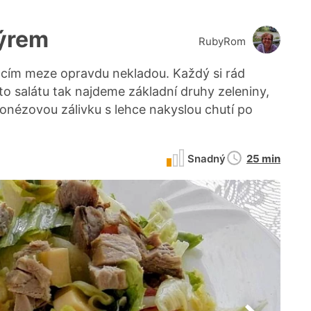
sýrem
RubyRom
acím meze opravdu nekladou. Každý si rád
o salátu tak najdeme základní druhy zeleniny,
nézovou zálivku s lehce nakyslou chutí po
Doba
Snadný
25 min
přípravy