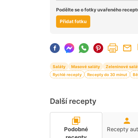
Podělte se o fotky uvařeného recept
Přidat fotku
Saláty
Masové saláty
Zeleninové salá
Rychlé recepty
Recepty do 30 minut
Bě
Další recepty
Podobné
Recepty au
recepty