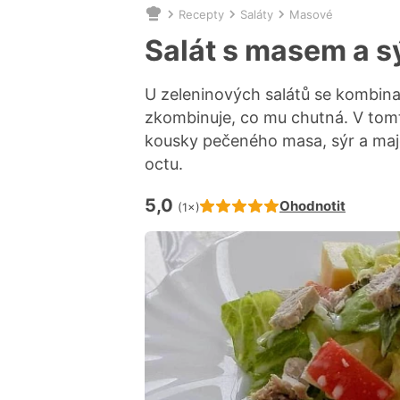
Recepty
Saláty
Masové
Nacházíte
se
Salát s masem a 
zde:
U zeleninových salátů se kombin
zkombinuje, co mu chutná. V tomt
kousky pečeného masa, sýr a majo
octu.
5,0
Hodnocení receptu je
Ohodnotit
(1×)