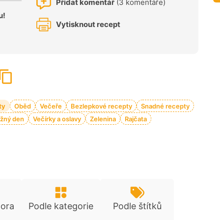
Přidat komentář
(3 komentáře)
u!
Vytisknout recept
ty
Oběd
Večeře
Bezlepkové recepty
Snadné recepty
žný den
Večírky a oslavy
Zelenina
Rajčata
tora
Podle kategorie
Podle štítků