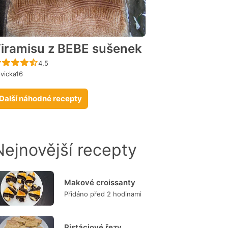
iramisu z BEBE sušenek
Recept ještě nebyl hodnocen
4,5
vicka16
Další náhodné recepty
Nejnovější recepty
Makové croissanty
Přidáno před 2 hodinami
Pistáciové řezy