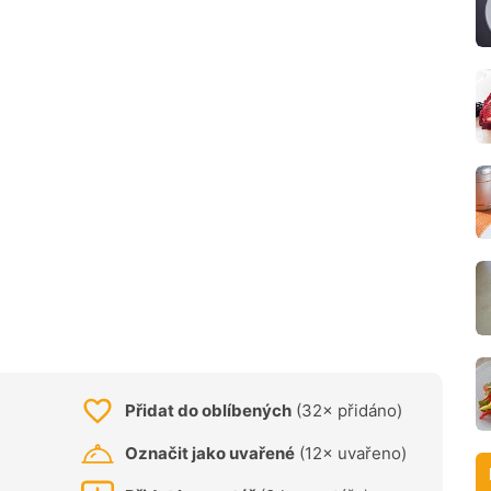
Přidat do oblíbených
(32× přidáno)
Označit jako uvařené
(12× uvařeno)