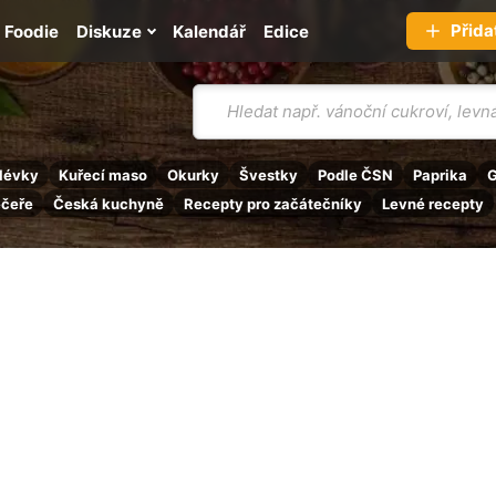
Přida
Foodie
Diskuze
Kalendář
Edice
Vyhledávání
lévky
Kuřecí maso
Okurky
Švestky
Podle ČSN
Paprika
G
ečeře
Česká kuchyně
Recepty pro začátečníky
Levné recepty