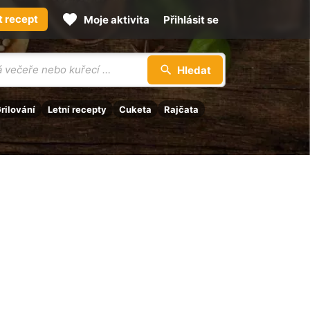
t recept
Moje aktivita
Přihlásit se
Hledat
rilování
Letní recepty
Cuketa
Rajčata