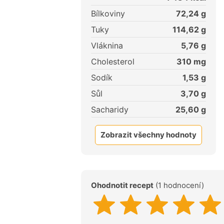
Bílkoviny
72,24
g
Tuky
114,62
g
Vláknina
5,76
g
Cholesterol
310
mg
Sodík
1,53
g
Sůl
3,70
g
Sacharidy
25,60
g
Zobrazit všechny hodnoty
Ohodnotit recept
(1 hodnocení)