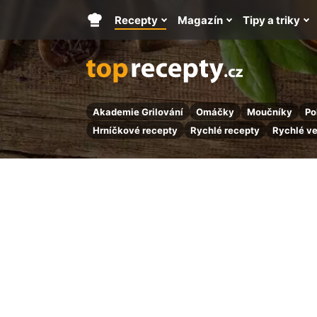
Recepty
Magazín
Tipy a triky
Hlavní
stránka
Akademie Grilování
Omáčky
Moučníky
Po
Hrníčkové recepty
Rychlé recepty
Rychlé v