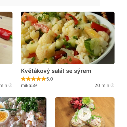
Květákový salát se sýrem
cen
Recept ještě nebyl hodnocen
5,0
 min
mika59
20 min