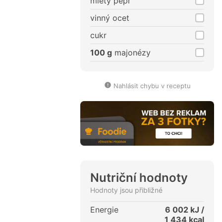
mletý pepř
vinný ocet
cukr
100 g
majonézy
Nahlásit chybu v receptu
Nutriční hodnoty
Hodnoty jsou přibližné
Energie
6 002
kJ /
1 434
kcal