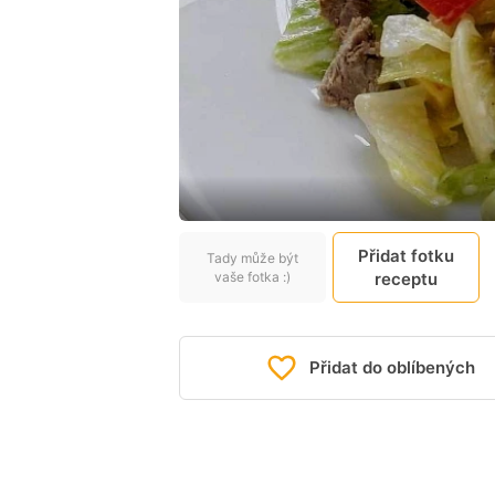
Přidat fotku
Tady může být
vaše fotka :)
receptu
Přidat do oblíbených