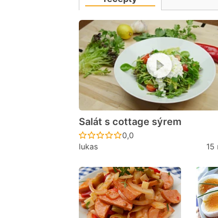
Salát s cottage sýrem
Recept ještě nebyl hodno
0,0
lukas
15