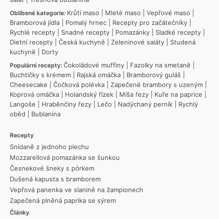
Krůtí maso
|
Mleté maso
|
Vepřové maso
|
Oblíbené kategorie:
Bramborová jídla
|
Pomalý hrnec
|
Recepty pro začátečníky
|
Rychlé recepty
|
Snadné recepty
|
Pomazánky
|
Sladké recepty
|
Dietní recepty
|
Česká kuchyně
|
Zeleninové saláty
|
Studená
kuchyně
|
Dorty
Čokoládové muffiny
|
Fazolky na smetaně
|
Populární recepty:
Buchtičky s krémem
|
Rajská omáčka
|
Bramborový guláš
|
Cheesecake
|
Čočková polévka
|
Zapečené brambory s uzeným
|
Koprová omáčka
|
Holandský řízek
|
Míša řezy
|
Kuře na paprice
|
Langoše
|
Hraběnčiny řezy
|
Lečo
|
Nadýchaný perník
|
Rychlý
oběd
|
Bublanina
Recepty
Snídaně z jednoho plechu
Mozzarellová pomazánka se šunkou
Česnekové šneky s pórkem
Dušená kapusta s bramborem
Vepřová panenka ve slanině na žampionech
Zapečená plněná paprika se sýrem
Články