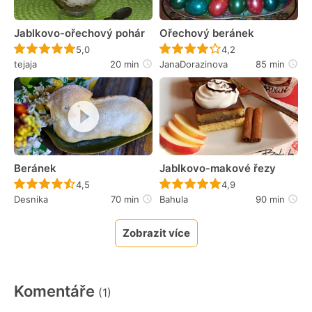
Jablkovo-ořechový pohár
Ořechový beránek
Recept ještě nebyl hodnocen
Recept ještě nebyl 
5,0
4,2
tejaja
20 min
JanaDorazinova
85 min
Beránek
Jablkovo-makové řezy
Recept ještě nebyl hodnocen
Recept ještě nebyl 
4,5
4,9
Desnika
70 min
Bahula
90 min
Zobrazit více
Komentáře
(1)