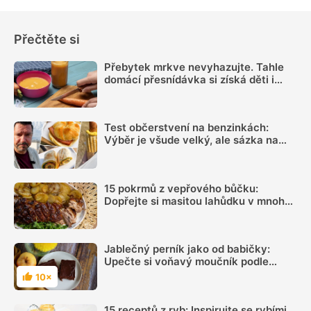
Přečtěte si
Přebytek mrkve nevyhazujte. Tahle
domácí přesnídávka si získá děti i
dospělé
Test občerstvení na benzinkách:
Výběr je všude velký, ale sázka na
sekanou za 69 Kč se rozhodně vyplatí
15 pokrmů z vepřového bůčku:
Dopřejte si masitou lahůdku v mnoha
podobách
Jablečný perník jako od babičky:
Upečte si voňavý moučník podle
videonávodu
10×
Hodnocení
15 receptů z ryb: Inspirujte se rybími