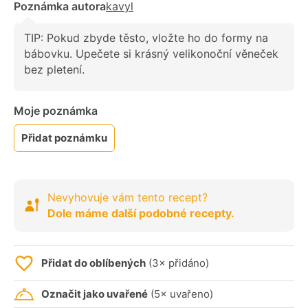
Poznámka autora
kavyl
TIP: Pokud zbyde těsto, vložte ho do formy na
bábovku. Upečete si krásný velikonoční věneček
bez pletení.
Moje poznámka
Přidat poznámku
Nevyhovuje vám tento recept?
Dole máme další podobné recepty.
Přidat do oblíbených
(3× přidáno)
Označit jako uvařené
(5× uvařeno)