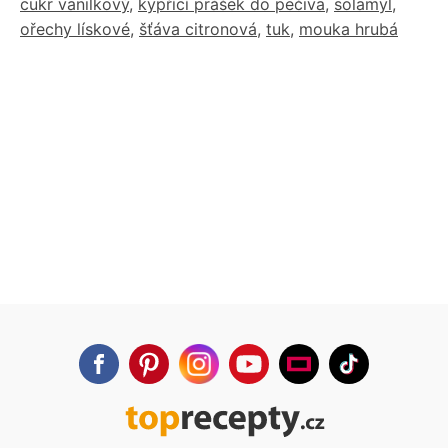
cukr vanilkový
,
kypřící prášek do pečiva
,
solamyl
,
ořechy lískové
,
šťáva citronová
,
tuk
,
mouka hrubá