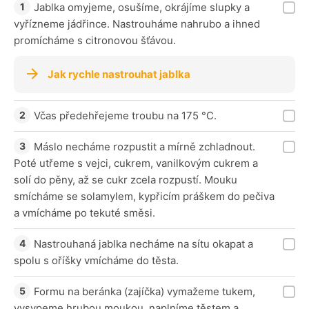
Jablka omyjeme, osušíme, okrájíme slupky a
vyřízneme jádřince. Nastrouháme nahrubo a ihned
promícháme s citronovou šťávou.
Jak rychle nastrouhat jablka
Včas předehřejeme troubu na 175 °C.
Máslo necháme rozpustit a mírně zchladnout.
Poté utřeme s vejci, cukrem, vanilkovým cukrem a
solí do pěny, až se cukr zcela rozpustí. Mouku
smícháme se solamylem, kypřicím práškem do pečiva
a vmícháme po tekuté směsi.
Nastrouhaná jablka necháme na sítu okapat a
spolu s oříšky vmícháme do těsta.
Formu na beránka (zajíčka) vymažeme tukem,
vysypeme hrubou moukou, naplníme těstem a