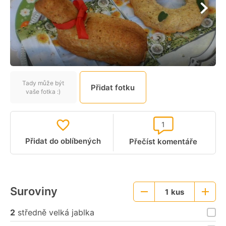
Tady může být
Přidat fotku
vaše fotka :)
1
Přidat do oblíbených
Přečíst komentáře
Suroviny
1
kus
Menší
Větší
porce
porce
2
středně velká jablka