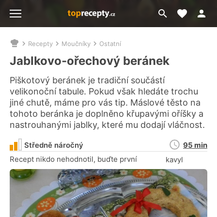
Moje akt
Přejít
Menu
na
vyhledávání
Recepty
Moučníky
Ostatní
Nacházíte
se
Jablkovo-ořechový beránek
zde:
Piškotový beránek je tradiční součástí
velikonoční tabule. Pokud však hledáte trochu
jiné chutě, máme pro vás tip. Máslové těsto na
tohoto beránka je doplněno křupavými oříšky a
nastrouhanými jablky, které mu dodají vláčnost.
Doba
Středně náročný
95 min
přípravy
Recept nikdo nehodnotil, buďte první
kavyl