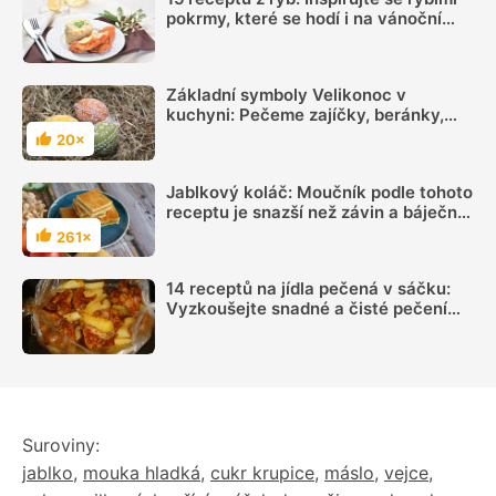
pokrmy, které se hodí i na vánoční
hostinu
Základní symboly Velikonoc v
kuchyni: Pečeme zajíčky, beránky,
kuřátka a zdobíme kraslice
20×
Hodnocení
Jablkový koláč: Moučník podle tohoto
receptu je snazší než závin a báječně
chutná
261×
Hodnocení
14 receptů na jídla pečená v sáčku:
Vyzkoušejte snadné a čisté pečení
plné chuti
Suroviny:
jablko
,
mouka hladká
,
cukr krupice
,
máslo
,
vejce
,