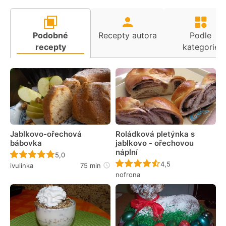
Podobné
Recepty autora
Podle
recepty
kategorie
Jablkovo-ořechová
Roládková pletýnka s
bábovka
jablkovo - ořechovou
náplní
Recept ještě nebyl hodnocen
5,0
Recept ještě nebyl 
4,5
ivulinka
75 min
nofrona