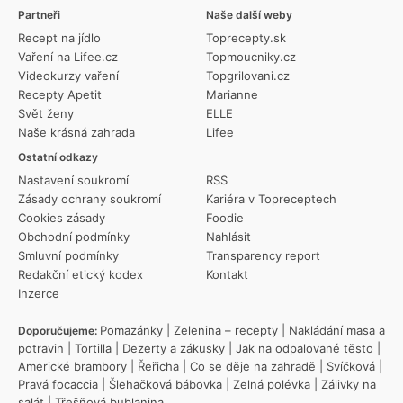
Partneři
Naše další weby
Recept na jídlo
Toprecepty.sk
Vaření na Lifee.cz
Topmoucniky.cz
Videokurzy vaření
Topgrilovani.cz
Recepty Apetit
Marianne
Svět ženy
ELLE
Naše krásná zahrada
Lifee
Ostatní odkazy
Nastavení soukromí
RSS
Zásady ochrany soukromí
Kariéra v Topreceptech
Cookies zásady
Foodie
Obchodní podmínky
Nahlásit
Smluvní podmínky
Transparency report
Redakční etický kodex
Kontakt
Inzerce
Pomazánky
|
Zelenina – recepty
|
Nakládání masa a
Doporučujeme:
potravin
|
Tortilla
|
Dezerty a zákusky
|
Jak na odpalované těsto
|
Americké brambory
|
Řeřicha
|
Co se děje na zahradě
|
Svíčková
|
Pravá focaccia
|
Šlehačková bábovka
|
Zelná polévka
|
Zálivky na
salát
|
Třešňová bublanina