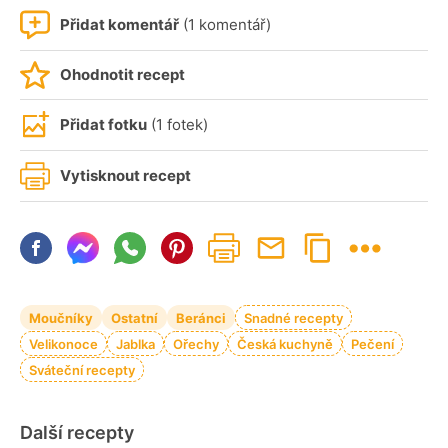
Přidat komentář
(1 komentář)
Ohodnotit recept
Přidat fotku
(1 fotek)
Vytisknout recept
Moučníky
Ostatní
Beránci
Snadné recepty
Velikonoce
Jablka
Ořechy
Česká kuchyně
Pečení
Sváteční recepty
Další recepty