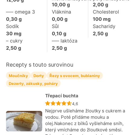
10,00
g
2,00
g
––– omega 3
Vláknina
Cholesterol
0,30
g
0,00
g
100
mg
Sodík
Sůl
Sacharidy
30
mg
0,10
g
2,50
g
– cukry
––– laktóza
2,50
g
2,50
g
Recepty s touto surovinou
Moučníky
Dorty
Řezy s ovocem, bublaniny
Dezerty, zákusky, poháry
Třepací buchta
Recept ještě nebyl hodnocen
4,6
Nejprve ušleháme žloutky s cukrem a
vodou. Poté přidáme mouku a
olej.Nakonec z bílků vyšleháme sníh,
který vmícháme do žloutkové směsi.