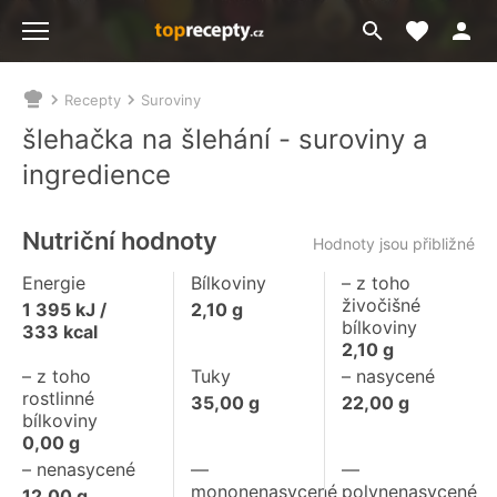
Moje akt
Přejít
Menu
na
vyhledávání
Recepty
Suroviny
Nacházíte
se
šlehačka na šlehání - suroviny a
zde:
ingredience
Nutriční hodnoty
Hodnoty jsou přibližné
Energie
Bílkoviny
– z toho
živočišné
1 395
kJ /
2,10
g
bílkoviny
333
kcal
2,10
g
– z toho
Tuky
– nasycené
rostlinné
35,00
g
22,00
g
bílkoviny
0,00
g
– nenasycené
––
––
mononenasycené
polynenasycené
12,00
g