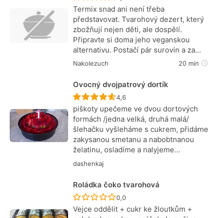
Termix snad ani není třeba
představovat. Tvarohový dezert, který
zbožňují nejen děti, ale dospělí.
Připravte si doma jeho veganskou
alternativu. Postačí pár surovin a za…
Nakolezuch
20 min
Ovocný dvojpatrový dortík
Recept ještě nebyl hodnocen
4,6
piškoty upečeme ve dvou dortových
formách /jedna velká, druhá malá/
šlehačku vyšleháme s cukrem, přidáme
zakysanou smetanu a nabobtnanou
želatinu, osladíme a nalyjeme…
dashenkaj
Roládka čoko tvarohová
Recept ještě nebyl hodnocen
0,0
Vejce oddělit + cukr ke žloutkům +