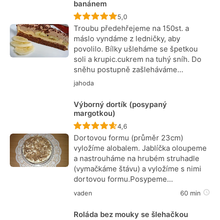
banánem
Recept ještě nebyl hodnocen
5,0
Troubu předehřejeme na 150st. a
máslo vyndáme z ledničky, aby
povolilo. Bílky ušleháme se špetkou
soli a krupic.cukrem na tuhý sníh. Do
sněhu postupně zašleháváme…
jahoda
Výborný dortík (posypaný
margotkou)
Recept ještě nebyl hodnocen
4,6
Dortovou formu (průměr 23cm)
vyložíme alobalem. Jablíčka oloupeme
a nastrouháme na hrubém struhadle
(vymačkáme štávu) a vyložíme s nimi
dortovou formu.Posypeme…
vaden
60 min
Roláda bez mouky se šlehačkou