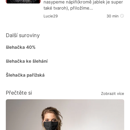
nasypeme náplň(kromě jablek je super
také tvaroh), přiložíme…
Lucie29
30 min
Další suroviny
šlehačka 40%
šlehačka ke šlehání
Šlehačka pařížská
Přečtěte si
Zobrazit více