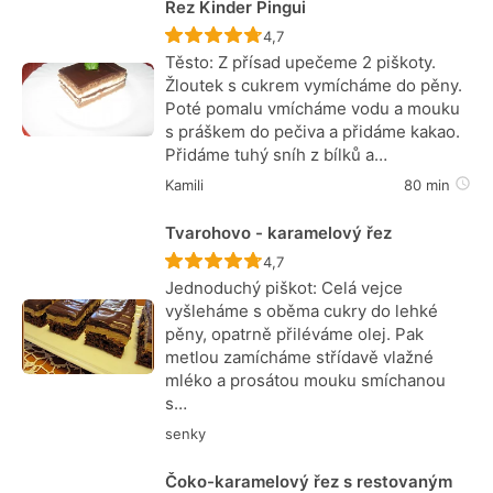
Řez Kinder Pingui
Recept ještě nebyl hodnocen
4,7
Těsto: Z přísad upečeme 2 piškoty.
Žloutek s cukrem vymícháme do pěny.
Poté pomalu vmícháme vodu a mouku
s práškem do pečiva a přidáme kakao.
Přidáme tuhý sníh z bílků a…
Kamili
80 min
Tvarohovo - karamelový řez
Recept ještě nebyl hodnocen
4,7
Jednoduchý piškot: Celá vejce
vyšleháme s oběma cukry do lehké
pěny, opatrně přiléváme olej. Pak
metlou zamícháme střídavě vlažné
mléko a prosátou mouku smíchanou
s…
senky
Čoko-karamelový řez s restovaným