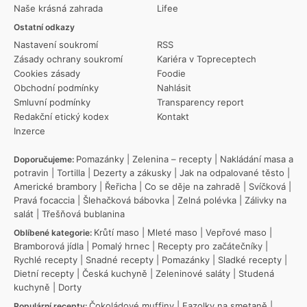
Naše krásná zahrada
Lifee
Ostatní odkazy
Nastavení soukromí
RSS
Zásady ochrany soukromí
Kariéra v Topreceptech
Cookies zásady
Foodie
Obchodní podmínky
Nahlásit
Smluvní podmínky
Transparency report
Redakční etický kodex
Kontakt
Inzerce
Pomazánky
|
Zelenina – recepty
|
Nakládání masa a
Doporučujeme:
potravin
|
Tortilla
|
Dezerty a zákusky
|
Jak na odpalované těsto
|
Americké brambory
|
Řeřicha
|
Co se děje na zahradě
|
Svíčková
|
Pravá focaccia
|
Šlehačková bábovka
|
Zelná polévka
|
Zálivky na
salát
|
Třešňová bublanina
Krůtí maso
|
Mleté maso
|
Vepřové maso
|
Oblíbené kategorie:
Bramborová jídla
|
Pomalý hrnec
|
Recepty pro začátečníky
|
Rychlé recepty
|
Snadné recepty
|
Pomazánky
|
Sladké recepty
|
Dietní recepty
|
Česká kuchyně
|
Zeleninové saláty
|
Studená
kuchyně
|
Dorty
Čokoládové muffiny
|
Fazolky na smetaně
|
Populární recepty: