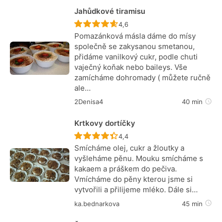
Jahůdkové tiramisu
Recept ještě nebyl hodnocen
4,6
Pomazánková másla dáme do mísy
společně se zakysanou smetanou,
přidáme vanilkový cukr, podle chuti
vaječný koňak nebo baileys. Vše
zamícháme dohromady ( můžete ručně
ale…
2Denisa4
40 min
Krtkovy dortíčky
Recept ještě nebyl hodnocen
4,4
Smícháme olej, cukr a žloutky a
vyšleháme pěnu. Mouku smícháme s
kakaem a práškem do pečiva.
Vmícháme do pěny kterou jsme si
vytvořili a přilijeme mléko. Dále si…
ka.bednarkova
45 min