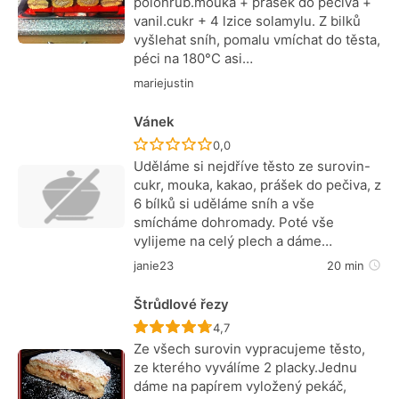
polohrub.mouka + prášek do pečiva +
vanil.cukr + 4 lzice solamylu. Z bilků
vyšlehat sníh, pomalu vmíchat do těsta,
péci na 180°C asi…
mariejustin
Vánek
Recept ještě nebyl hodnocen
0,0
Uděláme si nejdříve těsto ze surovin-
cukr, mouka, kakao, prášek do pečiva, z
6 bílků si uděláme sníh a vše
smícháme dohromady. Poté vše
vylijeme na celý plech a dáme…
janie23
20 min
Štrůdlové řezy
Recept ještě nebyl hodnocen
4,7
Ze všech surovin vypracujeme těsto,
ze kterého vyválíme 2 placky.Jednu
dáme na papírem vyložený pekáč,