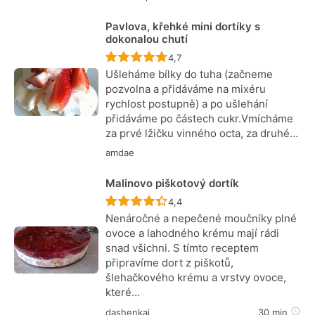
Pavlova, křehké mini dortíky s
dokonalou chutí
Recept ještě nebyl hodnocen
4,7
Ušleháme bílky do tuha (začneme
pozvolna a přidáváme na mixéru
rychlost postupně) a po ušlehání
přidáváme po částech cukr.Vmícháme
za prvé lžičku vinného octa, za druhé…
amdae
Malinovo piškotový dortík
Recept ještě nebyl hodnocen
4,4
Nenáročné a nepečené moučníky plné
ovoce a lahodného krému mají rádi
snad všichni. S tímto receptem
připravíme dort z piškotů,
šlehačkového krému a vrstvy ovoce,
které…
dashenkaj
30 min