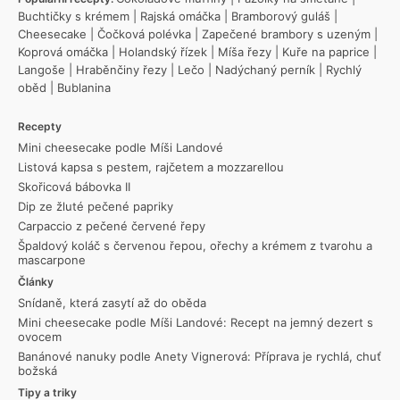
Buchtičky s krémem
|
Rajská omáčka
|
Bramborový guláš
|
Cheesecake
|
Čočková polévka
|
Zapečené brambory s uzeným
|
Koprová omáčka
|
Holandský řízek
|
Míša řezy
|
Kuře na paprice
|
Langoše
|
Hraběnčiny řezy
|
Lečo
|
Nadýchaný perník
|
Rychlý
oběd
|
Bublanina
Recepty
Mini cheesecake podle Míši Landové
Listová kapsa s pestem, rajčetem a mozzarellou
Skořicová bábovka II
Dip ze žluté pečené papriky
Carpaccio z pečené červené řepy
Špaldový koláč s červenou řepou, ořechy a krémem z tvarohu a
mascarpone
Články
Snídaně, která zasytí až do oběda
Mini cheesecake podle Míši Landové: Recept na jemný dezert s
ovocem
Banánové nanuky podle Anety Vignerová: Příprava je rychlá, chuť
božská
Tipy a triky