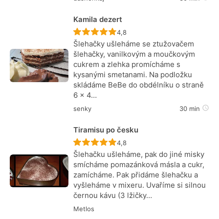
Kamila dezert
Recept ještě nebyl hodnocen
4,8
Šlehačky ušleháme se ztužovačem
šlehačky, vanilkovým a moučkovým
cukrem a zlehka promícháme s
kysanými smetanami. Na podložku
skládáme BeBe do obdélníku o straně
6 x 4…
senky
30 min
Tiramisu po česku
Recept ještě nebyl hodnocen
4,8
Šlehačku ušleháme, pak do jiné misky
smícháme pomazánková másla a cukr,
zamícháme. Pak přidáme šlehačku a
vyšleháme v mixeru. Uvaříme si silnou
černou kávu (3 lžičky…
Metlos