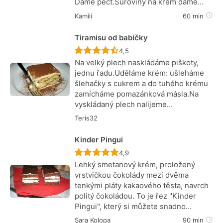
Dáme péct.Suroviny na krém dáme…
Kamili
60 min
Tiramisu od babičky
Recept ještě nebyl hodnocen
4,5
Na velký plech naskládáme piškoty,
jednu řadu.Uděláme krém: ušleháme
šlehačky s cukrem a do tuhého krému
zamícháme pomazánková másla.Na
vyskládaný plech nalijeme…
Teris32
Kinder Pingui
Recept ještě nebyl hodnocen
4,9
Lehký smetanový krém, proložený
vrstvičkou čokolády mezi dvěma
tenkými pláty kakaového těsta, navrch
politý čokoládou. To je řez "Kinder
Pingui", který si můžete snadno…
Sara Kolopa
90 min