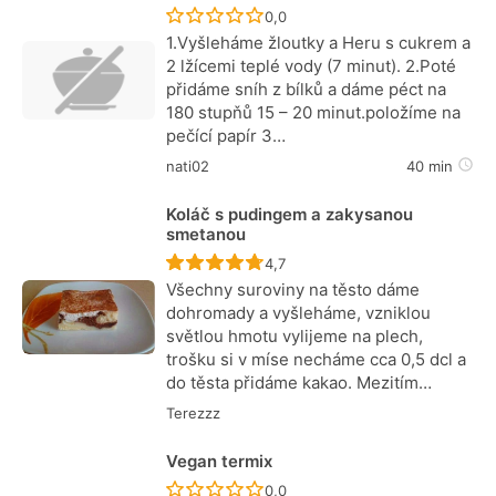
Recept ještě nebyl hodnocen
0,0
1.Vyšleháme žloutky a Heru s cukrem a
2 lžícemi teplé vody (7 minut). 2.Poté
přidáme sníh z bílků a dáme péct na
180 stupňů 15 – 20 minut.položíme na
pečící papír 3…
nati02
40 min
Koláč s pudingem a zakysanou
smetanou
Recept ještě nebyl hodnocen
4,7
Všechny suroviny na těsto dáme
dohromady a vyšleháme, vzniklou
světlou hmotu vylijeme na plech,
trošku si v míse necháme cca 0,5 dcl a
do těsta přidáme kakao. Mezitím…
Terezzz
Vegan termix
Recept ještě nebyl hodnocen
0,0