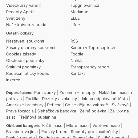
Videokurzy vaření
Topgrilovani.cz
Recepty Apetit
Marianne
Svět ženy
ELLE
Naše krásná zahrada
Lifee
Ostatní odkazy
Nastavení soukromí
RSS
Zásady ochrany soukromí
Kariéra v Topreceptech
Cookies zásady
Foodie
Obchodní podmínky
Nahlásit
Smluvní podmínky
Transparency report
Redakční etický kodex
Kontakt
Inzerce
Pomazánky
|
Zelenina – recepty
|
Nakládání masa a
Doporučujeme:
potravin
|
Tortilla
|
Dezerty a zákusky
|
Jak na odpalované těsto
|
Americké brambory
|
Řeřicha
|
Co se děje na zahradě
|
Svíčková
|
Pravá focaccia
|
Šlehačková bábovka
|
Zelná polévka
|
Zálivky na
salát
|
Třešňová bublanina
Krůtí maso
|
Mleté maso
|
Vepřové maso
|
Oblíbené kategorie:
Bramborová jídla
|
Pomalý hrnec
|
Recepty pro začátečníky
|
Rychlé recepty
|
Snadné recepty
|
Pomazánky
|
Sladké recepty
|