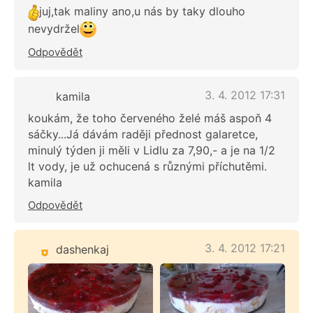
juj,tak maliny ano,u nás by taky dlouho
nevydržel
Odpovědět
3. 4. 2012 17:31
kamila
koukám, že toho červeného želé máš aspoň 4
sáčky...Já dávám raději přednost galaretce,
minulý týden ji měli v Lidlu za 7,90,- a je na 1/2
lt vody, je už ochucená s různými příchutěmi.
kamila
Odpovědět
3. 4. 2012 17:21
dashenkaj