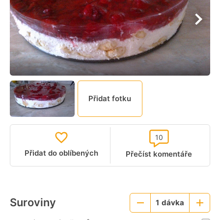
Přidat fotku
10
Přidat do oblíbených
Přečíst komentáře
Suroviny
1
dávka
Menší
Větší
porce
porce