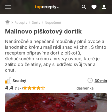
Moje akt
Přejít
Menu
na
vyhledávání
Recepty
Dorty
Nepečené
Nacházíte
se
Malinovo piškotový dortík
zde:
Nenáročné a nepečené moučníky plné ovoce a
lahodného krému mají rádi snad všichni. S tímto
receptem připravíme dort z piškotů,
šlehačkového krému a vrstvy ovoce, které je
zalito do želatiny, aby si udrželo svůj tvar a
chuť.
Doba
Snadný
30 min
přípravy
4,4
Hodnocení receptu je
dashenkaj
(13×)