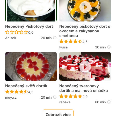
Nepečený Piškotový dort
Nepečený piškotový dort s
ovocem a zakysanou
Recept ještě nebyl hodnocen
0,0
smetanou
Adisek
20 min
Recept ještě nebyl 
4,5
Ivusa
30 min
Nepečený svěží dortík
Nepečený tvarohový
dortík a malinová omáčka
Recept ještě nebyl hodnocen
4,5
Recept ještě nebyl 
4,9
meya.z
20 min
rebeka
60 min
Zobrazit více