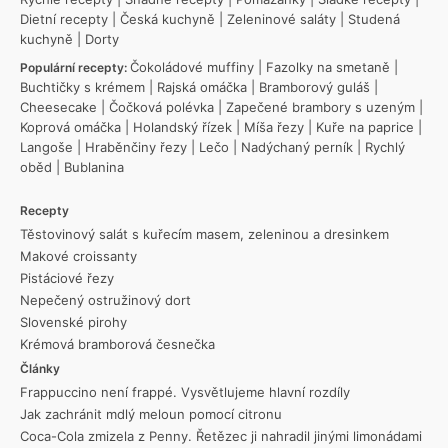
Dietní recepty
|
Česká kuchyně
|
Zeleninové saláty
|
Studená
kuchyně
|
Dorty
Čokoládové muffiny
|
Fazolky na smetaně
|
Populární recepty:
Buchtičky s krémem
|
Rajská omáčka
|
Bramborový guláš
|
Cheesecake
|
Čočková polévka
|
Zapečené brambory s uzeným
|
Koprová omáčka
|
Holandský řízek
|
Míša řezy
|
Kuře na paprice
|
Langoše
|
Hraběnčiny řezy
|
Lečo
|
Nadýchaný perník
|
Rychlý
oběd
|
Bublanina
Recepty
Těstovinový salát s kuřecím masem, zeleninou a dresinkem
Makové croissanty
Pistáciové řezy
Nepečený ostružinový dort
Slovenské pirohy
Krémová bramborová česnečka
Články
Frappuccino není frappé. Vysvětlujeme hlavní rozdíly
Jak zachránit mdlý meloun pomocí citronu
Coca-Cola zmizela z Penny. Řetězec ji nahradil jinými limonádami