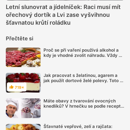
Letní slunovrat a jídelníček: Raci musí mít
ořechový dortík a Lvi zase vyšvihnou
šťavnatou krůtí roládku
Přečtěte si
Proč se při vaření používá alkohol a
kdy je vhodné zvolit náhradu. Vždy se
totiž neodpaří
Jak pracovat s želatinou, agarem a
jak použít dortové želé polevy. Toto je
jednoduchý přehled pro začátečníky
719×
Hodnocení
Máte obavy z tvarování ovocných
knedlíků? V hrnečku se podle receptu
knedlíkového mistra vždy povedou
Šťavnaté vepřové, zelí a rajčata: