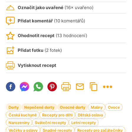
Označit jako uvařené
(16× uvařeno)
Přidat komentář
(10 komentářů)
Ohodnotit recept
(13 hodnocení)
Přidat fotku
(2 fotek)
Vytisknout recept
Dorty
Nepečené dorty
Ovocné dorty
Maliny
Ovoce
Česká kuchyně
Recepty pro děti
Dětská oslava
Narozeniny
Sváteční recepty
Letní recepty
Večírky a oslavy
Snadné recepty
Recepty pro začátečníky