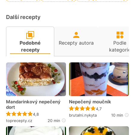
Další recepty
Podobné
Recepty autora
Podle
recepty
kategorie
Mandarinkový nepečený
Nepečený moučník
dort
Recept ještě nebyl 
4,7
Recept ještě nebyl hodnocen
4,8
brutalni.nykyta
10 min
toprecepty.cz
20 min