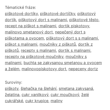
Tématické fráze:
piškotové dortíky
,
piškotové dortíčky
,
piškotový
dortík
,
piškotový dort s malinami
,
piškotové těsto
,
recept na piškot s malinami
,
dortik piskotovy
,
malinovo smetanový dort
,
nepečený dort s
piškotama a ovocem
,
piškotový dort s s malinami
,
piškot s malinami
,
moučníky z piškotů
,
dortík z
piškotů
,
recepty s malinami
,
dortik s malinami
,
recepty na piškotové moučníky
,
moučníky s
malinami
,
buchta se zakysanou smetanou a ovocem
a želém
,
malinovopiskotovy dort
,
nepeceny dortz
Suroviny:
piškoty
,
šlehačka na šlehání
,
smetana zakysaná
,
želatina
,
cukr vanilkový
,
cukr moučkový
,
želé
cukrářské
,
cukr krupice
,
maliny