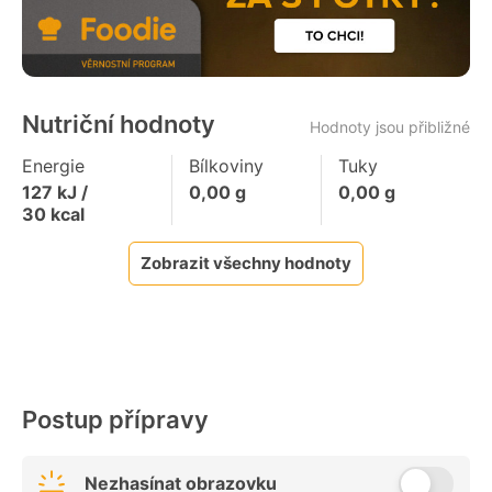
Nutriční hodnoty
Hodnoty jsou přibližné
Energie
Bílkoviny
Tuky
127
kJ /
0,00
g
0,00
g
30
kcal
Zobrazit všechny hodnoty
Postup přípravy
Nezhasínat obrazovku