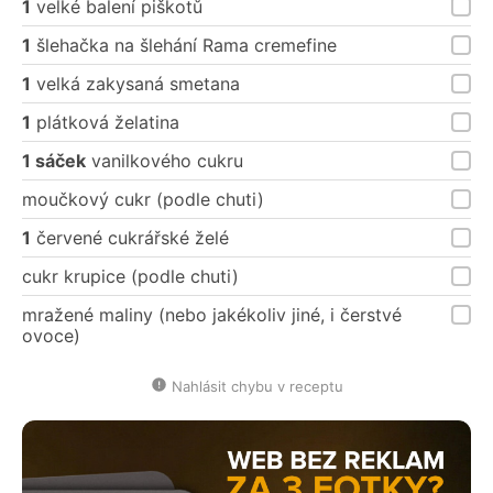
1
velké balení piškotů
1
šlehačka na šlehání Rama cremefine
1
velká zakysaná smetana
1
plátková želatina
1 sáček
vanilkového cukru
moučkový cukr (podle chuti)
1
červené cukrářské želé
cukr krupice (podle chuti)
mražené maliny (nebo jakékoliv jiné, i čerstvé
ovoce)
Nahlásit chybu v receptu