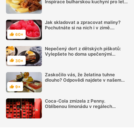
Inspirace bulharskou kuchyní pro letní
oběd z jednoho pekáčku
Jak skladovat a zpracovat maliny?
Pochutnáte si na nich i v zimě.
V mrazničce vydrží až 8 měsíců
60×
Hodnocení
Nepečený dort z dětských piškotů:
Vylepšete ho doma upečenými
piškoty
30×
Hodnocení
Zaskočilo vás, že želatina tuhne
dlouho? Odpovědi najdete v našem
článku
9×
Hodnocení
Coca-Cola zmizela z Penny.
Oblíbenou limonádu v regálech
nenajdete, důvodem je spor s
výrobcem a „hra nervů“