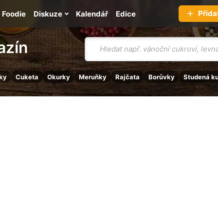
Přida
Foodie
Diskuze
Kalendář
Edice
Vyhledávání
azín
ky
Cuketa
Okurky
Meruňky
Rajčata
Borůvky
Studená k