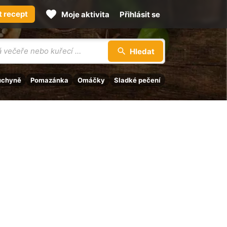
t recept
Moje aktivita
Přihlásit se
Hledat
uchyně
Pomazánka
Omáčky
Sladké pečení