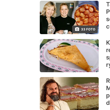
T
P
s
c
33 FOTO
K
r
s
r
R
M
p
d