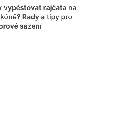
k vypěstovat rajčata na
lkóně? Rady a tipy pro
orové sázení