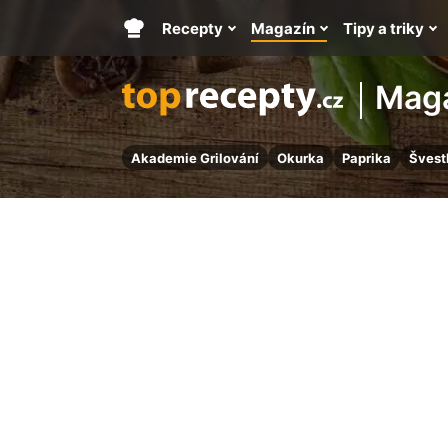
Recepty
Magazín
Tipy a triky
Hlavní
stránka
Mag
Akademie Grilování
Okurka
Paprika
Švest