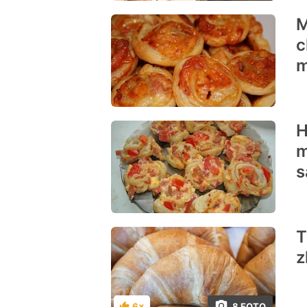
M
c
m
H
m
s
T
z
8 FOTO
6×