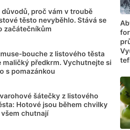
 důvodů, proč vám v troubě
istové těsto nevyběhlo. Stává se
Ab
o začátečníkům
fo
pr
Vyu
muse-bouche z listového těsta
te
e maličký předkrm. Vychutnejte si
o s pomazánkou
varohové šátečky z listového
ěsta: Hotové jsou během chvilky
 všem chutnají