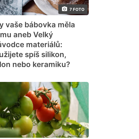
7 FOTO
y vaše bábovka měla
rmu aneb Velký
ůvodce materiálů:
žijete spíš silikon,
flon nebo keramiku?