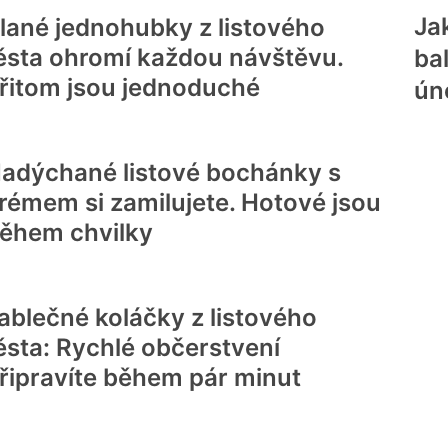
Ja
lané jednohubky z listového
ěsta ohromí každou návštěvu.
ba
řitom jsou jednoduché
ún
adýchané listové bochánky s
rémem si zamilujete. Hotové jsou
ěhem chvilky
ablečné koláčky z listového
ěsta: Rychlé občerstvení
řipravíte během pár minut