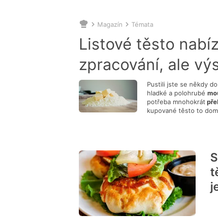
Magazín
Témata
Nacházíte
se
Listové těsto nab
zde:
zpracování, ale vý
Pustili jste se někdy d
hladké a polohrubé
mou
potřeba mnohokrát
pře
kupované těsto to domá
Netypické pe
S
t
j