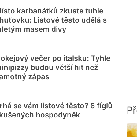
ísto karbanátků zkuste tuhle
huťovku: Listové těsto udělá s
letým masem divy
okejový večer po italsku: Tyhle
inipizzy budou větší hit než
amotný zápas
rhá se vám listové těsto? 6 fíglů
Př
kušených hospodyněk