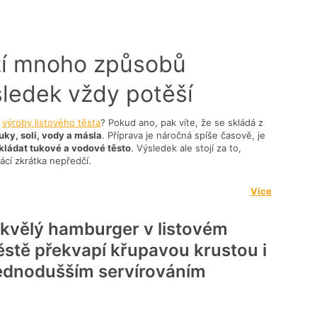
ízí mnoho způsobů
sledek vždy potěší
o
výroby listového těsta
? Pokud ano, pak víte, že se skládá z
ky, soli, vody a másla
. Příprava je náročná spíše časově, je
kládat tukové a vodové těsto
. Výsledek ale stojí za to,
cí zkrátka nepředčí.
Více
čení z listového těsta
kvělý hamburger v listovém
ěstě překvapí křupavou krustou i
ednodušším servírováním