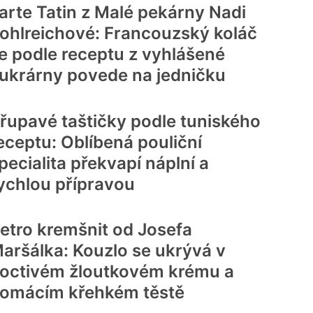
arte Tatin z Malé pekárny Nadi
ohlreichové: Francouzský koláč
e podle receptu z vyhlášené
ukrárny povede na jedničku
řupavé taštičky podle tuniského
eceptu: Oblíbená pouliční
pecialita překvapí náplní a
ychlou přípravou
etro kremšnit od Josefa
aršálka: Kouzlo se ukrývá v
octivém žloutkovém krému a
omácím křehkém těstě