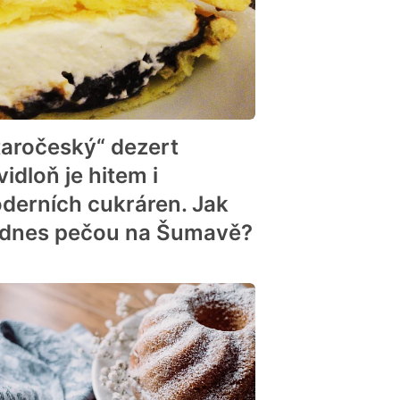
taročeský“ dezert
idloň je hitem i
derních cukráren. Jak
j dnes pečou na Šumavě?