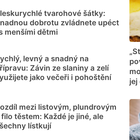
leskurychlé tvarohové šátky:
nadnou dobrotu zvládnete upéct
 s menšími dětmi
„S
ychlý, levný a snadný na
pov
řípravu: Závin ze slaniny a zelí
mo
yužijete jako večeři i pohoštění
je
ozdíl mezi listovým, plundrovým
 filo těstem: Každé je jiné, ale
šechny lístkují