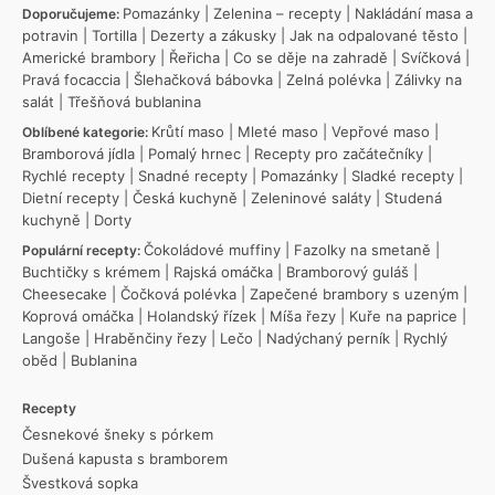
Pomazánky
|
Zelenina – recepty
|
Nakládání masa a
Doporučujeme:
potravin
|
Tortilla
|
Dezerty a zákusky
|
Jak na odpalované těsto
|
Americké brambory
|
Řeřicha
|
Co se děje na zahradě
|
Svíčková
|
Pravá focaccia
|
Šlehačková bábovka
|
Zelná polévka
|
Zálivky na
salát
|
Třešňová bublanina
Krůtí maso
|
Mleté maso
|
Vepřové maso
|
Oblíbené kategorie:
Bramborová jídla
|
Pomalý hrnec
|
Recepty pro začátečníky
|
Rychlé recepty
|
Snadné recepty
|
Pomazánky
|
Sladké recepty
|
Dietní recepty
|
Česká kuchyně
|
Zeleninové saláty
|
Studená
kuchyně
|
Dorty
Čokoládové muffiny
|
Fazolky na smetaně
|
Populární recepty:
Buchtičky s krémem
|
Rajská omáčka
|
Bramborový guláš
|
Cheesecake
|
Čočková polévka
|
Zapečené brambory s uzeným
|
Koprová omáčka
|
Holandský řízek
|
Míša řezy
|
Kuře na paprice
|
Langoše
|
Hraběnčiny řezy
|
Lečo
|
Nadýchaný perník
|
Rychlý
oběd
|
Bublanina
Recepty
Česnekové šneky s pórkem
Dušená kapusta s bramborem
Švestková sopka