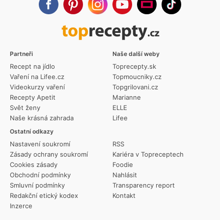
Partneři
Naše další weby
Recept na jídlo
Toprecepty.sk
Vaření na Lifee.cz
Topmoucniky.cz
Videokurzy vaření
Topgrilovani.cz
Recepty Apetit
Marianne
Svět ženy
ELLE
Naše krásná zahrada
Lifee
Ostatní odkazy
Nastavení soukromí
RSS
Zásady ochrany soukromí
Kariéra v Topreceptech
Cookies zásady
Foodie
Obchodní podmínky
Nahlásit
Smluvní podmínky
Transparency report
Redakční etický kodex
Kontakt
Inzerce