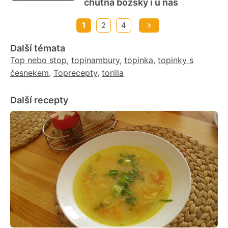
chutná božsky i u nás
1
2
4
Další témata
Top nebo stop
,
topinambury
,
topinka
,
topinky s
česnekem
,
Toprecepty
,
torilla
Další recepty