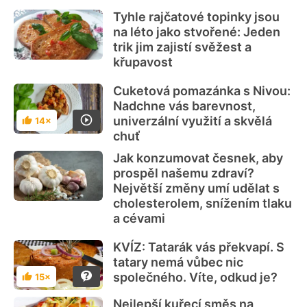
Tyhle rajčatové topinky jsou
na léto jako stvořené: Jeden
trik jim zajistí svěžest a
křupavost
Cuketová pomazánka s Nivou:
Nadchne vás barevnost,
univerzální využití a skvělá
14×
Hodnocení
chuť
Jak konzumovat česnek, aby
prospěl našemu zdraví?
Největší změny umí udělat s
cholesterolem, snížením tlaku
a cévami
KVÍZ: Tatarák vás překvapí. S
tatary nemá vůbec nic
společného. Víte, odkud je?
15×
Hodnocení
Nejlepší kuřecí směs na