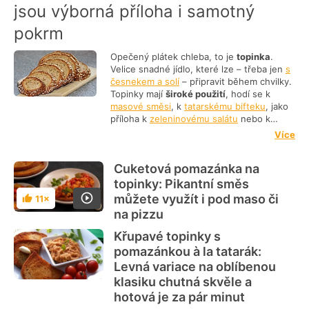
jsou výborná příloha i samotný
pokrm
Opečený plátek chleba, to je
topinka
.
Velice snadné jídlo, které lze – třeba jen
s
česnekem a solí
– připravit během chvilky.
Topinky mají
široké použití
, hodí se k
masové směsi
, k
tatarskému bifteku
, jako
příloha k
zeleninovému salátu
nebo k
opečenému buřtu u táboráku.
Jak připravit
Více
topinky
V každé domácnosti se používá
trochu jiný postup
a můžete vést spory o
Cuketová pomazánka na
to, zda jsou topinky lepší nasucho, na
másle, na oleji nebo na sádle. Někdo
topinky: Pikantní směs
topinky máčí ve vodě, jiný o této úpravě
můžete využít i pod maso či
11×
Hodnocení
nikdy neslyšel.
Ďábelské topinky
Topinky
s
na pizzu
masovou směsí
nabízí v jídelníčku snad
každá restaurace. I doma můžete připravit
Křupavé topinky s
vynikající rychlé jídlo, které zasytí. Velmi
pomazánkou à la tatarák:
pikantní jsou tzv.
ďábelské topinky
nebo
Levná variace na oblíbenou
topinky s fazolemi
. Ostrá může být i
taková
klasiku chutná skvěle a
játrová směs
.
hotová je za pár minut