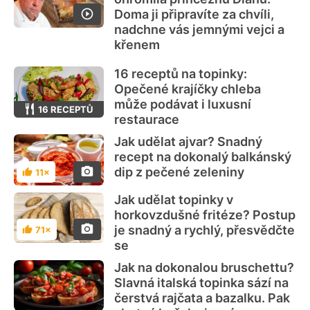
Doma ji připravíte za chvíli,
nadchne vás jemnými vejci a
křenem
16 receptů na topinky:
Opečené krajíčky chleba
může podávat i luxusní
16 RECEPTŮ
restaurace
Jak udělat ajvar? Snadný
recept na dokonalý balkánský
dip z pečené zeleniny
11×
Hodnocení
Jak udělat topinky v
horkovzdušné fritéze? Postup
je snadný a rychlý, přesvědčte
71×
Hodnocení
se
Jak na dokonalou bruschettu?
Slavná italská topinka sází na
čerstvá rajčata a bazalku. Pak