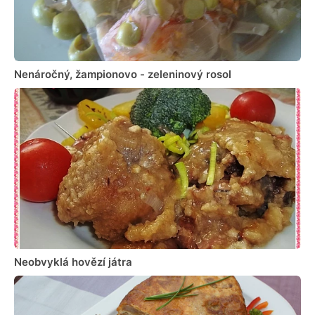
Nenáročný, žampionovo - zeleninový rosol
Neobvyklá hovězí játra