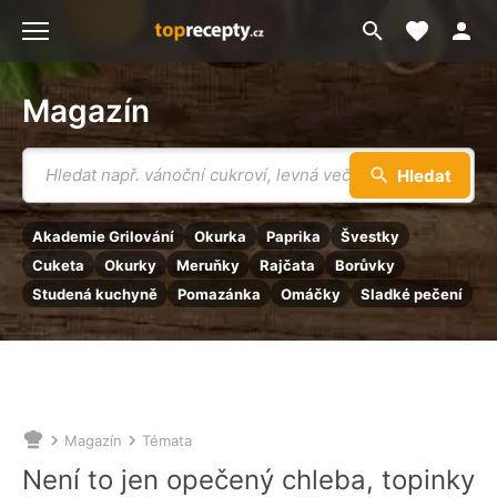
Moje akt
Přejít
Menu
na
vyhledávání
Magazín
Vyhledávání
Hledat
Akademie Grilování
Okurka
Paprika
Švestky
Cuketa
Okurky
Meruňky
Rajčata
Borůvky
Studená kuchyně
Pomazánka
Omáčky
Sladké pečení
Magazín
Témata
Nacházíte
se
Není to jen opečený chleba, topinky
zde: