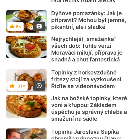
radí řezník Adam Slezák
Dýňové pomazánky: Jak je
připravit? Mohou být jemné,
pikantní, ale i sladké
5×
Hodnocení
Nejrychlejší „smaženka“
všech dob: Tuhle verzi
Moraváci milují, příprava je
snadná a chuť fantastická
Topinky z horkovzdušné
fritézy stojí za vyzkoušení.
Řiďte se videonávodem
131×
Hodnocení
Jak na božské topinky, které
voní a křupou: Základem
úspěchu je správný chleba a
smažení na sádle
Topinka Jaroslava Sapíka
ohromila princeznu Dianu: