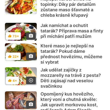
topinky: Díky pár detailům
zůstane maso šťavnaté a
chleba krásně křupavý
Jak namíchat a ochutit
tatarák? Příprava masa a finty
při míchání patří mužům
73×
Hodnocení
Které maso je nejlepší na
tatarák? Pokud dáme
přednost hovězímu, můžeme
22×
Hodnocení
si vybrat
Jak udělat zajíčky z
mozzarelly na trávě z pesta?
Děti zajásají nad veselou
4×
Hodnocení
svačinkou
Opomíjený kus hovězího,
který voní a chutná skvěle:
Jak upravit morkovou kost,