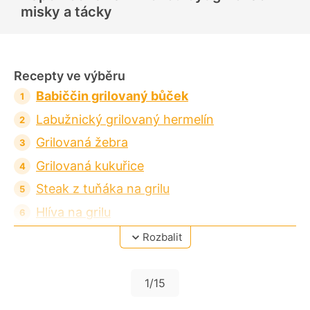
e
misky a tácky
n
í
Recepty ve výběru
Babiččin grilovaný bůček
Labužnický grilovaný hermelín
Grilovaná žebra
Grilovaná kukuřice
Steak z tuňáka na grilu
Hlíva na grilu
Slanino-ananasová grilovaná kolečka
Rozbalit
Marinovaný grilovaný lilek
Grilovaná zelenina
1
/15
Grilovaný chřest s citronovo-máslovou