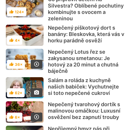
Silvestra? Oblíbené pochutiny
kombinujte s ovocem a
124×
Hodnocení
zeleninou
Nepečený piškotový dort s
banány: Bleskovka, která vás v
horku parádně osvěží
4×
Hodnocení
Nepečený Lotus řez se
zakysanou smetanou: Je
hotový za 20 minut a chutná
36×
Hodnocení
báječně
Salám a roláda z kuchyně
našich babiček: Vychutnejte
si toto nepečené cukroví
62×
Hodnocení
Nepečený tvarohový dortík s
malinovou omáčkou: Luxusní
osvěžení bez zapnutí trouby
6×
Hodnocení
Nepříjemný hmyz nás při