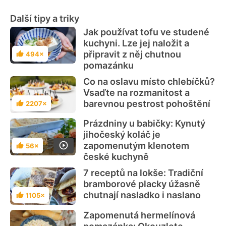
Další tipy a triky
Jak používat tofu ve studené
kuchyni. Lze jej naložit a
připravit z něj chutnou
494×
Hodnocení
pomazánku
Co na oslavu místo chlebíčků?
Vsaďte na rozmanitost a
barevnou pestrost pohoštění
2207×
Hodnocení
Prázdniny u babičky: Kynutý
jihočeský koláč je
zapomenutým klenotem
56×
Hodnocení
české kuchyně
7 receptů na lokše: Tradiční
bramborové placky úžasně
chutnají nasladko i naslano
1105×
Hodnocení
Zapomenutá hermelínová