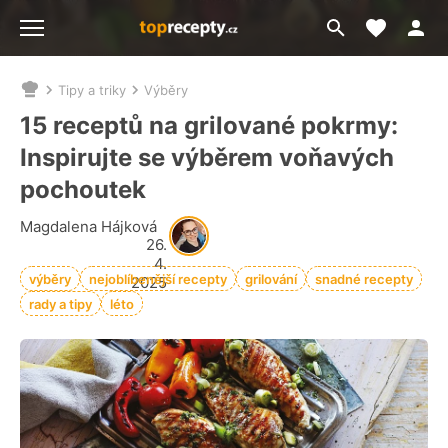
Moje akt
Přejít
Menu
na
vyhledávání
Tipy a triky
Výběry
Nacházíte
se
15 receptů na grilované pokrmy:
zde:
Inspirujte se výběrem voňavých
pochoutek
Magdalena Hájková
26.
4.
výběry
nejoblíbenější recepty
grilování
snadné recepty
2025
rady a tipy
léto