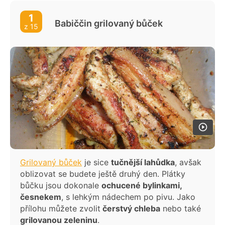
omáčkou
1
Babiččin grilovaný bůček
Marinované švestky na grilu
z 15
Kuřecí špízy
Grilované krevety
Grilovaný ananas se skořicí a medem
Grilovaný sýr Halloumi
Grilovaný bůček
je sice
tučnější lahůdka
, avšak
oblizovat se budete ještě druhý den. Plátky
bůčku jsou dokonale
ochucené bylinkami,
česnekem
, s lehkým nádechem po pivu. Jako
přílohu můžete zvolit
čerstvý chleba
nebo také
grilovanou zeleninu
.