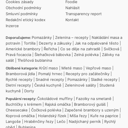
Cookies zásady
Foodie
Obchodní podmínky
Nahlásit
Smluvní podmínky
Transparency report
Redakční etický kodex
Kontakt
Inzerce
Pomazánky
|
Zelenina – recepty
|
Nakládání masa a
Doporučujeme:
potravin
|
Tortilla
|
Dezerty a zákusky
|
Jak na odpalované těsto
|
Americké brambory
|
Řeřicha
|
Co se děje na zahradě
|
Svíčková
|
Pravá focaccia
|
Šlehačková bábovka
|
Zelná polévka
|
Zálivky na
salát
|
Třešňová bublanina
Krůtí maso
|
Mleté maso
|
Vepřové maso
|
Oblíbené kategorie:
Bramborová jídla
|
Pomalý hrnec
|
Recepty pro začátečníky
|
Rychlé recepty
|
Snadné recepty
|
Pomazánky
|
Sladké recepty
|
Dietní recepty
|
Česká kuchyně
|
Zeleninové saláty
|
Studená
kuchyně
|
Dorty
Čokoládové muffiny
|
Fazolky na smetaně
|
Populární recepty:
Buchtičky s krémem
|
Rajská omáčka
|
Bramborový guláš
|
Cheesecake
|
Čočková polévka
|
Zapečené brambory s uzeným
|
Koprová omáčka
|
Holandský řízek
|
Míša řezy
|
Kuře na paprice
|
Langoše
|
Hraběnčiny řezy
|
Lečo
|
Nadýchaný perník
|
Rychlý
oběd
|
Bublanina