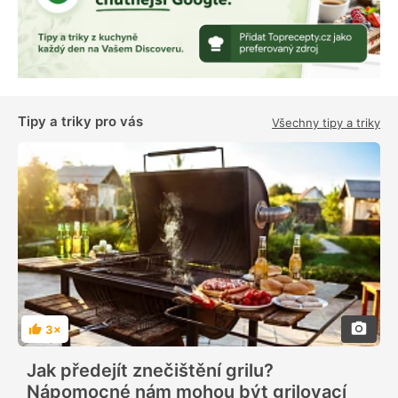
Tipy a triky pro vás
Všechny tipy a triky
3×
H
o
d
Jak předejít znečištění grilu?
n
o
Nápomocné nám mohou být grilovací
c