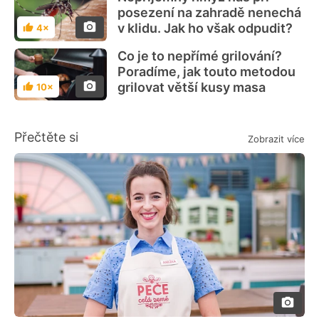
posezení na zahradě nenechá
v klidu. Jak ho však odpudit?
4×
Hodnocení
Co je to nepřímé grilování?
Poradíme, jak touto metodou
grilovat větší kusy masa
10×
Hodnocení
Přečtěte si
Zobrazit více