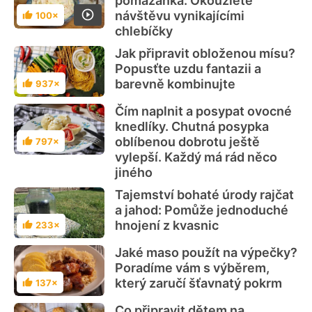
pomazánka: Okouzlete
návštěvu vynikajícími
100×
Hodnocení
chlebíčky
Jak připravit obloženou mísu?
Popusťte uzdu fantazii a
barevně kombinujte
937×
Hodnocení
Čím naplnit a posypat ovocné
knedlíky. Chutná posypka
oblíbenou dobrotu ještě
797×
Hodnocení
vylepší. Každý má rád něco
jiného
Tajemství bohaté úrody rajčat
a jahod: Pomůže jednoduché
hnojení z kvasnic
233×
Hodnocení
Jaké maso použít na výpečky?
Poradíme vám s výběrem,
který zaručí šťavnatý pokrm
137×
Hodnocení
Co připravit dětem na