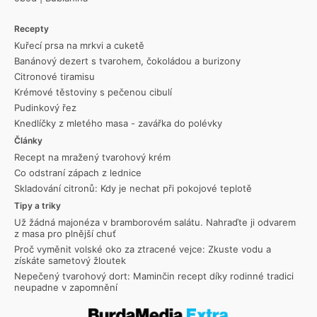
Recepty
Kuřecí prsa na mrkvi a cuketě
Banánový dezert s tvarohem, čokoládou a burizony
Citronové tiramisu
Krémové těstoviny s pečenou cibulí
Pudinkový řez
Knedlíčky z mletého masa - zavářka do polévky
Články
Recept na mražený tvarohový krém
Co odstraní zápach z lednice
Skladování citronů: Kdy je nechat při pokojové teplotě
Tipy a triky
Už žádná majonéza v bramborovém salátu. Nahraďte ji odvarem
z masa pro plnější chuť
Proč vyměnit volské oko za ztracené vejce: Zkuste vodu a
získáte sametový žloutek
Nepečený tvarohový dort: Maminčin recept díky rodinné tradici
neupadne v zapomnění